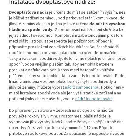
Instalace dvouplášťové nádrže:
Dvouplášťová nádrž
je určena do míst se zatížením vyšším, než
je běžné zatížení zeminou, pod parkovací stání, komunikace, do
jílovité zeminy ale jako jediná je také určena
do míst s vysokou
hladinou spodní vody
.
Zabetonování nádrže není složité a lze
jej zvládnout svépomocí. Kompletním zabetonováním prostoru
mezi plášti i stropu zabezpečíte její pojízdnost, případně ji
připravíte pro uložení ve velkých hloubkách. Současně nádrži
dodáte hmotnost i pevnost jako ochranu před deformačními
tlaky a vztlakem spodní vody. Beton v meziplášti je chráněn před
spodní vodou vnějším pláštěm tak, aby nemohla betonem
pronikat a nafukovat vodní kapsy mezi betonáží a vnitřním
pláštěm, jak by se to mohlo stát u varianty k obetonování. Bude-
li nádrž umístěna v zelené ploše bez výskytu spodní vody a
jílovité zeminy, můžete vybrat
nádrž samonosnou
. Pokud není v
místě instalace spodní voda ale jen vyšší statické zatížení a na
pořízení jímky chcete ušetřit, zvolte
nádrž k obetonování
.
Do připravených otvorů v žebrech na stropě a dně nádrže
provlečte roxory síly 8 mm. Prostor mezi plášti nádrže je
vyarmován již z výroby. Nádrž usaďte žebry na vnější straně dna
do vrstvy čerstvého betonu síly minimálně 12 cm. Připojte
přítokové i odtokové potrubí. Za současného napouštění vodou