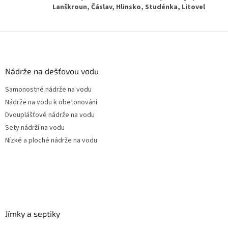
Z
á
p
a
Nádrže na dešťovou vodu
t
Samonostné nádrže na vodu
í
Nádrže na vodu k obetonování
Dvouplášťové nádrže na vodu
Sety nádrží na vodu
Nízké a ploché nádrže na vodu
Jímky a septiky