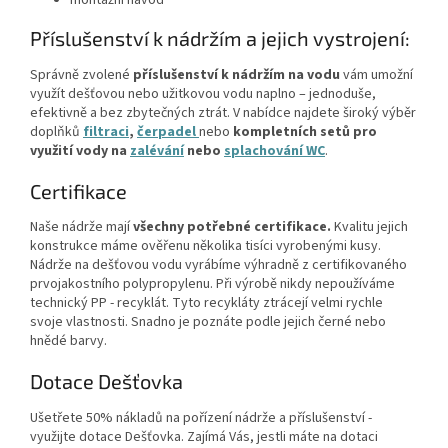
montážní návod
Příslušenství k nádržím a jejich vystrojení:
Správně zvolené
příslušenství k nádržím na vodu
vám umožní
využít dešťovou nebo užitkovou vodu naplno – jednoduše,
efektivně a bez zbytečných ztrát. V nabídce najdete široký výběr
doplňků
filtraci
,
čerpadel
nebo
kompletních setů
pro
využití vody na
zalévání
nebo
splachování WC
.
Certifikace
Naše nádrže mají
všechny potřebné certifikace.
Kvalitu jejich
konstrukce máme ověřenu několika tisíci vyrobenými kusy.
Nádrže na dešťovou vodu vyrábíme výhradně z certifikovaného
prvojakostního polypropylenu. Při výrobě nikdy nepoužíváme
technický PP - recyklát. Tyto recykláty ztrácejí velmi rychle
svoje vlastnosti. Snadno je poznáte podle jejich černé nebo
hnědé barvy.
Dotace Dešťovka
Ušetřete 50% nákladů na pořízení nádrže a příslušenství -
využijte dotace Dešťovka. Zajímá Vás, jestli máte na dotaci