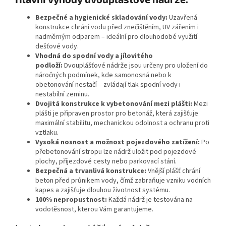
Bezpečné a hygienické skladování vody:
Uzavřená
konstrukce chrání vodu před znečištěním, UV zářením i
nadměrným odparem – ideální pro dlouhodobé využití
dešťové vody.
Vhodná do spodní vody a jílovitého
podloží:
Dvouplášťové nádrže jsou určeny pro uložení do
náročných podmínek, kde samonosná nebo k
obetonování nestačí – zvládají tlak spodní vody i
nestabilní zeminu.
Dvojitá konstrukce k vybetonování mezi plášti:
Mezi
plášti je připraven prostor pro betonáž, která zajišťuje
maximální stabilitu, mechanickou odolnost a ochranu proti
vztlaku.
Vysoká nosnost a možnost pojezdového zatížení:
Po
přebetonování stropu lze nádrž uložit pod pojezdové
plochy, příjezdové cesty nebo parkovací stání.
Bezpečná a trvanlivá konstrukce:
Vnější plášť chrání
beton před průnikem vody, čímž zabraňuje vzniku vodních
kapes a zajišťuje dlouhou životnost systému.
100% nepropustnost:
Každá nádrž je testována na
vodotěsnost, kterou Vám garantujeme.