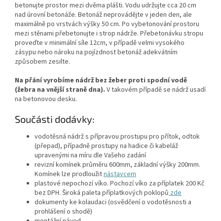
betonujte prostor mezi dvěma plášti. Vodu udržujte cca 20 cm
nad úrovní betonáže. Betonáž neprovádějte v jeden den, ale
maximálně po vrstvách výšky 50 cm. Po vybetonování prostoru
mezi stěnami přebetonujte i strop nádrže. Přebetonávku stropu
proveďte v minimální síle 12cm, v případě velmi vysokého
zásypu nebo nároku na pojízdnost betonáž adekvátním
způsobem zesilte.
Na přání vyrobíme nádrž bez žeber proti spodní vodě
(žebra na vnější straně dna).
V takovém případě se nádrž usadí
na betonovou desku.
Součásti dodávky:
vodotěsná nádrž s přípravou prostupu pro přítok, odtok
(přepad), případně prostupy na hadice či kabeláž
upravenými na míru dle Vašeho zadání
revizní komínek průměru 600mm, základní výšky 200mm.
Komínek lze prodloužit
nástavcem
plastové nepochozí víko. Pochozí víko za příplatek 200 Kč
bez DPH. Široká paleta příplatkových poklopů
zde
dokumenty ke kolaudaci (osvědčení o vodotěsnosti a
prohlášení o shodě)