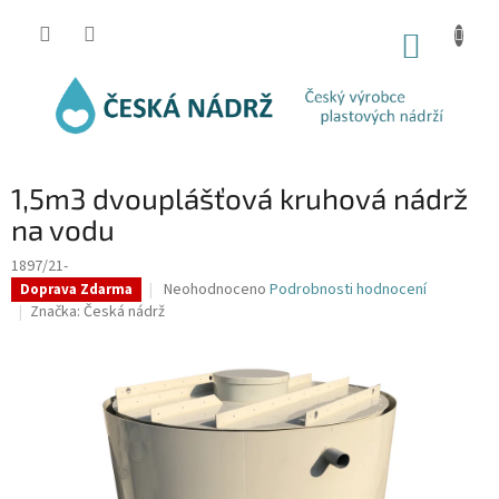
Přejít
na
NÁKUP
obsah
KOŠÍK
1,5m3 dvouplášťová kruhová nádrž
na vodu
1897/21-
Průměrné
Neohodnoceno
Podrobnosti hodnocení
Doprava Zdarma
hodnocení
Značka:
Česká nádrž
produktu
je
0,0
z
5
hvězdiček.