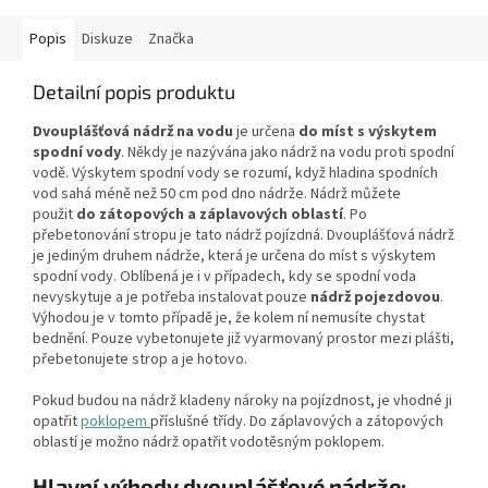
Popis
Diskuze
Značka
Detailní popis produktu
Dvouplášťová nádrž na vodu
je určena
do míst s výskytem
spodní vody
. Někdy je nazývána jako nádrž na vodu proti spodní
vodě. Výskytem spodní vody se rozumí, když hladina spodních
vod sahá méně než 50 cm pod dno nádrže. Nádrž můžete
použit
do zátopových a záplavových oblastí
. Po
přebetonování stropu je tato nádrž pojízdná. Dvouplášťová nádrž
je jediným druhem nádrže, která je určena do míst s výskytem
spodní vody. Oblíbená je i v případech, kdy se spodní voda
nevyskytuje a je potřeba instalovat pouze
nádrž pojezdovou
.
Výhodou je v tomto případě je, že kolem ní nemusíte chystat
bednění. Pouze vybetonujete již vyarmovaný prostor mezi plášti,
přebetonujete strop a je hotovo.
Pokud budou na nádrž kladeny nároky na pojízdnost, je vhodné ji
opatřit
poklopem
příslušné třídy. Do záplavových a zátopových
oblastí je možno nádrž opatřit vodotěsným poklopem.
Hlavní výhody dvouplášťové nádrže: