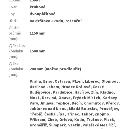
Objem
:
1500 l
Tvar
:
kruhové
Typ
:
dvouplášťové
Užití:
:
na dešťovou vodu, retenční
Vnitřní
průměr
1150 mm
[mm]
:
Výška bez
komínku
1500 mm
[mm]
:
Výška
komínku
200 mm (možno prodloužit)
[mm]
:
Praha, Brno, Ostrava, Plzeň, Liberec, Olomouc, Ústí nad Labem, Hradec Králové, České Budějovice, Pardubice, Havířov, Zlín, Kladno, Most, Karviná, Opava, Frýdek-Místek, Karlovy Vary, Jihlava, Teplice, Děčín, Chomutov, Přerov, Jablonec nad Nisou, Mladá Boleslav, Prostějov, Třebíč, Česká Lípa, Třinec, Tábor, Znojmo, Příbram, Cheb, Orlová, Kolín, Trutnov, Písek, Kroměříž, Šumperk, Vsetín, Valašské Meziříčí, Litvínov, Uherské Hradiště, Hodonín, Český Těšín, Břeclav, Havlíčkův Brod, Žďár nad Sázavou, Jindřichův Hradec, Vyškov, Blansko, Kutná Hora, Náchod, Mělník, Benešov, Pelhřimov, Krnov, Litoměřice, Sokolov, Nový Jičín, Chrudim, Strakonice, Kopřivnice, Klatovy, Bohumín, Jirkov, Žatec, Hranice, Beroun, Louny, Otrokovice, Kralupy nad Vltavou, Kadaň, Brandýs nad Labem, Ostrov, Svitavy, Bruntál, Uherský Brod, Rožnov pod Radhoštěm, Jičín, Rakovník, Neratovice, Dvůr Králové nad Labem, Česká Třebová, Bílina, Varnsdorf, Slaný, Klášterec nad Ohří, Mariánské Lázně, Nymburk, Ústí nad Orlicí, Turnov, Chodov, Rokycany, Hlučín, Poděbrady, Zábřeh, Šternberk, Krupka, Říčany, Český Krumlov, Roudnice nad Labem, Aš, Tachov, Vrchlabí, Jaroměř, Vysoké Mýto, Nový Bor, Holešov, Vlašim,