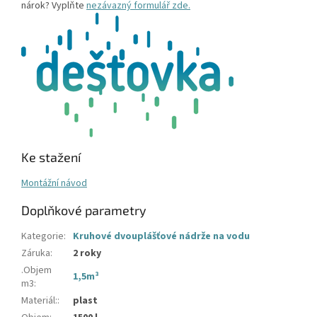
nárok? Vyplňte
nezávazný formulář zde.
Ke stažení
Montážní návod
Doplňkové parametry
Kategorie
:
Kruhové dvouplášťové nádrže na vodu
Záruka
:
2 roky
.Objem
1,5m³
m3
:
Materiál:
:
plast