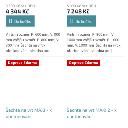
3 590 Kč bez DPH
5 990 Kč bez DPH
4 344 Kč
7 248 Kč
Do košíku
Do košíku
Vnitřní rozměr: P: 600 mm, V: 800
Vnitřní rozměr: P: 800 mm, V:
mm Vnější rozměr: P: 800 mm, V:
1000 mm Vnější rozměr: P: 1000
800 mm Šachta na vrt k
mm, V: 1000 mm Šachta na vrt k
obetonování - vhodná pod
obetonování - vhodná pod
parkovací stání, komunikace
parkovací stání, komunikace
nebo do míst vyšším...
nebo do míst vyšším...
Doprava Zdarma
Doprava Zdarma
Šachta na vrt MAXI - k
Šachta na vrt MAXI 2 - k
obetonování
obetonování