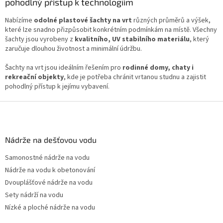
á
pohodlný přístup k technologiím
d
a
Nabízíme
odolné plastové šachty na vrt
různých průměrů a výšek,
c
které lze snadno přizpůsobit konkrétním podmínkám na místě. Všechny
í
šachty jsou vyrobeny z
kvalitního, UV stabilního materiálu
, který
p
zaručuje dlouhou životnost a minimální údržbu.
r
v
Šachty na vrt jsou ideálním řešením pro
rodinné domy, chaty i
k
rekreační objekty
, kde je potřeba chránit vrtanou studnu a zajistit
y
pohodlný přístup k jejímu vybavení.
v
ý
Z
p
á
i
p
s
a
Nádrže na dešťovou vodu
u
t
Samonostné nádrže na vodu
í
Nádrže na vodu k obetonování
Dvouplášťové nádrže na vodu
Sety nádrží na vodu
Nízké a ploché nádrže na vodu