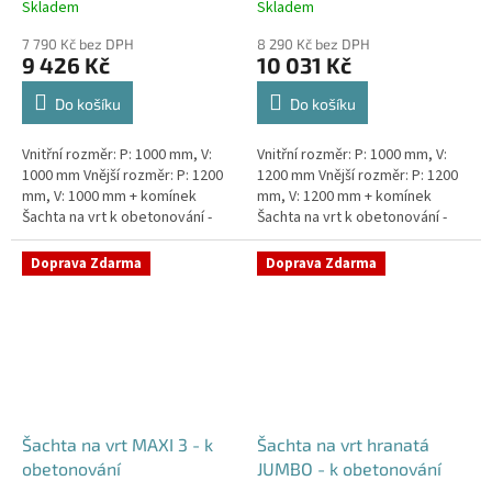
Skladem
Skladem
7 790 Kč bez DPH
8 290 Kč bez DPH
9 426 Kč
10 031 Kč
Do košíku
Do košíku
Vnitřní rozměr: P: 1000 mm, V:
Vnitřní rozměr: P: 1000 mm, V:
1000 mm Vnější rozměr: P: 1200
1200 mm Vnější rozměr: P: 1200
mm, V: 1000 mm + komínek
mm, V: 1200 mm + komínek
Šachta na vrt k obetonování -
Šachta na vrt k obetonování -
vhodná pod parkovací stání,
vhodná pod parkovací stání,
komunikace nebo do míst...
komunikace nebo do míst...
Doprava Zdarma
Doprava Zdarma
Šachta na vrt MAXI 3 - k
Šachta na vrt hranatá
obetonování
JUMBO - k obetonování