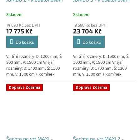
Skladem
Skladem
14 690 Kč bez DPH
19 590 Kč bez DPH
17 775 Kč
23 704 Kč
Do košíku
Do košíku
Vnitřní rozměry: D: 1200 mm, Š:
Vnitřní rozměry: D: 1500 mm, Š:
900 mm, V: 1500 cm Vnější
1000 mm, V: 1500 cm Vnější
rozměry: D: 1400 mm, Š: 1100
rozměry: D: 1700 mm, Š: 1200
mm, V: 1500 cm + komínek
mm, V: 1500 cm + komínek
Šachta na vrt k obetonování -
Šachta na vrt k obetonování -
vhodná pod parkovací...
vhodná pod parkovací...
Doprava Zdarma
Doprava Zdarma
Šachta na vrt MAXI -
Šachta na vrt MAXI 2 -