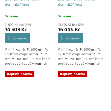
dvouplášťová
dvouplášťová
Skladem
Skladem
11 990 Kč bez DPH
13 590 Kč bez DPH
14 508 Kč
16 444 Kč
Do košíku
Do košíku
Vnitřní rozměr: P: 1000 mm, V:
Vnitřní rozměr: P: 1000 mm, V:
1000 mm Vnější rozměr: P: 1250
1200 mm Vnější rozměr: P: 1250
mm, V: 1000 mm + 90 mm žebra
mm, V: 1200 mm + 90 mm žebra
proti spodní vodě + komínek
proti spodní vodě + komínek
Dvouplášťová vodoměrná šachta
Dvouplášťová vodoměrná šachta
- vhodná do míst...
- vhodná do míst...
Doprava Zdarma
Doprava Zdarma