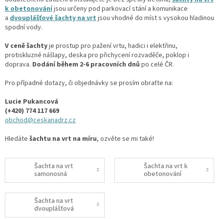
k obetonování
jsou určeny pod parkovací stání a komunikace
a
dvouplášťové šachty na vrt
jsou vhodné do míst s vysokou hladinou
spodní vody.
V ceně šachty
je prostup pro pažení vrtu, hadici i elektřinu,
protiskluzné nášlapy, deska pro přichycení rozvaděče, poklop i
doprava.
Dodání během 2-6 pracovních dnů
po celé ČR.
Pro případné dotazy, či objednávky se prosím obraťte na:
Lucie Pukancová
(+420) 774 117 669
obchod@ceskanadrz.cz
Hledáte
šachtu na vrt na míru
, ozvěte se mi také!
Šachta na vrt
Šachta na vrt k
samonosná
obetonování
Šachta na vrt
dvouplášťová