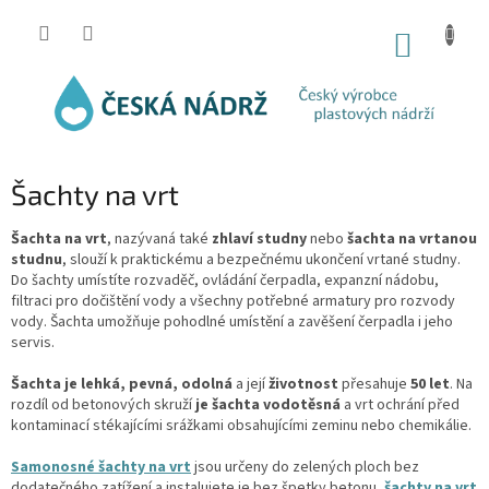
Přejít
na
NÁKUP
obsah
KOŠÍK
Šachty na vrt
Šachta na vrt
, nazývaná také
zhlaví studny
nebo
šachta na vrtanou
studnu
, slouží k praktickému a bezpečnému ukončení vrtané studny.
Do šachty umístíte rozvaděč, ovládání čerpadla, expanzní nádobu,
filtraci pro dočištění vody a všechny potřebné armatury pro rozvody
vody. Šachta umožňuje pohodlné umístění a zavěšení čerpadla i jeho
servis.
Šachta je lehká, pevná, odolná
a její
životnost
přesahuje
50 let
. Na
rozdíl od betonových skruží
je šachta vodotěsná
a vrt ochrání před
kontaminací stékajícími srážkami obsahujícími zeminu nebo chemikálie.
Samonosné šachty na vrt
jsou určeny do zelených ploch bez
dodatečného zatížení a instalujete je bez špetky betonu,
šachty na vrt