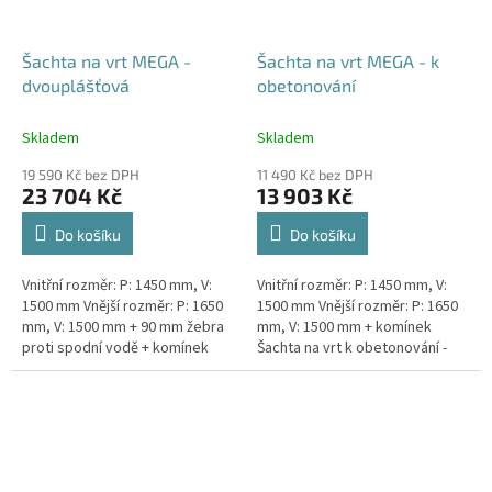
Šachta na vrt MEGA -
Šachta na vrt MEGA - k
dvouplášťová
obetonování
Skladem
Skladem
19 590 Kč bez DPH
11 490 Kč bez DPH
23 704 Kč
13 903 Kč
Do košíku
Do košíku
Vnitřní rozměr: P: 1450 mm, V:
Vnitřní rozměr: P: 1450 mm, V:
1500 mm Vnější rozměr: P: 1650
1500 mm Vnější rozměr: P: 1650
mm, V: 1500 mm + 90 mm žebra
mm, V: 1500 mm + komínek
proti spodní vodě + komínek
Šachta na vrt k obetonování -
Dvouplášťová vodoměrná šachta
vhodná pod parkovací stání,
- vhodná do míst...
komunikace nebo do míst...