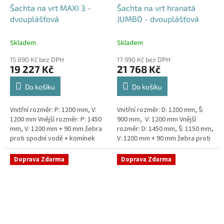
Šachta na vrt MAXI 3 -
Šachta na vrt hranatá
dvouplášťová
JUMBO - dvouplášťová
Skladem
Skladem
15 890 Kč bez DPH
17 990 Kč bez DPH
19 227 Kč
21 768 Kč
Do košíku
Do košíku
Vnitřní rozměr: P: 1200 mm, V:
Vnitřní rozměr: D: 1200 mm, Š:
1200 mm Vnější rozměr: P: 1450
900 mm, V: 1200 mm Vnější
mm, V: 1200 mm + 90 mm žebra
rozměr: D: 1450 mm, Š: 1150 mm,
proti spodní vodě + komínek
V: 1200 mm + 90 mm žebra proti
Dvouplášťová vodoměrná šachta
spodní vodě + komínek
- vhodná do míst...
Dvouplášťová...
Doprava Zdarma
Doprava Zdarma