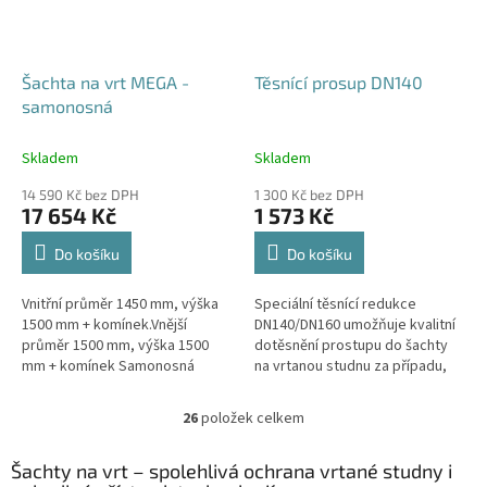
Šachta na vrt MEGA -
Těsnící prosup DN140
samonosná
Skladem
Skladem
14 590 Kč bez DPH
1 300 Kč bez DPH
17 654 Kč
1 573 Kč
Do košíku
Do košíku
Vnitřní průměr 1450 mm, výška
Speciální těsnící redukce
1500 mm + komínek.Vnější
DN140/DN160 umožňuje kvalitní
průměr 1500 mm, výška 1500
dotěsnění prostupu do šachty
mm + komínek Samonosná
na vrtanou studnu za případu,
šachta na vrt - bez
kdy pro těleso vrtu bylo použito
obetonování.Volitelné průměry i
potrubí DN140.
26
položek celkem
O
pozice prostupů na...
v
l
Šachty na vrt – spolehlivá ochrana vrtané studny i