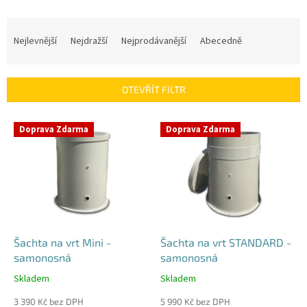
Ř
a
Nejlevnější
Nejdražší
Nejprodávanější
Abecedně
z
e
n
OTEVŘÍT FILTR
í
p
V
r
Doprava Zdarma
Doprava Zdarma
ý
o
p
d
i
u
s
k
p
t
r
ů
o
d
Šachta na vrt Mini -
Šachta na vrt STANDARD -
u
samonosná
samonosná
k
Skladem
Skladem
Průměrné
Průměrné
t
hodnocení
hodnocení
ů
3 390 Kč bez DPH
5 990 Kč bez DPH
produktu
produktu