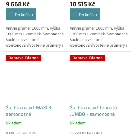
produktu
produktu
9 668 Kč
10 515 Kč
je
je
4,4
4,5
Do košíku
Do košíku
z
z
5
5
Vnitřní průměr 1000 mm, výška
Vnitřní průměr 1000 mm, výška
hvězdiček.
hvězdiček.
1000 mm + komínek. Samonosná
1200 mm + komínek. Samonosná
šachta na vrt - bez
šachta na vrt - bez
obetonování.Volitelné průměry i
obetonování.Volitelné průměry i
pozice prostupů na pažení vrtu,
pozice prostupů na pažení vrtu,
hadice i elektřinu -
hadice i elektřinu -
Doprava Zdarma
Doprava Zdarma
požadované...
požadované...
Šachta na vrt MAXI 3 -
Šachta na vrt hranatá
samonosná
JUMBO - samonosná
Skladem
Skladem
Průměrné
Průměrné
hodnocení
hodnocení
9 690 Kč bez DPH
13 290 Kč bez DPH