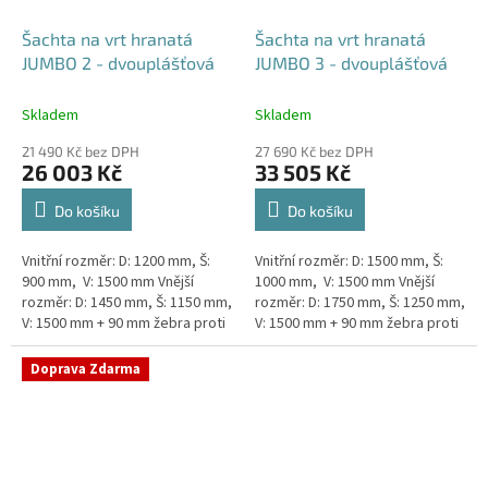
Šachta na vrt hranatá
Šachta na vrt hranatá
JUMBO 2 - dvouplášťová
JUMBO 3 - dvouplášťová
Skladem
Skladem
21 490 Kč bez DPH
27 690 Kč bez DPH
26 003 Kč
33 505 Kč
Do košíku
Do košíku
Vnitřní rozměr: D: 1200 mm, Š:
Vnitřní rozměr: D: 1500 mm, Š:
900 mm, V: 1500 mm Vnější
1000 mm, V: 1500 mm Vnější
rozměr: D: 1450 mm, Š: 1150 mm,
rozměr: D: 1750 mm, Š: 1250 mm,
V: 1500 mm + 90 mm žebra proti
V: 1500 mm + 90 mm žebra proti
spodní vodě + komínek
spodní vodě + komínek
Dvouplášťová...
Dvouplášťová...
Doprava Zdarma