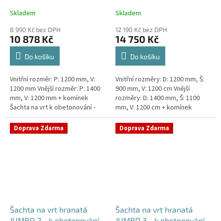
Skladem
Skladem
8 990 Kč bez DPH
12 190 Kč bez DPH
10 878 Kč
14 750 Kč
Do košíku
Do košíku
Vnitřní rozměr: P: 1200 mm, V:
Vnitřní rozměry: D: 1200 mm, Š:
1200 mm Vnější rozměr: P: 1400
900 mm, V: 1200 cm Vnější
mm, V: 1200 mm + komínek
rozměry: D: 1400 mm, Š: 1100
Šachta na vrt k obetonování -
mm, V: 1200 cm + komínek
vhodná pod parkovací stání,
Šachta na vrt k obetonování -
komunikace nebo do míst...
vhodná pod parkovací...
Doprava Zdarma
Doprava Zdarma
Šachta na vrt hranatá
Šachta na vrt hranatá
JUMBO 2 - k obetonování
JUMBO 3 - k obetonování