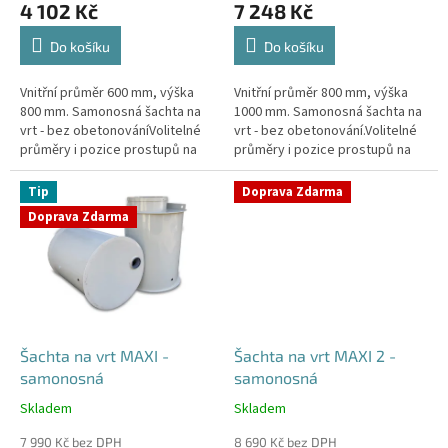
4 102 Kč
7 248 Kč
je
je
4,4
4,3
Do košíku
Do košíku
z
z
5
5
Vnitřní průměr 600 mm, výška
Vnitřní průměr 800 mm, výška
hvězdiček.
hvězdiček.
800 mm. Samonosná šachta na
1000 mm. Samonosná šachta na
vrt - bez obetonováníVolitelné
vrt - bez obetonování.Volitelné
průměry i pozice prostupů na
průměry i pozice prostupů na
pažení vrtu, hadice i elektřinu -
pažení vrtu, hadice i elektřinu -
požadované průměry...
požadované průměry...
Tip
Doprava Zdarma
Doprava Zdarma
Šachta na vrt MAXI -
Šachta na vrt MAXI 2 -
samonosná
samonosná
Skladem
Skladem
Průměrné
Průměrné
hodnocení
hodnocení
7 990 Kč bez DPH
8 690 Kč bez DPH