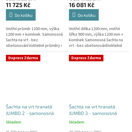
produktu
produktu
11 725 Kč
16 081 Kč
je
je
4,2
5,0
Do košíku
Do košíku
z
z
5
5
Vnitřní průměr 1200 mm, výška
Vnitřní délka 1200 mm, vnitřní
hvězdiček.
hvězdiček.
1200 mm + komínek. Samonosná
šířka 900 mm, výška 1200 mm +
šachta na vrt - bez
komínek Samonosná šachta na
obetonování.Volitelné průměry i
vrt - bez obetonováníVolitelné
pozice prostupů na pažení vrtu,
průměry i pozice prostupů na
hadice i elektřinu -
pažení vrtu, hadice i...
Doprava Zdarma
Doprava Zdarma
požadované...
Šachta na vrt hranatá
Šachta na vrt hranatá
JUMBO 2 - samonosná
JUMBO 3 - samonosná
Skladem
Skladem
Průměrné
Průměrné
hodnocení
hodnocení