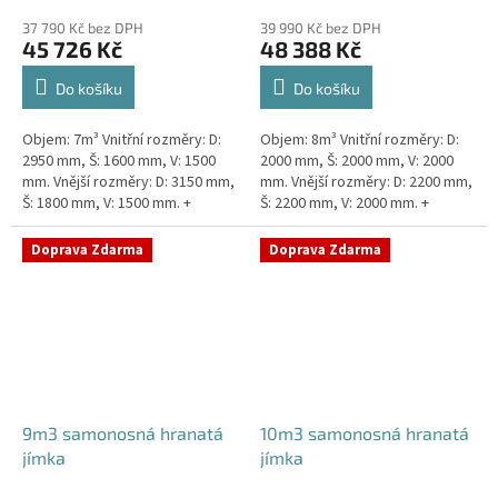
37 790 Kč bez DPH
39 990 Kč bez DPH
45 726 Kč
48 388 Kč
Do košíku
Do košíku
Objem: 7m³ Vnitřní rozměry: D:
Objem: 8m³ Vnitřní rozměry: D:
2950 mm, Š: 1600 mm, V: 1500
2000 mm, Š: 2000 mm, V: 2000
mm. Vnější rozměry: D: 3150 mm,
mm. Vnější rozměry: D: 2200 mm,
Š: 1800 mm, V: 1500 mm. +
Š: 2200 mm, V: 2000 mm. +
komínek Kvalitní, pevná jímka
komínek Kvalitní, pevná jímka
bez potřeby obetonování....
bez potřeby obetonování....
Doprava Zdarma
Doprava Zdarma
9m3 samonosná hranatá
10m3 samonosná hranatá
jímka
jímka