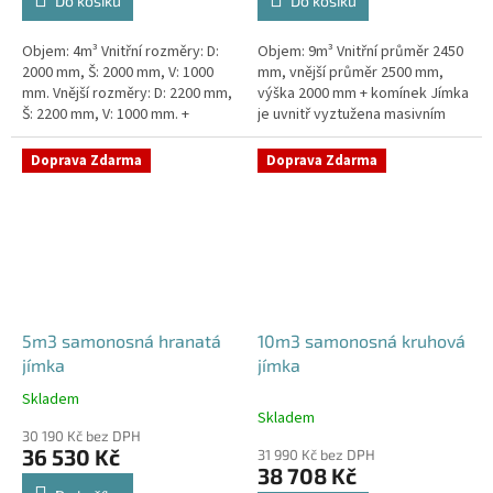
Do košíku
Do košíku
Objem: 4m³ Vnitřní rozměry: D:
Objem: 9m³ Vnitřní průměr 2450
2000 mm, Š: 2000 mm, V: 1000
mm, vnější průměr 2500 mm,
mm. Vnější rozměry: D: 2200 mm,
výška 2000 mm + komínek Jímka
Š: 2200 mm, V: 1000 mm. +
je uvnitř vyztužena masivním
komínek Kvalitní, pevná jímka
žebrováním pro garanci její
bez potřeby obetonování....
samonosnosti.Kvalitní, pevná...
Doprava Zdarma
Doprava Zdarma
5m3 samonosná hranatá
10m3 samonosná kruhová
jímka
jímka
Skladem
Průměrné
Skladem
hodnocení
30 190 Kč bez DPH
produktu
36 530 Kč
31 990 Kč bez DPH
je
38 708 Kč
4,8