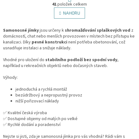
O
r
41
položek celkem
v
á
l
NAHORU
n
á
k
d
o
v
Samonosné jímky
jsou určeny k
shromažďování splaškových vod
a
z
á
domácností, chat nebo menších provozoven v místech bez přístupu ke
c
n
kanalizaci. Díky
pevné konstrukci
není potřeba obetonování, což
í
í
usnadňuje instalaci a snižuje náklady.
p
r
Vhodné pro uložení do
stabilního podloží bez spodní vody
v
,
například u rekreačních objektů nebo dočasných staveb.
k
y
Výhody:
v
ý
jednoduchá a rychlá montáž
p
bezúdržbový a nepropustný provoz
i
nižší pořizovací náklady
s
u
✅ Kvalitní česká výroba
✅ Dostupné objemy od malých po velké
✅ Rychlé dodání a poradenství
Nejste si jisti, zda je samonosná jímka pro vás vhodná? Rádi vám s