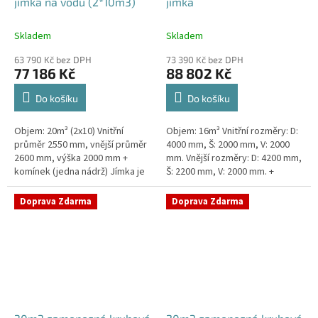
jímka na vodu (2*10m3)
jímka
Skladem
Skladem
63 790 Kč bez DPH
73 390 Kč bez DPH
77 186 Kč
88 802 Kč
Do košíku
Do košíku
Objem: 20m³ (2x10) Vnitřní
Objem: 16m³ Vnitřní rozměry: D:
průměr 2550 mm, vnější průměr
4000 mm, Š: 2000 mm, V: 2000
2600 mm, výška 2000 mm +
mm. Vnější rozměry: D: 4200 mm,
komínek (jedna nádrž) Jímka je
Š: 2200 mm, V: 2000 mm. +
uvnitř vyztužena masivním
komínek Kvalitní, pevná jímka
žebrováním pro garanci její...
bez potřeby...
Doprava Zdarma
Doprava Zdarma