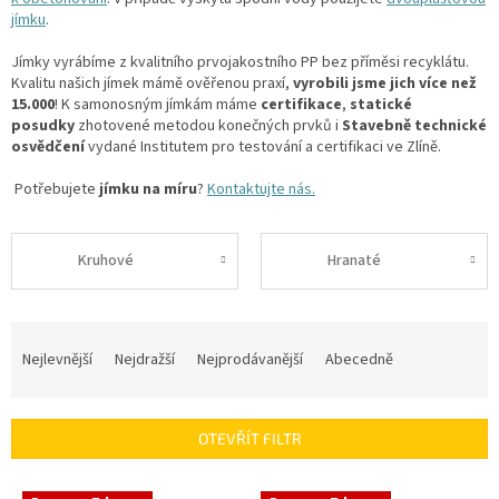
jímku
.
Jímky vyrábíme z kvalitního prvojakostního PP bez příměsi recyklátu.
Kvalitu našich jímek mámě ověřenou praxí,
vyrobili jsme jich více než
15.000
! K samonosným jímkám máme
certifikace
,
statické
posudky
zhotovené metodou konečných prvků i
Stavebně technické
osvědčení
vydané Institutem pro testování a certifikaci ve Zlíně.
Potřebujete
jímku na míru
?
Kontaktujte nás.
Kruhové
Hranaté
Ř
a
Nejlevnější
Nejdražší
Nejprodávanější
Abecedně
z
e
n
OTEVŘÍT FILTR
í
p
V