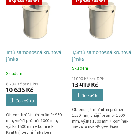
r
Doprava Zdarma
Doprava Zdarma
ý
o
p
d
i
u
s
k
p
t
r
ů
o
d
1m3 samonosná kruhová
1,5m3 samonosná kruhová
u
jímka
jímka
k
Skladem
Průměrné
t
Skladem
hodnocení
ů
11 090 Kč bez DPH
produktu
13 419 Kč
8 790 Kč bez DPH
je
10 636 Kč
4,2
Do košíku
z
Do košíku
5
Objem: 1,5m³ Vnitřní průměr
hvězdiček.
Objem: 1m³ Vnitřní průměr 950
1150 mm, vnější průměr 1200
mm, vnější průměr 1000 mm,
mm, výška 1500 mm + komínek
výška 1500 mm + komínek
Jímka je uvnitř vyztužena
Kvalitní, pevná jímka bez
masivním žebrováním pro