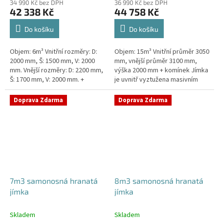
34 990 Kč bez DPH
36 990 Kč bez DPH
42 338 Kč
44 758 Kč
Do košíku
Do košíku
Objem: 6m³ Vnitřní rozměry: D:
Objem: 15m³ Vnitřní průměr 3050
2000 mm, Š: 1500 mm, V: 2000
mm, vnější průměr 3100 mm,
mm. Vnější rozměry: D: 2200 mm,
výška 2000 mm + komínek Jímka
Š: 1700 mm, V: 2000 mm. +
je uvnitř vyztužena masivním
komínek Kvalitní, pevná jímka
žebrováním pro garanci její
bez potřeby obetonování....
samonosnosti.Kvalitní, pevná...
Doprava Zdarma
Doprava Zdarma
7m3 samonosná hranatá
8m3 samonosná hranatá
jímka
jímka
Skladem
Skladem