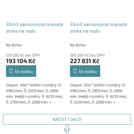
30m3 samonosná hranatá
35m3 samonosná hranatá
jímka na vodu
jímka na vodu
Na dotaz
Na dotaz
159 590 Kč bez DPH
188 290 Kč bez DPH
193 104 Kč
227 831 Kč
Do košíku
Do košíku
Objem: 30m³ Vnitřní rozměry: D:
Objem: 35m³ Vnitřní rozměry: D:
5950 mm, Š: 2550 mm, V: 2000
5950 mm, Š: 2950 mm, V: 2000
mm. Vnější rozměry: D: 6150 mm,
mm. Vnější rozměry: D: 6150 mm,
Š: 2750 mm, V: 2000 mm. +
Š: 3150 mm, V: 2000 mm. +
komínek Kvalitní, pevná jímka
komínek Kvalitní, pevná jímka
bez potřeby...
bez potřeby...
NAČÍST 1 DALŠÍ
S
1
2
t