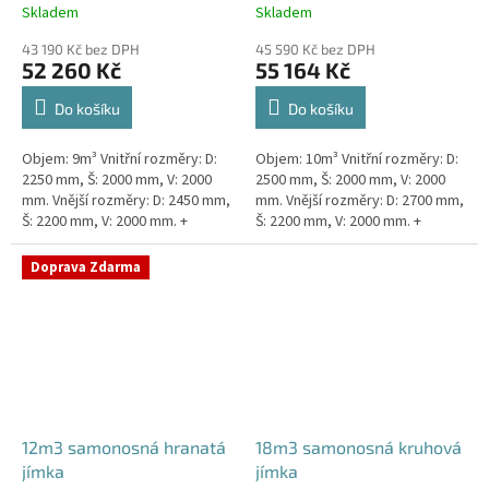
Skladem
Skladem
43 190 Kč bez DPH
45 590 Kč bez DPH
52 260 Kč
55 164 Kč
Do košíku
Do košíku
Objem: 9m³ Vnitřní rozměry: D:
Objem: 10m³ Vnitřní rozměry: D:
2250 mm, Š: 2000 mm, V: 2000
2500 mm, Š: 2000 mm, V: 2000
mm. Vnější rozměry: D: 2450 mm,
mm. Vnější rozměry: D: 2700 mm,
Š: 2200 mm, V: 2000 mm. +
Š: 2200 mm, V: 2000 mm. +
komínek Kvalitní, pevná jímka
komínek Kvalitní, pevná jímka
bez potřeby obetonování....
bez potřeby...
Doprava Zdarma
12m3 samonosná hranatá
18m3 samonosná kruhová
jímka
jímka