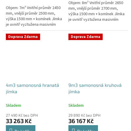
Objem: 8m³ Vnitřní průměr 2650
hvězdiček.
Objem: 7m³ Vnitřní průměr 2450
mm, vnější průměr 2700 mm,
mm, vnější průměr 2500 mm,
výška 1500 mm + komínek Jímka
výška 1500 mm + komínek Jímka
je uvnitř vyztužena masivním
je uvnitř vyztužena masivním
žebrováním pro garanci její
žebrováním pro garanci její
samonosnosti.Kvalitní, pevná...
samonosnosti.Kvalitní, pevná...
Doprava Zdarma
Doprava Zdarma
4m3 samonosná hranatá
9m3 samonosná kruhová
jímka
jímka
Skladem
Skladem
27 490 Kč bez DPH
29 890 Kč bez DPH
33 263 Kč
36 167 Kč