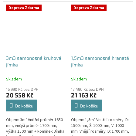
potřeby obetonování. Průměr
komínek Kvalitní, pevná jímka
přítoku specifikujte v
bez potřeby obetonování....
Doprava Zdarma
Doprava Zdarma
poznámce...
3m3 samonosná kruhová
1,5m3 samonosná hranatá
jímka
jímka
Skladem
Skladem
16 990 Kč bez DPH
17 490 Kč bez DPH
20 558 Kč
21 163 Kč
Do košíku
Do košíku
Objem: 3m³ Vnitřní průměr 1650
Objem: 1,5m³ Vnitřní rozměry: D:
mm, vnější průměr 1700 mm,
1500 mm, Š: 1000 mm, V: 1000
výška 1500 mm + komínek Jímka
mm. Vnější rozměry: D: 1700 mm,