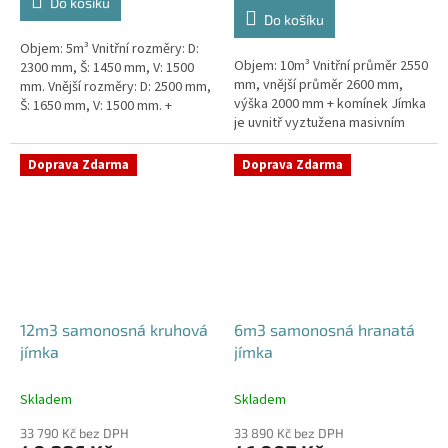
Do košíku
z
Do košíku
5
Objem: 5m³ Vnitřní rozměry: D:
hvězdiček.
Objem: 10m³ Vnitřní průměr 2550
2300 mm, Š: 1450 mm, V: 1500
mm, vnější průměr 2600 mm,
mm. Vnější rozměry: D: 2500 mm,
výška 2000 mm + komínek Jímka
Š: 1650 mm, V: 1500 mm. +
je uvnitř vyztužena masivním
komínek Kvalitní, pevná jímka
žebrováním pro garanci její
bez potřeby obetonování....
samonosnosti.Kvalitní, pevná...
Doprava Zdarma
Doprava Zdarma
12m3 samonosná kruhová
6m3 samonosná hranatá
jímka
jímka
Skladem
Skladem
33 790 Kč bez DPH
33 890 Kč bez DPH