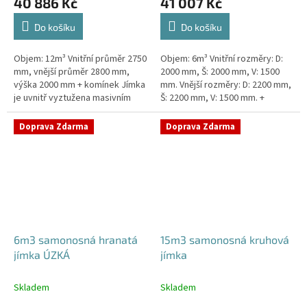
40 886 Kč
41 007 Kč
Do košíku
Do košíku
Objem: 12m³ Vnitřní průměr 2750
Objem: 6m³ Vnitřní rozměry: D:
mm, vnější průměr 2800 mm,
2000 mm, Š: 2000 mm, V: 1500
výška 2000 mm + komínek Jímka
mm. Vnější rozměry: D: 2200 mm,
je uvnitř vyztužena masivním
Š: 2200 mm, V: 1500 mm. +
žebrováním pro garanci její
komínek Kvalitní, pevná jímka
samonosnosti.Kvalitní, pevná...
bez potřeby obetonování....
Doprava Zdarma
Doprava Zdarma
6m3 samonosná hranatá
15m3 samonosná kruhová
jímka ÚZKÁ
jímka
Skladem
Skladem