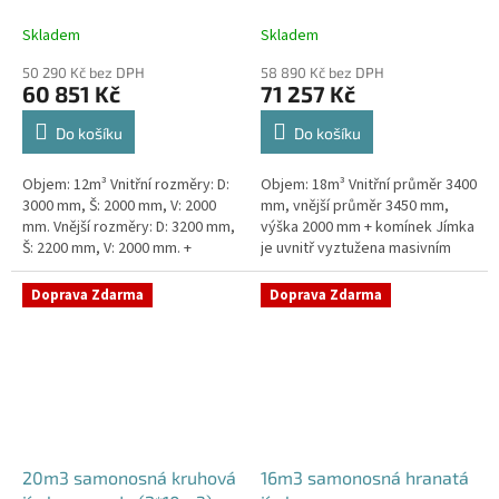
Skladem
Skladem
50 290 Kč bez DPH
58 890 Kč bez DPH
60 851 Kč
71 257 Kč
Do košíku
Do košíku
Objem: 12m³ Vnitřní rozměry: D:
Objem: 18m³ Vnitřní průměr 3400
3000 mm, Š: 2000 mm, V: 2000
mm, vnější průměr 3450 mm,
mm. Vnější rozměry: D: 3200 mm,
výška 2000 mm + komínek Jímka
Š: 2200 mm, V: 2000 mm. +
je uvnitř vyztužena masivním
komínek Kvalitní, pevná jímka
žebrováním pro garanci její
bez potřeby...
samonosnosti.Kvalitní, pevná...
Doprava Zdarma
Doprava Zdarma
20m3 samonosná kruhová
16m3 samonosná hranatá