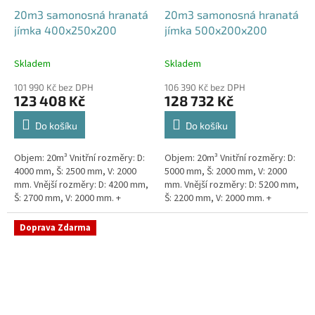
20m3 samonosná hranatá
20m3 samonosná hranatá
jímka 400x250x200
jímka 500x200x200
Skladem
Skladem
101 990 Kč bez DPH
106 390 Kč bez DPH
123 408 Kč
128 732 Kč
Do košíku
Do košíku
Objem: 20m³ Vnitřní rozměry: D:
Objem: 20m³ Vnitřní rozměry: D:
4000 mm, Š: 2500 mm, V: 2000
5000 mm, Š: 2000 mm, V: 2000
mm. Vnější rozměry: D: 4200 mm,
mm. Vnější rozměry: D: 5200 mm,
Š: 2700 mm, V: 2000 mm. +
Š: 2200 mm, V: 2000 mm. +
komínek Kvalitní, pevná jímka
komínek Kvalitní, pevná jímka
bez potřeby...
bez potřeby...
Doprava Zdarma