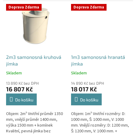
potřeby obetonování. Průměr
garanci její
přítoku specifikujte v...
samonosnosti.Kvalitní, pevná...
Doprava Zdarma
Doprava Zdarma
2m3 samonosná kruhová
1m3 samonosná hranatá
jímka
jímka
Skladem
Skladem
Průměrné
Průměrné
hodnocení
hodnocení
13 890 Kč bez DPH
14 890 Kč bez DPH
produktu
produktu
16 807 Kč
18 017 Kč
je
je
4,3
4,5
Do košíku
Do košíku
z
z
5
5
Objem: 2m³ Vnitřní průměr 1350
Objem: 1m³ Vnitřní rozměry: D:
hvězdiček.
hvězdiček.
mm, vnější průměr 1400 mm,
1000 mm, Š: 1000 mm, V: 1000
výška 1500 mm + komínek
mm. Vnější rozměry: D: 1200 mm,
Kvalitní, pevná jímka bez
Š: 1200 mm, V: 1000 mm. +