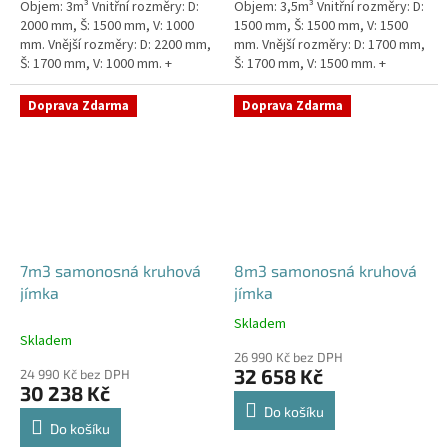
Objem: 3m³ Vnitřní rozměry: D:
Objem: 3,5m³ Vnitřní rozměry: D:
2000 mm, Š: 1500 mm, V: 1000
1500 mm, Š: 1500 mm, V: 1500
mm. Vnější rozměry: D: 2200 mm,
mm. Vnější rozměry: D: 1700 mm,
Š: 1700 mm, V: 1000 mm. +
Š: 1700 mm, V: 1500 mm. +
komínek Kvalitní, pevná jímka
komínek Kvalitní, pevná jímka
bez potřeby obetonování....
bez potřeby...
Doprava Zdarma
Doprava Zdarma
7m3 samonosná kruhová
8m3 samonosná kruhová
jímka
jímka
Skladem
Průměrné
Skladem
hodnocení
26 990 Kč bez DPH
produktu
32 658 Kč
24 990 Kč bez DPH
je
30 238 Kč
5,0
Do košíku
z
Do košíku
5