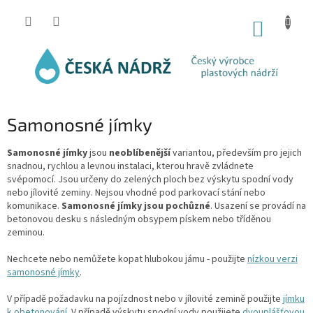
Přejít
na
NÁKUP
obsah
KOŠÍK
Samonosné jímky
Samonosné jímky
jsou
neoblíbenější
variantou, především pro jejich
snadnou, rychlou a levnou instalaci, kterou hravě zvládnete
svépomocí. Jsou určeny do zelených ploch bez výskytu spodní vody
nebo jílovité zeminy. Nejsou vhodné pod parkovací stání nebo
komunikace.
Samonosné jímky jsou pochůzné
. Usazení se provádí na
betonovou desku s následným obsypem pískem nebo tříděnou
zeminou.
Nechcete nebo nemůžete kopat hlubokou jámu - použijte
nízkou verzi
samonosné jímky
.
V případě požadavku na pojízdnost nebo v jílovité zemině použijte
jímku
k obetonování
. V případě výskytu spodní vody použijete
dvouplášťovou