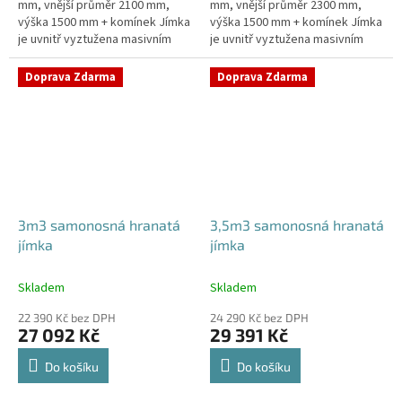
mm, vnější průměr 2100 mm,
mm, vnější průměr 2300 mm,
výška 1500 mm + komínek Jímka
výška 1500 mm + komínek Jímka
je uvnitř vyztužena masivním
je uvnitř vyztužena masivním
žebrováním pro garanci její
žebrováním pro garanci její
samonosnosti.Kvalitní, pevná...
samonosnosti.Kvalitní, pevná...
Doprava Zdarma
Doprava Zdarma
3m3 samonosná hranatá
3,5m3 samonosná hranatá
jímka
jímka
Skladem
Skladem
22 390 Kč bez DPH
24 290 Kč bez DPH
27 092 Kč
29 391 Kč
Do košíku
Do košíku