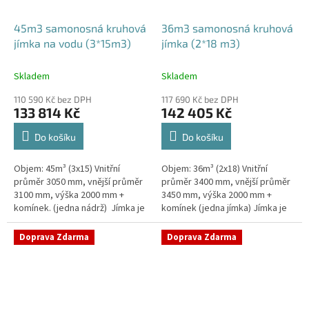
45m3 samonosná kruhová
36m3 samonosná kruhová
jímka na vodu (3*15m3)
jímka (2*18 m3)
Skladem
Skladem
110 590 Kč bez DPH
117 690 Kč bez DPH
133 814 Kč
142 405 Kč
Do košíku
Do košíku
Objem: 45m³ (3x15) Vnitřní
Objem: 36m³ (2x18) Vnitřní
průměr 3050 mm, vnější průměr
průměr 3400 mm, vnější průměr
3100 mm, výška 2000 mm +
3450 mm, výška 2000 mm +
komínek. (jedna nádrž) Jímka je
komínek (jedna jímka) Jímka je
uvnitř vyztužena masivním
uvnitř vyztužena masivním
žebrováním pro garanci její...
žebrováním pro garanci její...
Doprava Zdarma
Doprava Zdarma