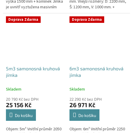
výška 1500 mm + komínek Jímka
mm. Vnější rozměry: D: 2200 mm,
je uvnitř vyztužena masivním
Š: 1200 mm, V: 1000 mm. +
žebrováním pro garanci její
komínek Kvalitní, pevná jímka
samonosnosti.Kvalitní, pevná...
bez potřeby obetonování....
Doprava Zdarma
Doprava Zdarma
5m3 samonosná kruhová
6m3 samonosná kruhová
jímka
jímka
Skladem
Skladem
20 790 Kč bez DPH
22 290 Kč bez DPH
25 156 Kč
26 971 Kč
Do košíku
Do košíku
Objem: 5m³ Vnitřní průměr 2050
Objem: 6m³ Vnitřní průměr 2250