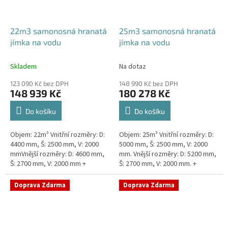
22m3 samonosná hranatá
25m3 samonosná hranatá
jímka na vodu
jímka na vodu
Skladem
Na dotaz
123 090 Kč bez DPH
148 990 Kč bez DPH
148 939 Kč
180 278 Kč
Do košíku
Do košíku
Objem: 22m³ Vnitřní rozměry: D:
Objem: 25m³ Vnitřní rozměry: D:
4400 mm, Š: 2500 mm, V: 2000
5000 mm, Š: 2500 mm, V: 2000
mmVnější rozměry: D: 4600 mm,
mm. Vnější rozměry: D: 5200 mm,
Š: 2700 mm, V: 2000 mm +
Š: 2700 mm, V: 2000 mm. +
komínek Běžná doba dodání 2-3
komínek Kvalitní, pevná jímka
týdny od objednávky. Kvalitní,...
bez potřeby...
Doprava Zdarma
Doprava Zdarma