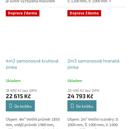
je uvnitř vyztužena masivním
Š: 1200 mm, V: 1000 mm. +
žebrováním pro garanci její
komínek Kvalitní, pevná jímka
samonosnosti.Kvalitní, pevná...
bez potřeby...
Doprava Zdarma
Doprava Zdarma
4m3 samonosná kruhová
2m3 samonosná hranatá
jímka
jímka
Skladem
Skladem
18 690 Kč bez DPH
20 490 Kč bez DPH
22 615 Kč
24 793 Kč
Do košíku
Do košíku
Objem: 4m³ Vnitřní průměr 1850
Objem: 2m³ Vnitřní rozměry: D:
mm, vnější průměr 1900 mm,
2000 mm, Š: 1000 mm, V: 1000