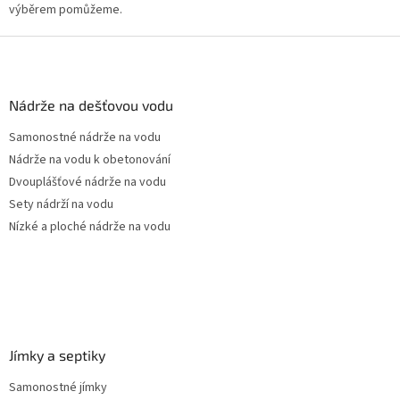
výběrem pomůžeme.
Z
á
p
a
Nádrže na dešťovou vodu
t
Samonostné nádrže na vodu
í
Nádrže na vodu k obetonování
Dvouplášťové nádrže na vodu
Sety nádrží na vodu
Nízké a ploché nádrže na vodu
Jímky a septiky
Samonostné jímky