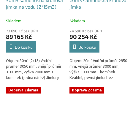
30m3 samonosná kruhová
20m3 samonosná kruhová
jímka na vodu (2*15m3)
jímka
Skladem
Skladem
73 690 Kč bez DPH
74 590 Kč bez DPH
89 165 Kč
90 254 Kč
Do košíku
Do košíku
Objem: 30m³ (2x15) Vnitřní
Objem: 20m³ Vnitřní průměr 2950
průměr 3050 mm, vnější průměr
mm, vnější průměr 3000 mm,
3100 mm, výška 2000 mm +
výška 3000 mm + komínek
komínek (jedna nádrž) Jímka je
Kvalitní, pevná jímka bez
uvnitř vyztužena masivním
potřeby obetonování. Průměr
žebrováním pro garanci její...
přítoku specifikujte v
Doprava Zdarma
Doprava Zdarma
poznámce...