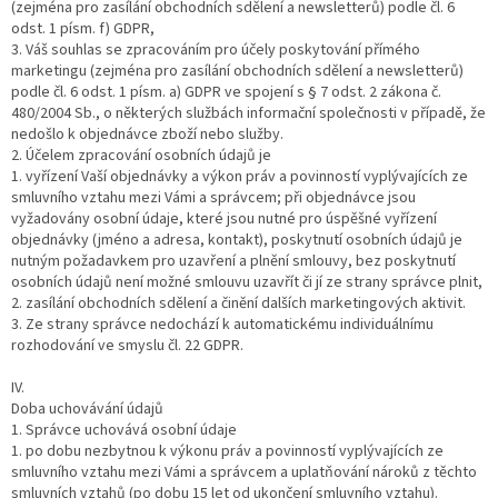
(zejména pro zasílání obchodních sdělení a newsletterů) podle čl. 6
odst. 1 písm. f) GDPR,
3. Váš souhlas se zpracováním pro účely poskytování přímého
marketingu (zejména pro zasílání obchodních sdělení a newsletterů)
podle čl. 6 odst. 1 písm. a) GDPR ve spojení s § 7 odst. 2 zákona č.
480/2004 Sb., o některých službách informační společnosti v případě, že
nedošlo k objednávce zboží nebo služby.
2. Účelem zpracování osobních údajů je
1. vyřízení Vaší objednávky a výkon práv a povinností vyplývajících ze
smluvního vztahu mezi Vámi a správcem; při objednávce jsou
vyžadovány osobní údaje, které jsou nutné pro úspěšné vyřízení
objednávky (jméno a adresa, kontakt), poskytnutí osobních údajů je
nutným požadavkem pro uzavření a plnění smlouvy, bez poskytnutí
osobních údajů není možné smlouvu uzavřít či jí ze strany správce plnit,
2. zasílání obchodních sdělení a činění dalších marketingových aktivit.
3. Ze strany správce nedochází k automatickému individuálnímu
rozhodování ve smyslu čl. 22 GDPR.
IV.
Doba uchovávání údajů
1. Správce uchovává osobní údaje
1. po dobu nezbytnou k výkonu práv a povinností vyplývajících ze
smluvního vztahu mezi Vámi a správcem a uplatňování nároků z těchto
smluvních vztahů (po dobu 15 let od ukončení smluvního vztahu).