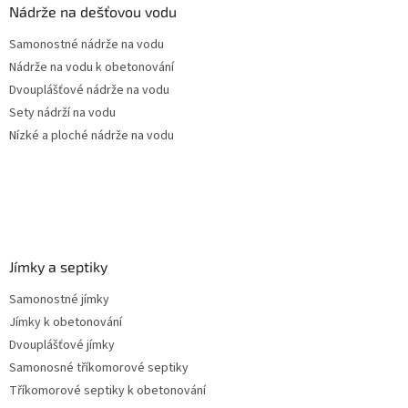
a
Nádrže na dešťovou vodu
t
Samonostné nádrže na vodu
í
Nádrže na vodu k obetonování
Dvouplášťové nádrže na vodu
Sety nádrží na vodu
Nízké a ploché nádrže na vodu
Jímky a septiky
Samonostné jímky
Jímky k obetonování
Dvouplášťové jímky
Samonosné tříkomorové septiky
Tříkomorové septiky k obetonování