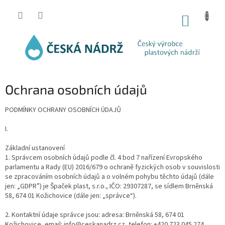
Přejít
na
NÁKUP
obsah
KOŠÍK
Ochrana osobních údajů
PODMÍNKY OCHRANY OSOBNÍCH ÚDAJŮ
I.
Základní ustanovení
1. Správcem osobních údajů podle čl. 4 bod 7 nařízení Evropského
parlamentu a Rady (EU) 2016/679 o ochraně fyzických osob v souvislosti
se zpracováním osobních údajů a o volném pohybu těchto údajů (dále
jen: „GDPR”) je Špaček plast, s.r.o., IČO: 29307287, se sídlem Brněnská
58, 674 01 Kožichovice (dále jen: „správce“).
2. Kontaktní údaje správce jsou: adresa: Brněnská 58, 674 01
Kožichovice, email: info@ceskanadrz.cz, telefon: +420 723 045 274.