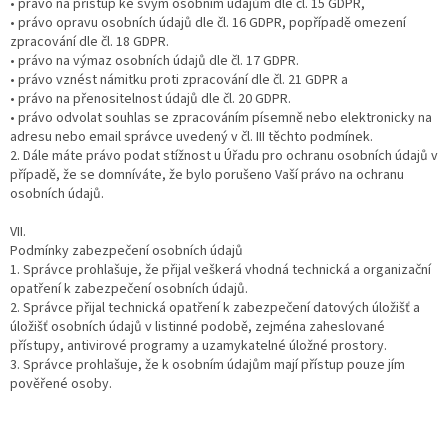
• právo na přístup ke svým osobním údajům dle čl. 15 GDPR,
• právo opravu osobních údajů dle čl. 16 GDPR, popřípadě omezení
zpracování dle čl. 18 GDPR.
• právo na výmaz osobních údajů dle čl. 17 GDPR.
• právo vznést námitku proti zpracování dle čl. 21 GDPR a
• právo na přenositelnost údajů dle čl. 20 GDPR.
• právo odvolat souhlas se zpracováním písemně nebo elektronicky na
adresu nebo email správce uvedený v čl. III těchto podmínek.
2. Dále máte právo podat stížnost u Úřadu pro ochranu osobních údajů v
případě, že se domníváte, že bylo porušeno Vaší právo na ochranu
osobních údajů.
VII.
Podmínky zabezpečení osobních údajů
1. Správce prohlašuje, že přijal veškerá vhodná technická a organizační
opatření k zabezpečení osobních údajů.
2. Správce přijal technická opatření k zabezpečení datových úložišť a
úložišť osobních údajů v listinné podobě, zejména zaheslované
přístupy, antivirové programy a uzamykatelné úložné prostory.
3. Správce prohlašuje, že k osobním údajům mají přístup pouze jím
pověřené osoby.