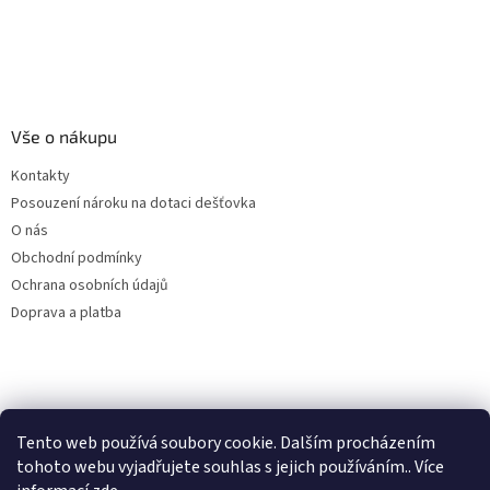
Vše o nákupu
Kontakty
Posouzení nároku na dotaci dešťovka
O nás
Obchodní podmínky
Ochrana osobních údajů
Doprava a platba
Virtuální asistent
Filtry dešťové vody
Tento web používá soubory cookie. Dalším procházením
Online
tohoto webu vyjadřujete souhlas s jejich používáním.. Více