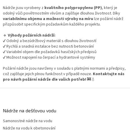
v
ý
Nádrže jsou vyrobeny z
kvalitního polypropylenu (PP)
, který je
p
odolný vůči povětrnostním vlivům a zajišťuje dlouhou životnost. Díky
i
variabilnímu objemu a možnosti výroby na míru
lze požární nádrž
s
přizpůsobit specifickým požadavkům každého projektu.
u
🔹
Výhody požárních nádrží:
✔️ Odolný a bezúdržbový materiál s dlouhou životností
✔️ Rychlá a snadná instalace bez nutnosti betonování
✔️ Variabilní objem dle požadavků hasičských předpisů
✔️ Možnost napojení na čerpací a hydrantové systémy
Požární nádrže jsou navrženy v souladu s platnými normami a předpisy,
což zajišťuje jejich plnou funkčnost v případě nouze.
Kontaktujte nás
pro návrh požární nádrže dle vašich potřeb!
🚒💧
Z
á
p
a
Nádrže na dešťovou vodu
t
Samonostné nádrže na vodu
í
Nádrže na vodu k obetonování