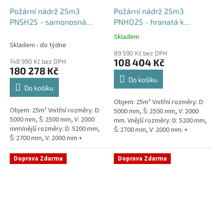
Požární nádrž 25m3
Požární nádrž 25m3
PNSH25 - samonosná
PNHO25 - hranatá k
hranatá
obetonování
Skladem
Průměrné
Skladem - do týdne
hodnocení
89 590 Kč bez DPH
produktu
108 404 Kč
148 990 Kč bez DPH
je
180 278 Kč
5,0
Do košíku
z
Do košíku
5
Objem: 25m³ Vnitřní rozměry: D:
hvězdiček.
Objem: 25m³ Vnitřní rozměry: D:
5000 mm, Š: 2500 mm, V: 2000
5000 mm, Š: 2500 mm, V: 2000
mm. Vnější rozměry: D: 5200 mm,
mmVnější rozměry: D: 5200 mm,
Š: 2700 mm, V: 2000 mm. +
Š: 2700 mm, V: 2000 mm +
komínek Běžná doba dodání 2-3
komínek Běžná doba dodání 2-3
týdny od objednávky....
týdny od objednávky. Rozměry...
Doprava Zdarma
Doprava Zdarma