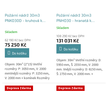
Požární nádrž 30m3
Požární nádrž 30m3
PNKO30D - kruhová k
PNHO30 - hranatá k
obetonování (2*15m3)
obetonování
Skladem
Průměrné
Skladem
hodnocení
108 290 Kč bez DPH
produktu
131 031 Kč
62 190 Kč bez DPH
je
75 250 Kč
5,0
Do košíku
z
Do košíku
5
Objem: 30m³ Vnitřní rozměry: D:
hvězdiček.
Objem: 30m³ (2*15) Vnitřní
5950 mm, Š: 2550 mm, V: 2000
rozměry: P: 3050 mm, V: 2000
mm. Vnější rozměry: D: 6150 mm,
mmVnější rozměry: P: 3250 mm,
Š: 2750 mm, V: 2000 mm. +
V: 2000 mm + komínek Rozměry
komínek Běžná doba dodání 2-3
nádrže možno jakkoliv upravit -
týdny od objednávky....
vyrobíme nádrž na...
Doprava Zdarma
Doprava Zdarma