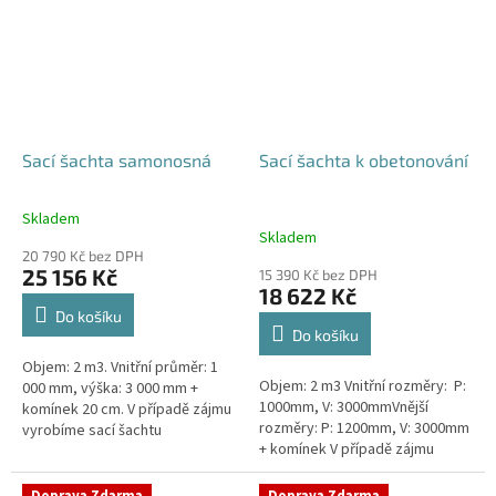
Sací šachta samonosná
Sací šachta k obetonování
Skladem
Průměrné
Skladem
hodnocení
20 790 Kč bez DPH
produktu
25 156 Kč
15 390 Kč bez DPH
je
18 622 Kč
5,0
Do košíku
z
Do košíku
5
Objem: 2 m3. Vnitřní průměr: 1
hvězdiček.
Objem: 2 m3 Vnitřní rozměry: P:
000 mm, výška: 3 000 mm +
1000mm, V: 3000mmVnější
komínek 20 cm. V případě zájmu
rozměry: P: 1200mm, V: 3000mm
vyrobíme sací šachtu
+ komínek V případě zájmu
jakýchkoliv rozměrů. Použití sací
vyrobíme sací šachtu
šachty u požárních nádrží není...
jakýchkoliv rozměrů. Použití...
Doprava Zdarma
Doprava Zdarma