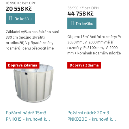
ů
16 990 Kč bez DPH
produktu
20 558 Kč
36 990 Kč bez DPH
je
44 758 Kč
4,2
Do košíku
z
Do košíku
5
Základní výška hasičského sání
hvězdiček.
Objem: 15m³ Vnitřní rozměry: P:
330 cm (možno zkrátit i
3050 mm, V: 2000 mmVnější
prodloužit) V případě změny
rozměry: P: 3100 mm, V: 2000
rozměrů, cenu přepočítáme
mm + komínek Rozměry nádrže
individuálně.
možno jakkoliv upravit -
vyrobíme nádrž na míru!Nádrž...
Doprava Zdarma
Doprava Zdarma
Požární nádrž 15m3
Požární nádrž 20m3
PNKO15 - kruhová k
PNKO20D - kruhová k
obetonování
obetonování (2*10m3)