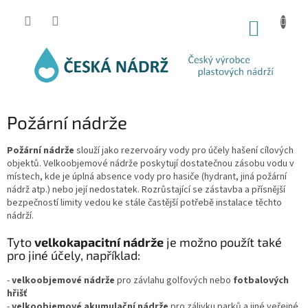
Přejít
na
NÁKUP
obsah
KOŠÍK
Požární nádrže
Požární nádrže
slouží jako rezervoáry vody pro účely hašení cílových
objektů. Velkoobjemové nádrže poskytují dostatečnou zásobu vodu v
místech, kde je úplná absence vody pro hasiče (hydrant, jiná požární
nádrž atp.) nebo její nedostatek. Rozrůstající se zástavba a přísnější
bezpečností limity vedou ke stále častější potřebě instalace těchto
nádrží.
Tyto
velkokapacitní nádrže
je možno použít také
pro jiné účely, například:
-
velkoobjemové nádrže
pro závlahu golfových nebo
fotbalových
hřišť
-
velkoobjemové akumulační nádrže
pro zálivku parků a jiné veřejné