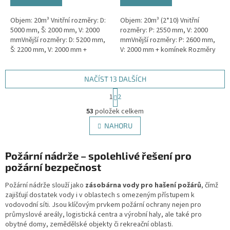
Objem: 20m³ Vnitřní rozměry: D:
Objem: 20m³ (2*10) Vnitřní
5000 mm, Š: 2000 mm, V: 2000
rozměry: P: 2550 mm, V: 2000
mmVnější rozměry: D: 5200 mm,
mmVnější rozměry: P: 2600 mm,
Š: 2200 mm, V: 2000 mm +
V: 2000 mm + komínek Rozměry
komínek Běžná doba dodání 2-3
nádrže možno jakkoliv upravit -
týdny od objednávky. Rozměry...
vyrobíme nádrž na...
NAČÍST 13 DALŠÍCH
S
1
2
t
O
r
53
položek celkem
v
á
l
NAHORU
n
á
k
d
o
v
Požární nádrže – spolehlivé řešení pro
a
á
c
požární bezpečnost
n
í
í
p
Požární nádrže slouží jako
zásobárna vody pro hašení požárů
, čímž
r
zajišťují dostatek vody i v oblastech s omezeným přístupem k
v
vodovodní síti. Jsou klíčovým prvkem požární ochrany nejen pro
k
průmyslové areály, logistická centra a výrobní haly, ale také pro
y
obytné domy, zemědělské objekty či rekreační oblasti.