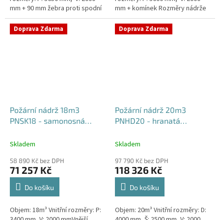
mm + 90 mm žebra proti spodní
mm + komínek Rozměry nádrže
vodě + komínek Rozměry nádrže
možno jakkoliv upravit -
možno jakkoliv...
vyrobíme nádrž na míru!Nádrž...
Doprava Zdarma
Doprava Zdarma
Požární nádrž 18m3
Požární nádrž 20m3
PNSK18 - samonosná
PNHD20 - hranatá
kruhová
dvouplášťová
400x250x200
Skladem
Skladem
58 890 Kč bez DPH
97 790 Kč bez DPH
71 257 Kč
118 326 Kč
Do košíku
Do košíku
Objem: 18m³ Vnitřní rozměry: P:
Objem: 20m³ Vnitřní rozměry: D:
3400 mm, V: 2000 mmVnější
4000 mm, Š: 2500 mm, V: 2000