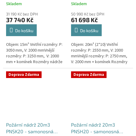
Skladem
Skladem
31 190 Kč bez DPH
50 990 Kč bez DPH
37 740 Kč
61 698 Kč
Do košíku
Do košíku
Objem: 15m³ Vnitřní rozměry: P:
Objem: 20m³ (2*10) Vnitřní
3050 mm, V: 2000 mmVnější
rozměry: P: 2550 mm, V: 2000
rozměry: P: 3250 mm, V: 2000
mmVnější rozměry: P: 2750 mm,
mm + komínek Rozměry nádrže
V: 2000 mm + komínek Rozměry
možno jakkoliv upravit -
nádrže možno jakkoliv upravit -
vyrobíme nádrž na míru!Nádrž...
vyrobíme nádrž na...
Doprava Zdarma
Doprava Zdarma
Požární nádrž 20m3
Požární nádrž 20m3
PNSK20 - samonosná
PNSH20 - samonosná