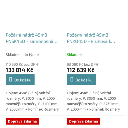
Požární nádrž 45m3
Požární nádrž 45m3
PNSK45D - samonosná
PNKO45D - kruhová k
kruhová (3*15m3)
obetonování (3*15m3)
Skladem - do týdne
Skladem
110 590 Kč bez DPH
93 090 Kč bez DPH
133 814 Kč
112 639 Kč
Do košíku
Do košíku
Objem: 45m³ (3*15) Vnitřní
Objem: 45m³ (3*15) Vnitřní
rozměry: P: 3050 mm, V: 2000
rozměry: P: 3050 mm, V: 2000
mmVnější rozměry: P: 3100 mm,
mmVnější rozměry: P: 3250 mm,
V: 2000 mm + komínek Rozměry
V: 2000 mm + komínek Rozměry
nádrže možno jakkoliv upravit -
nádrže možno jakkoliv upravit -
vyrobíme nádrž na...
vyrobíme nádrž na...
Doprava Zdarma
Doprava Zdarma