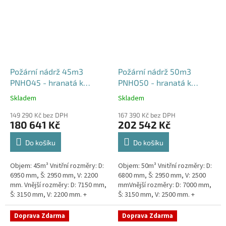
Požární nádrž 45m3
Požární nádrž 50m3
PNHO45 - hranatá k
PNHO50 - hranatá k
obetonování
obetonování
Skladem
Skladem
Průměrné
Průměrné
hodnocení
hodnocení
149 290 Kč bez DPH
167 390 Kč bez DPH
produktu
produktu
180 641 Kč
202 542 Kč
je
je
5,0
5,0
Do košíku
Do košíku
z
z
5
5
Objem: 45m³ Vnitřní rozměry: D:
Objem: 50m³ Vnitřní rozměry: D:
hvězdiček.
hvězdiček.
6950 mm, Š: 2950 mm, V: 2200
6800 mm, Š: 2950 mm, V: 2500
mm. Vnější rozměry: D: 7150 mm,
mmVnější rozměry: D: 7000 mm,
Š: 3150 mm, V: 2200 mm. +
Š: 3150 mm, V: 2500 mm. +
komínek Běžná doba dodání 2-3
komínek Běžná doba dodání 2-3
týdny od objednávky....
týdny od objednávky. Rozměry...
Doprava Zdarma
Doprava Zdarma