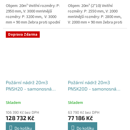
Objem: 20m³ Vnitřní rozměry: P:
Objem: 20m³ (2*10) Vnitřní
2950 mm, V: 3000 mmVnější
rozměry: P: 2550 mm, V: 2000
rozměry: P: 3200 mm, V: 3000
mmVnější rozměry: P: 2800 mm,
mm + 90 mm žebra proti spodní
V: 2000 mm + 90 mm žebra proti
vodě + komínek Rozměry nádrže
spodní vodě + komínek Rozměry
možno jakkoliv...
nádrže možno...
Doprava Zdarma
Požární nádrž 20m3
Požární nádrž 20m3
PNSH20 - samonosná
PNSK20D - samonosná
hranatá 500x200x200
kruhová (2*10m3)
Skladem
Skladem
106 390 Kč bez DPH
63 790 Kč bez DPH
128 732 Kč
77 186 Kč
Do košíku
Do košíku