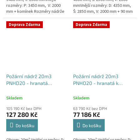
rozměry: P: 3450 mm, V: 2000
mmVnější rozměry: D: 4350 mm,
mm + komínek Rozměry nádrže
Š: 2850 mm, V: 2000 mm + 90 mm
možno jakkoliv upravit -
žebra proti spodní vodě +
vyrobíme nádrž na míru!Nádrž...
komínek Běžná doba dodání 2-
Doprava Zdarma
Doprava Zdarma
3...
Požární nádrž 20m3
Požární nádrž 20m3
PNHD20 - hranatá
PNHO20 - hranatá k
dvouplášťová
obetonování
500x200x200
500x200x200
Skladem
Skladem
105 190 Kč bez DPH
63 790 Kč bez DPH
127 280 Kč
77 186 Kč
Do košíku
Do košíku
Objem: 20m³ Vnitřní rozměry: D:
Objem: 20m³ Vnitřní rozměry: D: