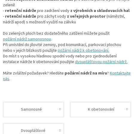
zeleně
-
retenční nádrže
pro zadržení vody
z výrobních a skladovacích hal
-
retenční nádrže
pro záchyt vody
z veřejných prostor
(náměstní,
nádrží apod) s možností využití na zálivku
Do zelených ploch bez dodatečného zatížení můžete použít
požární nádrž samonosnou
.
Při umístění do jílovité zeminy, pod komunikací, parkovací plochou
nebo v jejich blízkosti použijte
požární nádrž k obetonování.
Do míst s vysokou hladinou spodní vody nebo pro zjednodušení
instalace nádrže k obetonování použijte
dvouplášťovou požární nádrž.
Máte zvláštní požadavek? Hledáte
požární nádrž na míru
?
Kontaktujte
nás
.
Samonosné
K obetonování
Dvouplášťové