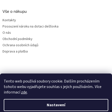
Vše o nákupu
Kontakty
Posouzení nároku na dotaci dešťovka
O nás
Obchodní podmínky
Ochrana osobních údajů
Doprava a platba
Virtuální asistent
Tento web používá soubory cookie. Dalším procházením
Filtry dešťové vody
Online
tohoto webu vyjadřujete souhlas s jejich používáním.. Více
informací
zde
.
Nastavení
Vytvořil Shoptet
Začít konverzaci