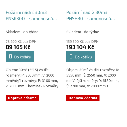
Požární nádrž 30m3
Požární nádrž 30m3
PNSK30D - samonosná
PNSH30 - samonosná
kruhová (2*15m3)
hranatá
Skladem - do týdne
Skladem - do týdne
73 690 Kč bez DPH
159 590 Kč bez DPH
89 165 Kč
193 104 Kč
Do košíku
Do košíku
Objem: 30m³ (2*15) Vnitřní
Objem: 30m³ Vnitřní rozměry: D:
rozměry: P: 3050 mm, V: 2000
5950 mm, Š: 2550 mm, V: 2000
mmVnější rozměry: P: 3100 mm,
mmVnější rozměry: D: 6150 mm,
V: 2000 mm + komínek Rozměry
Š: 2700 mm, V: 2000 mm +
nádrže možno jakkoliv upravit -
komínek Běžná doba dodání 2-3
vyrobíme nádrž na...
týdny od objednávky. Rozměry...
Doprava Zdarma
Doprava Zdarma