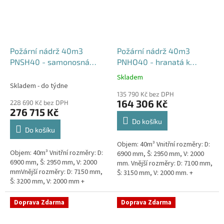
Požární nádrž 40m3
Požární nádrž 40m3
PNSH40 - samonosná
PNHO40 - hranatá k
hranatá
obetonování
Skladem
Průměrné
Skladem - do týdne
hodnocení
135 790 Kč bez DPH
produktu
164 306 Kč
228 690 Kč bez DPH
je
276 715 Kč
5,0
Do košíku
z
Do košíku
5
Objem: 40m³ Vnitřní rozměry: D:
hvězdiček.
Objem: 40m³ Vnitřní rozměry: D:
6900 mm, Š: 2950 mm, V: 2000
6900 mm, Š: 2950 mm, V: 2000
mm. Vnější rozměry: D: 7100 mm,
mmVnější rozměry: D: 7150 mm,
Š: 3150 mm, V: 2000 mm. +
Š: 3200 mm, V: 2000 mm +
komínek Běžná doba dodání 2-3
komínek Běžná doba dodání 2-3
týdny od objednávky....
týdny od objednávky. Rozměry...
Doprava Zdarma
Doprava Zdarma