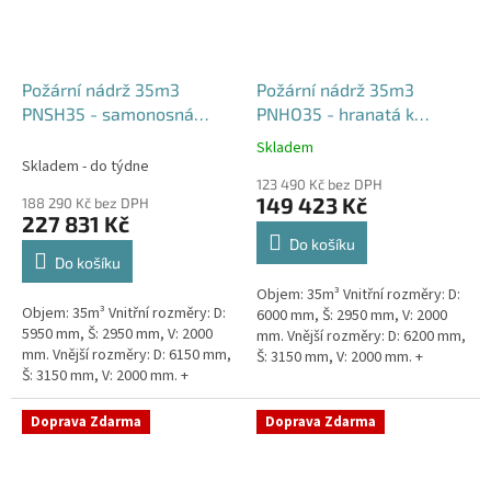
Požární nádrž 35m3
Požární nádrž 35m3
PNSH35 - samonosná
PNHO35 - hranatá k
hranatá
obetonování
Skladem
Průměrné
Skladem - do týdne
hodnocení
123 490 Kč bez DPH
produktu
149 423 Kč
188 290 Kč bez DPH
je
227 831 Kč
5,0
Do košíku
z
Do košíku
5
Objem: 35m³ Vnitřní rozměry: D:
hvězdiček.
Objem: 35m³ Vnitřní rozměry: D:
6000 mm, Š: 2950 mm, V: 2000
5950 mm, Š: 2950 mm, V: 2000
mm. Vnější rozměry: D: 6200 mm,
mm. Vnější rozměry: D: 6150 mm,
Š: 3150 mm, V: 2000 mm. +
Š: 3150 mm, V: 2000 mm. +
komínek Běžná doba dodání 2-3
komínek. Běžná doba dodání 2-3
týdny od objednávky....
týdny od objednávky....
Doprava Zdarma
Doprava Zdarma