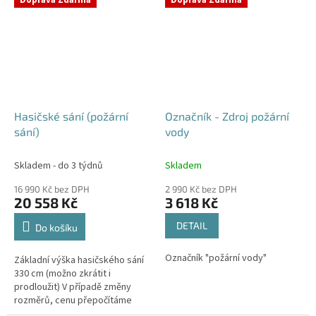
Hasičské sání (požární
Označník - Zdroj požární
sání)
vody
Skladem - do 3 týdnů
Skladem
16 990 Kč bez DPH
2 990 Kč bez DPH
20 558 Kč
3 618 Kč
DETAIL
Do košíku
Označník "požární vody"
Základní výška hasičského sání
330 cm (možno zkrátit i
prodloužit) V případě změny
rozměrů, cenu přepočítáme
individuálně.