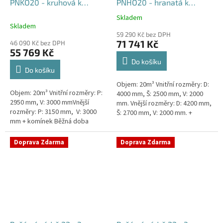
PNKO20 - kruhová k
PNHO20 - hranatá k
obetonování
obetonování
Skladem
Průměrné
400x250x200
Skladem
hodnocení
59 290 Kč bez DPH
produktu
71 741 Kč
46 090 Kč bez DPH
je
55 769 Kč
5,0
Do košíku
z
Do košíku
5
Objem: 20m³ Vnitřní rozměry: D:
hvězdiček.
Objem: 20m³ Vnitřní rozměry: P:
4000 mm, Š: 2500 mm, V: 2000
2950 mm, V: 3000 mmVnější
mm. Vnější rozměry: D: 4200 mm,
rozměry: P: 3150 mm, V: 3000
Š: 2700 mm, V: 2000 mm. +
mm + komínek Běžná doba
komínek Běžná doba dodání 2-3
dodání 2-3 týdny od objednávky.
týdny od objednávky....
Rozměry nádrže možno...
Doprava Zdarma
Doprava Zdarma