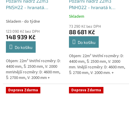
Požární nádrž 22m3
Požární nádrž 22m3
PNSH22 - hranatá
PNHO22 - hranatá k
samonosná
obetonování
Skladem
Průměrné
Skladem - do týdne
hodnocení
73 290 Kč bez DPH
produktu
88 681 Kč
123 090 Kč bez DPH
je
148 939 Kč
5,0
Do košíku
z
Do košíku
5
Objem: 22m³ Vnitřní rozměry: D:
hvězdiček.
Objem: 22m³ Vnitřní rozměry: D:
4400 mm, Š: 2500 mm, V: 2000
4400 mm, Š: 2500 mm, V: 2000
mm. Vnější rozměry: D: 4600 mm,
mmVnější rozměry: D: 4600 mm,
Š: 2700 mm, V: 2000 mm. +
Š: 2700 mm, V: 2000 mm +
komínek Běžná doba dodání 2-3
komínek Běžná doba dodání 2-3
týdny od objednávky....
týdny od objednávky. Rozměry...
Doprava Zdarma
Doprava Zdarma