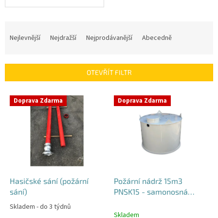
Ř
a
Nejlevnější
Nejdražší
Nejprodávanější
Abecedně
z
e
n
OTEVŘÍT FILTR
í
p
V
r
Doprava Zdarma
Doprava Zdarma
ý
o
p
d
i
u
s
k
p
t
r
ů
o
d
Hasičské sání (požární
Požární nádrž 15m3
u
sání)
PNSK15 - samonosná
k
kruhová
Skladem - do 3 týdnů
Průměrné
t
Skladem
hodnocení