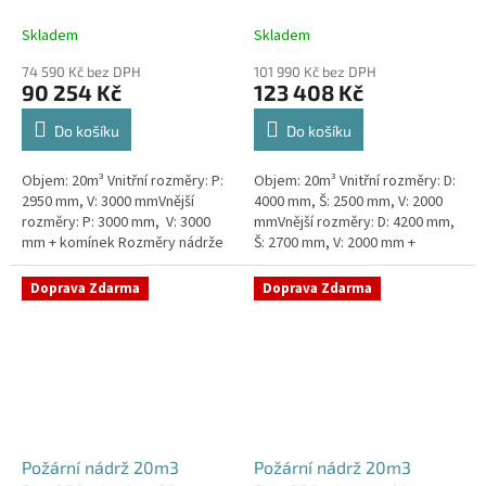
kruhová
hranatá 400x250x200
Skladem
Skladem
74 590 Kč bez DPH
101 990 Kč bez DPH
90 254 Kč
123 408 Kč
Do košíku
Do košíku
Objem: 20m³ Vnitřní rozměry: P:
Objem: 20m³ Vnitřní rozměry: D:
2950 mm, V: 3000 mmVnější
4000 mm, Š: 2500 mm, V: 2000
rozměry: P: 3000 mm, V: 3000
mmVnější rozměry: D: 4200 mm,
mm + komínek Rozměry nádrže
Š: 2700 mm, V: 2000 mm +
možno jakkoliv upravit -
komínek Běžná doba dodání 2-3
vyrobíme nádrž na míru!Nádrž...
týdny od objednávky. Rozměry...
Doprava Zdarma
Doprava Zdarma
Požární nádrž 20m3
Požární nádrž 20m3