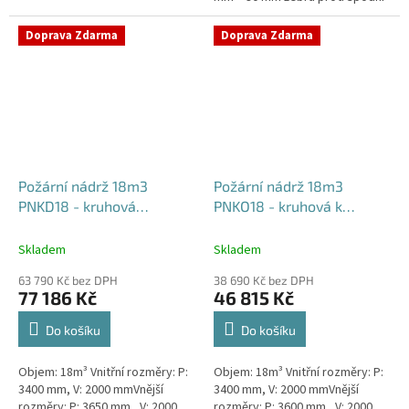
vodě + komínek Rozměry nádrže
možno jakkoliv...
Doprava Zdarma
Doprava Zdarma
Požární nádrž 18m3
Požární nádrž 18m3
PNKD18 - kruhová
PNKO18 - kruhová k
dvouplášťová
obetonování
Skladem
Skladem
63 790 Kč bez DPH
38 690 Kč bez DPH
77 186 Kč
46 815 Kč
Do košíku
Do košíku
Objem: 18m³ Vnitřní rozměry: P:
Objem: 18m³ Vnitřní rozměry: P:
3400 mm, V: 2000 mmVnější
3400 mm, V: 2000 mmVnější
rozměry: P: 3650 mm, V: 2000
rozměry: P: 3600 mm, V: 2000