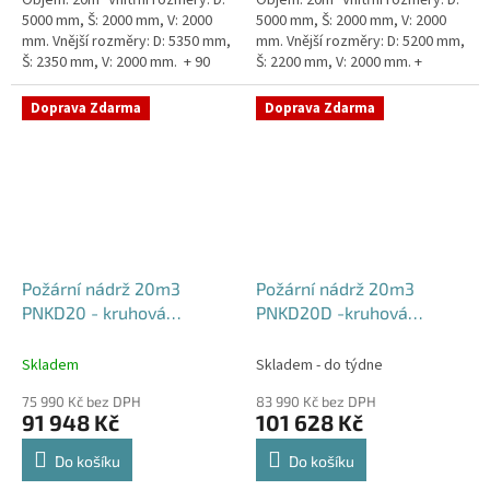
5000 mm, Š: 2000 mm, V: 2000
5000 mm, Š: 2000 mm, V: 2000
mm. Vnější rozměry: D: 5350 mm,
mm. Vnější rozměry: D: 5200 mm,
Š: 2350 mm, V: 2000 mm. + 90
Š: 2200 mm, V: 2000 mm. +
mm žebra proti spodní vodě +
komínek Běžná doba dodání 2-3
komínek Běžná...
týdny od objednávky....
Doprava Zdarma
Doprava Zdarma
Požární nádrž 20m3
Požární nádrž 20m3
PNKD20 - kruhová
PNKD20D -kruhová
dvouplášťová
dvouplášťová (2*10m3)
Skladem
Skladem - do týdne
75 990 Kč bez DPH
83 990 Kč bez DPH
91 948 Kč
101 628 Kč
Do košíku
Do košíku