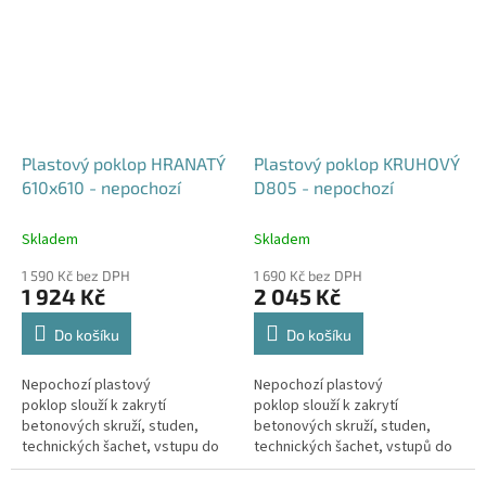
Plastový poklop HRANATÝ
Plastový poklop KRUHOVÝ
610x610 - nepochozí
D805 - nepochozí
Skladem
Skladem
1 590 Kč bez DPH
1 690 Kč bez DPH
1 924 Kč
2 045 Kč
Do košíku
Do košíku
Nepochozí plastový
Nepochozí plastový
poklop slouží k zakrytí
poklop slouží k zakrytí
betonových skruží, studen,
betonových skruží, studen,
technických šachet, vstupu do
technických šachet, vstupů do
sklepa, nádrží, jímek, septiků
sklepa, nádrží, jímek, septiků