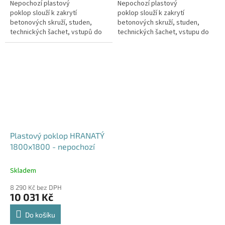
Nepochozí plastový
Nepochozí plastový
poklop slouží k zakrytí
poklop slouží k zakrytí
betonových skruží, studen,
betonových skruží, studen,
technických šachet, vstupů do
technických šachet, vstupu do
sklepa, nádrží, jímek, septiků
sklepa, nádrží, jímek, septiků
apod. Doba dodání je 5-10...
apod. Doba dodání je 5-10...
Plastový poklop HRANATÝ
1800x1800 - nepochozí
Skladem
8 290 Kč bez DPH
10 031 Kč
Do košíku