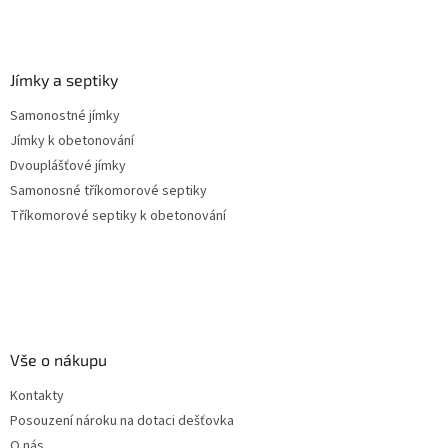
s
u
Jímky a septiky
Samonostné jímky
Jímky k obetonování
Dvouplášťové jímky
Samonosné tříkomorové septiky
Tříkomorové septiky k obetonování
Vše o nákupu
Kontakty
Posouzení nároku na dotaci dešťovka
O nás