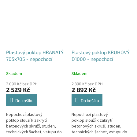
apod. Doba dodání je 5-10...
apod. Doba dodání je 5-10...
Plastový poklop HRANATÝ
Plastový poklop KRUHOVÝ
705x705 - nepochozí
D1000 - nepochozí
Skladem
Skladem
2 090 Kč bez DPH
2 390 Kč bez DPH
2 529 Kč
2 892 Kč
Do košíku
Do košíku
Nepochozí plastový
Nepochozí plastový
poklop slouží k zakrytí
poklop slouží k zakrytí
betonových skruží, studen,
betonových skruží, studen,
technických šachet, vstupu do
technických šachet, vstupu do