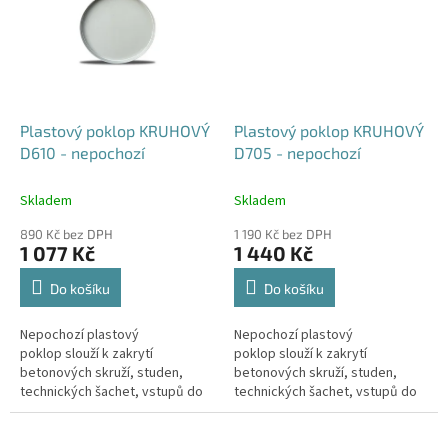
Plastový poklop KRUHOVÝ
Plastový poklop KRUHOVÝ
D610 - nepochozí
D705 - nepochozí
Skladem
Skladem
890 Kč bez DPH
1 190 Kč bez DPH
1 077 Kč
1 440 Kč
Do košíku
Do košíku
Nepochozí plastový
Nepochozí plastový
poklop slouží k zakrytí
poklop slouží k zakrytí
betonových skruží, studen,
betonových skruží, studen,
technických šachet, vstupů do
technických šachet, vstupů do
sklepa, nádrží, jímek, septiků
sklepa, nádrží, jímek, septiků
apod. Doba dodání je 5-10...
apod. Doba dodání je 5-10...