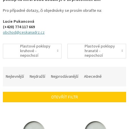
Pro případné dotazy, či objednávky se prosím obraťte na:
Lucie Pukancová
(+420) 774 117 669
obchod@ceskanadrz.cz
Plastové poklopy
Plastové poklopy
kruhové -
hranaté -
nepochozí
nepochozí
Ř
a
Nejlevnější
Nejdražší
Nejprodávanější
Abecedně
z
e
n
OTEVŘÍT FILTR
í
p
V
r
ý
o
p
d