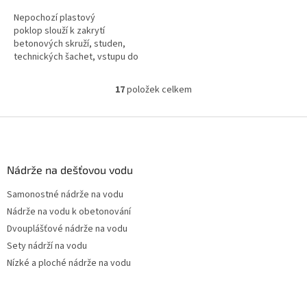
Nepochozí plastový
poklop slouží k zakrytí
betonových skruží, studen,
technických šachet, vstupu do
sklepa, nádrží, jímek, septiků
apod. Doba dodání je 5-10...
17
položek celkem
O
v
l
Z
á
á
d
p
a
a
Nádrže na dešťovou vodu
c
t
í
Samonostné nádrže na vodu
í
p
Nádrže na vodu k obetonování
r
v
Dvouplášťové nádrže na vodu
k
Sety nádrží na vodu
y
Nízké a ploché nádrže na vodu
v
ý
p
i