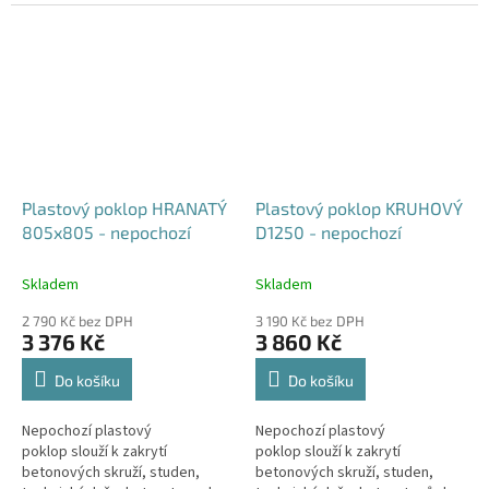
sklepa, nádrží, jímek, septiků
sklepa, nádrží, jímek, septiků
apod. Doba dodání je 5-10...
apod. Doba dodání je 5-10...
Plastový poklop HRANATÝ
Plastový poklop KRUHOVÝ
805x805 - nepochozí
D1250 - nepochozí
Skladem
Skladem
2 790 Kč bez DPH
3 190 Kč bez DPH
3 376 Kč
3 860 Kč
Do košíku
Do košíku
Nepochozí plastový
Nepochozí plastový
poklop slouží k zakrytí
poklop slouží k zakrytí
betonových skruží, studen,
betonových skruží, studen,