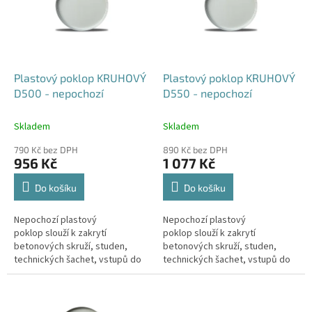
i
u
s
k
p
t
r
ů
o
d
Plastový poklop KRUHOVÝ
Plastový poklop KRUHOVÝ
u
D500 - nepochozí
D550 - nepochozí
k
t
Skladem
Skladem
ů
790 Kč bez DPH
890 Kč bez DPH
956 Kč
1 077 Kč
Do košíku
Do košíku
Nepochozí plastový
Nepochozí plastový
poklop slouží k zakrytí
poklop slouží k zakrytí
betonových skruží, studen,
betonových skruží, studen,
technických šachet, vstupů do
technických šachet, vstupů do
sklepa, nádrží, jímek, septiků
sklepa, nádrží, jímek, septiků
apod. Doba dodání je 5-10...
apod. Doba dodání je 5-10...