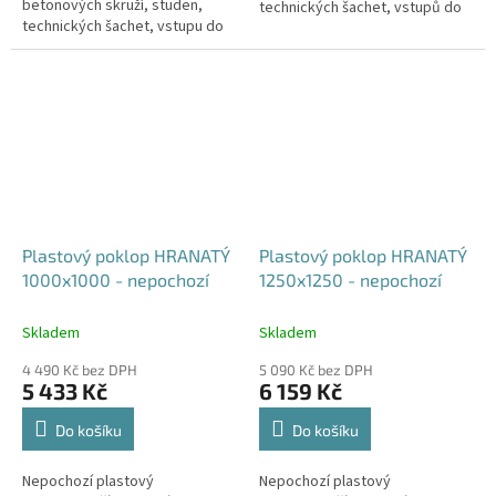
betonových skruží, studen,
technických šachet, vstupů do
technických šachet, vstupu do
sklepa, nádrží, jímek, septiků
sklepa, nádrží, jímek, septiků
apod. Doba dodání je 5-10...
apod. Doba dodání je 5-10...
Plastový poklop HRANATÝ
Plastový poklop HRANATÝ
1000x1000 - nepochozí
1250x1250 - nepochozí
Skladem
Skladem
4 490 Kč bez DPH
5 090 Kč bez DPH
5 433 Kč
6 159 Kč
Do košíku
Do košíku
Nepochozí plastový
Nepochozí plastový