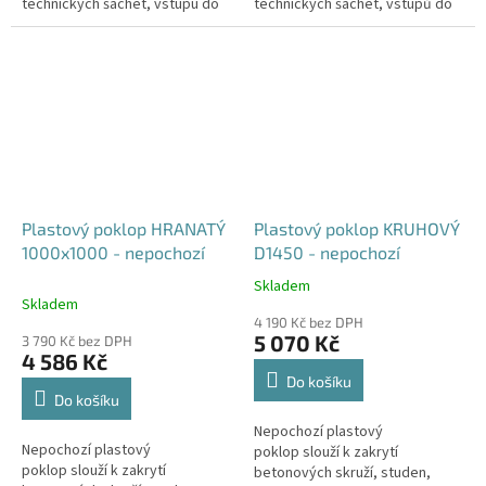
technických šachet, vstupu do
technických šachet, vstupů do
sklepa, nádrží, jímek, septiků
sklepa, nádrží, jímek, septiků
apod. Doba dodání je 5-10...
apod. Doba dodání je 5-10...
Plastový poklop HRANATÝ
Plastový poklop KRUHOVÝ
1000x1000 - nepochozí
D1450 - nepochozí
Skladem
Průměrné
Skladem
hodnocení
4 190 Kč bez DPH
produktu
5 070 Kč
3 790 Kč bez DPH
je
4 586 Kč
4,0
Do košíku
z
Do košíku
5
Nepochozí plastový
hvězdiček.
Nepochozí plastový
poklop slouží k zakrytí
poklop slouží k zakrytí
betonových skruží, studen,