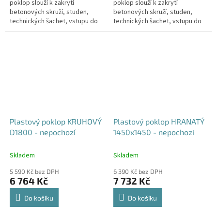
poklop slouží k zakrytí
poklop slouží k zakrytí
betonových skruží, studen,
betonových skruží, studen,
technických šachet, vstupu do
technických šachet, vstupu do
sklepa, nádrží, jímek, septiků
sklepa, nádrží, jímek, septiků
apod. Doba dodání je 5-10...
apod. Doba dodání je 5-10...
Plastový poklop KRUHOVÝ
Plastový poklop HRANATÝ
D1800 - nepochozí
1450x1450 - nepochozí
Skladem
Skladem
5 590 Kč bez DPH
6 390 Kč bez DPH
6 764 Kč
7 732 Kč
Do košíku
Do košíku