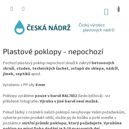
Přejít
na
NÁKUP
obsah
KOŠÍK
Plastové poklopy - nepochozí
Pochozí plastový poklop nepochozí slouží k zakrytí
betonových
skruží, studen, technických šachet, vstupů do sklepa, nádrží,
jímek, septiků
apod.
Vyrobeno z PP síly
8 mm
Poklopy vyrábíme
pouze v barvě RAL7032
(šedo-béžová) - viz
přiložené fotografie
. Výroba v jiné barvě není možná.
Pokud žádný z rozměrů našich poklopů nevyhovuje Vašim požadavkům,
vyberte prosím produkt větší, vložte jej do košíku a poté uveďte v
poznámce
vnitřní průměr poklopu, který požadujete. Vyrobíme
poklop na míru! Doba dodání je 5-10 pracovních dní.