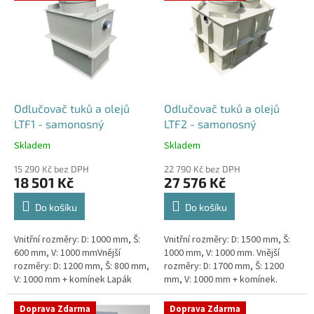
ý
o
p
d
i
u
s
k
p
t
r
ů
o
d
Odlučovač tuků a olejů
Odlučovač tuků a olejů
u
LTF1 - samonosný
LTF2 - samonosný
k
Skladem
Skladem
Průměrné
Průměrné
t
hodnocení
hodnocení
ů
15 290 Kč bez DPH
22 790 Kč bez DPH
produktu
produktu
18 501 Kč
27 576 Kč
je
je
4,5
5,0
Do košíku
Do košíku
z
z
5
5
Vnitřní rozměry: D: 1000 mm, Š:
Vnitřní rozměry: D: 1500 mm, Š:
hvězdiček.
hvězdiček.
600 mm, V: 1000 mmVnější
1000 mm, V: 1000 mm. Vnější
rozměry: D: 1200 mm, Š: 800 mm,
rozměry: D: 1700 mm, Š: 1200
V: 1000 mm + komínek Lapák
mm, V: 1000 mm + komínek.
tuků do 1l/s nebo 100 jídel
Lapák tuků do 2l/s nebo 250
denně Průměr a umístění...
jídel denně Průměr a umístění...
Doprava Zdarma
Doprava Zdarma