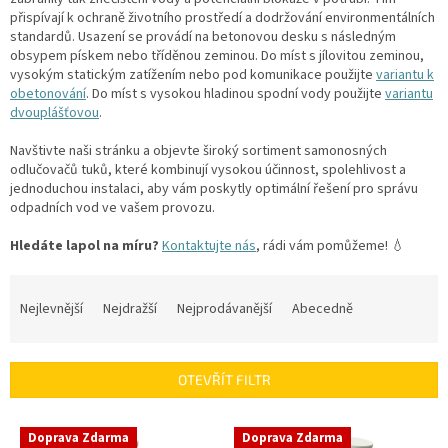
přispívají k ochraně životního prostředí a dodržování environmentálních
standardů.
Usazení se provádí na betonovou desku s následným
obsypem pískem nebo tříděnou zeminou. Do míst s jílovitou zeminou,
vysokým statickým zatížením nebo pod komunikace použijte
variantu k
obetonování
. Do míst s vysokou hladinou spodní vody použijte
variantu
dvouplášťovou
.
Navštivte naši stránku a objevte široký sortiment samonosných
odlučovačů tuků, které kombinují vysokou účinnost, spolehlivost a
jednoduchou instalaci, aby vám poskytly optimální řešení pro správu
odpadních vod ve vašem provozu.
Hledáte lapol na míru?
Kontaktujte nás
, rádi vám pomůžeme! 💧
Ř
a
Nejlevnější
Nejdražší
Nejprodávanější
Abecedně
z
e
n
OTEVŘÍT FILTR
í
p
V
r
Doprava Zdarma
Doprava Zdarma