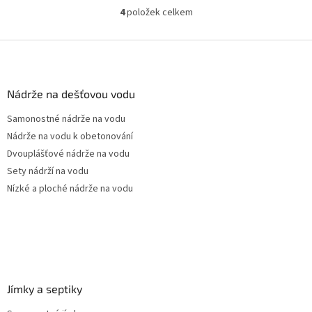
jídel denně Průměr a umístění...
jídel denně Průměr a...
4
položek celkem
O
v
l
Z
á
á
d
p
a
a
Nádrže na dešťovou vodu
c
t
í
Samonostné nádrže na vodu
í
p
Nádrže na vodu k obetonování
r
v
Dvouplášťové nádrže na vodu
k
Sety nádrží na vodu
y
Nízké a ploché nádrže na vodu
v
ý
p
i
s
u
Jímky a septiky