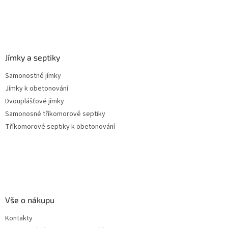
p
i
s
u
Jímky a septiky
Samonostné jímky
Jímky k obetonování
Dvouplášťové jímky
Samonosné tříkomorové septiky
Tříkomorové septiky k obetonování
Vše o nákupu
Kontakty