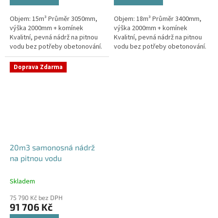
Objem: 15m³ Průměr 3050mm,
Objem: 18m³ Průměr 3400mm,
výška 2000mm + komínek
výška 2000mm + komínek
Kvalitní, pevná nádrž na pitnou
Kvalitní, pevná nádrž na pitnou
vodu bez potřeby obetonování.
vodu bez potřeby obetonování.
Průměr a umístění všech
Průměr a umístění všech
prostupů pro potrubí a hadice...
prostupů pro potrubí a hadice...
Doprava Zdarma
20m3 samonosná nádrž
na pitnou vodu
Skladem
75 790 Kč bez DPH
91 706 Kč