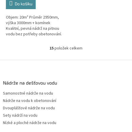
Do košíku
Objem: 20m³ Průměr 2950mm,
výška 3000mm + komínek
Kvalitní, pevná nádrž na pitnou
vodu bez potřeby obetonování.
Průměr a umístění všech
prostupů pro potrubí a hadice...
15
položek celkem
O
v
l
Z
á
á
d
p
a
a
Nádrže na dešťovou vodu
c
t
í
Samonostné nádrže na vodu
í
p
Nádrže na vodu k obetonování
r
v
Dvouplášťové nádrže na vodu
k
Sety nádrží na vodu
y
Nízké a ploché nádrže na vodu
v
ý