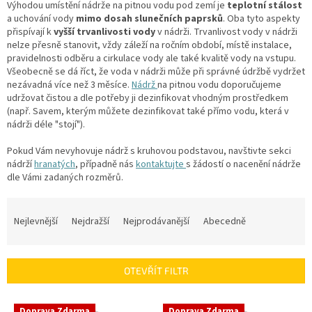
Výhodou umístění nádrže na pitnou vodu pod zemí je
teplotní stálost
a uchování vody
mimo dosah slunečních paprsků
. Oba tyto aspekty
přispívají k
vyšší trvanlivosti vody
v nádrži. Trvanlivost vody v nádrži
nelze přesně stanovit, vždy záleží na ročním období, místě instalace,
pravidelnosti odběru a cirkulace vody ale také kvalitě vody na vstupu.
Všeobecně se dá říct, že voda v nádrži může při správné údržbě vydržet
nezávadná více než 3 měsíce.
Nádrž
na pitnou vodu doporučujeme
udržovat čistou a dle potřeby ji dezinfikovat vhodným prostředkem
(např. Savem, kterým můžete dezinfikovat také přímo vodu, která v
nádrži déle "stojí").
Pokud Vám nevyhovuje nádrž s kruhovou podstavou, navštivte sekci
nádrží
hranatých
, případně nás
kontaktujte
s žádostí o nacenění nádrže
dle Vámi zadaných rozměrů.
Ř
a
Nejlevnější
Nejdražší
Nejprodávanější
Abecedně
z
e
n
OTEVŘÍT FILTR
í
p
V
r
Doprava Zdarma
Doprava Zdarma