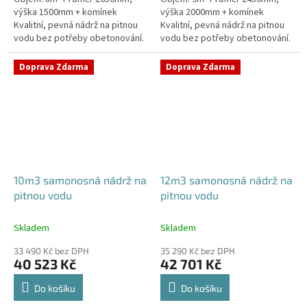
výška 1500mm + komínek
výška 2000mm + komínek
Kvalitní, pevná nádrž na pitnou
Kvalitní, pevná nádrž na pitnou
vodu bez potřeby obetonování.
vodu bez potřeby obetonování.
Průměr a umístění všech
Průměr a umístění všech
prostupů pro potrubí a hadice
prostupů pro potrubí a hadice
Doprava Zdarma
Doprava Zdarma
specifikujte...
specifikujte...
10m3 samonosná nádrž na
12m3 samonosná nádrž na
pitnou vodu
pitnou vodu
Skladem
Skladem
33 490 Kč bez DPH
35 290 Kč bez DPH
40 523 Kč
42 701 Kč
Do košíku
Do košíku