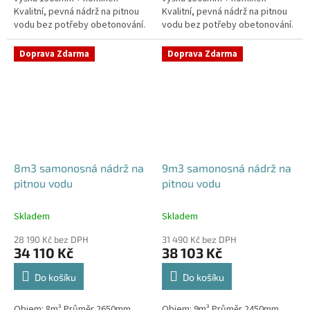
Kvalitní, pevná nádrž na pitnou
Kvalitní, pevná nádrž na pitnou
vodu bez potřeby obetonování.
vodu bez potřeby obetonování.
Průměr a umístění všech
Průměr a umístění všech
prostupů pro potrubí a hadice
prostupů pro potrubí a hadice
Doprava Zdarma
Doprava Zdarma
specifikujte...
specifikujte...
8m3 samonosná nádrž na
9m3 samonosná nádrž na
pitnou vodu
pitnou vodu
Skladem
Skladem
28 190 Kč bez DPH
31 490 Kč bez DPH
34 110 Kč
38 103 Kč
Do košíku
Do košíku
Objem: 8m³ Průměr 2650mm,
Objem: 9m³ Průměr 2450mm,