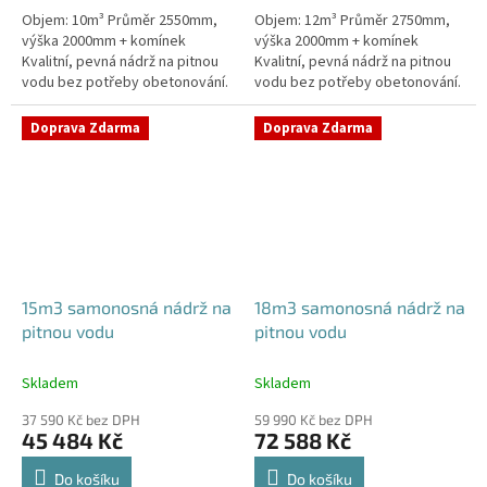
Objem: 10m³ Průměr 2550mm,
Objem: 12m³ Průměr 2750mm,
výška 2000mm + komínek
výška 2000mm + komínek
Kvalitní, pevná nádrž na pitnou
Kvalitní, pevná nádrž na pitnou
vodu bez potřeby obetonování.
vodu bez potřeby obetonování.
Průměr a umístění všech
Průměr a umístění všech
prostupů pro potrubí a hadice...
prostupů pro potrubí a hadice...
Doprava Zdarma
Doprava Zdarma
15m3 samonosná nádrž na
18m3 samonosná nádrž na
pitnou vodu
pitnou vodu
Skladem
Skladem
37 590 Kč bez DPH
59 990 Kč bez DPH
45 484 Kč
72 588 Kč
Do košíku
Do košíku