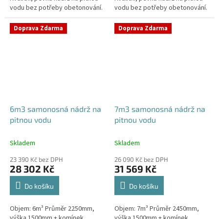
vodu bez potřeby obetonování.
vodu bez potřeby obetonování.
Průměr a umístění všech
Průměr a umístění všech
prostupů pro potrubí a hadice
prostupů pro potrubí a hadice
Doprava Zdarma
Doprava Zdarma
specifikujte...
specifikujte...
6m3 samonosná nádrž na
7m3 samonosná nádrž na
pitnou vodu
pitnou vodu
Skladem
Skladem
23 390 Kč bez DPH
26 090 Kč bez DPH
28 302 Kč
31 569 Kč
Do košíku
Do košíku
Objem: 6m³ Průměr 2250mm,
Objem: 7m³ Průměr 2450mm,
výška 1500mm + komínek
výška 1500mm + komínek