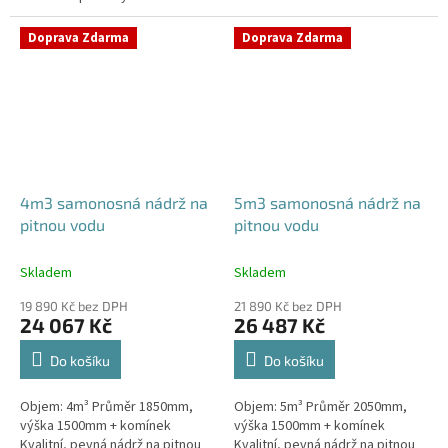
Průměr a umístění všech
prostupů pro potrubí a hadice
prostupů pro potrubí a hadice
specifikujte...
Doprava Zdarma
Doprava Zdarma
specifikujte...
4m3 samonosná nádrž na
5m3 samonosná nádrž na
pitnou vodu
pitnou vodu
Skladem
Skladem
19 890 Kč bez DPH
21 890 Kč bez DPH
24 067 Kč
26 487 Kč
Do košíku
Do košíku
Objem: 4m³ Průměr 1850mm,
Objem: 5m³ Průměr 2050mm,
výška 1500mm + komínek
výška 1500mm + komínek
Kvalitní, pevná nádrž na pitnou
Kvalitní, pevná nádrž na pitnou