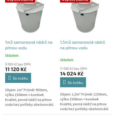
ý
o
p
d
i
u
s
k
p
t
r
ů
o
d
1m3 samonosná nádrž na
1,5m3 samonosná nádrž
u
pitnou vodu
na pitnou vodu
k
Skladem
Průměrné
t
Skladem
hodnocení
ů
9 190 Kč bez DPH
produktu
11 120 Kč
11 590 Kč bez DPH
je
14 024 Kč
5,0
Do košíku
z
Do košíku
5
Objem: 1m³ Průměr 950mm,
hvězdiček.
Objem: 1,5m³ Průměr 1150mm,
výška 1500mm + komínek
výška 1500mm + komínek
Kvalitní, pevná nádrž na pitnou
Kvalitní, pevná nádrž na pitnou
vodu bez potřeby obetonování.
vodu bez potřeby obetonování.
Průměr a umístění všech
Průměr a umístění všech
prostupů pro potrubí a hadice