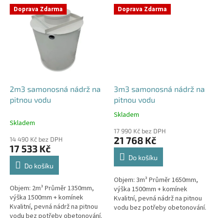
prostupů pro potrubí a hadice...
specifikujte...
Doprava Zdarma
Doprava Zdarma
2m3 samonosná nádrž na
3m3 samonosná nádrž na
pitnou vodu
pitnou vodu
Skladem
Průměrné
Skladem
hodnocení
17 990 Kč bez DPH
produktu
21 768 Kč
14 490 Kč bez DPH
je
17 533 Kč
5,0
Do košíku
z
Do košíku
5
Objem: 3m³ Průměr 1650mm,
hvězdiček.
Objem: 2m³ Průměr 1350mm,
výška 1500mm + komínek
výška 1500mm + komínek
Kvalitní, pevná nádrž na pitnou
Kvalitní, pevná nádrž na pitnou
vodu bez potřeby obetonování.
vodu bez potřeby obetonování.
Průměr a umístění všech