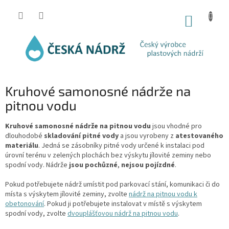
Přejít
na
NÁKUP
obsah
KOŠÍK
Kruhové samonosné nádrže na
pitnou vodu
Kruhové samonosné nádrže na pitnou vodu
jsou vhodné pro
dlouhodobé
skladování pitné vody
a jsou vyrobeny z
atestovaného
materiálu
. Jedná se zásobníky pitné vody určené k instalaci pod
úrovní terénu v zelených plochách bez výskytu jílovité zeminy nebo
spodní vody. Nádrže
jsou
pochůzné
,
nejsou pojízdné
.
Pokud potřebujete nádrž umístit pod parkovací stání, komunikaci či do
místa s výskytem jílovité zeminy, zvolte
nádrž na pitnou vodu k
obetonování
. Pokud ji potřebujete instalovat v místě s výskytem
spodní vody, zvolte
dvouplášťovou nádrž na pitnou vodu
.