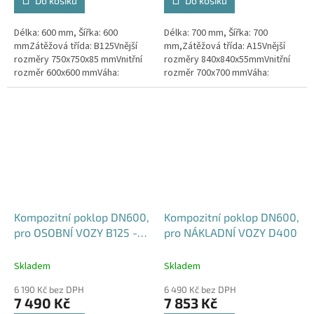
Do košíku
Do košíku
Délka: 600 mm, Šířka: 600
Délka: 700 mm, Šířka: 700
mmZátěžová třída: B125Vnější
mm,Zátěžová třída: A15Vnější
rozměry 750x750x85 mmVnitřní
rozměry 840x840x55mmVnitřní
rozměr 600x600 mmVáha:
rozměr 700x700 mmVáha:
39kgPovrchová úprava:
30kgPovrchová úprava:
protiskluzBarva: černá
protiskluzBarva: černá
Kompozitní poklop DN600,
Kompozitní poklop DN600,
pro OSOBNÍ VOZY B125 -
pro NÁKLADNÍ VOZY D400
vodotěsný, pachotěsný
Skladem
Skladem
6 190 Kč bez DPH
6 490 Kč bez DPH
7 490 Kč
7 853 Kč