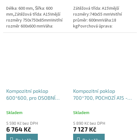
5
5
Délka: 600 mm, Šířka: 600
Zátěžová třída: A15Vnější
hvězdiček.
hvězdiček.
mm,Zátěžová třída: A15Vnější
rozměry:740x55 mmVnitřní
rozměry 750x750x85mmVnitřní
průměr: 600mmVáha:18
rozměr 600x600 mmVáha:
kgPovrchová úprava:
31kgPovrchová úprava:
protiskluzBarva: černáTěsnění:
protiskluzBarva: černá
ano
Kompozitní poklop
Kompozitní poklop
600*600, pro OSOBNÍ
700*700, POCHOZÍ A15 -
VOZY B125 - vodotěsný,
vodotěsný, pachotěsný
pachotěsný
Skladem
Skladem
5 590 Kč bez DPH
5 890 Kč bez DPH
6 764 Kč
7 127 Kč