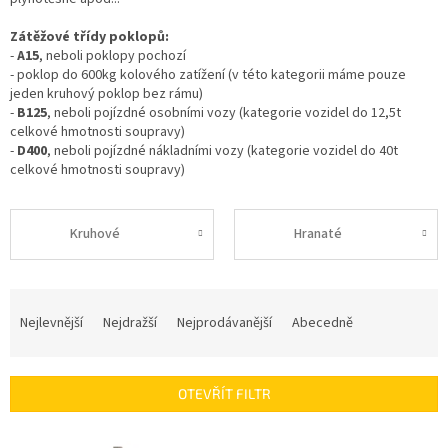
Zátěžové třídy poklopů:
-
A15
, neboli poklopy pochozí
- poklop do 600kg kolového zatížení (v této kategorii máme pouze
jeden kruhový poklop bez rámu)
-
B125
, neboli pojízdné osobními vozy (kategorie vozidel do 12,5t
celkové hmotnosti soupravy)
-
D400
, neboli pojízdné nákladními vozy (kategorie vozidel do 40t
celkové hmotnosti soupravy)
Kruhové
Hranaté
Ř
a
Nejlevnější
Nejdražší
Nejprodávanější
Abecedně
z
e
n
OTEVŘÍT FILTR
í
p
V