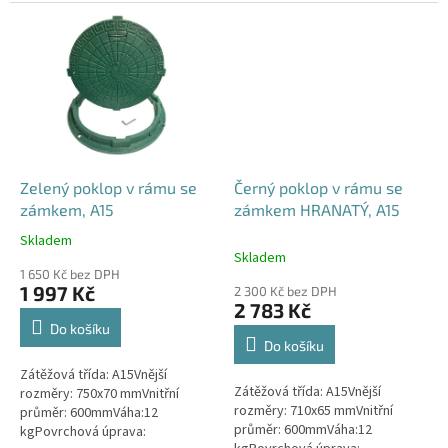
šachty nebo septiku. Místo k
šedáMateriál: PEPoklop je
prstenci z betonu se rám...
vybaven 2 šrouby pro...
Zelený poklop v rámu se
Černý poklop v rámu se
zámkem, A15
zámkem HRANATÝ, A15
Skladem
Průměrné
Skladem
hodnocení
1 650 Kč bez DPH
produktu
1 997 Kč
2 300 Kč bez DPH
je
2 783 Kč
4,6
Do košíku
z
Do košíku
5
Zátěžová třída: A15Vnější
hvězdiček.
Zátěžová třída: A15Vnější
rozměry: 750x70 mmVnitřní
rozměry: 710x65 mmVnitřní
průměr: 600mmVáha:12
průměr: 600mmVáha:12
kgPovrchová úprava: