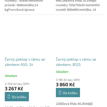
rozměry: 780x40 mmVnitřní
mmZátěžová třída: A15Vnější
průměr: 600mmVáha:14
rozměry 750x750x35 mmVnitřní
kgPovrchová úprava:
rozměr 600x600 mmVáha: 14
protiskluzBarva: černáPoklop je
kgPovrchová úprava:
vybaven 2 nerezovými šrouby.
protiskluzBarva: černá
Černý poklop v rámu se
Černý poklop v rámu se
zámkem A50, 5t
zámkem, B125
Skladem
Průměrné
Skladem
hodnocení
3 190 Kč bez DPH
produktu
3 860 Kč
2 700 Kč bez DPH
je
3 267 Kč
4,5
Do košíku
z
Do košíku
5
Zátěžová třída: B125Vnější
hvězdiček.