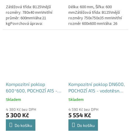
Zátěžová třída: B125Vnější
Délka: 600 mm, Šířka: 600
rozměry: 780x40 mmVnitřní
mmZátěžová třída: B125Vnější
průměr: 600mmVáha:21
rozměry 750x750x35 mmVnitřní
kgPovrchová úprava:
rozměr 600x600 mmVáha: 26
protiskluzBarva: černáPoklop je
kgPovrchová úprava:
vybaven 2 nerezovými šrouby.
protiskluzBarva: černá
Kompozitní poklop
Kompozitní poklop DN600,
600*600, POCHOZÍ A15 -
POCHOZÍ A15 - vodotěsný,
vodotěsný, pachotěsný
pachotěsný
Skladem
Skladem
Průměrné
Průměrné
hodnocení
hodnocení
4 380 Kč bez DPH
4 590 Kč bez DPH
produktu
produktu
5 300 Kč
5 554 Kč
je
je
4,6
5,0
Do košíku
Do košíku
z
z