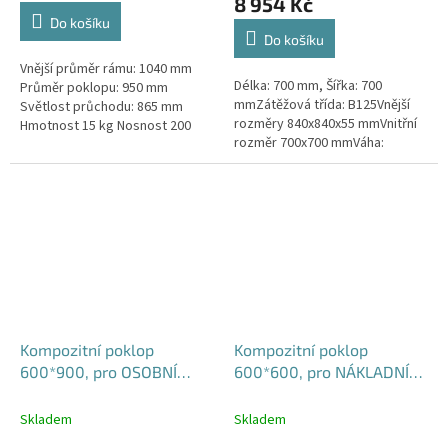
8 954 Kč
5,0
Do košíku
z
Do košíku
5
Vnější průměr rámu: 1040 mm
hvězdiček.
Délka: 700 mm, Šířka: 700
Průměr poklopu: 950 mm
mmZátěžová třída: B125Vnější
Světlost průchodu: 865 mm
rozměry 840x840x55 mmVnitřní
Hmotnost 15 kg Nosnost 200
rozměr 700x700 mmVáha:
kgUzamykání na 6 nerezových
42kgPovrchová úprava:
šroubů
protiskluzBarva: černá
Kompozitní poklop
Kompozitní poklop
600*900, pro OSOBNÍ
600*600, pro NÁKLADNÍ
VOZY B125 - vodotěsný,
VOZY D400 - vodotěsný,
pachotěsný
pachotěsný
Skladem
Skladem