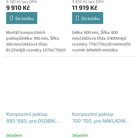
8 190 Kč bez DPH
9 850 Kč bez DPH
9 910 Kč
11 919 Kč
Do košíku
Do košíku
Montáž kompozitních
Délka: 600 mm, Šířka: 600
poklopůDélka: 900 mm, Šířka:
mmZátěžová třída: D400Vnější
600 mmZátěžová třída:
rozměry 770x770x100 mmVnitřní
B125Vnější rozměry 1070x770x50
rozměr 600x600 mmVáha:
mmVnitřní rozměr 900x600
65kgPovrchová úprava:
mmVáha: 44kgPovrchová
protiskluzBarva: černá, těsnění
úprava:...
uloženo v rámu
Kompozitní poklop
Kompozitní poklop
880*880, pro OSOBNÍ
700*700, pro NÁKLADNÍ
VOZY B125
VOZY D400 - vodotěsný,
pachotěsný
Skladem
Skladem