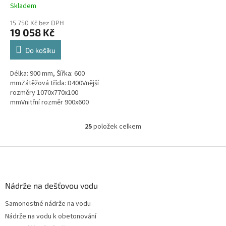
pachotěsný
Skladem
15 750 Kč bez DPH
19 058 Kč
Do košíku
Délka: 900 mm, Šířka: 600
mmZátěžová třída: D400Vnější
rozměry 1070x770x100
mmVnitřní rozměr 900x600
mmVáha: 92kgPovrchová
úprava: protiskluzBarva: černá,
25
položek celkem
O
těsnění uloženo v rámu
v
l
Z
á
á
d
p
a
a
Nádrže na dešťovou vodu
c
t
í
Samonostné nádrže na vodu
í
p
Nádrže na vodu k obetonování
r