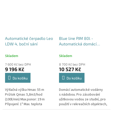
Automatické čerpadlo Leo
Blue line PJM 80l -
LDW 4, boční sání
Automatická domácí
vodárna pro rodinné domy
Skladem
Skladem
7 600 Kč bez DPH
8 700 Kč bez DPH
9 196 Kč
10 527 Kč
Do košíku
Do košíku
Výtlačná výška Hmax: 55 m
Domácí automatické vodárny
Průtok Qmax: 5,8m3/hod
s nádobou. Pro zásobování
(100l/min) Max.ponor: 19 m
užitkovou vodou ze studní, pro
Připojení: 1" Max. teplota
použití v rekreačních objektech,
kapaliny: 35°C Délka kabelu: 22
na zahradách a pro zavlažování.