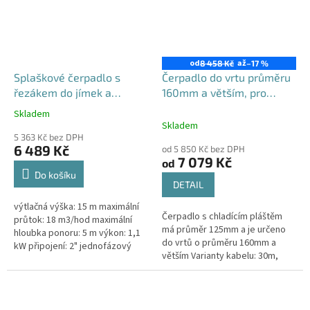
od
až
8 458 Kč
–17 %
Splaškové čerpadlo s
Čerpadlo do vrtu průměru
řezákem do jímek a
160mm a větším, pro
septiků - Blue Line PQD 7-
zahradní použití, 4STM s
Skladem
Průměrné
12-1.1QGF, 230V,
chladícím pláštěm
Skladem
hodnocení
5 363 Kč bez DPH
produktu
6 489 Kč
od 5 850 Kč bez DPH
je
7 079 Kč
od
5,0
Do košíku
z
DETAIL
5
výtlačná výška: 15 m maximální
hvězdiček.
Čerpadlo s chladícím pláštěm
průtok: 18 m3/hod maximální
má průměr 125mm a je určeno
hloubka ponoru: 5 m výkon: 1,1
do vrtů o průměru 160mm a
kW připojení: 2" jednofázový
větším Varianty kabelu: 30m,
motor 50 Hz kabel 10 m
40m, 50m - jiné nejsou možné
hmotnost 24 kg
Maximální výtlak: 74 / 95 / 128 m
-...