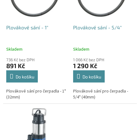
k
p
t
r
ů
o
d
Plovákové sání - 1"
Plovákové sání - 5/4"
u
k
t
Skladem
Skladem
ů
736 Kč bez DPH
1 066 Kč bez DPH
891 Kč
1 290 Kč
Do košíku
Do košíku
Plovákové sání pro čerpadla - 1"
Plovákové sání pro čerpadla -
(32mm)
5/4" (40mm)