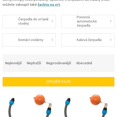
můžete zakoupit také
šachtu na vrt
.
Ponorná
Čerpadla do vrtané
automatická
studny
čerpadla
Domácí vodárny
Kalová čerpadla
Ř
a
Nejlevnější
Nejdražší
Nejprodávanější
Abecedně
z
e
n
OTEVŘÍT FILTR
í
p
V
r
ý
o
p
d
i
u
s