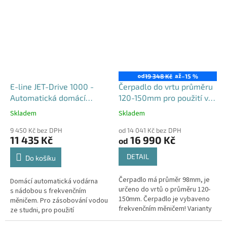
m
Maximální...
od
až
19 348 Kč
–15 %
E-line JET-Drive 1000 -
Čerpadlo do vrtu průměru
Automatická domácí
120-150mm pro použití v
vodárna s frekvenčním
domácnosti i na zahradě,
Skladem
Skladem
Průměrné
Průměrné
měničem pro rodinné
set 4STE s FREKVENČNÍM
hodnocení
hodnocení
domy
9 450 Kč bez DPH
MĚNIČEM
od 14 041 Kč bez DPH
produktu
produktu
11 435 Kč
16 990 Kč
od
je
je
5,0
4,7
DETAIL
Do košíku
z
z
5
5
Čerpadlo má průměr 98mm, je
Domácí automatická vodárna
hvězdiček.
hvězdiček.
určeno do vrtů o průměru 120-
s nádobou s frekvenčním
150mm. Čerpadlo je vybaveno
měničem. Pro zásobování vodou
frekvenčním měničem! Varianty
ze studni, pro použití
kabelu: 30m, 40m, 50m
v rekreačních objektech, na