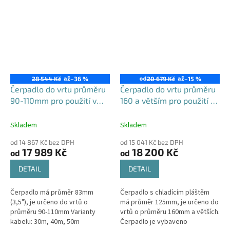
Maximální výtlak: 95 / 128 / 169 m
zahradách a pro zavlažování....
-...
až
od
až
28 544 Kč
–36 %
20 679 Kč
–15 %
Čerpadlo do vrtu průměru
Čerpadlo do vrtu průměru
90-110mm pro použití v
160 a větším pro použití v
domácnosti i na zahradě,
domácnosti i na zahradě,
set QJDE
set 4STE s FREKVENČNÍM
Skladem
Skladem
MĚNIČEM a chladícím
od 14 867 Kč bez DPH
od 15 041 Kč bez DPH
plášťěm
17 989 Kč
18 200 Kč
od
od
DETAIL
DETAIL
Čerpadlo má průměr 83mm
Čerpadlo s chladícím pláštěm
(3,5"), je určeno do vrtů o
má průměr 125mm, je určeno do
průměru 90-110mm Varianty
vrtů o průměru 160mm a větších.
kabelu: 30m, 40m, 50m
Čerpadlo je vybaveno