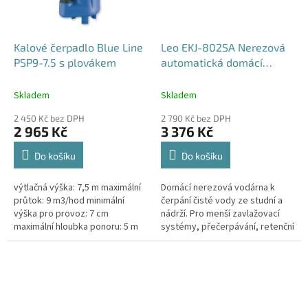
Kalové čerpadlo Blue Line
Leo EKJ-802SA Nerezová
PSP9-7.5 s plovákem
automatická domácí
vodárna pro chaty a menší
zahrady,
Skladem
Skladem
2 450 Kč bez DPH
2 790 Kč bez DPH
2 965 Kč
3 376 Kč
Do košíku
Do košíku
výtlačná výška: 7,5 m maximální
Domácí nerezová vodárna k
průtok: 9 m3/hod minimální
čerpání čisté vody ze studní a
výška pro provoz: 7 cm
nádrží. Pro menší zavlažovací
maximální hloubka ponoru: 5 m
systémy, přečerpávání, retenční
pH: 4 - 10 maximální hustota
nádrže. Jsme výhradní
kapaliny: 1200 kg/m3...
distributor čerpadel LEO pro
Českou...