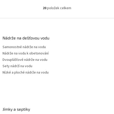
Maximální výtlak: 78 / 93 / 112 m -
frekvenčním měničem! Varianty
dle délky kabeluMaximální
kabelu: 30m, 40m, 50m
20
položek celkem
O
průtok: 93...
Maximální...
v
l
Z
á
á
d
p
a
a
Nádrže na dešťovou vodu
c
t
í
Samonostné nádrže na vodu
í
p
Nádrže na vodu k obetonování
r
v
Dvouplášťové nádrže na vodu
k
Sety nádrží na vodu
y
Nízké a ploché nádrže na vodu
v
ý
p
i
s
u
Jímky a septiky