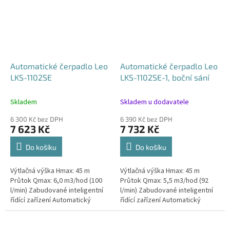
Automatické čerpadlo Leo
Automatické čerpadlo Leo
LKS-1102SE
LKS-1102SE-1, boční sání
Skladem
Skladem u dodavatele
6 300 Kč bez DPH
6 390 Kč bez DPH
7 623 Kč
7 732 Kč
Do košíku
Do košíku
Výtlačná výška Hmax: 45 m
Výtlačná výška Hmax: 45 m
Průtok Qmax: 6,0 m3/hod (100
Průtok Qmax: 5,5 m3/hod (92
l/min) Zabudované inteligentní
l/min) Zabudované inteligentní
řídící zařízení Automatický
řídící zařízení Automatický
provoz Tělo čerpadla vyrobeno
provoz Tělo čerpadla vyrobeno
z nerezové oceli AISI 304...
z nerezové oceli AISI 304...