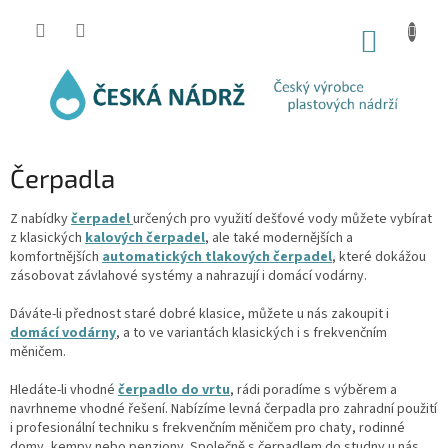
Přejít
na
NÁKUP
obsah
KOŠÍK
Čerpadla
Z nabídky
čerpadel
určených pro využití dešťové vody můžete vybírat
z klasických
kalových čerpadel
, ale také modernějších a
komfortnějších
automatických tlakových čerpadel
, které dokážou
zásobovat závlahové systémy a nahrazují i domácí vodárny.
Dáváte-li přednost staré dobré klasice, můžete u nás zakoupit i
domácí vodárny
, a to ve variantách klasických i s frekvenčním
měničem.
Hledáte-li vhodné
čerpadlo do vrtu
, rádi poradíme s výběrem a
navrhneme vhodné řešení. Nabízíme levná čerpadla pro zahradní použití
i profesionální techniku s frekvenčním měničem pro chaty, rodinné
domy, kempy nebo penziony. Společně s čerpadlem do studny u nás