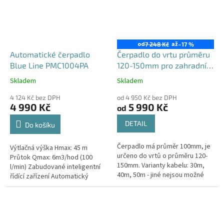
od
až
7 248 Kč
–17 %
Automatické čerpadlo
Čerpadlo do vrtu průměru
Blue Line PMC1004PA
120-150mm pro zahradní
použití, 4STM
Skladem
Skladem
Průměrné
Průměrné
hodnocení
hodnocení
4 124 Kč bez DPH
od 4 950 Kč bez DPH
produktu
produktu
4 990 Kč
5 990 Kč
od
je
je
5,0
5,0
DETAIL
Do košíku
z
z
5
5
Čerpadlo má průměr 100mm, je
Výtlačná výška Hmax: 45 m
hvězdiček.
hvězdiček.
určeno do vrtů o průměru 120-
Průtok Qmax: 6m3/hod (100
150mm. Varianty kabelu: 30m,
l/min) Zabudované inteligentní
40m, 50m - jiné nejsou možné
řídící zařízení Automatický
Maximální výtlak: 74 / 95 / 128 m -
provoz nahrazující domácí
dle délky...
vodárnu Tělo čerpadla
vyrobeno...