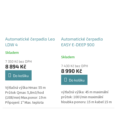
Automatické čerpadlo Leo
Automatické čerpadlo
LDW 4
EASY E-DEEP 900
Skladem
Průměrné
Skladem
hodnocení
7 350 Kč bez DPH
produktu
8 894 Kč
7 430 Kč bez DPH
je
8 990 Kč
4,8
Do košíku
z
Do košíku
5
Výtlačná výška Hmax: 55 m
hvězdiček.
výtlačná výška: 45 m maximální
Průtok Qmax: 5,8m3/hod
průtok: 100 l/min maximální
(100l/min) Max.ponor: 19 m
hloubka ponoru: 15 m kabel 15 m
Připojení: 1" Max. teplota
kapaliny: 35°C Délka kabelu: 22
m