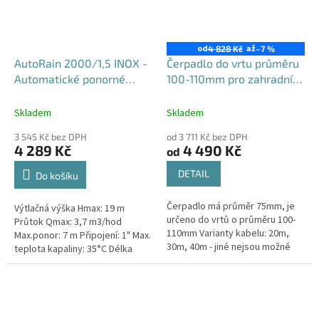
od
až
4 828 Kč
–7 %
AutoRain 2000/1,5 INOX -
Čerpadlo do vrtu průměru
Automatické ponorné
100-110mm pro zahradní
čerpadlo do sudu nebo
použití, 3PVM550-100
nádrže
Skladem
Skladem
3 545 Kč bez DPH
od 3 711 Kč bez DPH
4 289 Kč
4 490 Kč
od
DETAIL
Do košíku
Čerpadlo má průměr 75mm, je
Výtlačná výška Hmax: 19 m
určeno do vrtů o průměru 100-
Průtok Qmax: 3,7 m3/hod
110mm Varianty kabelu: 20m,
Max.ponor: 7 m Připojení: 1" Max.
30m, 40m - jiné nejsou možné
teplota kapaliny: 35°C Délka
Maximální výtlak: 100mMaximální
kabelu: 10 m
průtok: 30l/minNapětí: 230V
Typ...