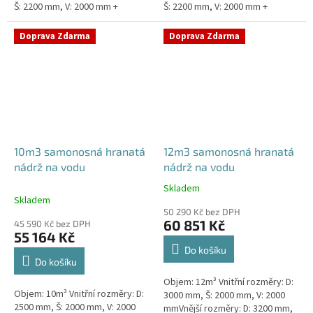
Š: 2200 mm, V: 2000 mm +
Š: 2200 mm, V: 2000 mm +
komínek ZÁKLADNÍ VARIANTA
komínek ZÁKLADNÍ VARIANTA
NÁDRŽE - VNĚJŠÍ VYSTUŽENÍ. NA
NÁDRŽE - VNĚJŠÍ VYSTUŽENÍ. NA
Doprava Zdarma
Doprava Zdarma
PŘÁNÍ...
PŘÁNÍ...
10m3 samonosná hranatá
12m3 samonosná hranatá
nádrž na vodu
nádrž na vodu
Skladem
Průměrné
Skladem
hodnocení
50 290 Kč bez DPH
produktu
60 851 Kč
45 590 Kč bez DPH
je
55 164 Kč
5,0
Do košíku
z
Do košíku
5
Objem: 12m³ Vnitřní rozměry: D:
hvězdiček.
Objem: 10m³ Vnitřní rozměry: D:
3000 mm, Š: 2000 mm, V: 2000
2500 mm, Š: 2000 mm, V: 2000
mmVnější rozměry: D: 3200 mm,