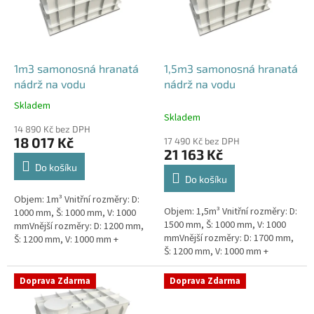
s
k
p
t
r
ů
o
d
1m3 samonosná hranatá
1,5m3 samonosná hranatá
u
nádrž na vodu
nádrž na vodu
k
Skladem
Průměrné
t
Skladem
hodnocení
ů
14 890 Kč bez DPH
produktu
18 017 Kč
17 490 Kč bez DPH
je
21 163 Kč
5,0
Do košíku
z
Do košíku
5
Objem: 1m³ Vnitřní rozměry: D:
hvězdiček.
Objem: 1,5m³ Vnitřní rozměry: D:
1000 mm, Š: 1000 mm, V: 1000
1500 mm, Š: 1000 mm, V: 1000
mmVnější rozměry: D: 1200 mm,
mmVnější rozměry: D: 1700 mm,
Š: 1200 mm, V: 1000 mm +
Š: 1200 mm, V: 1000 mm +
komínek ZÁKLADNÍ VARIANTA
komínek ZÁKLADNÍ VARIANTA
NÁDRŽE - VNĚJŠÍ VYSTUŽENÍ. NA
NÁDRŽE - VNĚJŠÍ VYSTUŽENÍ.
PŘÁNÍ...
Doprava Zdarma
Doprava Zdarma
NA...