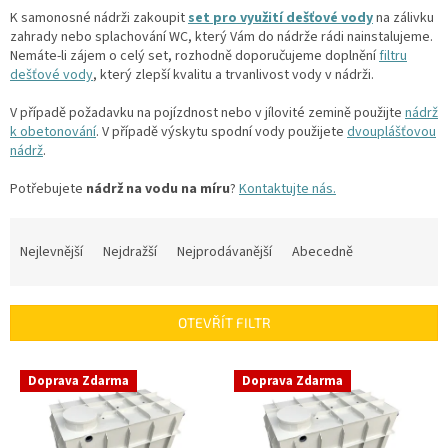
K samonosné nádrži zakoupit
set pro využití dešťové vody
na zálivku
zahrady nebo splachování WC, který Vám do nádrže rádi nainstalujeme.
Nemáte-li zájem o celý set, rozhodně doporučujeme doplnění
filtru
dešťové vody
, který zlepší kvalitu a trvanlivost vody v nádrži.
V případě požadavku na pojízdnost nebo v jílovité zemině použijte
nádrž
k obetonování
. V případě výskytu spodní vody použijete
dvouplášťovou
nádrž
.
Potřebujete
nádrž na vodu na míru
?
Kontaktujte nás.
Ř
a
Nejlevnější
Nejdražší
Nejprodávanější
Abecedně
z
e
n
OTEVŘÍT FILTR
í
p
V
r
Doprava Zdarma
Doprava Zdarma
ý
o
p
d
i
u