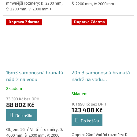
mmVnější rozměry: D: 2700 mm,
Š: 2200 mm, V: 2000 mm +
Š: 2200 mm, V: 2000 mm +
komínek ZÁKLADNÍ VARIANTA
komínek ZÁKLADNÍ VARIANTA
NÁDRŽE - VNĚJŠÍ VYSTUŽENÍ. NA
NÁDRŽE - VNĚJŠÍ VYSTUŽENÍ. NA
PŘÁNÍ...
Doprava Zdarma
Doprava Zdarma
PŘÁNÍ...
16m3 samonosná hranatá
20m3 samonosná hranatá
nádrž na vodu
nádrž na vodu
400x250x200
Skladem
Průměrné
Skladem
hodnocení
73 390 Kč bez DPH
produktu
88 802 Kč
101 990 Kč bez DPH
je
123 408 Kč
5,0
Do košíku
z
Do košíku
5
Objem: 16m³ Vnitřní rozměry: D:
hvězdiček.
Objem: 20m³ Vnitřní rozměry: D:
4000 mm, Š: 2000 mm, V: 2000