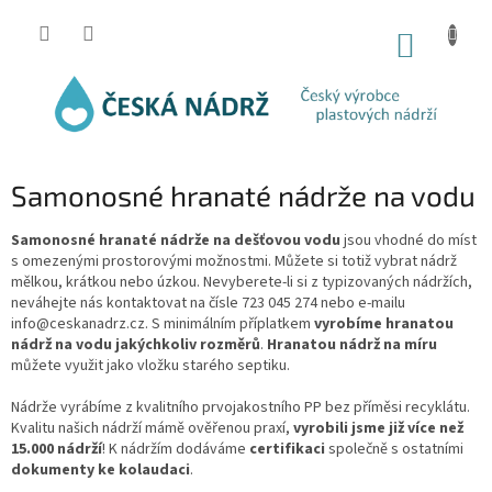
Přejít
na
NÁKUP
obsah
KOŠÍK
Samonosné hranaté nádrže na vodu
Samonosné hranaté nádrže na dešťovou vodu
jsou vhodné do míst
s omezenými prostorovými možnostmi. Můžete si totiž vybrat nádrž
mělkou, krátkou nebo úzkou. Nevyberete-li si z typizovaných nádržích,
neváhejte nás kontaktovat na čísle 723 045 274 nebo e-mailu
info@ceskanadrz.cz. S minimálním příplatkem
vyrobíme hranatou
nádrž na vodu jakýchkoliv rozměrů
.
Hranatou nádrž na míru
můžete využit jako vložku starého septiku.
Nádrže vyrábíme z kvalitního prvojakostního PP bez příměsi recyklátu.
Kvalitu našich nádrží mámě ověřenou praxí,
vyrobili jsme již více než
15.000 nádrží
! K nádržím dodáváme
certifikaci
společně s ostatními
dokumenty ke kolaudaci
.