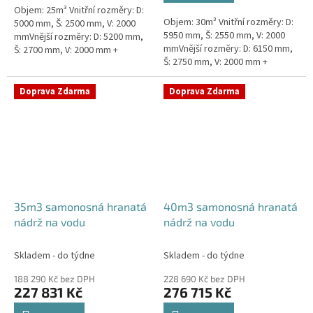
Objem: 25m³ Vnitřní rozměry: D:
hvězdiček.
Objem: 30m³ Vnitřní rozměry: D:
5000 mm, Š: 2500 mm, V: 2000
5950 mm, Š: 2550 mm, V: 2000
mmVnější rozměry: D: 5200 mm,
mmVnější rozměry: D: 6150 mm,
Š: 2700 mm, V: 2000 mm +
Š: 2750 mm, V: 2000 mm +
komínek ZÁKLADNÍ VARIANTA
komínek ZÁKLADNÍ VARIANTA
NÁDRŽE - VNĚJŠÍ VYSTUŽENÍ.
NÁDRŽE - VNĚJŠÍ...
NA...
Doprava Zdarma
Doprava Zdarma
35m3 samonosná hranatá
40m3 samonosná hranatá
nádrž na vodu
nádrž na vodu
Skladem - do týdne
Skladem - do týdne
188 290 Kč bez DPH
228 690 Kč bez DPH
227 831 Kč
276 715 Kč