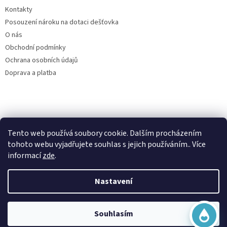
Kontakty
Posouzení nároku na dotaci dešťovka
O nás
Obchodní podmínky
Ochrana osobních údajů
Doprava a platba
Virtuální asistent
Tento web používá soubory cookie. Dalším procházením
Filtry dešťové vody
Online
tohoto webu vyjadřujete souhlas s jejich používáním.. Více
informací
zde
.
Nastavení
Vytvořil Shoptet
Začít konverzaci
Souhlasím
Copyright 2026
Česká nádrž
. Všechna práva vyhrazena.