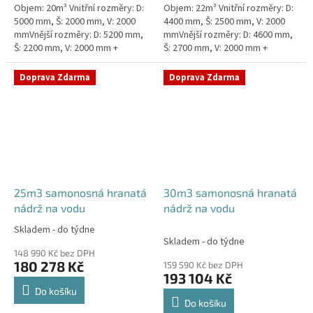
Objem: 20m³ Vnitřní rozměry: D:
Objem: 22m³ Vnitřní rozměry: D:
5000 mm, Š: 2000 mm, V: 2000
4400 mm, Š: 2500 mm, V: 2000
mmVnější rozměry: D: 5200 mm,
mmVnější rozměry: D: 4600 mm,
Š: 2200 mm, V: 2000 mm +
Š: 2700 mm, V: 2000 mm +
komínek ZÁKLADNÍ VARIANTA
komínek Běžná doba dodání 2-3
NÁDRŽE - VNĚJŠÍ VYSTUŽENÍ. NA
týdny od objednávky....
Doprava Zdarma
Doprava Zdarma
PŘÁNÍ...
25m3 samonosná hranatá
30m3 samonosná hranatá
nádrž na vodu
nádrž na vodu
Skladem - do týdne
Průměrné
Skladem - do týdne
hodnocení
148 990 Kč bez DPH
produktu
180 278 Kč
159 590 Kč bez DPH
je
193 104 Kč
5,0
Do košíku
z
Do košíku
5