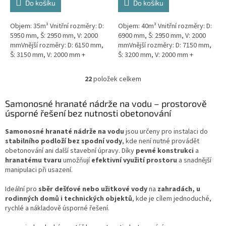
Do košíku
Do košíku
Objem: 35m³ Vnitřní rozměry: D:
Objem: 40m³ Vnitřní rozměry: D:
5950 mm, Š: 2950 mm, V: 2000
6900 mm, Š: 2950 mm, V: 2000
mmVnější rozměry: D: 6150 mm,
mmVnější rozměry: D: 7150 mm,
Š: 3150 mm, V: 2000 mm +
Š: 3200 mm, V: 2000 mm +
komínek ZÁKLADNÍ VARIANTA
komínek ZÁKLADNÍ VARIANTA
NÁDRŽE - VNĚJŠÍ...
NÁDRŽE - VNĚJŠÍ...
22
položek celkem
O
v
l
Samonosné hranaté nádrže na vodu – prostorově
á
úsporné řešení bez nutnosti obetonování
d
a
Samonosné hranaté nádrže na vodu
jsou určeny pro instalaci do
c
stabilního podloží bez spodní vody
, kde není nutné provádět
í
obetonování ani další stavební úpravy. Díky
pevné konstrukci
a
p
hranatému tvaru
umožňují
efektivní využití prostoru
a snadnější
r
manipulaci při usazení.
v
k
Ideální pro
sběr dešťové nebo užitkové vody
na
zahradách, u
y
rodinných domů i technických objektů
, kde je cílem jednoduché,
v
rychlé a nákladově úsporné řešení.
ý