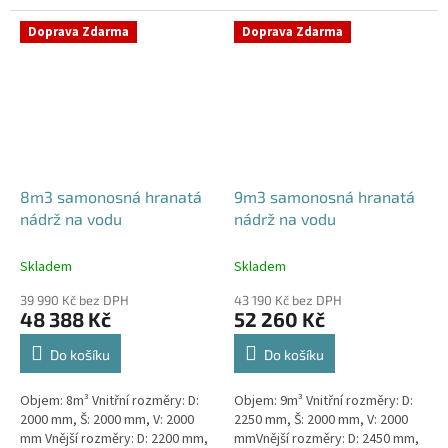
komínek ZÁKLADNÍ VARIANTA
komínek ZÁKLADNÍ VARIANTA
NÁDRŽE - VNĚJŠÍ VYSTUŽENÍ. NA
NÁDRŽE - VNĚJŠÍ VYSTUŽENÍ. NA
Doprava Zdarma
Doprava Zdarma
PŘÁNÍ...
PŘÁNÍ...
8m3 samonosná hranatá
9m3 samonosná hranatá
nádrž na vodu
nádrž na vodu
Skladem
Skladem
39 990 Kč bez DPH
43 190 Kč bez DPH
48 388 Kč
52 260 Kč
Do košíku
Do košíku
Objem: 8m³ Vnitřní rozměry: D:
Objem: 9m³ Vnitřní rozměry: D:
2000 mm, Š: 2000 mm, V: 2000
2250 mm, Š: 2000 mm, V: 2000
mm Vnější rozměry: D: 2200 mm,
mmVnější rozměry: D: 2450 mm,