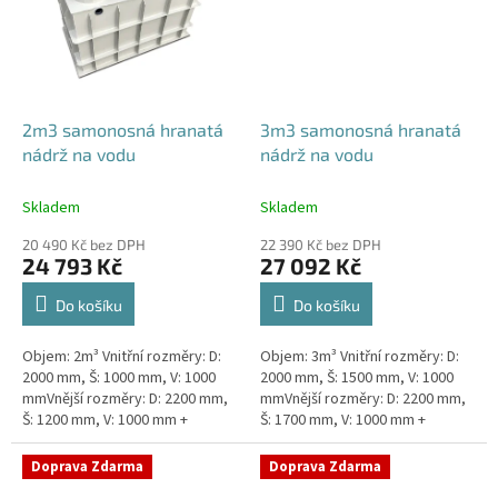
2m3 samonosná hranatá
3m3 samonosná hranatá
nádrž na vodu
nádrž na vodu
Skladem
Skladem
20 490 Kč bez DPH
22 390 Kč bez DPH
24 793 Kč
27 092 Kč
Do košíku
Do košíku
Objem: 2m³ Vnitřní rozměry: D:
Objem: 3m³ Vnitřní rozměry: D:
2000 mm, Š: 1000 mm, V: 1000
2000 mm, Š: 1500 mm, V: 1000
mmVnější rozměry: D: 2200 mm,
mmVnější rozměry: D: 2200 mm,
Š: 1200 mm, V: 1000 mm +
Š: 1700 mm, V: 1000 mm +
komínek ZÁKLADNÍ VARIANTA
komínek ZÁKLADNÍ VARIANTA
NÁDRŽE - VNĚJŠÍ VYSTUŽENÍ. NA
NÁDRŽE - VNĚJŠÍ VYSTUŽENÍ. NA
Doprava Zdarma
Doprava Zdarma
PŘÁNÍ...
PŘÁNÍ...