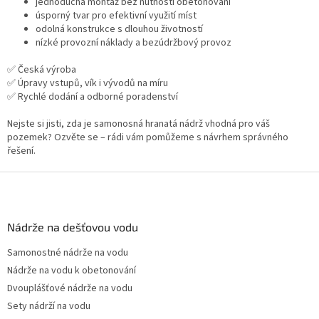
p
jednoduchá montáž bez nutnosti obetonování
i
úsporný tvar pro efektivní využití míst
s
odolná konstrukce s dlouhou životností
u
nízké provozní náklady a bezúdržbový provoz
✅ Česká výroba
✅ Úpravy vstupů, vík i vývodů na míru
✅ Rychlé dodání a odborné poradenství
Nejste si jisti, zda je samonosná hranatá nádrž vhodná pro váš
pozemek? Ozvěte se – rádi vám pomůžeme s návrhem správného
řešení.
Z
á
p
a
Nádrže na dešťovou vodu
t
Samonostné nádrže na vodu
í
Nádrže na vodu k obetonování
Dvouplášťové nádrže na vodu
Sety nádrží na vodu