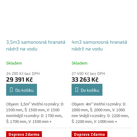
3,5m3 samonosná hranatá
4m3 samonosná hranatá
nádrž na vodu
nádrž na vodu
Skladem
Skladem
24 290 Kč bez DPH
27 490 Kč bez DPH
29 391 Kč
33 263 Kč
Do košíku
Do košíku
Objem: 3,5m³ Vnitřní rozměry: D:
Objem: 4m³ Vnitřní rozměry: D:
1500 mm, Š: 1500 mm, V: 1500
2000 mm, Š: 2000 mm, V: 1000
mmVnější rozměry: D: 1700 mm,
mm Vnější rozměry: D: 2200 mm,
Š: 1700 mm, V: 1500 mm +
Š: 2200 mm, V: 1000 mm +
komínek ZÁKLADNÍ VARIANTA
komínek ZÁKLADNÍ VARIANTA
NÁDRŽE - VNĚJŠÍ VYSTUŽENÍ.
NÁDRŽE - VNĚJŠÍ VYSTUŽENÍ. NA
Doprava Zdarma
Doprava Zdarma