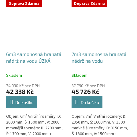
NÁDRŽE - VNĚJŠÍ VYSTUŽENÍ. NA
NÁDRŽE - VNĚJŠÍ VYSTUŽENÍ. NA
Doprava Zdarma
Doprava Zdarma
PŘÁNÍ...
PŘÁNÍ...
6m3 samonosná hranatá
7m3 samonosná hranatá
nádrž na vodu ÚZKÁ
nádrž na vodu
Skladem
Skladem
34 990 Kč bez DPH
37 790 Kč bez DPH
42 338 Kč
45 726 Kč
Do košíku
Do košíku
Objem: 6m³ Vnitřní rozměry: D:
Objem: 7m³ Vnitřní rozměry: D:
2000 mm, Š: 1500 mm, V: 2000
2950 mm, Š: 1600 mm, V: 1500
mmVnější rozměry: D: 2200 mm,
mmVnější rozměry: D: 3150 mm,
Š: 1700 mm, V: 2000 mm +
Š: 1800 mm, V: 1500 mm +