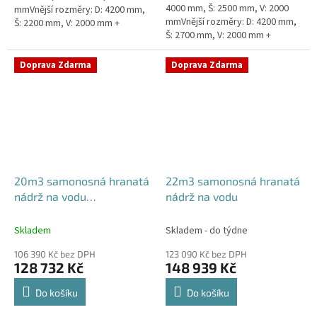
4000 mm, Š: 2500 mm, V: 2000
mmVnější rozměry: D: 4200 mm,
mmVnější rozměry: D: 4200 mm,
Š: 2200 mm, V: 2000 mm +
Š: 2700 mm, V: 2000 mm +
komínek ZÁKLADNÍ VARIANTA
komínek ZÁKLADNÍ VARIANTA
NÁDRŽE - VNĚJŠÍ VYSTUŽENÍ. NA
NÁDRŽE - VNĚJŠÍ VYSTUŽENÍ. NA
PŘÁNÍ...
Doprava Zdarma
Doprava Zdarma
PŘÁNÍ...
20m3 samonosná hranatá
22m3 samonosná hranatá
nádrž na vodu
nádrž na vodu
500x200x200
Skladem
Skladem - do týdne
106 390 Kč bez DPH
123 090 Kč bez DPH
128 732 Kč
148 939 Kč
Do košíku
Do košíku