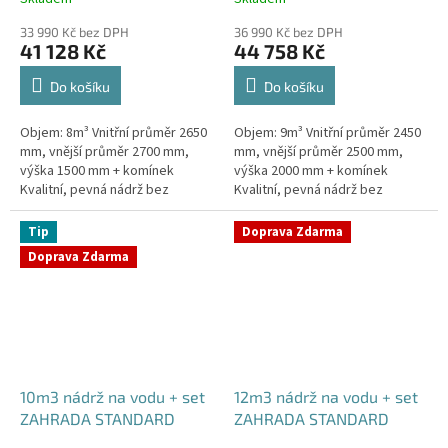
33 990 Kč bez DPH
36 990 Kč bez DPH
41 128 Kč
44 758 Kč
Do košíku
Do košíku
Objem: 8m³ Vnitřní průměr 2650
Objem: 9m³ Vnitřní průměr 2450
mm, vnější průměr 2700 mm,
mm, vnější průměr 2500 mm,
výška 1500 mm + komínek
výška 2000 mm + komínek
Kvalitní, pevná nádrž bez
Kvalitní, pevná nádrž bez
potřeby obetonování.Průměr a
potřeby obetonování.Průměr a
umístění přítoku/ů, odtoku/ů
umístění přítoku/ů, odtoku/ů
Tip
Doprava Zdarma
apod....
apod....
Doprava Zdarma
10m3 nádrž na vodu + set
12m3 nádrž na vodu + set
ZAHRADA STANDARD
ZAHRADA STANDARD