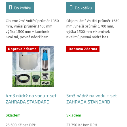
Do košíku
Do košíku
Objem: 2m³ Vnitřní průměr 1350
Objem: 3m³ Vnitřní průměr 1650
mm, vnější průměr 1400 mm,
mm, vnější průměr 1700 mm,
výška 1500 mm + komínek
výška 1500 mm + komínek
Kvalitní, pevná nádrž bez
Kvalitní, pevná nádrž bez
potřeby obetonování.Průměr a
potřeby obetonování.Průměr a
umístění přítoku/ů, odtoku/ů
umístění přítoku/ů, odtoku/ů
Doprava Zdarma
Doprava Zdarma
apod....
apod....
4m3 nádrž na vodu + set
5m3 nádrž na vodu + set
ZAHRADA STANDARD
ZAHRADA STANDARD
Skladem
Skladem
25 690 Kč bez DPH
27 790 Kč bez DPH