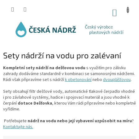
Přejít
na
NÁKUP
obsah
KOŠÍK
Sety nádrží na vodu pro zalévaní
Kompletní sety nádrží na dešťovou vodu
s využitím pro zálivku
zahrady dodáváme standardně v kombinaci se samonosnými nádržemi.
Rádi však připravíme set s nádrží
k obetonování
nebo
dvouplášťovou
.
Sety obsahují filtr dešťové vody, automatické tlakové čerpadlo vhodné
i pro závlahové systémy, hadice i spojovací materiál a jsou vhodné k
čerpání
dotace Dešťovka
, kterou Vám rádi připravíme nebo kompletně
vyřídíme.
Potřebujete
nádrž na vodu nebo její vybavení uzpůsobit na míru
?
Kontaktujte nás.
Ř