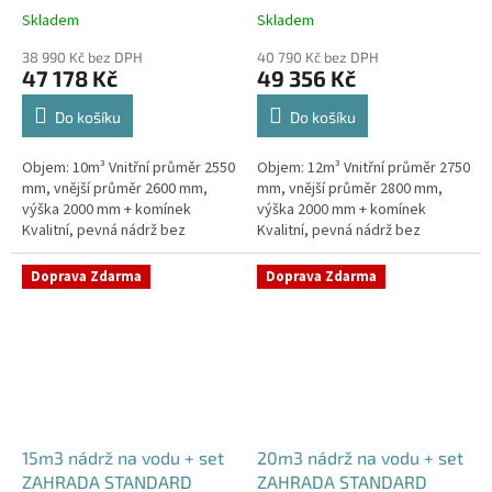
Skladem
Skladem
38 990 Kč bez DPH
40 790 Kč bez DPH
47 178 Kč
49 356 Kč
Do košíku
Do košíku
Objem: 10m³ Vnitřní průměr 2550
Objem: 12m³ Vnitřní průměr 2750
mm, vnější průměr 2600 mm,
mm, vnější průměr 2800 mm,
výška 2000 mm + komínek
výška 2000 mm + komínek
Kvalitní, pevná nádrž bez
Kvalitní, pevná nádrž bez
potřeby obetonování.Průměr a
potřeby obetonování.Průměr a
umístění přítoku/ů, odtoku/ů
umístění přítoku/ů, odtoku/ů
Doprava Zdarma
Doprava Zdarma
apod....
apod....
15m3 nádrž na vodu + set
20m3 nádrž na vodu + set
ZAHRADA STANDARD
ZAHRADA STANDARD