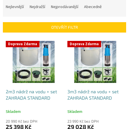
a
Nejlevnější
Nejdražší
Nejprodávanější
Abecedně
z
e
n
OTEVŘÍT FILTR
í
p
V
r
Doprava Zdarma
Doprava Zdarma
ý
o
p
d
i
u
s
k
p
t
r
ů
o
d
2m3 nádrž na vodu + set
3m3 nádrž na vodu + set
u
ZAHRADA STANDARD
ZAHRADA STANDARD
k
t
Skladem
Skladem
ů
20 990 Kč bez DPH
23 990 Kč bez DPH
25 398 Kč
29 028 Kč