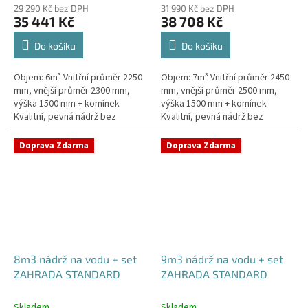
29 290 Kč bez DPH
31 990 Kč bez DPH
35 441 Kč
38 708 Kč
Do košíku
Do košíku
Objem: 6m³ Vnitřní průměr 2250
Objem: 7m³ Vnitřní průměr 2450
mm, vnější průměr 2300 mm,
mm, vnější průměr 2500 mm,
výška 1500 mm + komínek
výška 1500 mm + komínek
Kvalitní, pevná nádrž bez
Kvalitní, pevná nádrž bez
potřeby obetonování.Průměr a
potřeby obetonování.Průměr a
umístění přítoku/ů, odtoku/ů
umístění přítoku/ů, odtoku/ů
Doprava Zdarma
Doprava Zdarma
apod....
apod....
8m3 nádrž na vodu + set
9m3 nádrž na vodu + set
ZAHRADA STANDARD
ZAHRADA STANDARD
Skladem
Skladem