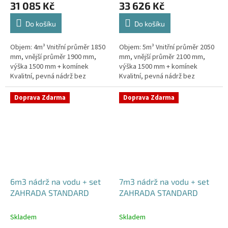
31 085 Kč
33 626 Kč
Do košíku
Do košíku
Objem: 4m³ Vnitřní průměr 1850
Objem: 5m³ Vnitřní průměr 2050
mm, vnější průměr 1900 mm,
mm, vnější průměr 2100 mm,
výška 1500 mm + komínek
výška 1500 mm + komínek
Kvalitní, pevná nádrž bez
Kvalitní, pevná nádrž bez
potřeby obetonování.Průměr a
potřeby obetonování.Průměr a
umístění přítoku/ů, odtoku/ů
umístění přítoku/ů, odtoku/ů
Doprava Zdarma
Doprava Zdarma
apod....
apod....
6m3 nádrž na vodu + set
7m3 nádrž na vodu + set
ZAHRADA STANDARD
ZAHRADA STANDARD
Skladem
Skladem