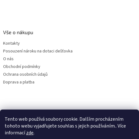
Vše o nákupu
Kontakty
Posouzení nároku na dotaci dešťovka
O nás
Obchodní podmínky
Ochrana osobních údajů
Doprava a platba
Virtuální asistent
Filtry dešťové vody
Tento web používá soubory cookie. Dalším procházením
Online
tohoto webu vyjadřujete souhlas s jejich používáním.. Více
informací
zde
.