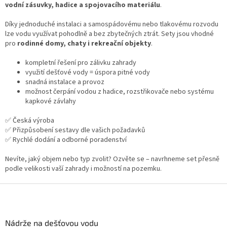
r
vodní zásuvky, hadice a spojovacího materiálu
.
v
k
Díky jednoduché instalaci a samospádovému nebo tlakovému rozvodu
y
lze vodu využívat pohodlně a bez zbytečných ztrát. Sety jsou vhodné
v
pro
rodinné domy, chaty i rekreační objekty
.
ý
p
kompletní řešení pro zálivku zahrady
i
využití dešťové vody = úspora pitné vody
s
snadná instalace a provoz
u
možnost čerpání vodou z hadice, rozstřikovače nebo systému
kapkové závlahy
✅ Česká výroba
✅ Přizpůsobení sestavy dle vašich požadavků
✅ Rychlé dodání a odborné poradenství
Nevíte, jaký objem nebo typ zvolit? Ozvěte se – navrhneme set přesně
podle velikosti vaší zahrady i možností na pozemku.
Z
á
p
a
Nádrže na dešťovou vodu