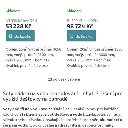
Skladem
Skladem
43 990 Kč bez DPH
81 590 Kč bez DPH
53 228 Kč
98 724 Kč
Do košíku
Do košíku
Objem: 15m³ Vnitřní průměr 3050
Objem: 20m³ Vnitřní průměr 2950
mm, vnější průměr 3100 mm,
mm, vnější průměr 3000 mm,
výška 2000 mm + komínek
výška 2000 mm + komínek
Kvalitní, pevná nádrž bez
Kvalitní, pevná nádrž bez
potřeby obetonování.Průměr a
potřeby obetonování.Průměr a
umístění přítoku/ů, odtoku/ů
umístění přítoku/ů, odtoku/ů
12
položek celkem
O
apod....
apod....
v
l
Sety nádrží na vodu pro zalévání – chytré řešení pro
á
využití dešťovky na zahradě
d
a
Sety nádrží na vodu pro zalévání
jsou ideální volbou pro každého,
c
kdo chce
efektivně využívat dešťovou vodu
k zavlažování zahrady,
í
skleníku nebo trávníku. Obsahují vše potřebné pro
sběr, akumulaci a
p
čerpání vody
, typicky včetně
nádrže, filtru, čerpací techniky,