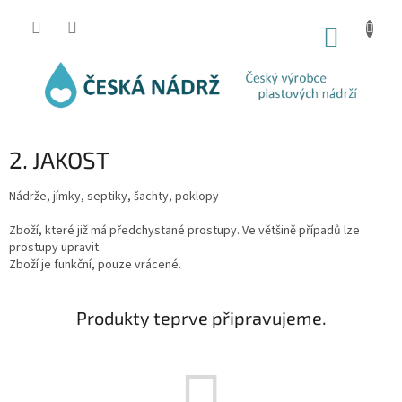
Přejít
na
NÁKUP
obsah
KOŠÍK
2. JAKOST
Nádrže, jímky, septiky, šachty, poklopy
Zboží, které již má předchystané prostupy. Ve většině případů lze
prostupy upravit.
Zboží je funkční, pouze vrácené.
Produkty teprve připravujeme.