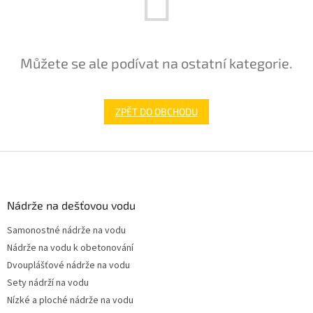
Můžete se ale podívat na ostatní kategorie.
ZPĚT DO OBCHODU
Z
á
p
a
Nádrže na dešťovou vodu
t
Samonostné nádrže na vodu
í
Nádrže na vodu k obetonování
Dvouplášťové nádrže na vodu
Sety nádrží na vodu
Nízké a ploché nádrže na vodu