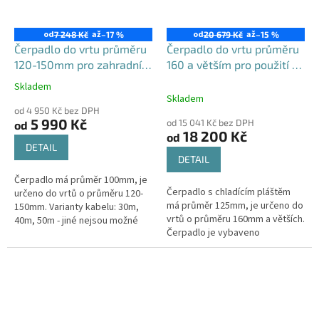
od
až
od
až
7 248 Kč
–17 %
20 679 Kč
–15 %
Čerpadlo do vrtu průměru
Čerpadlo do vrtu průměru
120-150mm pro zahradní
160 a větším pro použití v
použití, 4STM
domácnosti i na zahradě,
Skladem
Průměrné
set 4STE s FREKVENČNÍM
Skladem
hodnocení
od 4 950 Kč bez DPH
MĚNIČEM a chladícím
produktu
5 990 Kč
od 15 041 Kč bez DPH
od
plášťěm
je
18 200 Kč
od
5,0
DETAIL
z
DETAIL
5
Čerpadlo má průměr 100mm, je
hvězdiček.
Čerpadlo s chladícím pláštěm
určeno do vrtů o průměru 120-
má průměr 125mm, je určeno do
150mm. Varianty kabelu: 30m,
vrtů o průměru 160mm a větších.
40m, 50m - jiné nejsou možné
Čerpadlo je vybaveno
Maximální výtlak: 74 / 95 / 128 m -
frekvenčním měničem! Varianty
dle délky...
kabelu: 30m, 40m, 50m
Maximální...