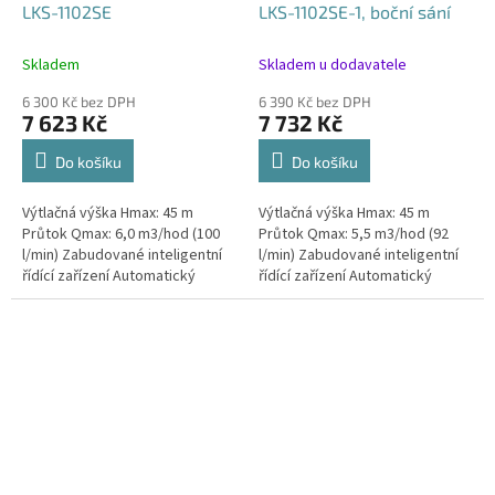
LKS-1102SE
LKS-1102SE-1, boční sání
Skladem
Skladem u dodavatele
6 300 Kč bez DPH
6 390 Kč bez DPH
7 623 Kč
7 732 Kč
Do košíku
Do košíku
Výtlačná výška Hmax: 45 m
Výtlačná výška Hmax: 45 m
Průtok Qmax: 6,0 m3/hod (100
Průtok Qmax: 5,5 m3/hod (92
l/min) Zabudované inteligentní
l/min) Zabudované inteligentní
řídící zařízení Automatický
řídící zařízení Automatický
provoz Tělo čerpadla vyrobeno
provoz Tělo čerpadla vyrobeno
z nerezové oceli AISI 304...
z nerezové oceli AISI 304...