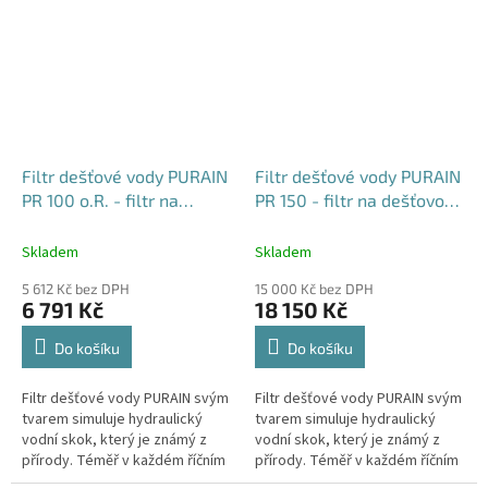
Filtr dešťové vody PURAIN
Filtr dešťové vody PURAIN
PR 100 o.R. - filtr na
PR 150 - filtr na dešťovou
dešťovou vodu
vodu
Skladem
Skladem
5 612 Kč bez DPH
15 000 Kč bez DPH
6 791 Kč
18 150 Kč
Do košíku
Do košíku
Filtr dešťové vody PURAIN svým
Filtr dešťové vody PURAIN svým
tvarem simuluje hydraulický
tvarem simuluje hydraulický
vodní skok, který je známý z
vodní skok, který je známý z
přírody. Téměř v každém říčním
přírody. Téměř v každém říčním
proudu můžete pozorovat, jak
proudu můžete pozorovat, jak