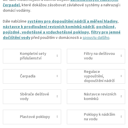
čerpadel
, které dokážou zásobovat závlahové systémy a nahrazují i
domácí vodárny.
Dále nabízíme
systémy pro dopouštění nádrží a měření hladiny
,
nástavce k prodloužení revizních komínků nádrží
,
pochůzné,
pojízdné, vodotěsné a vzduchotěsné poklopy
,
filtry pro jemné
dočištění vody
před použitím v domácnosti a
spoustu dalšího
.
Kompletní sety
Filtry na dešťovou
příslušenství
vodu
Regulace
Čerpadla
vypouštění,
dopouštění nádrží
a měření hladiny
Sběrače dešťové
Nástavce revizních
vody
komínků
Poklopy k nádržím
Plastové poklopy
na vodu