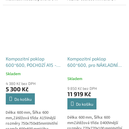
pH: 4 - 10 maximální hustota
kgPovrchová úprava:
kapaliny: 1200 kg/m3...
protiskluzBarva: černá
Kompozitní poklop
Kompozitní poklop
600*600, POCHOZÍ A15 -
600*600, pro NÁKLADNÍ
vodotěsný, pachotěsný
VOZY D400 - vodotěsný,
Skladem
Průměrné
pachotěsný
Skladem
hodnocení
4 380 Kč bez DPH
produktu
5 300 Kč
9 850 Kč bez DPH
je
11 919 Kč
4,6
Do košíku
z
Do košíku
5
Délka: 600 mm, Šířka: 600
hvězdiček.
Délka: 600 mm, Šířka: 600
mm,Zátěžová třída: A15Vnější
mmZátěžová třída: D400Vnější
rozměry 750x750x85mmVnitřní
rozměry 770x770x100 mmVnitřní
rozměr 600x600 mmVáha: