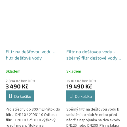
vodní skok funguje. Jedná se...
vodní skok funguje. Jedná se...
Filtr na dešťovou vodu -
Filtr na dešťovou vodu -
filtr dešťové vody
sběrný filtr dešťové vody
pro potrubí DN125 /
DN200
Skladem
Skladem
2 884 Kč bez DPH
16 107 Kč bez DPH
3 490 Kč
19 490 Kč
Do košíku
Do košíku
Pro střechy do 300 m2 Přítok do
Sběrný filtr na dešťovou vodu k
filtru: DN110 / 2*DN110 Odtok z
umístění do nádrže nebo před
filtru: DN110 / 2*D110 Výškový
nádrž s napojením na dva svody
rozdíl mezi přítokem a
DN125 nebo DN200. Při instalaci