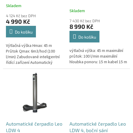
k
Skladem
Průměrné
t
Skladem
hodnocení
ů
4 124 Kč bez DPH
produktu
4 990 Kč
7 430 Kč bez DPH
je
8 990 Kč
5,0
Do košíku
z
Do košíku
5
Výtlačná výška Hmax: 45 m
hvězdiček.
výtlačná výška: 45 m maximální
Průtok Qmax: 6m3/hod (100
průtok: 100 l/min maximální
l/min) Zabudované inteligentní
hloubka ponoru: 15 m kabel 15 m
řídící zařízení Automatický
provoz nahrazující domácí
vodárnu Tělo čerpadla
vyrobeno...
Automatické čerpadlo Leo
Automatické čerpadlo Leo
LDW 4
LDW 4, boční sání