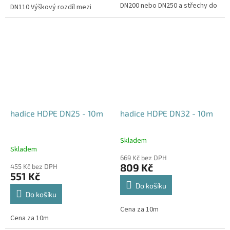
DN200 nebo DN250 a střechy do
DN110 Výškový rozdíl mezi
450m2. Rozdíl mezi výškou
přítokem a odtokem: 0cm
přítoku a přepadu od 15cm
(dle...
hadice HDPE DN25 - 10m
hadice HDPE DN32 - 10m
Skladem
Průměrné
Skladem
hodnocení
669 Kč bez DPH
produktu
809 Kč
455 Kč bez DPH
je
551 Kč
5,0
Do košíku
z
Do košíku
5
Cena za 10m
hvězdiček.
Cena za 10m