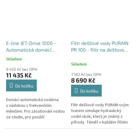
E-line JET-Drive 1000 -
Filtr dešťové vody PURAIN
Automatická domácí
PR 100 - filtr na dešťovou
vodárna s frekvenčním
vodu
Skladem
Průměrné
měničem pro rodinné
Skladem
hodnocení
domy
9 450 Kč bez DPH
produktu
11 435 Kč
7 182 Kč bez DPH
je
8 690 Kč
5,0
Do košíku
z
Do košíku
5
Domácí automatická vodárna
hvězdiček.
Filtr dešťové vody PURAIN svým
s nádobou s frekvenčním
tvarem simuluje hydraulický
měničem. Pro zásobování vodou
vodní skok, který je známý z
ze studni, pro použití
přírody. Téměř v každém říčním
v rekreačních objektech, na
proudu můžete pozorovat, jak
zahradách a pro zavlažování....
vodní skok funguje. Jedná se...