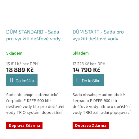
DŮM STANDARD - Sada
DŮM START - Sada pro
pro využití dešťové vody
využití dešťové vody
Skladem
Skladem
15 611 Kč bez DPH
12 223 Kč bez DPH
18 889 Kč
14 790 Kč
Do košíku
Do košíku
Sada obsahuje: automatické
Sada obsahuje: automatické
čerpadlo E-DEEP 900 filtr
čerpadlo E-DEEP 900 filtr
dešťové vody filtr pro dočištění
dešťové vody filtr pro dočištění
vody TRIO systém dopouštění
vody TRIO zahradní připojovací
nádrže zahradní připojovací
krabice HDPE hadice spojovací
krabice HDPE hadice spojovací...
materiál
Doprava Zdarma
Doprava Zdarma