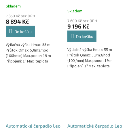
Skladem
Průměrné
Skladem
hodnocení
7 350 Kč bez DPH
produktu
8 894 Kč
7 600 Kč bez DPH
je
9 196 Kč
4,8
Do košíku
z
Do košíku
5
Výtlačná výška Hmax: 55 m
hvězdiček.
Výtlačná výška Hmax: 55 m
Průtok Qmax: 5,8m3/hod
Průtok Qmax: 5,8m3/hod
(100l/min) Max.ponor: 19 m
(100l/min) Max.ponor: 19 m
Připojení: 1" Max. teplota
Připojení: 1" Max. teplota
kapaliny: 35°C Délka kabelu: 22
kapaliny: 35°C Délka kabelu: 22
m
m
Automatické čerpadlo Leo
Automatické čerpadlo Leo