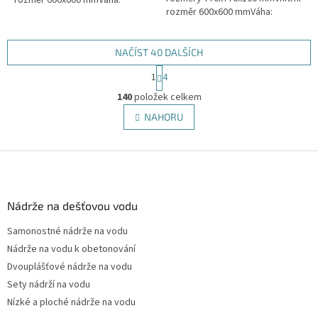
rozměr 600x600 mmVáha:
31kgPovrchová úprava:
65kgPovrchová úprava:
protiskluzBarva: černá
protiskluzBarva: černá, těsnění
uloženo v rámu
NAČÍST 40 DALŠÍCH
S
1
4
t
O
r
140
položek celkem
v
á
l
NAHORU
n
á
k
d
o
v
Z
a
á
c
á
n
í
p
í
p
a
Nádrže na dešťovou vodu
r
t
v
Samonostné nádrže na vodu
í
k
Nádrže na vodu k obetonování
y
v
Dvouplášťové nádrže na vodu
ý
Sety nádrží na vodu
p
Nízké a ploché nádrže na vodu
i