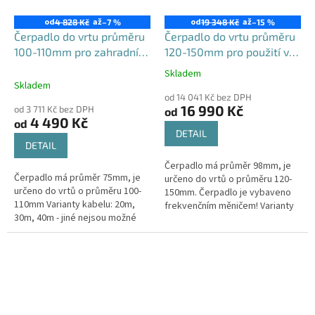
od
až
od
až
4 828 Kč
–7 %
19 348 Kč
–15 %
Čerpadlo do vrtu průměru
Čerpadlo do vrtu průměru
100-110mm pro zahradní
120-150mm pro použití v
použití, 3PVM550-100
domácnosti i na zahradě,
Skladem
Průměrné
set 4STE s FREKVENČNÍM
Skladem
hodnocení
MĚNIČEM
od 14 041 Kč bez DPH
produktu
16 990 Kč
od 3 711 Kč bez DPH
od
je
4 490 Kč
od
4,7
DETAIL
z
DETAIL
5
Čerpadlo má průměr 98mm, je
hvězdiček.
Čerpadlo má průměr 75mm, je
určeno do vrtů o průměru 120-
určeno do vrtů o průměru 100-
150mm. Čerpadlo je vybaveno
110mm Varianty kabelu: 20m,
frekvenčním měničem! Varianty
30m, 40m - jiné nejsou možné
kabelu: 30m, 40m, 50m
Maximální výtlak: 100mMaximální
Maximální výtlak: 95 / 128 / 169 m
průtok: 30l/minNapětí: 230V
-...
Typ...