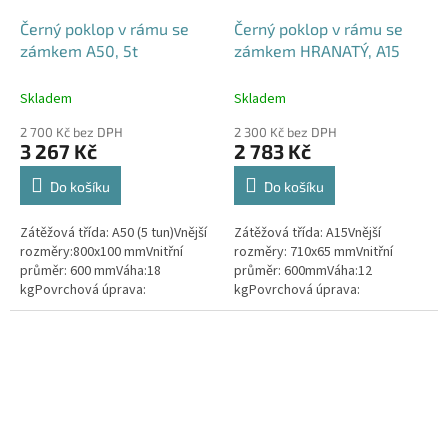
Černý poklop v rámu se
Černý poklop v rámu se
zámkem A50, 5t
zámkem HRANATÝ, A15
Skladem
Skladem
2 700 Kč bez DPH
2 300 Kč bez DPH
3 267 Kč
2 783 Kč
Do košíku
Do košíku
Zátěžová třída: A50 (5 tun)Vnější
Zátěžová třída: A15Vnější
rozměry:800x100 mmVnitřní
rozměry: 710x65 mmVnitřní
průměr: 600 mmVáha:18
průměr: 600mmVáha:12
kgPovrchová úprava:
kgPovrchová úprava:
protiskluzBarva: černáPoklop je
protiskluzBarva: černá / černo-
vybaven 2 šrouby pro
šedáMateriál: PEPoklop je
uzamčení/zajištění...
vybaven 4 šrouby pro...