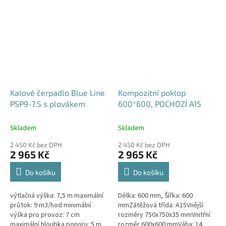
nerezové oceli! Koš Vám tak...
kvalitního nedegenerujícího PE
a...
Kalové čerpadlo Blue Line
Kompozitní poklop
PSP9-7.5 s plovákem
600*600, POCHOZÍ A15
Skladem
Skladem
2 450 Kč bez DPH
2 450 Kč bez DPH
2 965 Kč
2 965 Kč
Do košíku
Do košíku
výtlačná výška: 7,5 m maximální
Délka: 600 mm, Šířka: 600
průtok: 9 m3/hod minimální
mmZátěžová třída: A15Vnější
výška pro provoz: 7 cm
rozměry 750x750x35 mmVnitřní
maximální hloubka ponoru: 5 m
rozměr 600x600 mmVáha: 14