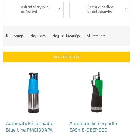
Vnitřní filtry pro
Šachty, hadice,
dočištění
vodní zásuvky
Ř
a
Nejlevnější
Nejdražší
Nejprodávanější
Abecedně
z
e
n
OTEVŘÍT FILTR
í
p
V
r
ý
o
p
d
i
u
s
k
p
t
r
ů
o
d
Automatické čerpadlo
Automatické čerpadlo
u
Blue Line PMC1004PA
EASY E-DEEP 900