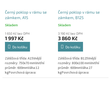
Černý poklop v rámu se
Černý poklop v rámu se
zámkem, A15
zámkem, B125
Skladem
Skladem
Průměrné
Průměrné
hodnocení
hodnocení
1 650 Kč bez DPH
3 190 Kč bez DPH
produktu
produktu
1 997 Kč
3 860 Kč
je
je
4,5
4,5
Do košíku
Do košíku
z
z
5
5
Zátěžová třída: A15Vnější
Zátěžová třída: B125Vnější
hvězdiček.
hvězdiček.
rozměry: 750x70 mmVnitřní
rozměry: 800x100 mmVnitřní
průměr: 600mmVáha:12
průměr: 600mmVáha:27
kgPovrchová úprava:
kgPovrchová úprava:
protiskluzBarva: černá / černo-
protiskluzBarva: černáPoklop je
šedáMateriál: PEPoklop je
vybaven 2 nerezovými šrouby.
vybaven 2 šrouby pro...