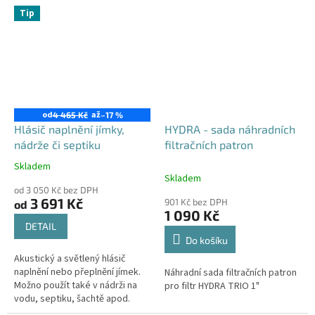
Tip
od
až
4 465 Kč
–17 %
Hlásič naplnění jímky,
HYDRA - sada náhradních
nádrže či septiku
filtračních patron
Skladem
Průměrné
Skladem
hodnocení
od 3 050 Kč bez DPH
produktu
3 691 Kč
901 Kč bez DPH
od
je
1 090 Kč
4,3
DETAIL
z
Do košíku
5
Akustický a světlený hlásič
hvězdiček.
naplnění nebo přeplnění jímek.
Náhradní sada filtračních patron
Možno použít také v nádrži na
pro filtr HYDRA TRIO 1"
vodu, septiku, šachtě apod.
Standardně dodáváno s