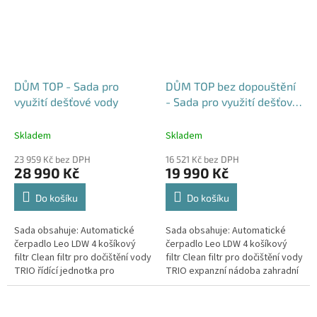
DŮM TOP - Sada pro
DŮM TOP bez dopouštění
využití dešťové vody
- Sada pro využití dešťové
vody
Skladem
Skladem
23 959 Kč bez DPH
16 521 Kč bez DPH
28 990 Kč
19 990 Kč
Do košíku
Do košíku
Sada obsahuje: Automatické
Sada obsahuje: Automatické
čerpadlo Leo LDW 4 košíkový
čerpadlo Leo LDW 4 košíkový
filtr Clean filtr pro dočištění vody
filtr Clean filtr pro dočištění vody
TRIO řídící jednotka pro
TRIO expanzní nádoba zahradní
dopouštění nádrže expanzní
připojovací krabice HDPE hadice
nádoba zahradní...
spojovací...