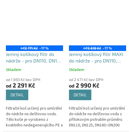
kabelem délky 10m, variantně
možno...
od
od
2 771 Kč
–17 %
3 618 Kč
–17 %
Jemný košíkový filtr do
Jemný košíkový filtr MAXI
nádrže - pro DN110, DN125
do nádrže - pro DN110,
i DN160
DN125, DN160 i DN200
Skladem
Skladem
Průměrné
Průměrné
hodnocení
hodnocení
od 1 893 Kč bez DPH
od 2 471 Kč bez DPH
produktu
produktu
2 291 Kč
2 990 Kč
od
od
je
je
4,6
5,0
DETAIL
DETAIL
z
z
5
5
Filtrační koš určený pro umístění
Filtrační koš určený pro umístění
hvězdiček.
hvězdiček.
do nádrže na dešťovou vodu.
do nádrže na dešťovou vodu s
Tělo koše je vyrobeno z
přítokovým potrubím průměru
kvalitního nedegenerujícího PE a
DN110, DN125, DN160 i DN200.
všechny kovové části jsou z
Tělo koše je vyrobeno z