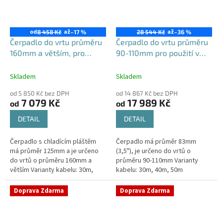
od
až
až
8 458 Kč
–17 %
28 544 Kč
–36 %
Čerpadlo do vrtu průměru
Čerpadlo do vrtu průměru
160mm a větším, pro
90-110mm pro použití v
zahradní použití, 4STM s
domácnosti i na zahradě,
chladícím pláštěm
set QJDE
Skladem
Skladem
od 5 850 Kč bez DPH
od 14 867 Kč bez DPH
7 079 Kč
17 989 Kč
od
od
DETAIL
DETAIL
Čerpadlo s chladícím pláštěm
Čerpadlo má průměr 83mm
má průměr 125mm a je určeno
(3,5"), je určeno do vrtů o
do vrtů o průměru 160mm a
průměru 90-110mm Varianty
větším Varianty kabelu: 30m,
kabelu: 30m, 40m, 50m
40m, 50m - jiné nejsou možné
Maximální výtlak: 78 / 93 / 112 m -
Maximální výtlak: 74 / 95 / 128 m
dle délky kabeluMaximální
Doprava Zdarma
Doprava Zdarma
-...
průtok: 93...