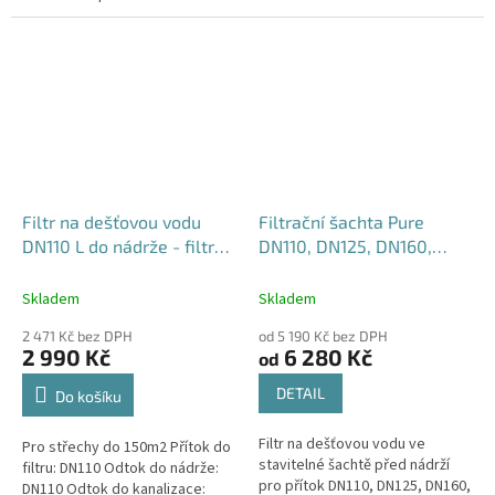
odtokem: 30 cm
v nádrži doporučujeme v
kombinaci s tichým nátokem.
Filtr na dešťovou vodu
Filtrační šachta Pure
DN110 L do nádrže - filtr
DN110, DN125, DN160,
dešťové vody DN110 L
DN200 a DN250 - filtr
dešťové vody v šachtě
Skladem
Skladem
2 471 Kč bez DPH
od 5 190 Kč bez DPH
2 990 Kč
6 280 Kč
od
DETAIL
Do košíku
Filtr na dešťovou vodu ve
Pro střechy do 150m2 Přítok do
stavitelné šachtě před nádrží
filtru: DN110 Odtok do nádrže:
pro přítok DN110, DN125, DN160,
DN110 Odtok do kanalizace: