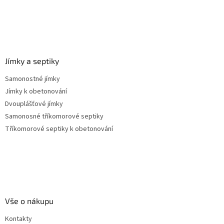
s
u
Jímky a septiky
Samonostné jímky
Jímky k obetonování
Dvouplášťové jímky
Samonosné tříkomorové septiky
Tříkomorové septiky k obetonování
Vše o nákupu
Kontakty