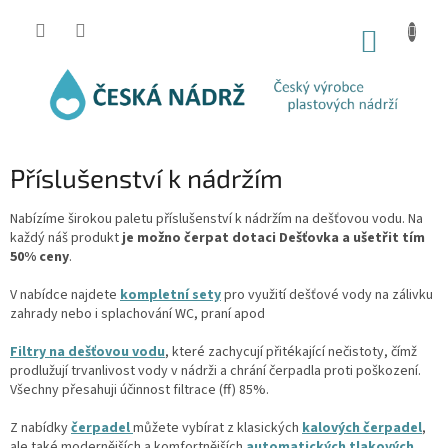
Přejít
na
NÁKUP
obsah
KOŠÍK
Příslušenství k nádržím
Nabízíme širokou paletu příslušenství k nádržím na dešťovou vodu. Na
každý náš produkt
je možno čerpat dotaci Dešťovka a ušetřit tím
50% ceny
.
V nabídce najdete
kompletní sety
pro využití dešťové vody na zálivku
zahrady nebo i splachování WC, praní apod
Filtry na dešťovou vodu
, které zachycují přitékající nečistoty, čímž
prodlužují trvanlivost vody v nádrži a chrání čerpadla proti poškození.
Všechny přesahuji účinnost filtrace (ff) 85%.
Z nabídky
čerpadel
můžete vybírat z klasických
kalových čerpadel
,
ale také modernějších a komfortnějších
automatických tlakových