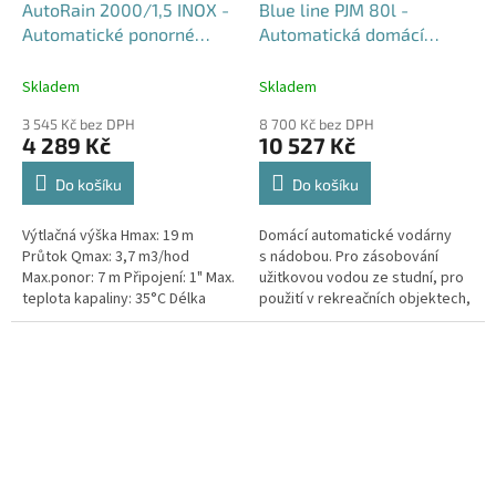
AutoRain 2000/1,5 INOX -
Blue line PJM 80l -
Automatické ponorné
Automatická domácí
čerpadlo do sudu nebo
vodárna pro rodinné domy
nádrže
Skladem
Skladem
3 545 Kč bez DPH
8 700 Kč bez DPH
4 289 Kč
10 527 Kč
Do košíku
Do košíku
Výtlačná výška Hmax: 19 m
Domácí automatické vodárny
Průtok Qmax: 3,7 m3/hod
s nádobou. Pro zásobování
Max.ponor: 7 m Připojení: 1" Max.
užitkovou vodou ze studní, pro
teplota kapaliny: 35°C Délka
použití v rekreačních objektech,
kabelu: 10 m
na zahradách a pro zavlažování.
Maximální...