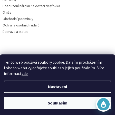
Posouzení nároku na dotaci dešťovka
O nás
Obchodní podmínky
Ochrana osobních údajů
Doprava a platba
Virtuální asistent
Tento web používá soubory cookie. Dalším procházením
Filtry dešťové vody
Online
tohoto webu vyjadřujete souhlas s jejich používáním.. Více
informací
zde
.
Nastavení
Vytvořil Shoptet
Začít konverzaci
Souhlasím
Copyright 2026
Česká nádrž
. Všechna práva vyhrazena.