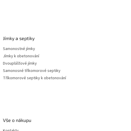
ý
p
i
s
u
Jímky a septiky
Samonostné jímky
Jímky k obetonování
Dvouplášťové jímky
Samonosné tříkomorové septiky
Tříkomorové septiky k obetonování
Vše o nákupu
Kontakty