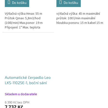
Do košíku
Do košíku
Výtlačná výška Hmax: 55 m
výtlačná výška: 45 m maximální
Průtok Qmax: 5,8m3/hod
průtok: 100 l/min maximální
(100l/min) Max.ponor: 19 m
hloubka ponoru: 15 m kabel 15 m
Připojení: 1" Max. teplota
kapaliny: 35°C Délka kabelu: 22
m
Automatické čerpadlo Leo
LKS-1102SE-1, boční sání
Skladem u dodavatele
6 390 Kč bez DPH
7 732 Kč