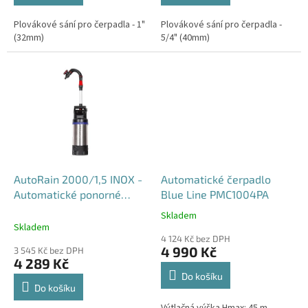
Plovákové sání pro čerpadla - 1"
Plovákové sání pro čerpadla -
(32mm)
5/4" (40mm)
AutoRain 2000/1,5 INOX -
Automatické čerpadlo
Automatické ponorné
Blue Line PMC1004PA
čerpadlo do sudu nebo
Skladem
Průměrné
nádrže
Skladem
hodnocení
4 124 Kč bez DPH
produktu
4 990 Kč
3 545 Kč bez DPH
je
4 289 Kč
5,0
Do košíku
z
Do košíku
5