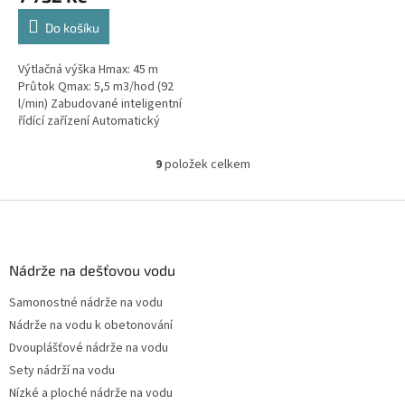
Do košíku
Výtlačná výška Hmax: 45 m
Průtok Qmax: 5,5 m3/hod (92
l/min) Zabudované inteligentní
řídící zařízení Automatický
provoz Tělo čerpadla vyrobeno
z nerezové oceli AISI 304...
9
položek celkem
O
v
l
Z
á
á
d
p
a
a
Nádrže na dešťovou vodu
c
t
í
Samonostné nádrže na vodu
í
p
Nádrže na vodu k obetonování
r
v
Dvouplášťové nádrže na vodu
k
Sety nádrží na vodu
y
Nízké a ploché nádrže na vodu
v