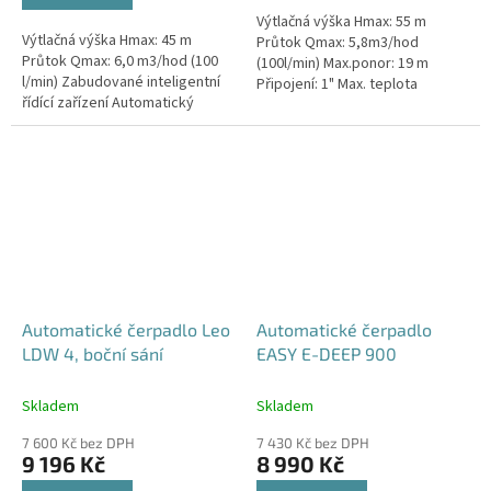
5
Výtlačná výška Hmax: 55 m
hvězdiček.
Výtlačná výška Hmax: 45 m
Průtok Qmax: 5,8m3/hod
Průtok Qmax: 6,0 m3/hod (100
(100l/min) Max.ponor: 19 m
l/min) Zabudované inteligentní
Připojení: 1" Max. teplota
řídící zařízení Automatický
kapaliny: 35°C Délka kabelu: 22
provoz Tělo čerpadla vyrobeno
m
z nerezové oceli AISI 304...
Automatické čerpadlo Leo
Automatické čerpadlo
LDW 4, boční sání
EASY E-DEEP 900
Skladem
Skladem
7 600 Kč bez DPH
7 430 Kč bez DPH
9 196 Kč
8 990 Kč