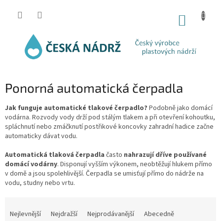
Přejít
na
NÁKUP
obsah
KOŠÍK
Ponorná automatická čerpadla
Jak funguje automatické tlakové čerpadlo?
Podobně jako domácí
vodárna. Rozvody vody drží pod stálým tlakem a při otevření kohoutku,
spláchnutí nebo zmáčknutí postřikové koncovky zahradní hadice začne
automaticky dávat vodu.
Automatická tlaková čerpadla
často
nahrazují dříve používané
domácí vodárny
. Disponují vyšším výkonem, neobtěžují hlukem přímo
v domě a jsou spolehlivější. Čerpadla se umisťují přímo do nádrže na
vodu, studny nebo vrtu.
Ř
a
Nejlevnější
Nejdražší
Nejprodávanější
Abecedně