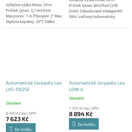
Výtlačná výška Hmax: 45 m
hvězdiček.
Výtlačná výška Hmax: 19 m
Průtok Qmax: 6m3/hod (100
Průtok Qmax: 3,7 m3/hod
l/min) Zabudované inteligentní
Max.ponor: 7 m Připojení: 1" Max.
řídící zařízení Automatický
teplota kapaliny: 35°C Délka
provoz nahrazující domácí
kabelu: 10 m
vodárnu Tělo čerpadla
vyrobeno...
Automatické čerpadlo Leo
Automatické čerpadlo Leo
LKS-1102SE
LDW 4
Skladem
Průměrné
Skladem
hodnocení
7 350 Kč bez DPH
produktu
8 894 Kč
6 300 Kč bez DPH
je
7 623 Kč
4,8
Do košíku
z
Do košíku