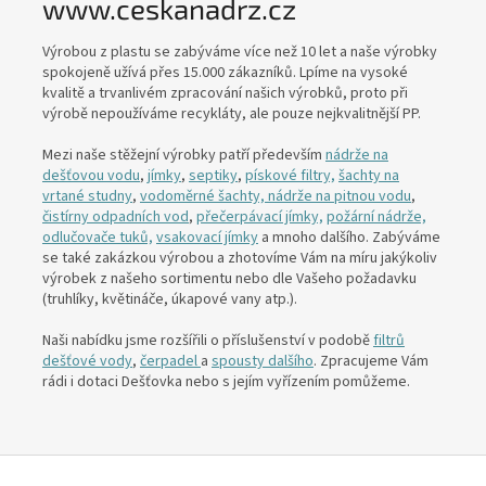
www.ceskanadrz.cz
Výrobou z plastu se zabýváme více než 10 let a naše výrobky
spokojeně užívá přes 15.000 zákazníků. Lpíme na vysoké
kvalitě a trvanlivém zpracování našich výrobků, proto při
výrobě nepoužíváme recykláty, ale pouze nejkvalitnější PP.
Mezi naše stěžejní výrobky patří především
nádrže na
dešťovou vodu
,
jímky
,
septiky
,
pískové filtry,
šachty na
vrtané studny
,
vodoměrné šachty,
nádrže na pitnou vodu
,
čistírny odpadních vod
,
přečerpávací jímky,
požární nádrže,
odlučovače tuků,
vsakovací jímky
a mnoho dalšího. Zabýváme
se také zakázkou výrobou a zhotovíme Vám na míru jakýkoliv
výrobek z našeho sortimentu nebo dle Vašeho požadavku
(truhlíky, květináče, úkapové vany atp.).
Naši nabídku jsme rozšířili o příslušenství v podobě
filtrů
dešťové vody
,
čerpadel
a
spousty dalšího
. Zpracujeme Vám
rádi i dotaci Dešťovka nebo s jejím vyřízením pomůžeme.