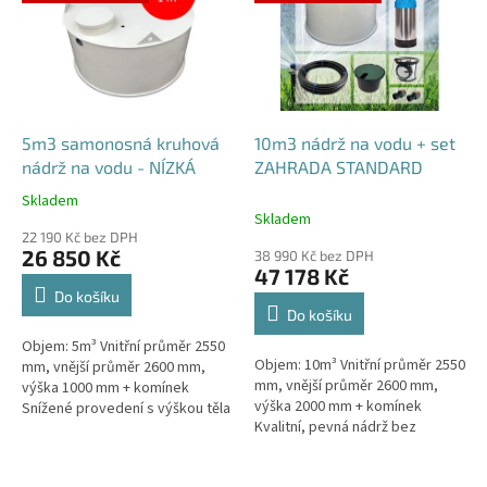
5m3 samonosná kruhová
10m3 nádrž na vodu + set
nádrž na vodu - NÍZKÁ
ZAHRADA STANDARD
Skladem
Průměrné
Skladem
hodnocení
22 190 Kč bez DPH
produktu
26 850 Kč
38 990 Kč bez DPH
je
47 178 Kč
4,5
Do košíku
z
Do košíku
5
Objem: 5m³ Vnitřní průměr 2550
hvězdiček.
Objem: 10m³ Vnitřní průměr 2550
mm, vnější průměr 2600 mm,
mm, vnější průměr 2600 mm,
výška 1000 mm + komínek
výška 2000 mm + komínek
Snížené provedení s výškou těla
Kvalitní, pevná nádrž bez
pouhý 1m! Kvalitní, pevná nádrž
potřeby obetonování.Průměr a
bez potřeby obetonování
umístění přítoku/ů, odtoku/ů
Průměr...