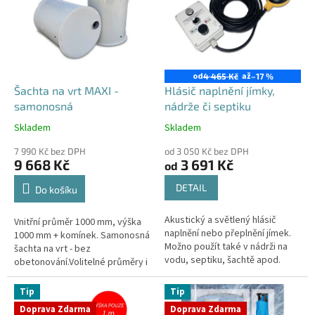
k
a
n
a
od
až
4 465 Kč
–17 %
d
Šachta na vrt MAXI -
Hlásič naplnění jímky,
samonosná
nádrže či septiku
r
Skladem
Skladem
z
Průměrné
Průměrné
hodnocení
hodnocení
.
7 990 Kč bez DPH
od 3 050 Kč bez DPH
produktu
produktu
9 668 Kč
3 691 Kč
od
c
je
je
4,4
4,3
z
DETAIL
Do košíku
z
z
5
5
Akustický a světlený hlásič
Vnitřní průměr 1000 mm, výška
hvězdiček.
hvězdiček.
naplnění nebo přeplnění jímek.
1000 mm + komínek. Samonosná
Možno použít také v nádrži na
šachta na vrt - bez
vodu, septiku, šachtě apod.
obetonování.Volitelné průměry i
Standardně dodáváno s
pozice prostupů na pažení vrtu,
kabelem délky 10m, variantně
hadice i elektřinu -
Tip
Tip
možno...
požadované...
Doprava Zdarma
Doprava Zdarma