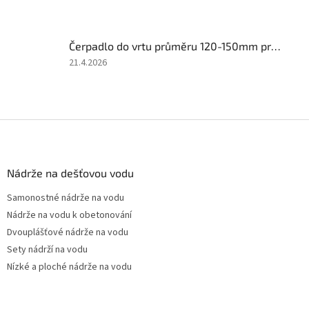
hvězdiček.
produktu
je
5
Čerpadlo do vrtu průměru 120-150mm pro použití v domácnosti i na zahradě, set 4STE s FREKVENČNÍM MĚNIČEM
z
5
Hodnocení
21.4.2026
hvězdiček.
produktu
je
4
z
Z
5
á
hvězdiček.
p
a
Nádrže na dešťovou vodu
t
Samonostné nádrže na vodu
í
Nádrže na vodu k obetonování
Dvouplášťové nádrže na vodu
Sety nádrží na vodu
Nízké a ploché nádrže na vodu