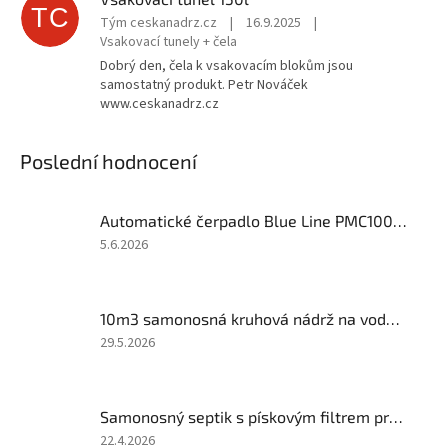
TC
Tým ceskanadrz.cz
|
16.9.2025
|
Vsakovací tunely + čela
Dobrý den, čela k vsakovacím blokům jsou
samostatný produkt. Petr Nováček
www.ceskanadrz.cz
Poslední hodnocení
Automatické čerpadlo Blue Line PMC1004PA
Hodnocení
5.6.2026
produktu
je
5
10m3 samonosná kruhová nádrž na vodu - NÍZKÁ
z
5
Hodnocení
29.5.2026
hvězdiček.
produktu
je
5
Samonosný septik s pískovým filtrem pro 2 osoby (1-2 EO)
z
5
Hodnocení
22.4.2026