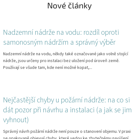
apod....
Nové články
Nadzemní nádrže na vodu: rozdíl oproti
samonosným nádržím a správný výběr
Nadzemní nádrže na vodu, někdy také označované jako volně stojící
nádrže, jsou určeny pro instalaci bez uložení pod úroveň země.
Používají se všude tam, kde není možné kopat,...
Nejčastější chyby u požární nádrže: na co si
dát pozor při návrhu a instalaci (a jak se jim
vyhnout)
Správný návrh požární nádrže není pouze o stanovení objemu. V praxi
se opakovaně objevují chyby, které vedou ke zbytečnému navýšení