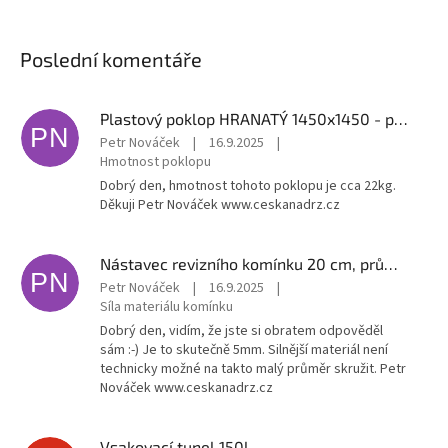
Poslední komentáře
Plastový poklop HRANATÝ 1450x1450 - pochozí
PN
Petr Nováček
|
16.9.2025
|
Hmotnost poklopu
Dobrý den, hmotnost tohoto poklopu je cca 22kg.
Děkuji Petr Nováček www.ceskanadrz.cz
Nástavec revizního komínku 20 cm, průměr 60 cm - pro nádrže, jímky, šachty
PN
Petr Nováček
|
16.9.2025
|
Síla materiálu komínku
Dobrý den, vidím, že jste si obratem odpověděl
sám :-) Je to skutečně 5mm. Silnější materiál není
technicky možné na takto malý průměr skružit. Petr
Nováček www.ceskanadrz.cz
Vsakovací tunel 150l