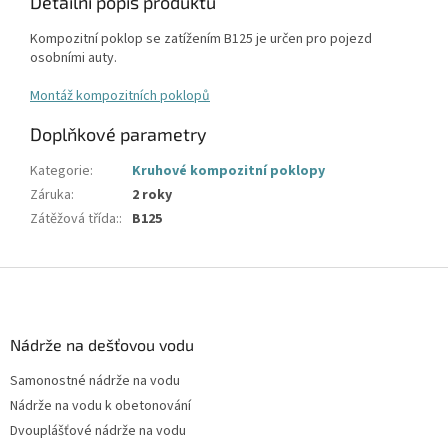
Detailní popis produktu
Kompozitní poklop se zatížením B125 je určen pro pojezd
osobními auty.
Montáž kompozitních poklopů
Doplňkové parametry
Kategorie
:
Kruhové kompozitní poklopy
Záruka
:
2 roky
Zátěžová třída:
:
B125
Z
á
p
a
Nádrže na dešťovou vodu
t
Samonostné nádrže na vodu
í
Nádrže na vodu k obetonování
Dvouplášťové nádrže na vodu