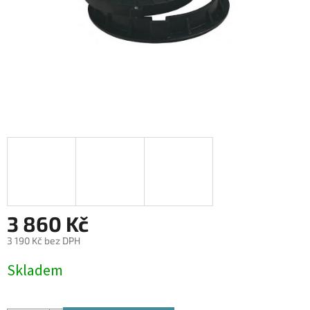
3 860 Kč
3 190 Kč bez DPH
Měrná
Skladem
cena: