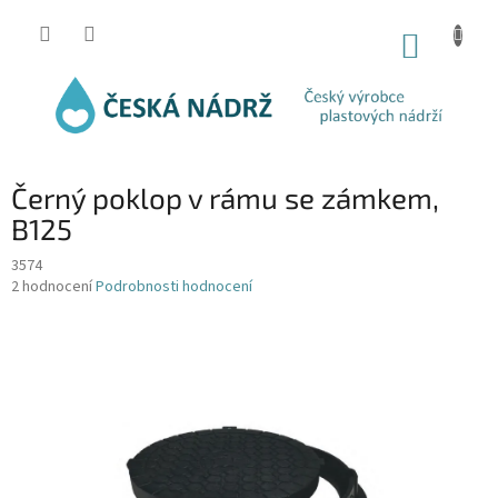
Přejít
na
NÁKUP
obsah
KOŠÍK
Černý poklop v rámu se zámkem,
B125
3574
Průměrné
2 hodnocení
Podrobnosti hodnocení
hodnocení
produktu
je
4,5
z
5
hvězdiček.