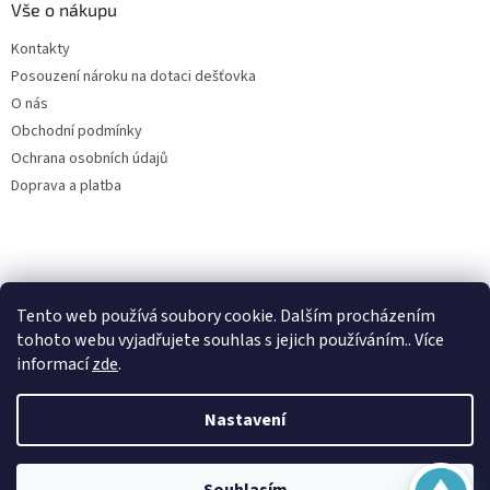
Vše o nákupu
Kontakty
Posouzení nároku na dotaci dešťovka
O nás
Obchodní podmínky
Ochrana osobních údajů
Doprava a platba
Virtuální asistent
Tento web používá soubory cookie. Dalším procházením
Filtry dešťové vody
Online
tohoto webu vyjadřujete souhlas s jejich používáním.. Více
informací
zde
.
Nastavení
Vytvořil Shoptet
Začít konverzaci
Copyright 2026
Česká nádrž
. Všechna práva vyhrazena.