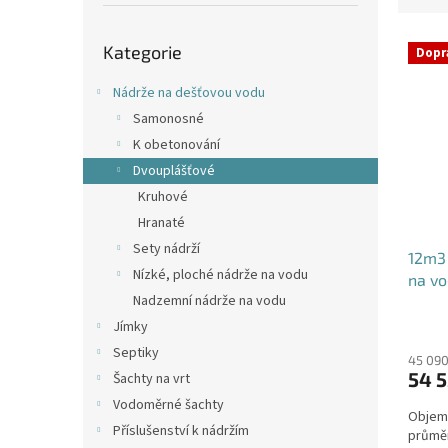
p
e
a
Přeskočit
V
n
n
Kategorie
kategorie
Dopr
ý
í
e
p
p
l
Nádrže na dešťovou vodu
i
r
Samonosné
s
o
K obetonování
p
d
Dvouplášťové
r
u
o
k
Kruhové
d
t
Hranaté
u
ů
Sety nádrží
12m3 
k
Nízké, ploché nádrže na vodu
na v
t
Nadzemní nádrže na vodu
ů
Jímky
Septiky
45 090
54 5
Šachty na vrt
Vodoměrné šachty
Objem:
Příslušenství k nádržím
průmě