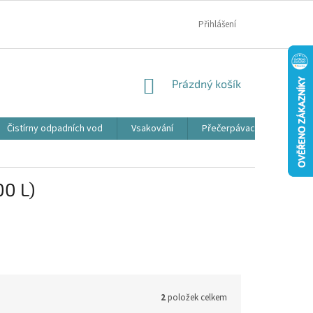
MOJE OBJEDNÁVKA
Přihlášení
NÁKUPNÍ
Prázdný košík
KOŠÍK
Čistírny odpadních vod
Vsakování
Přečerpávací jímky
00 L)
2
položek celkem