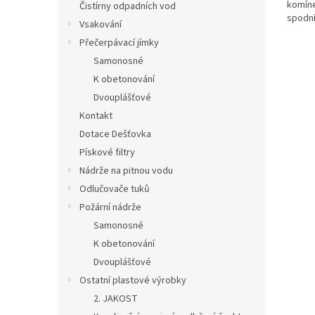
komíne
Čistírny odpadních vod
spodní
Vsakování
přítok
Přečerpávací jímky
Samonosné
K obetonování
Dvouplášťové
Kontakt
Dotace Dešťovka
Pískové filtry
Nádrže na pitnou vodu
Odlučovače tuků
Požární nádrže
Samonosné
K obetonování
Dvouplášťové
Ostatní plastové výrobky
2. JAKOST