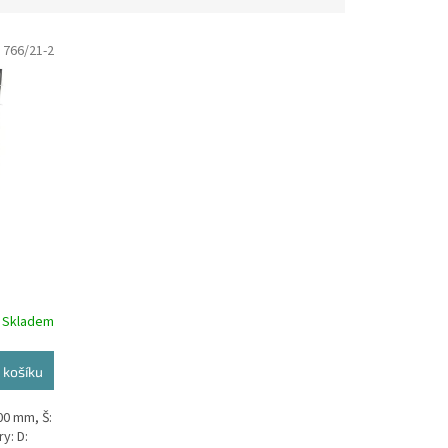
:
766/21-2
Skladem
 košíku
00 mm, Š:
y: D: