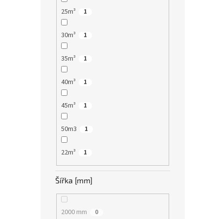
25m³
1
30m³
1
35m³
1
40m³
1
45m³
1
50m3
1
22m³
1
Šířka [mm]
2000 mm
0