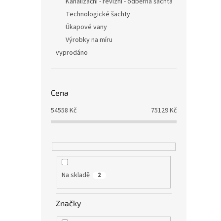
Kanalizační - revizní - odběrná šachta
Technologické šachty
Úkapové vany
Výrobky na míru
vyprodáno
Cena
54558
Kč
75129
Kč
Na skladě
2
Značky