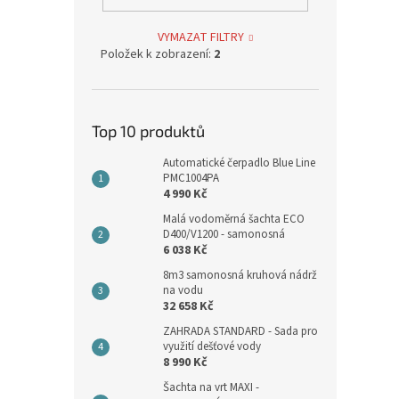
VYMAZAT FILTRY
Položek k zobrazení:
2
Top 10 produktů
Automatické čerpadlo Blue Line
PMC1004PA
4 990 Kč
Malá vodoměrná šachta ECO
D400/V1200 - samonosná
6 038 Kč
8m3 samonosná kruhová nádrž
na vodu
32 658 Kč
ZAHRADA STANDARD - Sada pro
využití dešťové vody
8 990 Kč
Šachta na vrt MAXI -