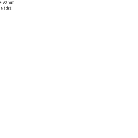
 + 90 mm
 Nádrž