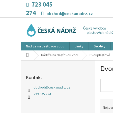
Přejít
723 045
na
274
obsah
obchod@ceskanadrz.cz
Nádrže na dešťovou vodu
Jímky
Septiky
Domů
Nádrže na dešťovou vodu
Dvouplášťové
P
Dvou
o
s
Kontakt
t
r
obchod
@
ceskanadrz.cz
a
723 045 274
n
Ř
n
a
í
Nejlev
z