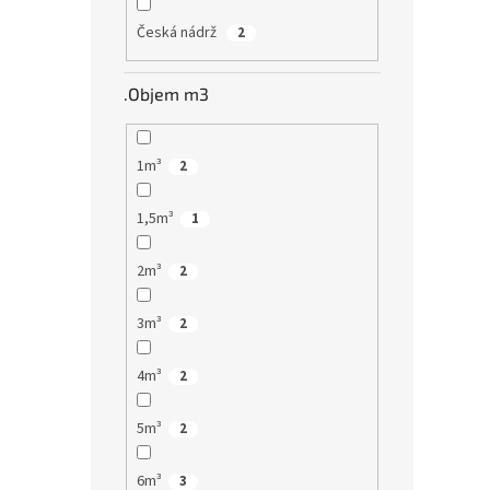
Česká nádrž
2
.Objem m3
1m³
2
1,5m³
1
2m³
2
3m³
2
4m³
2
5m³
2
6m³
3