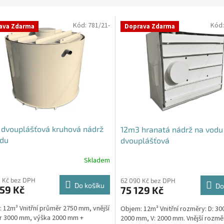
Kód:
781/21-
Kód
ava Zdarma
Doprava Zdarma
dvouplášťová kruhová nádrž
12m3 hranatá nádrž na vodu
odu
dvouplášťová
Skladem
 Kč bez DPH
62 090 Kč bez DPH
Do košíku
Do
59 Kč
75 129 Kč
 12m³ Vnitřní průměr 2750 mm, vnější
Objem: 12m³ Vnitřní rozměry: D: 30
r 3000 mm, výška 2000 mm +
2000 mm, V: 2000 mm. Vnější rozměr