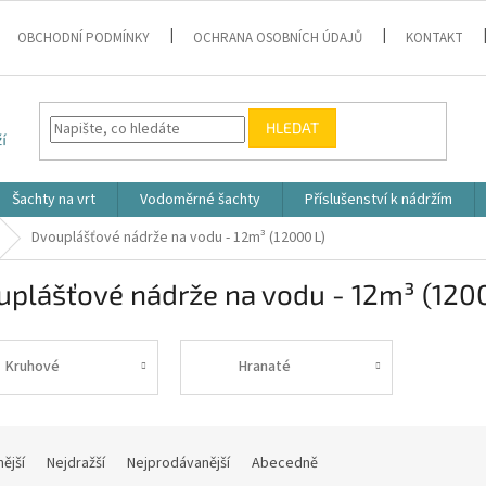
OBCHODNÍ PODMÍNKY
OCHRANA OSOBNÍCH ÚDAJŮ
KONTAKT
HLEDAT
Šachty na vrt
Vodoměrné šachty
Příslušenství k nádržím
Dvouplášťové nádrže na vodu - 12m³ (12000 L)
plášťové nádrže na vodu - 12m³ (120
Kruhové
Hranaté
nější
Nejdražší
Nejprodávanější
Abecedně