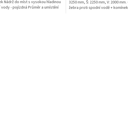
k Nádrž do míst s vysokou hladinou
3250 mm, Š: 2250 mm, V: 2000 mm.
 vody - pojízdná Průměr a umístění
žebra proti spodní vodě + komínek
u/ů, odtoku/ů...
do míst...
O
v
l
á
d
a
c
í
p
r
v
k
y
v
ý
p
i
s
u