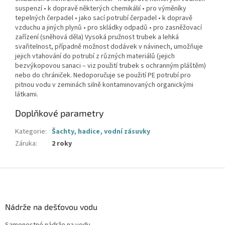
suspenzí • k dopravě některých chemikálií • pro výměníky
tepelných čerpadel • jako sací potrubí čerpadel • k dopravě
vzduchu a jiných plynů • pro skládky odpadů • pro zasněžovací
zařízení (sněhová děla) Vysoká pružnost trubek a lehká
svařitelnost, případně možnost dodávek v návinech, umožňuje
jejich vtahování do potrubí z různých materiálů (jejich
bezvýkopovou sanaci – viz použití trubek s ochranným pláštěm)
nebo do chrániček. Nedoporučuje se použití PE potrubí pro
pitnou vodu v zeminách silně kontaminovaných organickými
látkami.
Doplňkové parametry
Kategorie
:
Šachty, hadice, vodní zásuvky
Záruka
:
2 roky
Z
á
p
a
Nádrže na dešťovou vodu
t
Samonostné nádrže na vodu