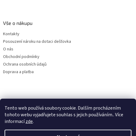
Vše o nákupu
Kontakty
Posouzení nároku na dotaci dešťovka
O nás
Obchodní podmínky
Ochrana osobních údajů
Doprava a platba
Virtuální asistent
Filtry dešťové vody
Tento web používá soubory cookie. Dalším procházením
Online
tohoto webu vyjadřujete souhlas s jejich používáním.. Více
informací
zde
.