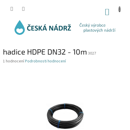
Přejít
na
NÁKUP
obsah
KOŠÍK
hadice HDPE DN32 - 10m
3027
Průměrné
1 hodnocení
Podrobnosti hodnocení
hodnocení
produktu
je
5,0
z
5
hvězdiček.