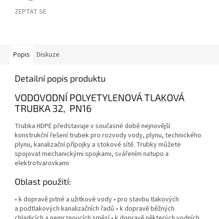
ZEPTAT SE
Popis
Diskuze
Detailní popis produktu
VODOVODNÍ POLYETYLENOVÁ TLAKOVÁ
TRUBKA 32, PN16
Trubka HDPE představuje v současné době nejnovější
konstrukční řešení trubek pro rozvody vody, plynu, technického
plynu, kanalizační přípojky a stokové sítě. Trubky můžete
spojovat mechanickými spojkami, svářením natupo a
elektrotvarovkami
Oblast použití:
• k dopravě pitné a užitkové vody • pro stavbu tlakových
a podtlakových kanalizačních řadů • k dopravě běžných
chladicích a nemrznoucích směsí • k dopravě některých vodních