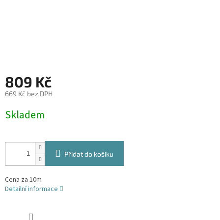
809 Kč
669 Kč bez DPH
Měrná
Skladem
cena:
Přidat do košíku
Cena za 10m
Detailní informace