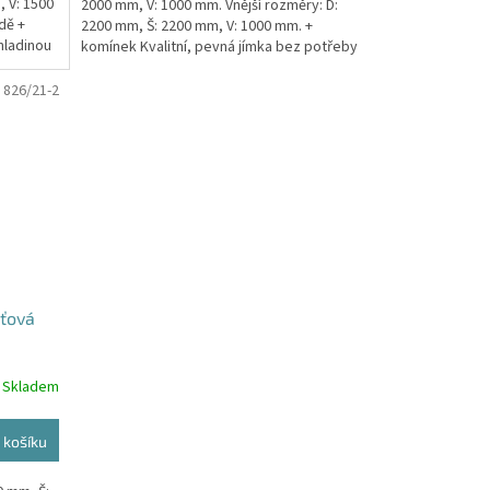
, V: 1500
2000 mm, V: 1000 mm. Vnější rozměry: D:
dě +
2200 mm, Š: 2200 mm, V: 1000 mm. +
hladinou
komínek Kvalitní, pevná jímka bez potřeby
obetonování....
:
826/21-2
šťová
Skladem
 košíku