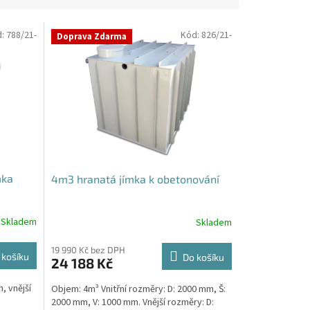
d:
788/21-
Kód:
826/21-
Doprava Zdarma
mka
4m3 hranatá jímka k obetonování
Skladem
Skladem
19 990 Kč bez DPH
 košíku
Do košíku
24 188 Kč
, vnější
Objem: 4m³ Vnitřní rozměry: D: 2000 mm, Š:
2000 mm, V: 1000 mm. Vnější rozměry: D: