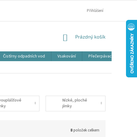
MOJE OBJEDNÁVKA
Přihlášení
NÁKUPNÍ
Prázdný košík
KOŠÍK
Čistírny odpadních vod
Vsakování
Přečerpávací jímky
vouplášťové
Nízké, ploché
ímky
jímky
8
položek celkem