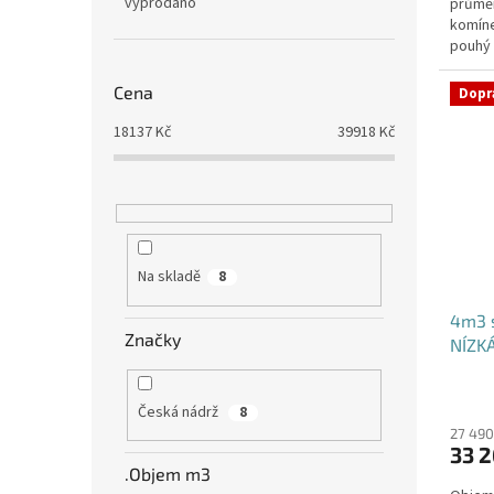
vyprodáno
průmě
komíne
pouhý 
potřeb
Cena
Dopr
18137
Kč
39918
Kč
Na skladě
8
4m3 
Značky
NÍZK
Česká nádrž
8
27 490
33 2
.Objem m3