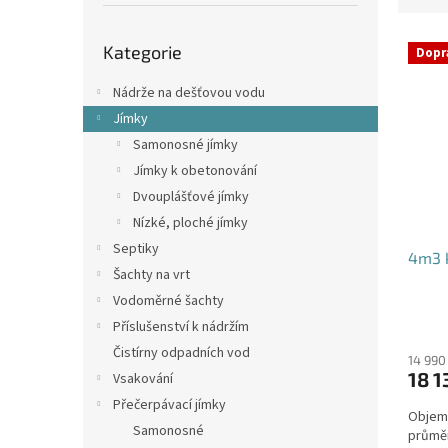
p
e
a
Přeskočit
V
n
n
Kategorie
kategorie
Dopr
ý
í
e
p
p
l
Nádrže na dešťovou vodu
i
r
Jímky
s
o
Samonosné jímky
p
d
Jímky k obetonování
r
u
o
k
Dvouplášťové jímky
d
t
Nízké, ploché jímky
u
ů
Septiky
4m3 k
k
Šachty na vrt
t
Vodoměrné šachty
ů
Příslušenství k nádržím
Čistírny odpadních vod
14 990
18 1
Vsakování
Přečerpávací jímky
Objem:
Samonosné
průmě