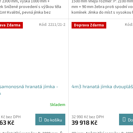
r 2300 mm, výška 1000 mm +
1500 mm Vnější rozměr: P: 2100 mm
k Snížené provedení s výškou těla
mm + 90 mm žebra proti spodní vo
1m! Kvalitní, pevná jímka bez
komínek Jímka do míst s vysokou 
y obetonování Průměr...
spodní vody –...
Kód:
2211/21-2
Kód
ava Zdarma
Doprava Zdarma
samonosná hranatá jímka -
4m3 hranatá jímka dvouplá
Á
Skladem
 Kč bez DPH
32 990 Kč bez DPH
Do košíku
Do
63 Kč
39 918 Kč