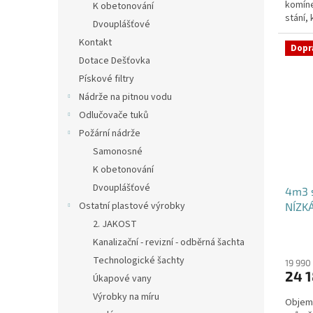
komíne
K obetonování
stání,
Dvouplášťové
specifi
Kontakt
Dopr
Dotace Dešťovka
Pískové filtry
Nádrže na pitnou vodu
Odlučovače tuků
Požární nádrže
Samonosné
K obetonování
Dvouplášťové
4m3 
Ostatní plastové výrobky
NÍZK
2. JAKOST
Kanalizační - revizní - odběrná šachta
Technologické šachty
19 990
24 1
Úkapové vany
Výrobky na míru
Objem: