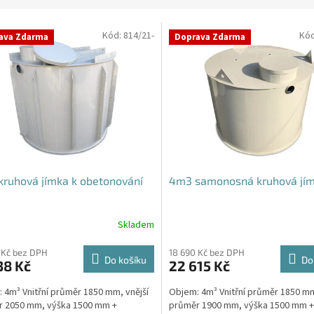
Kód:
814/21-
Kó
ava Zdarma
Doprava Zdarma
ruhová jímka k obetonování
4m3 samonosná kruhová jí
Skladem
 Kč bez DPH
18 690 Kč bez DPH
Do košíku
Do
38 Kč
22 615 Kč
 4m³ Vnitřní průměr 1850 mm, vnější
Objem: 4m³ Vnitřní průměr 1850 mm
r 2050 mm, výška 1500 mm +
průměr 1900 mm, výška 1500 mm +