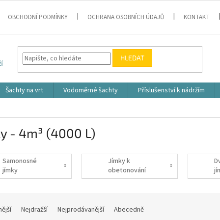
OBCHODNÍ PODMÍNKY
OCHRANA OSOBNÍCH ÚDAJŮ
KONTAKT
HLEDAT
Šachty na vrt
Vodoměrné šachty
Příslušenství k nádržím
y - 4m³ (4000 L)
Samonosné
Jímky k
D
jímky
obetonování
j
nější
Nejdražší
Nejprodávanější
Abecedně