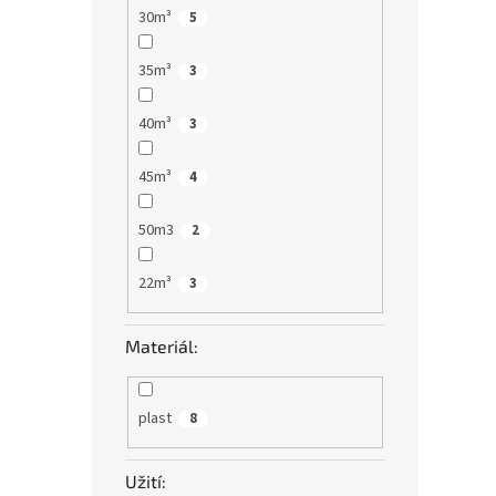
30m³
5
35m³
3
40m³
3
45m³
4
50m3
2
22m³
3
Materiál:
plast
8
Užití: