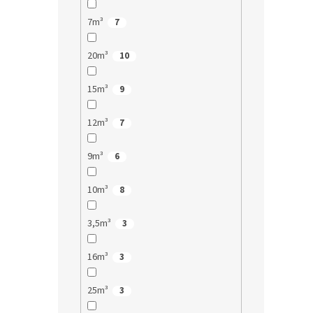
7m³
7
20m³
10
15m³
9
12m³
7
9m³
6
10m³
8
3,5m³
3
16m³
3
25m³
3