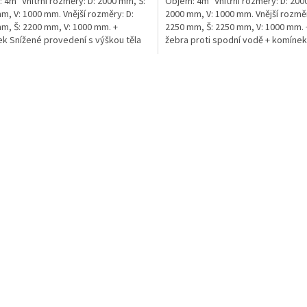
 4m³ Vnitřní rozměry: D: 2000 mm, Š:
Objem: 4m³ Vnitřní rozměry: D: 200
m, V: 1000 mm. Vnější rozměry: D:
2000 mm, V: 1000 mm. Vnější rozměr
m, Š: 2200 mm, V: 1000 mm. +
2250 mm, Š: 2250 mm, V: 1000 mm.
k Snížené provedení s výškou těla
žebra proti spodní vodě + komíne
1m!...
do míst...
O
v
l
á
d
a
c
í
p
r
v
k
y
v
ý
p
i
s
u