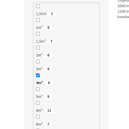
Objem:
2000 m
2200 m
1,5m3
1
komíne
pouhý 
1m³
8
1,5m³
7
2m³
8
3m³
8
4m³
8
5m³
8
6m³
11
8m³
7