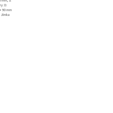
0 mm, Š:
y: D:
 + 90 mm
k Jímka