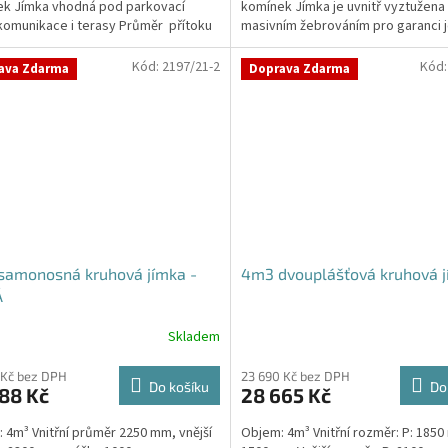
k Jímka vhodná pod parkovací
komínek Jímka je uvnitř vyztužena
 komunikace i terasy Průměr přítoku
masivním žebrováním pro garanci j
kujte v...
samonosnosti.Kvalitní, pevná...
Kód:
2197/21-2
Kód
ava Zdarma
Doprava Zdarma
samonosná kruhová jímka -
4m3 dvouplášťová kruhová 
Á
Skladem
 Kč bez DPH
23 690 Kč bez DPH
Do košíku
Do
88 Kč
28 665 Kč
 4m³ Vnitřní průměr 2250 mm, vnější
Objem: 4m³ Vnitřní rozměr: P: 1850