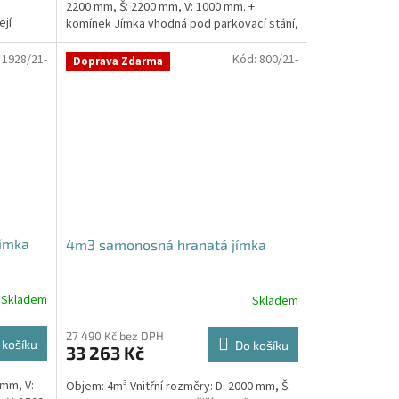
2200 mm, Š: 2200 mm, V: 1000 mm. +
ejí
komínek Jímka vhodná pod parkovací stání,
komunikace i...
:
1928/21-
Kód:
800/21-
Doprava Zdarma
jímka
4m3 samonosná hranatá jímka
Skladem
Skladem
27 490 Kč bez DPH
 košíku
Do košíku
33 263 Kč
 mm, V:
Objem: 4m³ Vnitřní rozměry: D: 2000 mm, Š: