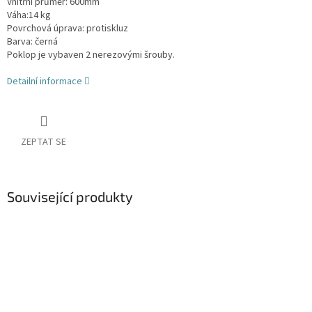
Vnitřní průměr: 600mm
Váha:14 kg
Povrchová úprava: protiskluz
Barva: černá
Poklop je vybaven 2 nerezovými šrouby.
Detailní informace
ZEPTAT SE
Související produkty