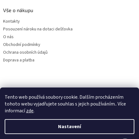
Vše o nákupu
Kontakty
Posouzení nároku na dotaci dešťovka
O nás
Obchodní podmínky
Ochrana osobních údajů
Doprava a platba
Virtuální asistent
Filtry dešťové vody
Tento web používá soubory cookie. Dalším procházením
Online
tohoto webu vyjadřujete souhlas s jejich používáním.. Více
informací
zde
.
Nastavení
Vytvořil Shoptet
Začít konverzaci