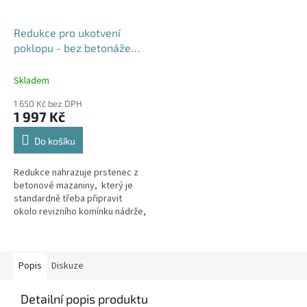
Redukce pro ukotvení
poklopu - bez betonáže
rámu
Skladem
1 650 Kč bez DPH
1 997 Kč
Do košíku
Redukce nahrazuje prstenec z
betonové mazaniny, který je
standardně třeba připravit
okolo revizního komínku nádrže,
šachty nebo septiku. Místo k
prstenci z betonu se rám...
Popis
Diskuze
Detailní popis produktu