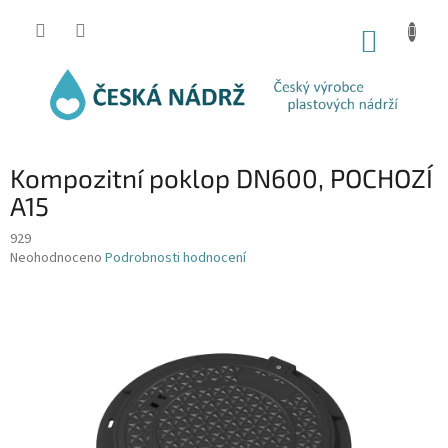
Přejít
na
NÁKUP
obsah
KOŠÍK
Kompozitní poklop DN600, POCHOZÍ
A15
929
Průměrné
Neohodnoceno
Podrobnosti hodnocení
hodnocení
produktu
je
0,0
z
5
hvězdiček.