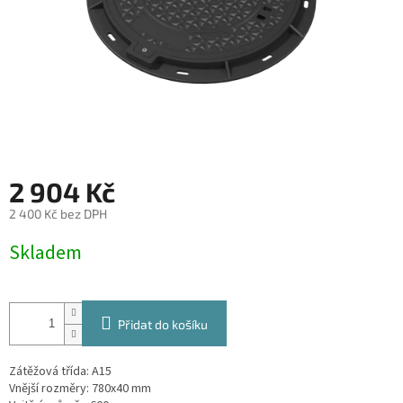
2 904 Kč
2 400 Kč bez DPH
Měrná
Skladem
cena:
Přidat do košíku
Zátěžová třída: A15
Vnější rozměry: 780x40 mm