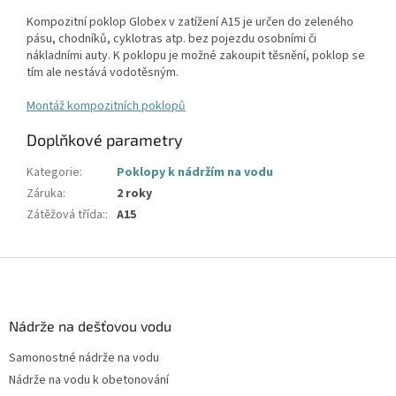
Kompozitní poklop Globex v zatížení A15 je určen do zeleného
pásu, chodníků, cyklotras atp. bez pojezdu osobními či
nákladními auty. K poklopu je možné zakoupit těsnění, poklop se
tím ale nestává vodotěsným.
Montáž kompozitních poklopů
Doplňkové parametry
Kategorie
:
Poklopy k nádržím na vodu
Záruka
:
2 roky
Zátěžová třída:
:
A15
Z
á
p
a
Nádrže na dešťovou vodu
t
Samonostné nádrže na vodu
í
Nádrže na vodu k obetonování