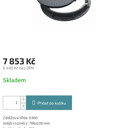
7 853 Kč
6 490 Kč bez DPH
Měrná
Skladem
cena:
Přidat do košíku
Zátěžová třída: D400
Vnější rozměry: 788x100 mm