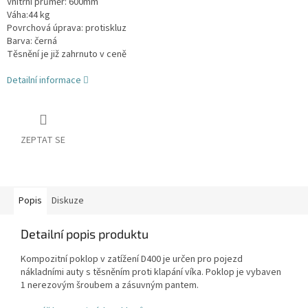
Vnitřní průměr: 600mm
Váha:44 kg
Povrchová úprava: protiskluz
Barva: černá
Těsnění je již zahrnuto v ceně
Detailní informace
ZEPTAT SE
Popis
Diskuze
Detailní popis produktu
Kompozitní poklop v zatížení D400 je určen pro pojezd
nákladními auty s těsněním proti klapání víka. Poklop je vybaven
1 nerezovým šroubem a zásuvným pantem.