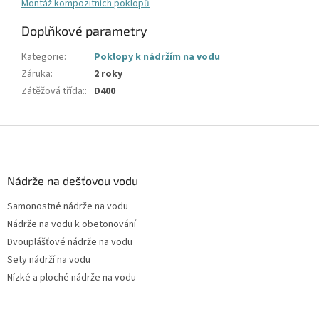
Montáž kompozitních poklopů
Doplňkové parametry
Kategorie
:
Poklopy k nádržím na vodu
Záruka
:
2 roky
Zátěžová třída:
:
D400
Z
á
p
a
Nádrže na dešťovou vodu
t
Samonostné nádrže na vodu
í
Nádrže na vodu k obetonování
Dvouplášťové nádrže na vodu
Sety nádrží na vodu
Nízké a ploché nádrže na vodu