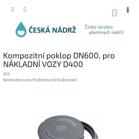
Přejít
na
NÁKUP
obsah
KOŠÍK
Kompozitní poklop DN600, pro
NÁKLADNÍ VOZY D400
933
Průměrné
Neohodnoceno
Podrobnosti hodnocení
hodnocení
produktu
je
0,0
z
5
hvězdiček.