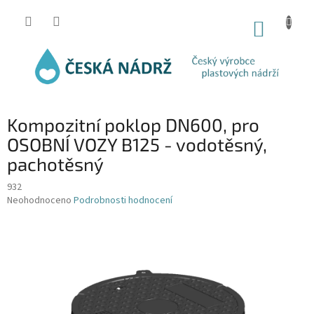
Přejít
na
NÁKUP
obsah
KOŠÍK
Kompozitní poklop DN600, pro
OSOBNÍ VOZY B125 - vodotěsný,
pachotěsný
932
Průměrné
Neohodnoceno
Podrobnosti hodnocení
hodnocení
produktu
je
0,0
z
5
hvězdiček.