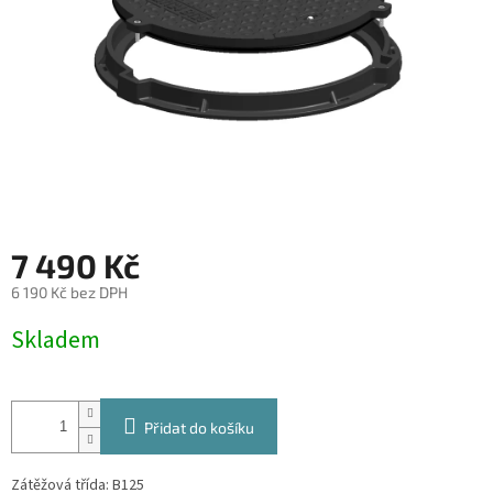
7 490 Kč
6 190 Kč bez DPH
Měrná
Skladem
cena:
Přidat do košíku
Zátěžová třída: B125