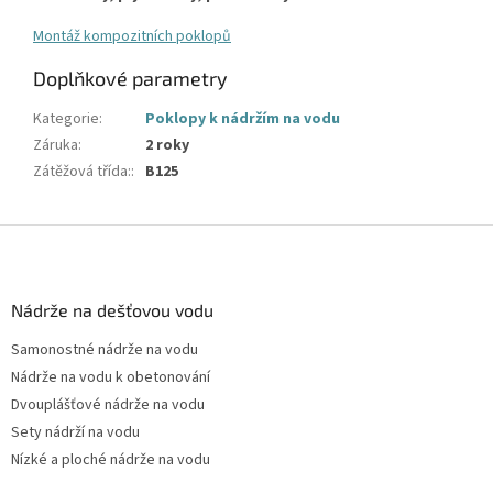
Montáž kompozitních poklopů
Doplňkové parametry
Kategorie
:
Poklopy k nádržím na vodu
Záruka
:
2 roky
Zátěžová třída:
:
B125
Z
á
p
a
Nádrže na dešťovou vodu
t
Samonostné nádrže na vodu
í
Nádrže na vodu k obetonování
Dvouplášťové nádrže na vodu
Sety nádrží na vodu
Nízké a ploché nádrže na vodu