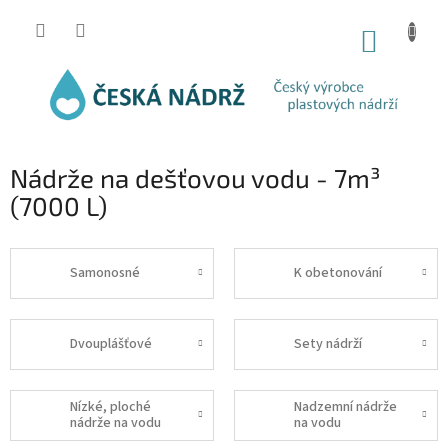
Přejít
na
NÁKUP
obsah
KOŠÍK
Nádrže na dešťovou vodu - 7m³
(7000 L)
Samonosné
K obetonování
Dvouplášťové
Sety nádrží
Nízké, ploché
Nadzemní nádrže
nádrže na vodu
na vodu