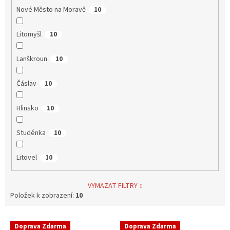
Nové Město na Moravě
10
Litomyšl
10
Lanškroun
10
Čáslav
10
Hlinsko
10
Studénka
10
Litovel
10
VYMAZAT FILTRY
Položek k zobrazení:
10
V
Doprava Zdarma
Doprava Zdarma