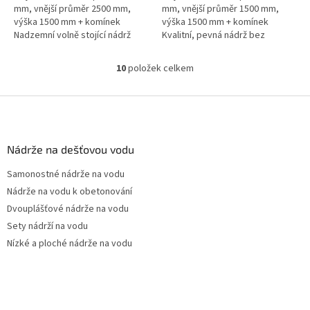
mm, vnější průměr 2500 mm,
mm, vnější průměr 1500 mm,
výška 1500 mm + komínek
výška 1500 mm + komínek
Nadzemní volně stojící nádrž
Kvalitní, pevná nádrž bez
vyrobená z materiálu s UV
potřeby obetonování.Průměr a
stabilizací.Průměr a umístění
umístění přítoku/ů, odtoku/ů
10
položek celkem
O
přítoku/ů,...
apod....
v
l
Z
á
á
d
p
a
a
Nádrže na dešťovou vodu
c
t
í
Samonostné nádrže na vodu
í
p
Nádrže na vodu k obetonování
r
v
Dvouplášťové nádrže na vodu
k
Sety nádrží na vodu
y
Nízké a ploché nádrže na vodu
v
ý
p
i
s