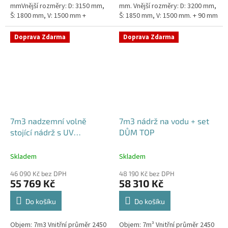
mmVnější rozměry: D: 3150 mm,
mm. Vnější rozměry: D: 3200 mm,
Š: 1800 mm, V: 1500 mm +
Š: 1850 mm, V: 1500 mm. + 90 mm
komínek ZÁKLADNÍ VARIANTA
žebra proti spodní vodě +
NÁDRŽE - VNĚJŠÍ VYSTUŽENÍ. NA
komínek Nádrž do míst...
Doprava Zdarma
Doprava Zdarma
PŘÁNÍ...
7m3 nadzemní volně
7m3 nádrž na vodu + set
stojící nádrž s UV
DŮM TOP
stabilizací
Skladem
Skladem
46 090 Kč bez DPH
48 190 Kč bez DPH
55 769 Kč
58 310 Kč
Do košíku
Do košíku
Objem: 7m3 Vnitřní průměr 2450
Objem: 7m³ Vnitřní průměr 2450