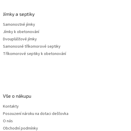
u
Jímky a septiky
Samonostné jímky
Jímky k obetonování
Dvouplášťové jímky
Samonosné tříkomorové septiky
Tříkomorové septiky k obetonování
Vše o nákupu
Kontakty
Posouzení nároku na dotaci dešťovka
O nás
Obchodní podmínky