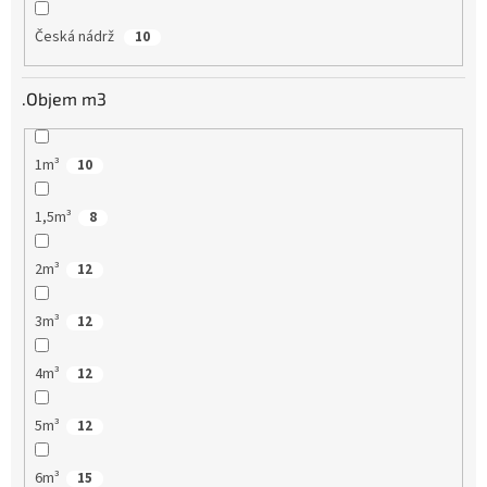
Česká nádrž
10
.Objem m3
1m³
10
1,5m³
8
2m³
12
3m³
12
4m³
12
5m³
12
6m³
15