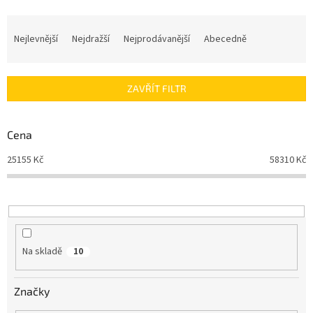
Ř
a
Nejlevnější
Nejdražší
Nejprodávanější
Abecedně
z
e
n
ZAVŘÍT FILTR
í
p
r
Cena
o
d
25155
Kč
58310
Kč
u
k
t
ů
Na skladě
10
Značky