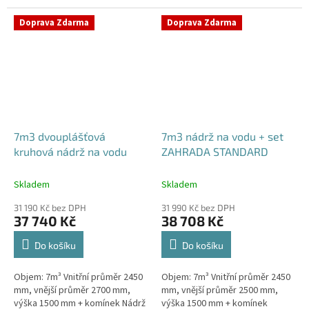
komínek Nádrž vhodná pod
bez potřeby obetonování
parkovací stání, komunikace i
Průměr...
Doprava Zdarma
Doprava Zdarma
terasy...
7m3 dvouplášťová
7m3 nádrž na vodu + set
kruhová nádrž na vodu
ZAHRADA STANDARD
Skladem
Skladem
31 190 Kč bez DPH
31 990 Kč bez DPH
37 740 Kč
38 708 Kč
Do košíku
Do košíku
Objem: 7m³ Vnitřní průměr 2450
Objem: 7m³ Vnitřní průměr 2450
mm, vnější průměr 2700 mm,
mm, vnější průměr 2500 mm,
výška 1500 mm + komínek Nádrž
výška 1500 mm + komínek