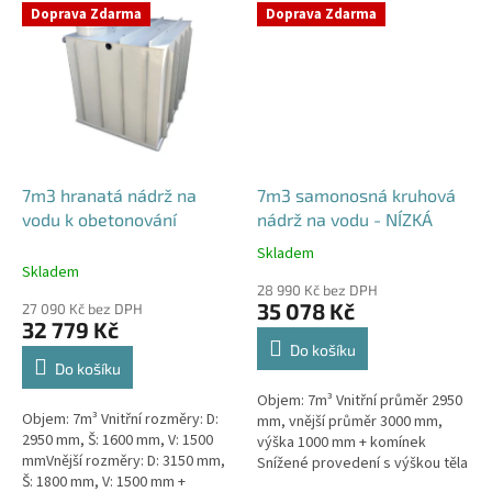
umístění přítoku/ů, odtoku/ů...
umístění přítoku/ů, odtoku/ů
Doprava Zdarma
Doprava Zdarma
apod....
7m3 hranatá nádrž na
7m3 samonosná kruhová
vodu k obetonování
nádrž na vodu - NÍZKÁ
Skladem
Průměrné
Skladem
hodnocení
28 990 Kč bez DPH
produktu
35 078 Kč
27 090 Kč bez DPH
je
32 779 Kč
5,0
Do košíku
z
Do košíku
5
Objem: 7m³ Vnitřní průměr 2950
hvězdiček.
Objem: 7m³ Vnitřní rozměry: D:
mm, vnější průměr 3000 mm,
2950 mm, Š: 1600 mm, V: 1500
výška 1000 mm + komínek
mmVnější rozměry: D: 3150 mm,
Snížené provedení s výškou těla
Š: 1800 mm, V: 1500 mm +
pouhý 1m! Kvalitní, pevná nádrž