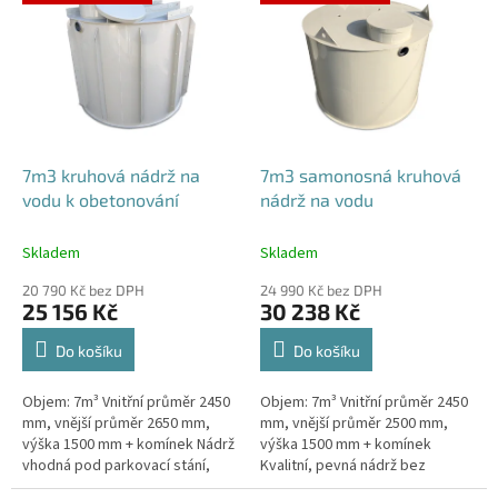
ý
p
i
s
p
r
o
d
7m3 kruhová nádrž na
7m3 samonosná kruhová
u
vodu k obetonování
nádrž na vodu
k
t
Skladem
Skladem
ů
20 790 Kč bez DPH
24 990 Kč bez DPH
25 156 Kč
30 238 Kč
Do košíku
Do košíku
Objem: 7m³ Vnitřní průměr 2450
Objem: 7m³ Vnitřní průměr 2450
mm, vnější průměr 2650 mm,
mm, vnější průměr 2500 mm,
výška 1500 mm + komínek Nádrž
výška 1500 mm + komínek
vhodná pod parkovací stání,
Kvalitní, pevná nádrž bez
komunikace i terasy Průměr a
potřeby obetonování.Průměr a