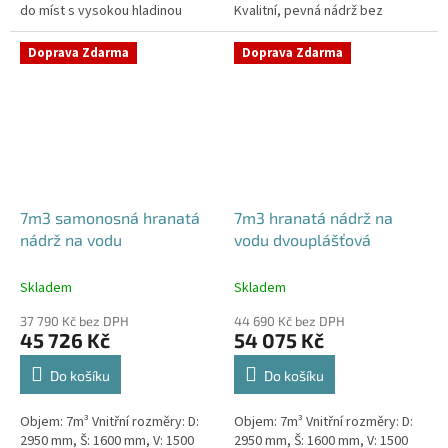
do míst s vysokou hladinou
Kvalitní, pevná nádrž bez
spodní vody - pojízdná Průměr a
potřeby obetonování.Průměr a
umístění přítoku/ů, odtoku/ů...
umístění přítoku/ů, odtoku/ů
Doprava Zdarma
Doprava Zdarma
apod....
7m3 samonosná hranatá
7m3 hranatá nádrž na
nádrž na vodu
vodu dvouplášťová
Skladem
Skladem
37 790 Kč bez DPH
44 690 Kč bez DPH
45 726 Kč
54 075 Kč
Do košíku
Do košíku
Objem: 7m³ Vnitřní rozměry: D:
Objem: 7m³ Vnitřní rozměry: D:
2950 mm, Š: 1600 mm, V: 1500
2950 mm, Š: 1600 mm, V: 1500