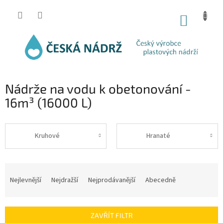
Přejít
na
NÁKUP
obsah
KOŠÍK
Nádrže na vodu k obetonování -
16m³ (16000 L)
Kruhové
Hranaté
Ř
a
Nejlevnější
Nejdražší
Nejprodávanější
Abecedně
z
e
n
ZAVŘÍT FILTR
í