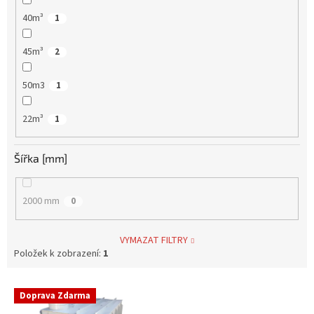
40m³
1
45m³
2
50m3
1
22m³
1
Šířka [mm]
2000 mm
0
VYMAZAT FILTRY
Položek k zobrazení:
1
V
Doprava Zdarma
ý