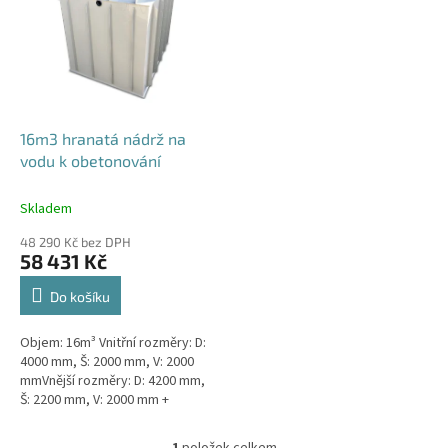
p
i
s
p
r
o
d
16m3 hranatá nádrž na
u
vodu k obetonování
k
t
Skladem
ů
48 290 Kč bez DPH
58 431 Kč
Do košíku
Objem: 16m³ Vnitřní rozměry: D:
4000 mm, Š: 2000 mm, V: 2000
mmVnější rozměry: D: 4200 mm,
Š: 2200 mm, V: 2000 mm +
komínek Nádrž vhodná pod
parkovací stání, komunikace i
1
položek celkem