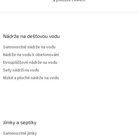
O
terasy...
v
l
Z
á
á
d
p
a
a
Nádrže na dešťovou vodu
c
t
í
Samonostné nádrže na vodu
í
p
Nádrže na vodu k obetonování
r
v
Dvouplášťové nádrže na vodu
k
Sety nádrží na vodu
y
Nízké a ploché nádrže na vodu
v
ý
p
i
s
u
Jímky a septiky
Samonostné jímky