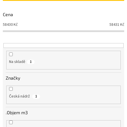
p
r
Cena
o
d
58430
Kč
58431
Kč
u
k
t
ů
Na skladě
1
Značky
Česká nádrž
1
.Objem m3