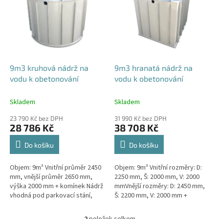
p
i
s
p
r
o
d
9m3 kruhová nádrž na
9m3 hranatá nádrž na
u
vodu k obetonování
vodu k obetonování
k
t
Skladem
Skladem
ů
23 790 Kč bez DPH
31 990 Kč bez DPH
28 786 Kč
38 708 Kč
Do košíku
Do košíku
Objem: 9m³ Vnitřní průměr 2450
Objem: 9m³ Vnitřní rozměry: D:
mm, vnější průměr 2650 mm,
2250 mm, Š: 2000 mm, V: 2000
výška 2000 mm + komínek Nádrž
mmVnější rozměry: D: 2450 mm,
vhodná pod parkovací stání,
Š: 2200 mm, V: 2000 mm +
komunikace i terasy Průměr a
komínek Nádrž vhodná pod
umístění přítoku/ů, odtoku/ů...
parkovací stání, komunikace i
2
položek celkem