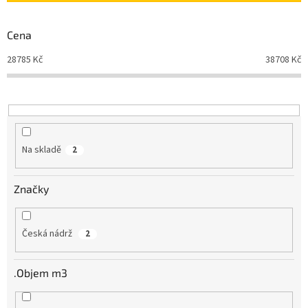
p
r
Cena
o
d
28785
Kč
38708
Kč
u
k
t
ů
Na skladě
2
Značky
Česká nádrž
2
.Objem m3