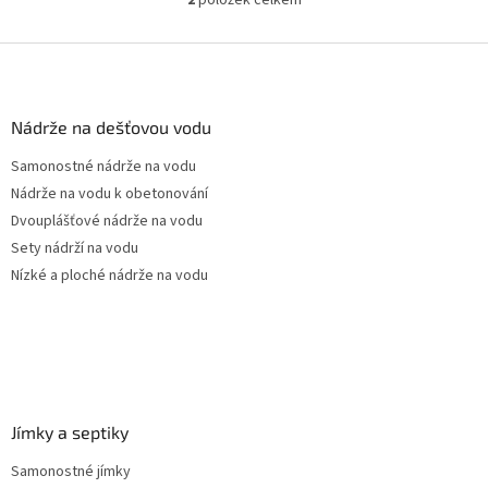
O
terasy...
v
l
Z
á
á
d
p
a
a
Nádrže na dešťovou vodu
c
t
í
Samonostné nádrže na vodu
í
p
Nádrže na vodu k obetonování
r
v
Dvouplášťové nádrže na vodu
k
Sety nádrží na vodu
y
Nízké a ploché nádrže na vodu
v
ý
p
i
s
u
Jímky a septiky
Samonostné jímky