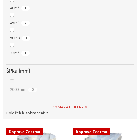
40m³
1
45m³
2
50m3
1
22m³
1
Šířka [mm]
2000 mm
0
VYMAZAT FILTRY
Položek k zobrazení:
2
V
Doprava Zdarma
Doprava Zdarma
ý