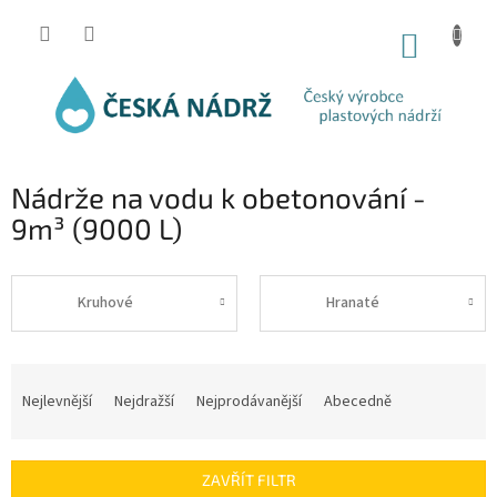
Přejít
na
NÁKUP
obsah
KOŠÍK
Nádrže na vodu k obetonování -
9m³ (9000 L)
Kruhové
Hranaté
Ř
a
Nejlevnější
Nejdražší
Nejprodávanější
Abecedně
z
e
n
ZAVŘÍT FILTR
í