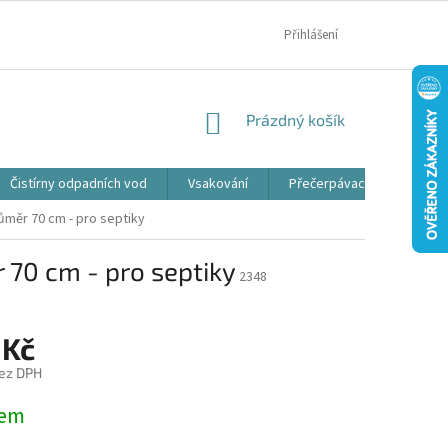
MOJE OBJEDNÁVKA
Přihlášení
NÁKUPNÍ
Prázdný košík
KOŠÍK
Čistírny odpadních vod
Vsakování
Přečerpávací jímky
ůměr 70 cm - pro septiky
 70 cm - pro septiky
2348
 Kč
ez DPH
dem