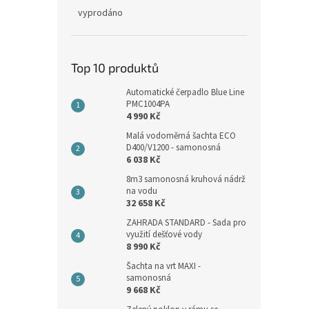
vyprodáno
Top 10 produktů
Automatické čerpadlo Blue Line
PMC1004PA
4 990 Kč
Malá vodoměrná šachta ECO
D400/V1200 - samonosná
6 038 Kč
8m3 samonosná kruhová nádrž
na vodu
32 658 Kč
ZAHRADA STANDARD - Sada pro
využití dešťové vody
8 990 Kč
Šachta na vrt MAXI -
samonosná
9 668 Kč