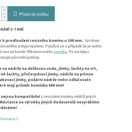
Přidat do košíku
ÁNÍ 3-7 DNÍ.
 k prodloužení revizního komínu o 100 mm.
Vyroben
lovaného polypropylenu. Používá se v případě že je nutno
it revizní komín tříkomorového
septiku
. Po instalaci
pasuje původní poklop.
 na nádrže na dešťovou vodu, jímky, šachty na vrt,
é šachty, přečerpávací jímky, nádrže na pitnou
akovací jímky, požární nádrže nebo odlučovače
eré mají průměr komínku 600 mm!
e
nejsou kompatibilní
s revizními komíny nádrží jiných
Nástavce na výrobky jiných dodavatelů nevyrábíme
odáváme!
informace