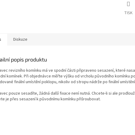
TISK
s
Diskuze
ailní popis produktu
avec revizního komínku má ve spodní části připraveno sesazení, které nasa
dní komínek. Při objednávce měřte výšku od vrcholu původního komínku p
ované finální umístění poklopu, nikoliv od stropu nádrže po finální umístěn
vec pouze sesadíte, žádná další fixace není nutná. Chcete-li si ale prodlouže
te je přes sesazení k původnímu komínku přišroubovat.