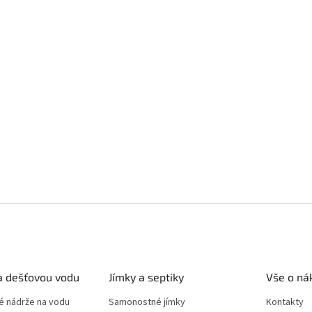
a dešťovou vodu
Jímky a septiky
Vše o ná
 nádrže na vodu
Samonostné jímky
Kontakty