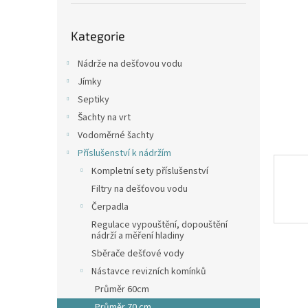
p
a
Přeskočit
n
Kategorie
kategorie
e
l
Nádrže na dešťovou vodu
Jímky
Septiky
Šachty na vrt
Vodoměrné šachty
Příslušenství k nádržím
Kompletní sety příslušenství
Filtry na dešťovou vodu
Čerpadla
Regulace vypouštění, dopouštění
nádrží a měření hladiny
Sběrače dešťové vody
Nástavce revizních komínků
Průměr 60cm
Průměr 70 cm