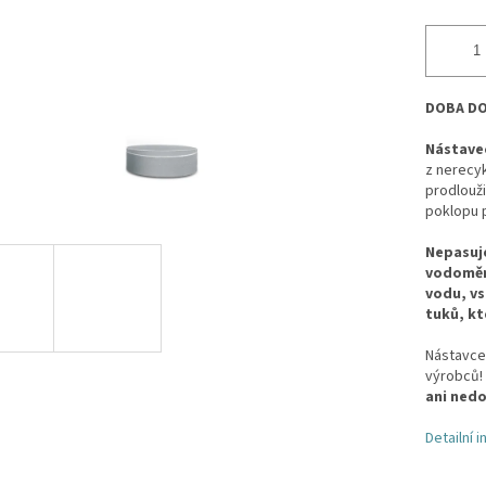
DOBA DOD
Nástavec
z nerecyk
prodlouž
poklopu 
Nepasuje
vodoměrn
vodu, vs
tuků, kt
Nástavc
výrobců!
ani ned
Detailní 