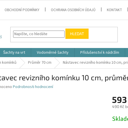
OBCHODNÍ PODMÍNKY
OCHRANA OSOBNÍCH ÚDAJŮ
KONTAKT
HLEDAT
Šachty na vrt
Vodoměrné šachty
Příslušenství k nádržím
ch komínků
Průměr 70 cm
Nástavec revizního komínku 10 cm, pr
avec revizního komínku 10 cm, průměr
né
noceno
Podrobnosti hodnocení
ní
593
u
490 Kč b
Měrná
Skla
cena:
k.