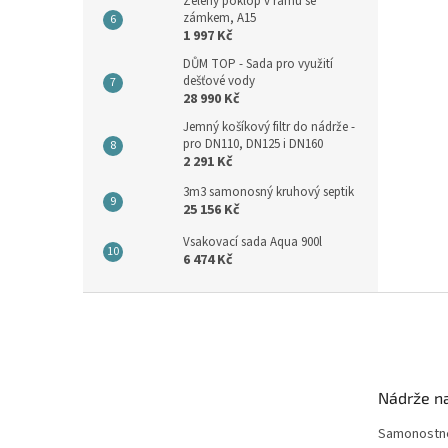
Zelený poklop v rámu se
zámkem, A15
1 997 Kč
DŮM TOP - Sada pro využití
dešťové vody
28 990 Kč
Jemný košíkový filtr do nádrže -
pro DN110, DN125 i DN160
2 291 Kč
3m3 samonosný kruhový septik
25 156 Kč
Vsakovací sada Aqua 900l
6 474 Kč
Z
á
p
a
t
Nádrže n
í
Samonostné