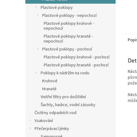
Plastové poklopy
Plastové poklopy - nepochozí
Plastové poklopy kruhové -
nepochozí
Plastové poklopy hranaté -
Popi
nepochozí
Plastové poklopy - pochozí
Plastové poklopy kruhové - pochozí
Det
Plastové poklopy hranaté - pochozí
Nást
Poklopy k nádržím na vodu
půvo
Kruhové
požad
Hranaté
Násta
Vnitřní filtry pro dočištění
může
Šachty, hadice, vodní zásuvky
Čistírny odpadních vod
Vsakování
Přečerpávací jímky
Samonosné