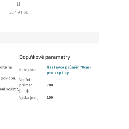
ZEPTAT SE
Doplňkové parametry
díte na
Nástavce průměr 70cm -
Kategorie
:
o
pro septiky
í poklopu.
Vnitřní
průměr
700
ní pojistit,
[mm]
:
Výška [mm]
:
100