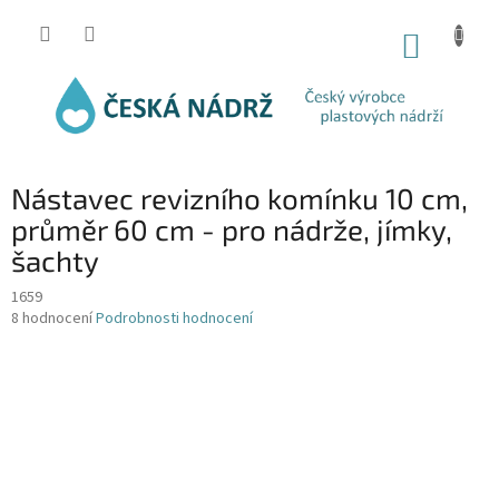
Přejít
na
NÁKUP
obsah
KOŠÍK
Nástavec revizního komínku 10 cm,
průměr 60 cm - pro nádrže, jímky,
šachty
1659
Průměrné
8 hodnocení
Podrobnosti hodnocení
hodnocení
produktu
je
4,5
z
5
hvězdiček.