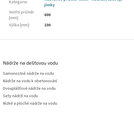
Kategorie
:
jímky
Vnitřní průměr
600
[mm]
:
Výška [mm]
:
100
Z
á
p
a
Nádrže na dešťovou vodu
t
Samonostné nádrže na vodu
í
Nádrže na vodu k obetonování
Dvouplášťové nádrže na vodu
Sety nádrží na vodu
Nízké a ploché nádrže na vodu