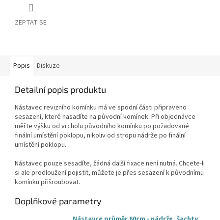
ZEPTAT SE
Popis
Diskuze
Detailní popis produktu
Nástavec revizního komínku má ve spodní části připraveno
sesazení, které nasadíte na původní komínek. Při objednávce
měřte výšku od vrcholu původního komínku po požadované
finální umístění poklopu, nikoliv od stropu nádrže po finální
umístění poklopu.
Nástavec pouze sesadíte, žádná další fixace není nutná. Chcete-li
si ale prodloužení pojistit, můžete je přes sesazení k původnímu
komínku přišroubovat.
Doplňkové parametry
Nástavce průměr 60cm - nádrže, šachty,