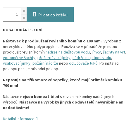
Přidat do košíku
DOBA DODÁNÍ 3-7 DNÍ.
Nástavec k prodloužení revizního komínu o 100 mm.
Vyroben z
nerecyklovaného polypropylenu. Používá se v případě že je nutno
prodloužit revizní komín
nádrže na dešťovou vodu
,
jímky
,
šachty na vrt
,
vodoměrné šachty
,
přečerpávací jímky
,
nádrže na pitnou vodu
,
vsakovací jímky
,
požární nádrže
nebo
odlučovače tuků
. Po instalaci
poklopu pasuje původní poklop.
Nepasuje na tříkomorové septiky, které mají průměr komínku
700 mm!
Nástavce
nejsou kompatibilní
s revizními komíny nádrží jiných
výrobců!
Nástavce na výrobky jiných dodavatelů nevyrábíme ani
nedodáváme!
Detailní informace