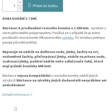
Přidat do košíku
DOBA DODÁNÍ 3-7 DNÍ.
Nástavec k prodloužení revizního komínu o 1 300 mm.
Vyroben z
nerecyklovaného polypropylenu. Používá se v případě že je nutno
prodloužit revizní komín tříkomorového
septiku
. Po instalaci poklopu
pasuje původní poklop.
Nepasuje na nádrže na dešťovou vodu, jímky, šachty na vrt,
vodoměrné šachty, přečerpávací jímky, nádrže na pitnou vodu,
vsakovací jímky, požární nádrže nebo odlučovače tuků, které
mají průměr komínku 600 mm!
Nástavce
nejsou kompatibilní
s revizními komíny nádrží jiných
výrobců!
Nástavce na výrobky jiných dodavatelů nevyrábíme ani
nedodáváme!
Detailní informace