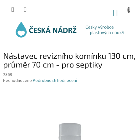
Přejít
na
NÁKUP
obsah
KOŠÍK
Nástavec revizního komínku 130 cm,
průměr 70 cm - pro septiky
2369
Průměrné
Neohodnoceno
Podrobnosti hodnocení
hodnocení
produktu
je
0,0
z
5
hvězdiček.