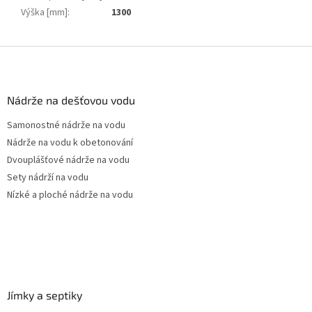
Výška [mm]
:
1300
Z
á
p
a
Nádrže na dešťovou vodu
t
Samonostné nádrže na vodu
í
Nádrže na vodu k obetonování
Dvouplášťové nádrže na vodu
Sety nádrží na vodu
Nízké a ploché nádrže na vodu
Jímky a septiky