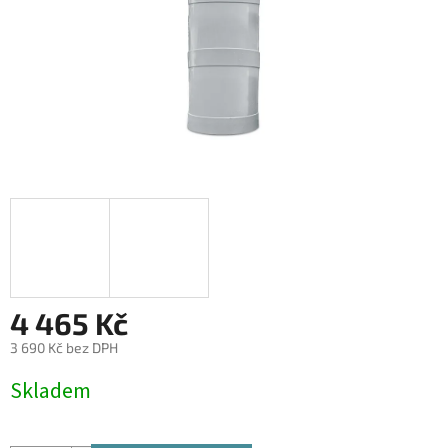
4 465 Kč
3 690 Kč bez DPH
Měrná
Skladem
cena: