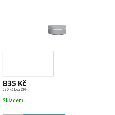
835 Kč
690 Kč bez DPH
Měrná
Skladem
cena: