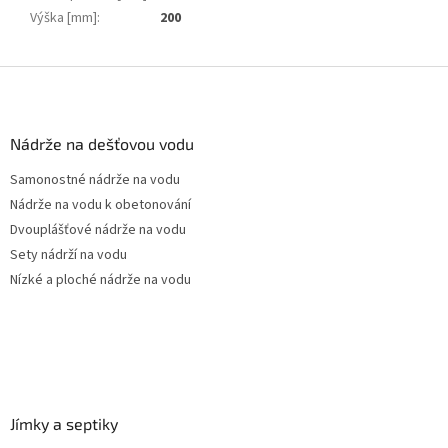
Výška [mm]
:
200
Z
á
p
a
Nádrže na dešťovou vodu
t
Samonostné nádrže na vodu
í
Nádrže na vodu k obetonování
Dvouplášťové nádrže na vodu
Sety nádrží na vodu
Nízké a ploché nádrže na vodu
Jímky a septiky