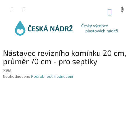
Přejít
na
NÁKUP
obsah
KOŠÍK
Nástavec revizního komínku 20 cm,
průměr 70 cm - pro septiky
2358
Průměrné
Neohodnoceno
Podrobnosti hodnocení
hodnocení
produktu
je
0,0
z
5
hvězdiček.