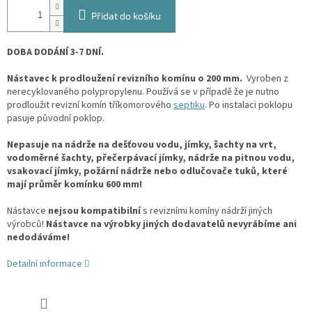
Přidat do košíku
DOBA DODÁNÍ 3-7 DNÍ.
Nástavec k prodloužení revizního komínu o 200 mm.
Vyroben z
nerecyklovaného polypropylenu. Používá se v případě že je nutno
prodloužit revizní komín tříkomorového
septiku
. Po instalaci poklopu
pasuje původní poklop.
Nepasuje na nádrže na dešťovou vodu, jímky, šachty na vrt,
vodoměrné šachty, přečerpávací jímky, nádrže na pitnou vodu,
vsakovací jímky, požární nádrže nebo odlučovače tuků, které
mají průměr komínku 600 mm!
Nástavce
nejsou kompatibilní
s revizními komíny nádrží jiných
výrobců!
Nástavce na výrobky jiných dodavatelů nevyrábíme ani
nedodáváme!
Detailní informace