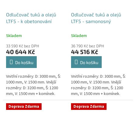
Odlučovač tuků a olejů
Odlučovač tuků a olejů
LTF5 - k obetonování
LTF5 - samonosný
Skladem
Skladem
33 590 Kč bez DPH
36 790 Kč bez DPH
40 644 Kč
44 516 Kč
Do košíku
Do košíku
Vnitřní rozměry: D: 3000 mm, Š:
Vnitřní rozměry: D: 3000 mm, Š:
1000 mm, V: 1500 mm. Vnější
1000 mm, V: 1500 mm. Vnější
rozměry: D: 3200 mm, Š: 1200
rozměry: D: 3200 mm, Š: 1200
mm, V: 1500 mm + komínek.
mm, V: 1500 mm + komínek.
Lapák tuků do 5l/s nebo 1000
Lapák tuků do 5l/s nebo 1000
jídel denně Průměr a...
jídel denně Průměr a...
Doprava Zdarma
Doprava Zdarma