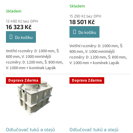
k
Skladem
Průměrné
t
Skladem
hodnocení
ů
15 290 Kč bez DPH
produktu
18 501 Kč
13 490 Kč bez DPH
je
16 323 Kč
4,5
Do košíku
z
Do košíku
5
Vnitřní rozměry: D: 1000 mm, Š:
hvězdiček.
Vnitřní rozměry: D: 1000 mm, Š:
600 mm, V: 1000 mmVnější
600 mm, V: 1000 mmVnější
rozměry: D: 1200 mm, Š: 800 mm,
rozměry: D: 1200 mm, Š: 800 mm,
V: 1000 mm + komínek Lapák
V: 1000 mm + komínek Lapák
tuků do 1l/s nebo 100 jídel
tuků do 1l/s nebo 100 jídel
denně Průměr a umístění...
denně Průměr a umístění...
Doprava Zdarma
Doprava Zdarma
Odlučovač tuků a olejů
Odlučovač tuků a olejů