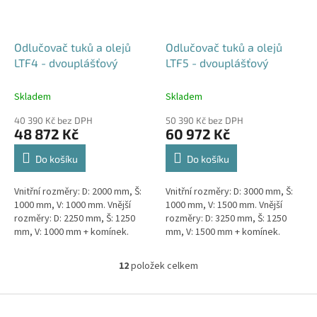
Odlučovač tuků a olejů
Odlučovač tuků a olejů
LTF4 - dvouplášťový
LTF5 - dvouplášťový
Skladem
Skladem
40 390 Kč bez DPH
50 390 Kč bez DPH
48 872 Kč
60 972 Kč
Do košíku
Do košíku
Vnitřní rozměry: D: 2000 mm, Š:
Vnitřní rozměry: D: 3000 mm, Š:
1000 mm, V: 1000 mm. Vnější
1000 mm, V: 1500 mm. Vnější
rozměry: D: 2250 mm, Š: 1250
rozměry: D: 3250 mm, Š: 1250
mm, V: 1000 mm + komínek.
mm, V: 1500 mm + komínek.
Lapák tuků do 4l/s nebo 600
Lapák tuků do 5l/s nebo 1000
jídel denně Průměr a umístění...
jídel denně Průměr a...
12
položek celkem
O
v
l
Z
á
á