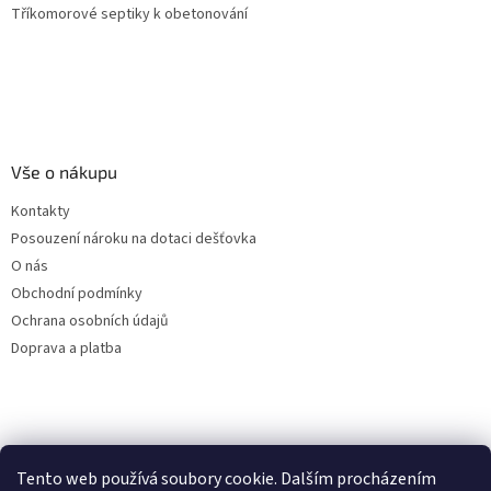
Tříkomorové septiky k obetonování
Vše o nákupu
Kontakty
Posouzení nároku na dotaci dešťovka
O nás
Obchodní podmínky
Ochrana osobních údajů
Doprava a platba
Virtuální asistent
Tento web používá soubory cookie. Dalším procházením
Filtry dešťové vody
Online