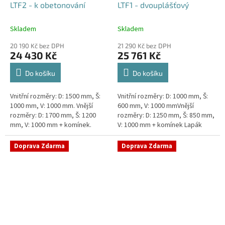
LTF2 - k obetonování
LTF1 - dvouplášťový
Skladem
Skladem
20 190 Kč bez DPH
21 290 Kč bez DPH
24 430 Kč
25 761 Kč
Do košíku
Do košíku
Vnitřní rozměry: D: 1500 mm, Š:
Vnitřní rozměry: D: 1000 mm, Š:
1000 mm, V: 1000 mm. Vnější
600 mm, V: 1000 mmVnější
rozměry: D: 1700 mm, Š: 1200
rozměry: D: 1250 mm, Š: 850 mm,
mm, V: 1000 mm + komínek.
V: 1000 mm + komínek Lapák
Lapák tuků do 2l/s nebo 250
tuků do 1l/s nebo 100 jídel
jídel denně Průměr a umístění...
denně Průměr a umístění...
Doprava Zdarma
Doprava Zdarma