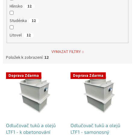
Hlinsko
12
Studénka
12
Litovel
12
VYMAZAT FILTRY
Položek k zobrazení:
12
V
Doprava Zdarma
Doprava Zdarma
ý
p
i
s
p
r
o
d
Odlučovač tuků a olejů
Odlučovač tuků a olejů
u
LTF1 - k obetonování
LTF1 - samonosný