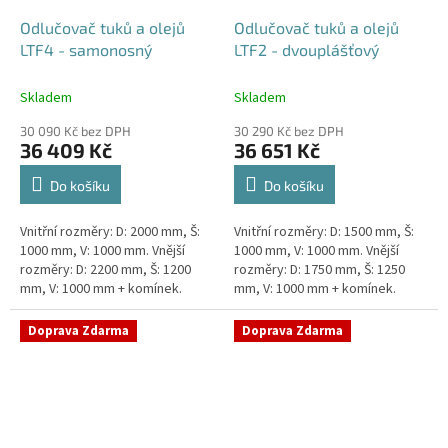
Odlučovač tuků a olejů
Odlučovač tuků a olejů
LTF4 - samonosný
LTF2 - dvouplášťový
Skladem
Skladem
30 090 Kč bez DPH
30 290 Kč bez DPH
36 409 Kč
36 651 Kč
Do košíku
Do košíku
Vnitřní rozměry: D: 2000 mm, Š:
Vnitřní rozměry: D: 1500 mm, Š:
1000 mm, V: 1000 mm. Vnější
1000 mm, V: 1000 mm. Vnější
rozměry: D: 2200 mm, Š: 1200
rozměry: D: 1750 mm, Š: 1250
mm, V: 1000 mm + komínek.
mm, V: 1000 mm + komínek.
Lapák tuků do 4l/s nebo 600
Lapák tuků do 2l/s nebo 250
jídel denně Průměr a umístění...
jídel denně Průměr a umístění...
Doprava Zdarma
Doprava Zdarma