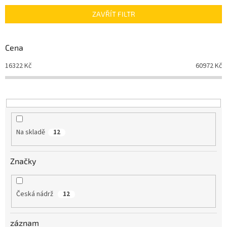
n
ZAVŘÍT FILTR
í
p
r
Cena
o
d
16322
Kč
60972
Kč
u
k
t
ů
Na skladě
12
Značky
Česká nádrž
12
záznam