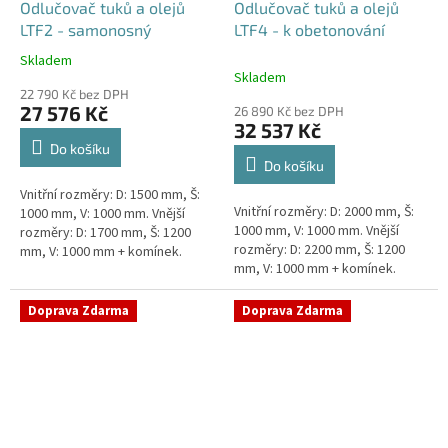
Odlučovač tuků a olejů
Odlučovač tuků a olejů
LTF2 - samonosný
LTF4 - k obetonování
Skladem
Průměrné
Skladem
hodnocení
22 790 Kč bez DPH
produktu
27 576 Kč
26 890 Kč bez DPH
je
32 537 Kč
5,0
Do košíku
z
Do košíku
5
Vnitřní rozměry: D: 1500 mm, Š:
hvězdiček.
Vnitřní rozměry: D: 2000 mm, Š:
1000 mm, V: 1000 mm. Vnější
1000 mm, V: 1000 mm. Vnější
rozměry: D: 1700 mm, Š: 1200
rozměry: D: 2200 mm, Š: 1200
mm, V: 1000 mm + komínek.
mm, V: 1000 mm + komínek.
Lapák tuků do 2l/s nebo 250
Lapák tuků do 4l/s nebo 600
jídel denně Průměr a umístění...
jídel denně Průměr a umístění...
Doprava Zdarma
Doprava Zdarma