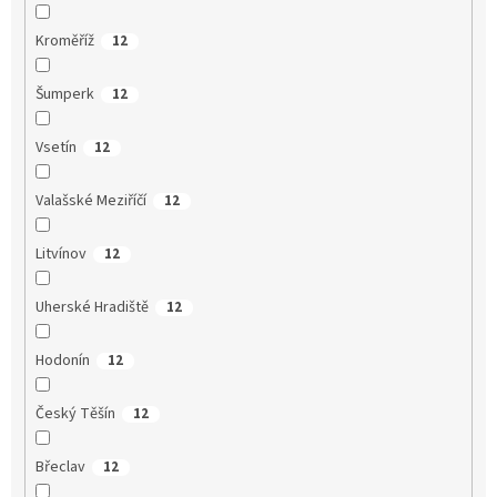
Kroměříž
12
Šumperk
12
Vsetín
12
Valašské Meziříčí
12
Litvínov
12
Uherské Hradiště
12
Hodonín
12
Český Těšín
12
Břeclav
12