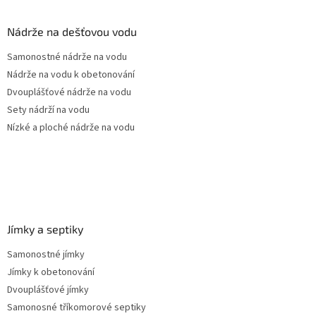
d
p
a
a
Nádrže na dešťovou vodu
c
t
í
Samonostné nádrže na vodu
í
p
Nádrže na vodu k obetonování
r
v
Dvouplášťové nádrže na vodu
k
Sety nádrží na vodu
y
Nízké a ploché nádrže na vodu
v
ý
p
i
s
u
Jímky a septiky
Samonostné jímky
Jímky k obetonování
Dvouplášťové jímky
Samonosné tříkomorové septiky