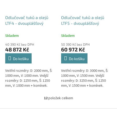
Odlučovač tuků a olejů
Odlučovač tuků a olejů
LTF4 - dvouplášťový
LTF5 - dvouplášťový
Skladem
Skladem
40 390 Kč bez DPH
50 390 Kč bez DPH
48 872 Kč
60 972 Kč
Do košíku
Do košíku
Vnitřní rozměry: D: 2000 mm, Š:
Vnitřní rozměry: D: 3000 mm, Š:
1000 mm, V: 1000 mm. Vnější
1000 mm, V: 1500 mm. Vnější
rozměry: D: 2250 mm, Š: 1250
rozměry: D: 3250 mm, Š: 1250
mm, V: 1000 mm + komínek.
mm, V: 1500 mm + komínek.
Lapák tuků do 4l/s nebo 600
Lapák tuků do 5l/s nebo 1000
jídel denně Průměr a umístění...
jídel denně Průměr a...
12
položek celkem
O
v
l
Z
á
á