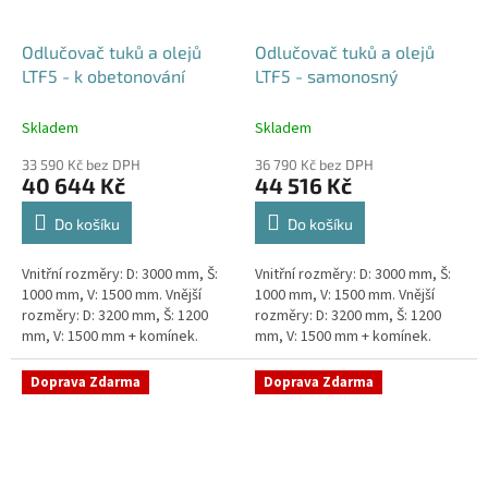
Odlučovač tuků a olejů
Odlučovač tuků a olejů
LTF5 - k obetonování
LTF5 - samonosný
Skladem
Skladem
33 590 Kč bez DPH
36 790 Kč bez DPH
40 644 Kč
44 516 Kč
Do košíku
Do košíku
Vnitřní rozměry: D: 3000 mm, Š:
Vnitřní rozměry: D: 3000 mm, Š:
1000 mm, V: 1500 mm. Vnější
1000 mm, V: 1500 mm. Vnější
rozměry: D: 3200 mm, Š: 1200
rozměry: D: 3200 mm, Š: 1200
mm, V: 1500 mm + komínek.
mm, V: 1500 mm + komínek.
Lapák tuků do 5l/s nebo 1000
Lapák tuků do 5l/s nebo 1000
jídel denně Průměr a...
jídel denně Průměr a...
Doprava Zdarma
Doprava Zdarma