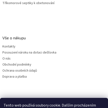
Tříkomorové septiky k obetonování
Vše o nákupu
Kontakty
Posouzení nároku na dotaci dešťovka
O nás
Obchodní podmínky
Ochrana osobních údajů
Doprava a platba
Virtuální asistent
Tento web používá soubory cookie. Dalším procházením
Filtry dešťové vody
Online