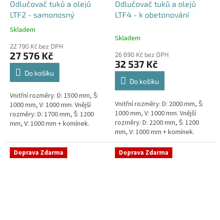
Odlučovač tuků a olejů
Odlučovač tuků a olejů
LTF2 - samonosný
LTF4 - k obetonování
Skladem
Průměrné
Skladem
hodnocení
22 790 Kč bez DPH
produktu
27 576 Kč
26 890 Kč bez DPH
je
32 537 Kč
5,0
Do košíku
z
Do košíku
5
Vnitřní rozměry: D: 1500 mm, Š:
hvězdiček.
Vnitřní rozměry: D: 2000 mm, Š:
1000 mm, V: 1000 mm. Vnější
1000 mm, V: 1000 mm. Vnější
rozměry: D: 1700 mm, Š: 1200
rozměry: D: 2200 mm, Š: 1200
mm, V: 1000 mm + komínek.
mm, V: 1000 mm + komínek.
Lapák tuků do 2l/s nebo 250
Lapák tuků do 4l/s nebo 600
jídel denně Průměr a umístění...
jídel denně Průměr a umístění...
Doprava Zdarma
Doprava Zdarma