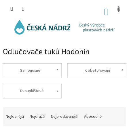
Přejít
na
NÁKUP
obsah
KOŠÍK
Odlučovače tuků Hodonín
Samonosné
K obetonování
Dvouplášťové
Ř
a
Nejlevnější
Nejdražší
Nejprodávanější
Abecedně
z
e