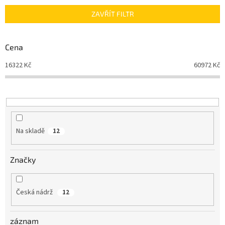
n
ZAVŘÍT FILTR
í
p
r
Cena
o
d
16322
Kč
60972
Kč
u
k
t
ů
Na skladě
12
Značky
Česká nádrž
12
záznam