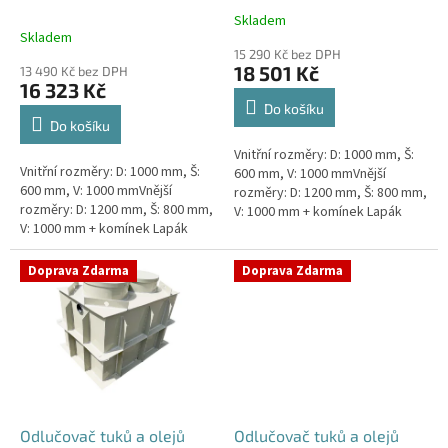
k
Skladem
Průměrné
t
Skladem
hodnocení
ů
15 290 Kč bez DPH
produktu
18 501 Kč
13 490 Kč bez DPH
je
16 323 Kč
4,5
Do košíku
z
Do košíku
5
Vnitřní rozměry: D: 1000 mm, Š:
hvězdiček.
Vnitřní rozměry: D: 1000 mm, Š:
600 mm, V: 1000 mmVnější
600 mm, V: 1000 mmVnější
rozměry: D: 1200 mm, Š: 800 mm,
rozměry: D: 1200 mm, Š: 800 mm,
V: 1000 mm + komínek Lapák
V: 1000 mm + komínek Lapák
tuků do 1l/s nebo 100 jídel
tuků do 1l/s nebo 100 jídel
denně Průměr a umístění...
denně Průměr a umístění...
Doprava Zdarma
Doprava Zdarma
Odlučovač tuků a olejů
Odlučovač tuků a olejů