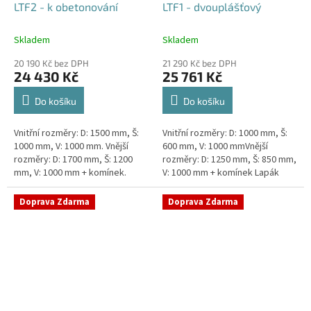
LTF2 - k obetonování
LTF1 - dvouplášťový
Skladem
Skladem
20 190 Kč bez DPH
21 290 Kč bez DPH
24 430 Kč
25 761 Kč
Do košíku
Do košíku
Vnitřní rozměry: D: 1500 mm, Š:
Vnitřní rozměry: D: 1000 mm, Š:
1000 mm, V: 1000 mm. Vnější
600 mm, V: 1000 mmVnější
rozměry: D: 1700 mm, Š: 1200
rozměry: D: 1250 mm, Š: 850 mm,
mm, V: 1000 mm + komínek.
V: 1000 mm + komínek Lapák
Lapák tuků do 2l/s nebo 250
tuků do 1l/s nebo 100 jídel
jídel denně Průměr a umístění...
denně Průměr a umístění...
Doprava Zdarma
Doprava Zdarma