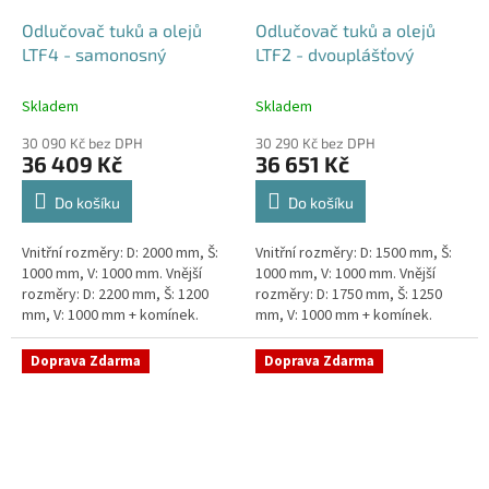
Odlučovač tuků a olejů
Odlučovač tuků a olejů
LTF4 - samonosný
LTF2 - dvouplášťový
Skladem
Skladem
30 090 Kč bez DPH
30 290 Kč bez DPH
36 409 Kč
36 651 Kč
Do košíku
Do košíku
Vnitřní rozměry: D: 2000 mm, Š:
Vnitřní rozměry: D: 1500 mm, Š:
1000 mm, V: 1000 mm. Vnější
1000 mm, V: 1000 mm. Vnější
rozměry: D: 2200 mm, Š: 1200
rozměry: D: 1750 mm, Š: 1250
mm, V: 1000 mm + komínek.
mm, V: 1000 mm + komínek.
Lapák tuků do 4l/s nebo 600
Lapák tuků do 2l/s nebo 250
jídel denně Průměr a umístění...
jídel denně Průměr a umístění...
Doprava Zdarma
Doprava Zdarma