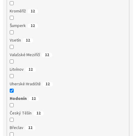
Kroměříž
12
Šumperk
12
Vsetín
12
Valašské Meziříčí
12
Litvínov
12
Uherské Hradiště
12
Hodonín
12
Český Těšín
12
Břeclav
12