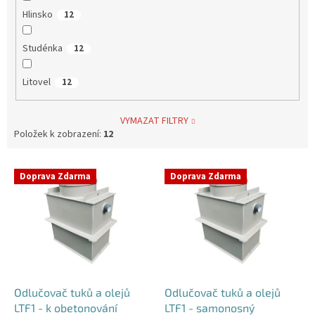
Hlinsko
12
Studénka
12
Litovel
12
VYMAZAT FILTRY
Položek k zobrazení:
12
V
Doprava Zdarma
Doprava Zdarma
ý
p
i
s
p
r
o
d
Odlučovač tuků a olejů
Odlučovač tuků a olejů
u
LTF1 - k obetonování
LTF1 - samonosný