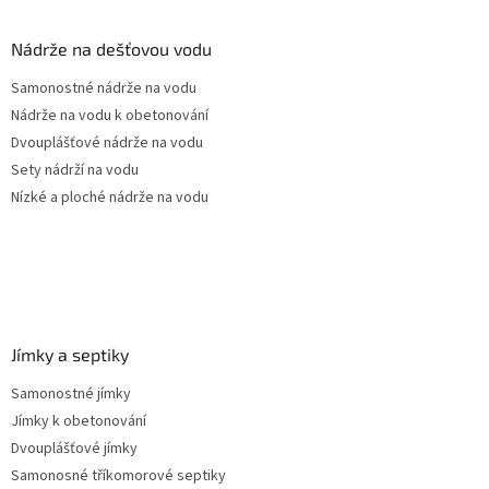
d
p
a
a
Nádrže na dešťovou vodu
c
t
í
Samonostné nádrže na vodu
í
p
Nádrže na vodu k obetonování
r
v
Dvouplášťové nádrže na vodu
k
Sety nádrží na vodu
y
Nízké a ploché nádrže na vodu
v
ý
p
i
s
u
Jímky a septiky
Samonostné jímky
Jímky k obetonování
Dvouplášťové jímky
Samonosné tříkomorové septiky