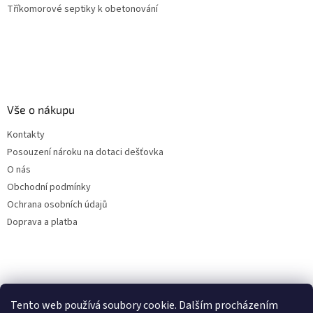
Tříkomorové septiky k obetonování
Vše o nákupu
Kontakty
Posouzení nároku na dotaci dešťovka
O nás
Obchodní podmínky
Ochrana osobních údajů
Doprava a platba
Virtuální asistent
Tento web používá soubory cookie. Dalším procházením
Filtry dešťové vody
Online