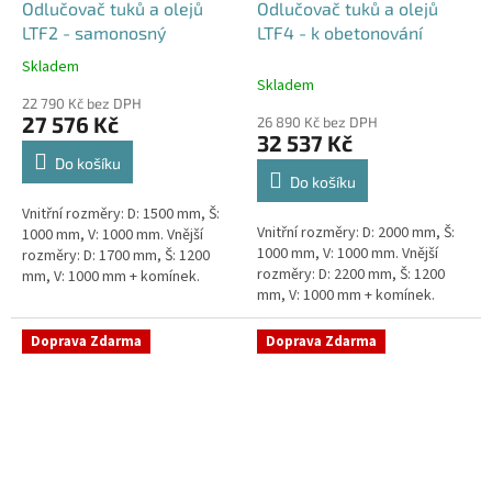
Odlučovač tuků a olejů
Odlučovač tuků a olejů
LTF2 - samonosný
LTF4 - k obetonování
Skladem
Průměrné
Skladem
hodnocení
22 790 Kč bez DPH
produktu
27 576 Kč
26 890 Kč bez DPH
je
32 537 Kč
5,0
Do košíku
z
Do košíku
5
Vnitřní rozměry: D: 1500 mm, Š:
hvězdiček.
Vnitřní rozměry: D: 2000 mm, Š:
1000 mm, V: 1000 mm. Vnější
1000 mm, V: 1000 mm. Vnější
rozměry: D: 1700 mm, Š: 1200
rozměry: D: 2200 mm, Š: 1200
mm, V: 1000 mm + komínek.
mm, V: 1000 mm + komínek.
Lapák tuků do 2l/s nebo 250
Lapák tuků do 4l/s nebo 600
jídel denně Průměr a umístění...
jídel denně Průměr a umístění...
Doprava Zdarma
Doprava Zdarma