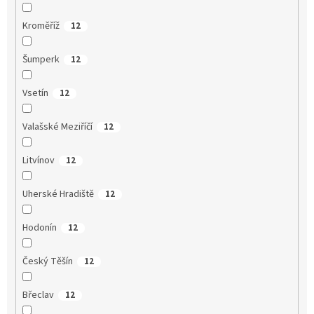
Kroměříž
12
Šumperk
12
Vsetín
12
Valašské Meziříčí
12
Litvínov
12
Uherské Hradiště
12
Hodonín
12
Český Těšín
12
Břeclav
12