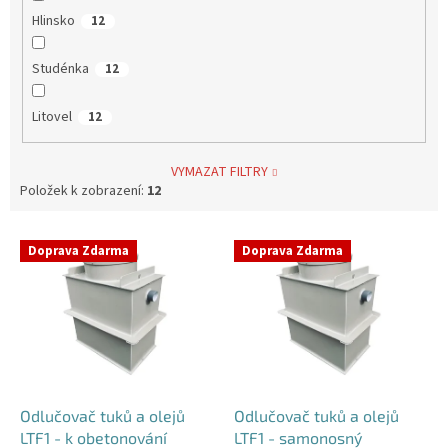
Hlinsko
12
Studénka
12
Litovel
12
VYMAZAT FILTRY
Položek k zobrazení:
12
V
Doprava Zdarma
Doprava Zdarma
ý
p
i
s
p
r
o
d
Odlučovač tuků a olejů
Odlučovač tuků a olejů
u
LTF1 - k obetonování
LTF1 - samonosný