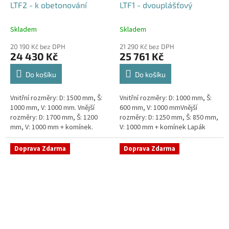
LTF2 - k obetonování
LTF1 - dvouplášťový
Skladem
Skladem
20 190 Kč bez DPH
21 290 Kč bez DPH
24 430 Kč
25 761 Kč
Do košíku
Do košíku
Vnitřní rozměry: D: 1500 mm, Š:
Vnitřní rozměry: D: 1000 mm, Š:
1000 mm, V: 1000 mm. Vnější
600 mm, V: 1000 mmVnější
rozměry: D: 1700 mm, Š: 1200
rozměry: D: 1250 mm, Š: 850 mm,
mm, V: 1000 mm + komínek.
V: 1000 mm + komínek Lapák
Lapák tuků do 2l/s nebo 250
tuků do 1l/s nebo 100 jídel
jídel denně Průměr a umístění...
denně Průměr a umístění...
Doprava Zdarma
Doprava Zdarma