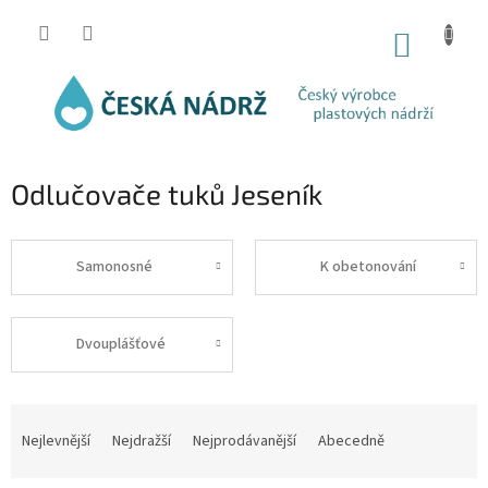
Přejít
na
NÁKUP
obsah
KOŠÍK
Odlučovače tuků Jeseník
Samonosné
K obetonování
Dvouplášťové
Ř
a
Nejlevnější
Nejdražší
Nejprodávanější
Abecedně
z
e