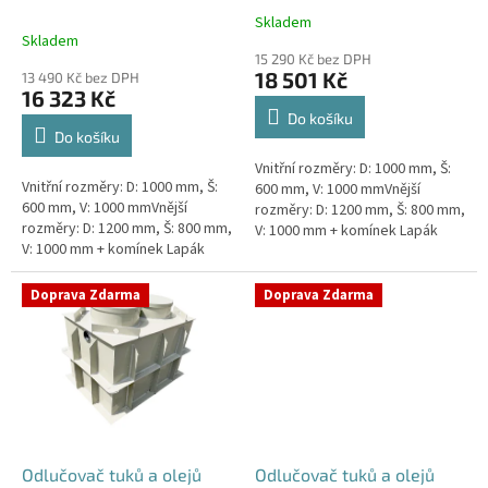
k
Skladem
Průměrné
t
Skladem
hodnocení
ů
15 290 Kč bez DPH
produktu
18 501 Kč
13 490 Kč bez DPH
je
16 323 Kč
4,5
Do košíku
z
Do košíku
5
Vnitřní rozměry: D: 1000 mm, Š:
hvězdiček.
Vnitřní rozměry: D: 1000 mm, Š:
600 mm, V: 1000 mmVnější
600 mm, V: 1000 mmVnější
rozměry: D: 1200 mm, Š: 800 mm,
rozměry: D: 1200 mm, Š: 800 mm,
V: 1000 mm + komínek Lapák
V: 1000 mm + komínek Lapák
tuků do 1l/s nebo 100 jídel
tuků do 1l/s nebo 100 jídel
denně Průměr a umístění...
denně Průměr a umístění...
Doprava Zdarma
Doprava Zdarma
Odlučovač tuků a olejů
Odlučovač tuků a olejů