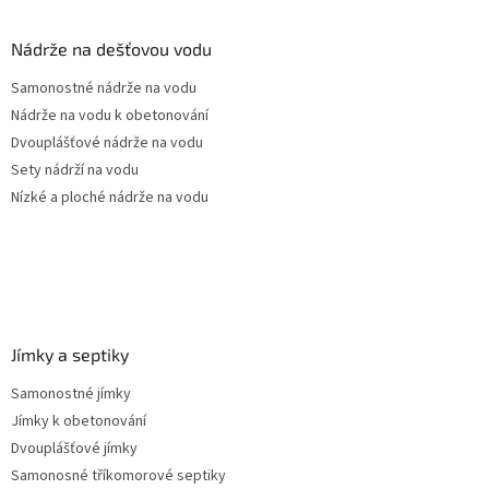
d
p
a
a
Nádrže na dešťovou vodu
c
t
í
Samonostné nádrže na vodu
í
p
Nádrže na vodu k obetonování
r
v
Dvouplášťové nádrže na vodu
k
Sety nádrží na vodu
y
Nízké a ploché nádrže na vodu
v
ý
p
i
s
u
Jímky a septiky
Samonostné jímky
Jímky k obetonování
Dvouplášťové jímky
Samonosné tříkomorové septiky