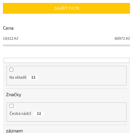
n
ZAVŘÍT FILTR
í
p
r
Cena
o
d
16322
Kč
60972
Kč
u
k
t
ů
Na skladě
12
Značky
Česká nádrž
12
záznam