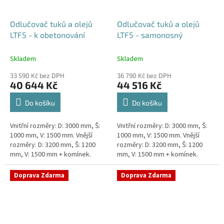
Odlučovač tuků a olejů
Odlučovač tuků a olejů
LTF5 - k obetonování
LTF5 - samonosný
Skladem
Skladem
33 590 Kč bez DPH
36 790 Kč bez DPH
40 644 Kč
44 516 Kč
Do košíku
Do košíku
Vnitřní rozměry: D: 3000 mm, Š:
Vnitřní rozměry: D: 3000 mm, Š:
1000 mm, V: 1500 mm. Vnější
1000 mm, V: 1500 mm. Vnější
rozměry: D: 3200 mm, Š: 1200
rozměry: D: 3200 mm, Š: 1200
mm, V: 1500 mm + komínek.
mm, V: 1500 mm + komínek.
Lapák tuků do 5l/s nebo 1000
Lapák tuků do 5l/s nebo 1000
jídel denně Průměr a...
jídel denně Průměr a...
Doprava Zdarma
Doprava Zdarma