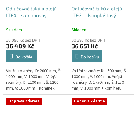
Odlučovač tuků a olejů
Odlučovač tuků a olejů
LTF4 - samonosný
LTF2 - dvouplášťový
Skladem
Skladem
30 090 Kč bez DPH
30 290 Kč bez DPH
36 409 Kč
36 651 Kč
Do košíku
Do košíku
Vnitřní rozměry: D: 2000 mm, Š:
Vnitřní rozměry: D: 1500 mm, Š:
1000 mm, V: 1000 mm. Vnější
1000 mm, V: 1000 mm. Vnější
rozměry: D: 2200 mm, Š: 1200
rozměry: D: 1750 mm, Š: 1250
mm, V: 1000 mm + komínek.
mm, V: 1000 mm + komínek.
Lapák tuků do 4l/s nebo 600
Lapák tuků do 2l/s nebo 250
jídel denně Průměr a umístění...
jídel denně Průměr a umístění...
Doprava Zdarma
Doprava Zdarma