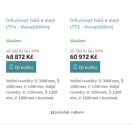
Odlučovač tuků a olejů
Odlučovač tuků a olejů
LTF4 - dvouplášťový
LTF5 - dvouplášťový
Skladem
Skladem
40 390 Kč bez DPH
50 390 Kč bez DPH
48 872 Kč
60 972 Kč
Do košíku
Do košíku
Vnitřní rozměry: D: 2000 mm, Š:
Vnitřní rozměry: D: 3000 mm, Š:
1000 mm, V: 1000 mm. Vnější
1000 mm, V: 1500 mm. Vnější
rozměry: D: 2250 mm, Š: 1250
rozměry: D: 3250 mm, Š: 1250
mm, V: 1000 mm + komínek.
mm, V: 1500 mm + komínek.
Lapák tuků do 4l/s nebo 600
Lapák tuků do 5l/s nebo 1000
jídel denně Průměr a umístění...
jídel denně Průměr a...
12
položek celkem
O
v
l
Z
á
á