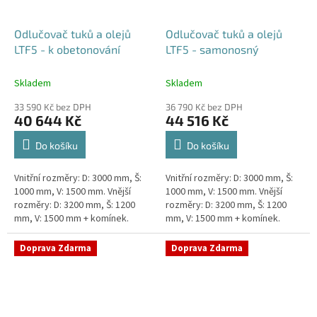
Odlučovač tuků a olejů
Odlučovač tuků a olejů
LTF5 - k obetonování
LTF5 - samonosný
Skladem
Skladem
33 590 Kč bez DPH
36 790 Kč bez DPH
40 644 Kč
44 516 Kč
Do košíku
Do košíku
Vnitřní rozměry: D: 3000 mm, Š:
Vnitřní rozměry: D: 3000 mm, Š:
1000 mm, V: 1500 mm. Vnější
1000 mm, V: 1500 mm. Vnější
rozměry: D: 3200 mm, Š: 1200
rozměry: D: 3200 mm, Š: 1200
mm, V: 1500 mm + komínek.
mm, V: 1500 mm + komínek.
Lapák tuků do 5l/s nebo 1000
Lapák tuků do 5l/s nebo 1000
jídel denně Průměr a...
jídel denně Průměr a...
Doprava Zdarma
Doprava Zdarma