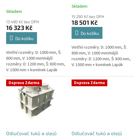
k
Skladem
Průměrné
t
Skladem
hodnocení
ů
15 290 Kč bez DPH
produktu
18 501 Kč
13 490 Kč bez DPH
je
16 323 Kč
4,5
Do košíku
z
Do košíku
5
Vnitřní rozměry: D: 1000 mm, Š:
hvězdiček.
Vnitřní rozměry: D: 1000 mm, Š:
600 mm, V: 1000 mmVnější
600 mm, V: 1000 mmVnější
rozměry: D: 1200 mm, Š: 800 mm,
rozměry: D: 1200 mm, Š: 800 mm,
V: 1000 mm + komínek Lapák
V: 1000 mm + komínek Lapák
tuků do 1l/s nebo 100 jídel
tuků do 1l/s nebo 100 jídel
denně Průměr a umístění...
denně Průměr a umístění...
Doprava Zdarma
Doprava Zdarma
Odlučovač tuků a olejů
Odlučovač tuků a olejů