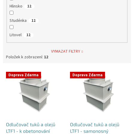
Hlinsko
12
Studénka
12
Litovel
12
VYMAZAT FILTRY
Položek k zobrazení:
12
V
Doprava Zdarma
Doprava Zdarma
ý
p
i
s
p
r
o
d
Odlučovač tuků a olejů
Odlučovač tuků a olejů
u
LTF1 - k obetonování
LTF1 - samonosný