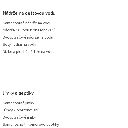
d
p
a
a
Nádrže na dešťovou vodu
c
t
í
Samonostné nádrže na vodu
í
p
Nádrže na vodu k obetonování
r
v
Dvouplášťové nádrže na vodu
k
Sety nádrží na vodu
y
Nízké a ploché nádrže na vodu
v
ý
p
i
s
u
Jímky a septiky
Samonostné jímky
Jímky k obetonování
Dvouplášťové jímky
Samonosné tříkomorové septiky