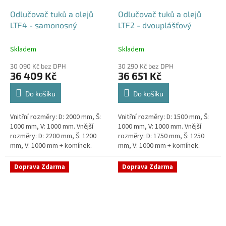
Odlučovač tuků a olejů
Odlučovač tuků a olejů
LTF4 - samonosný
LTF2 - dvouplášťový
Skladem
Skladem
30 090 Kč bez DPH
30 290 Kč bez DPH
36 409 Kč
36 651 Kč
Do košíku
Do košíku
Vnitřní rozměry: D: 2000 mm, Š:
Vnitřní rozměry: D: 1500 mm, Š:
1000 mm, V: 1000 mm. Vnější
1000 mm, V: 1000 mm. Vnější
rozměry: D: 2200 mm, Š: 1200
rozměry: D: 1750 mm, Š: 1250
mm, V: 1000 mm + komínek.
mm, V: 1000 mm + komínek.
Lapák tuků do 4l/s nebo 600
Lapák tuků do 2l/s nebo 250
jídel denně Průměr a umístění...
jídel denně Průměr a umístění...
Doprava Zdarma
Doprava Zdarma