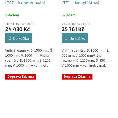
LTF2 - k obetonování
LTF1 - dvouplášťový
Skladem
Skladem
20 190 Kč bez DPH
21 290 Kč bez DPH
24 430 Kč
25 761 Kč
Do košíku
Do košíku
Vnitřní rozměry: D: 1500 mm, Š:
Vnitřní rozměry: D: 1000 mm, Š:
1000 mm, V: 1000 mm. Vnější
600 mm, V: 1000 mmVnější
rozměry: D: 1700 mm, Š: 1200
rozměry: D: 1250 mm, Š: 850 mm,
mm, V: 1000 mm + komínek.
V: 1000 mm + komínek Lapák
Lapák tuků do 2l/s nebo 250
tuků do 1l/s nebo 100 jídel
jídel denně Průměr a umístění...
denně Průměr a umístění...
Doprava Zdarma
Doprava Zdarma