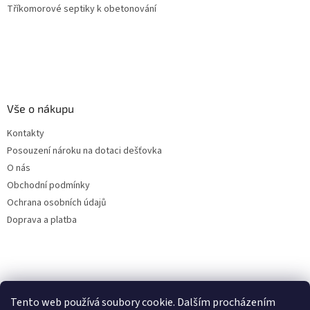
Tříkomorové septiky k obetonování
Vše o nákupu
Kontakty
Posouzení nároku na dotaci dešťovka
O nás
Obchodní podmínky
Ochrana osobních údajů
Doprava a platba
Virtuální asistent
Tento web používá soubory cookie. Dalším procházením
Filtry dešťové vody
Online