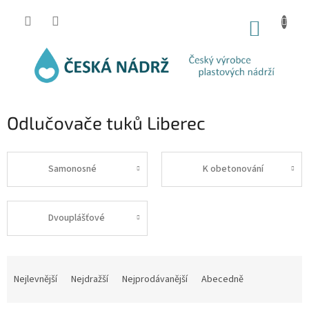
Přejít
na
NÁKUP
obsah
KOŠÍK
Odlučovače tuků Liberec
Samonosné
K obetonování
Dvouplášťové
Ř
a
Nejlevnější
Nejdražší
Nejprodávanější
Abecedně
z
e