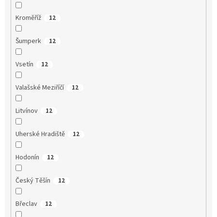
Kroměříž
12
Šumperk
12
Vsetín
12
Valašské Meziříčí
12
Litvínov
12
Uherské Hradiště
12
Hodonín
12
Český Těšín
12
Břeclav
12