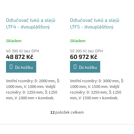
Odlučovač tuků a olejů
Odlučovač tuků a olejů
LTF4 - dvouplášťový
LTF5 - dvouplášťový
Skladem
Skladem
40 390 Kč bez DPH
50 390 Kč bez DPH
48 872 Kč
60 972 Kč
Do košíku
Do košíku
Vnitřní rozměry: D: 2000 mm, Š:
Vnitřní rozměry: D: 3000 mm, Š:
1000 mm, V: 1000 mm. Vnější
1000 mm, V: 1500 mm. Vnější
rozměry: D: 2250 mm, Š: 1250
rozměry: D: 3250 mm, Š: 1250
mm, V: 1000 mm + komínek.
mm, V: 1500 mm + komínek.
Lapák tuků do 4l/s nebo 600
Lapák tuků do 5l/s nebo 1000
jídel denně Průměr a umístění...
jídel denně Průměr a...
12
položek celkem
O
v
l
Z
á
á