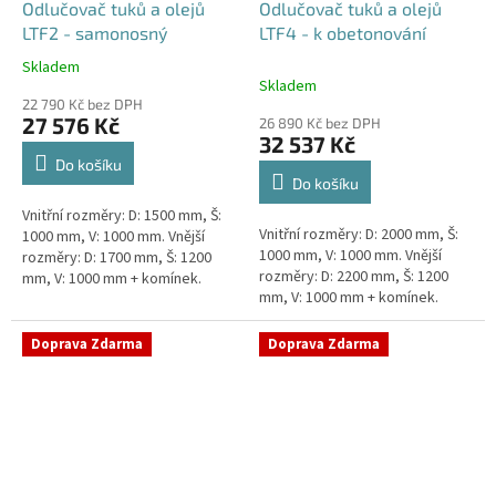
Odlučovač tuků a olejů
Odlučovač tuků a olejů
LTF2 - samonosný
LTF4 - k obetonování
Skladem
Průměrné
Skladem
hodnocení
22 790 Kč bez DPH
produktu
27 576 Kč
26 890 Kč bez DPH
je
32 537 Kč
5,0
Do košíku
z
Do košíku
5
Vnitřní rozměry: D: 1500 mm, Š:
hvězdiček.
Vnitřní rozměry: D: 2000 mm, Š:
1000 mm, V: 1000 mm. Vnější
1000 mm, V: 1000 mm. Vnější
rozměry: D: 1700 mm, Š: 1200
rozměry: D: 2200 mm, Š: 1200
mm, V: 1000 mm + komínek.
mm, V: 1000 mm + komínek.
Lapák tuků do 2l/s nebo 250
Lapák tuků do 4l/s nebo 600
jídel denně Průměr a umístění...
jídel denně Průměr a umístění...
Doprava Zdarma
Doprava Zdarma