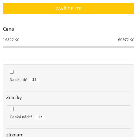
n
ZAVŘÍT FILTR
í
p
r
Cena
o
d
16322
Kč
60972
Kč
u
k
t
ů
Na skladě
12
Značky
Česká nádrž
12
záznam