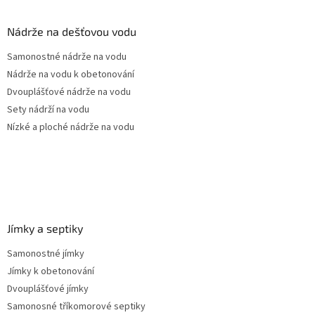
d
p
a
a
Nádrže na dešťovou vodu
c
t
í
Samonostné nádrže na vodu
í
p
Nádrže na vodu k obetonování
r
v
Dvouplášťové nádrže na vodu
k
Sety nádrží na vodu
y
Nízké a ploché nádrže na vodu
v
ý
p
i
s
u
Jímky a septiky
Samonostné jímky
Jímky k obetonování
Dvouplášťové jímky
Samonosné tříkomorové septiky