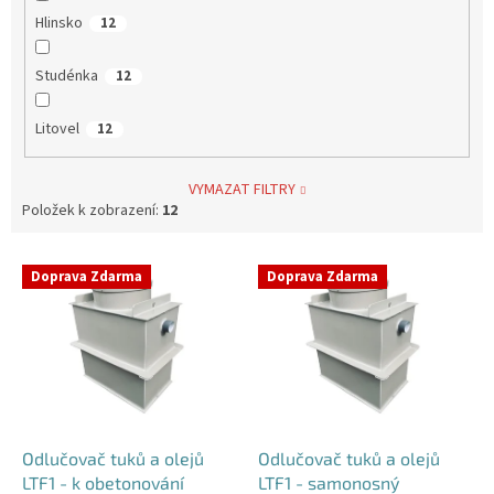
Hlinsko
12
Studénka
12
Litovel
12
VYMAZAT FILTRY
Položek k zobrazení:
12
V
Doprava Zdarma
Doprava Zdarma
ý
p
i
s
p
r
o
d
Odlučovač tuků a olejů
Odlučovač tuků a olejů
u
LTF1 - k obetonování
LTF1 - samonosný