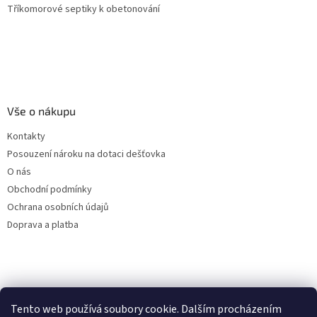
Tříkomorové septiky k obetonování
Vše o nákupu
Kontakty
Posouzení nároku na dotaci dešťovka
O nás
Obchodní podmínky
Ochrana osobních údajů
Doprava a platba
Virtuální asistent
Tento web používá soubory cookie. Dalším procházením
Filtry dešťové vody
Online