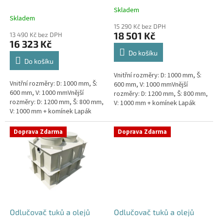
k
Skladem
Průměrné
t
Skladem
hodnocení
ů
15 290 Kč bez DPH
produktu
18 501 Kč
13 490 Kč bez DPH
je
16 323 Kč
4,5
Do košíku
z
Do košíku
5
Vnitřní rozměry: D: 1000 mm, Š:
hvězdiček.
Vnitřní rozměry: D: 1000 mm, Š:
600 mm, V: 1000 mmVnější
600 mm, V: 1000 mmVnější
rozměry: D: 1200 mm, Š: 800 mm,
rozměry: D: 1200 mm, Š: 800 mm,
V: 1000 mm + komínek Lapák
V: 1000 mm + komínek Lapák
tuků do 1l/s nebo 100 jídel
tuků do 1l/s nebo 100 jídel
denně Průměr a umístění...
denně Průměr a umístění...
Doprava Zdarma
Doprava Zdarma
Odlučovač tuků a olejů
Odlučovač tuků a olejů