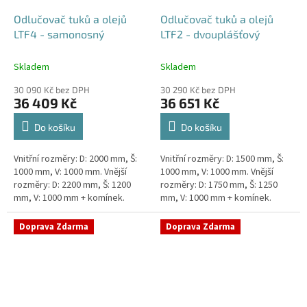
Odlučovač tuků a olejů
Odlučovač tuků a olejů
LTF4 - samonosný
LTF2 - dvouplášťový
Skladem
Skladem
30 090 Kč bez DPH
30 290 Kč bez DPH
36 409 Kč
36 651 Kč
Do košíku
Do košíku
Vnitřní rozměry: D: 2000 mm, Š:
Vnitřní rozměry: D: 1500 mm, Š:
1000 mm, V: 1000 mm. Vnější
1000 mm, V: 1000 mm. Vnější
rozměry: D: 2200 mm, Š: 1200
rozměry: D: 1750 mm, Š: 1250
mm, V: 1000 mm + komínek.
mm, V: 1000 mm + komínek.
Lapák tuků do 4l/s nebo 600
Lapák tuků do 2l/s nebo 250
jídel denně Průměr a umístění...
jídel denně Průměr a umístění...
Doprava Zdarma
Doprava Zdarma