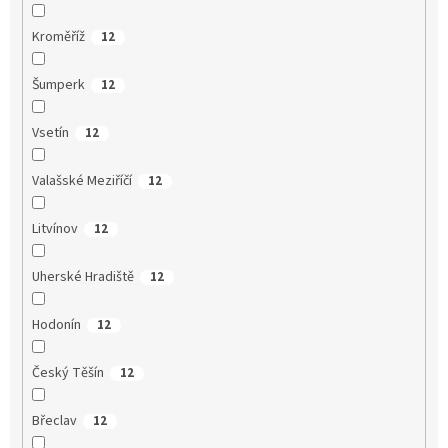
Kroměříž
12
Šumperk
12
Vsetín
12
Valašské Meziříčí
12
Litvínov
12
Uherské Hradiště
12
Hodonín
12
Český Těšín
12
Břeclav
12