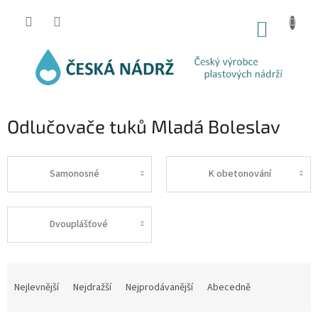
Přejít
na
NÁKUP
obsah
KOŠÍK
Odlučovače tuků Mladá Boleslav
Samonosné
K obetonování
Dvouplášťové
Ř
a
Nejlevnější
Nejdražší
Nejprodávanější
Abecedně
z
e