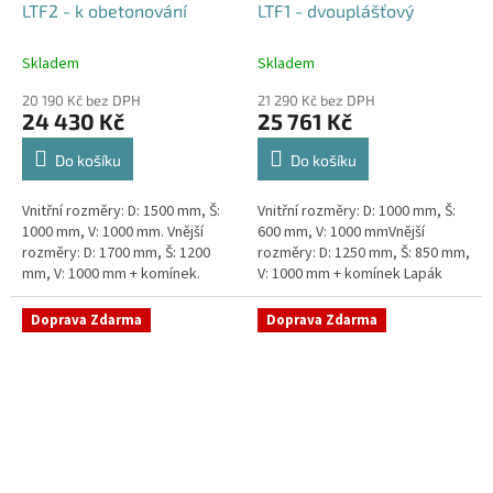
LTF2 - k obetonování
LTF1 - dvouplášťový
Skladem
Skladem
20 190 Kč bez DPH
21 290 Kč bez DPH
24 430 Kč
25 761 Kč
Do košíku
Do košíku
Vnitřní rozměry: D: 1500 mm, Š:
Vnitřní rozměry: D: 1000 mm, Š:
1000 mm, V: 1000 mm. Vnější
600 mm, V: 1000 mmVnější
rozměry: D: 1700 mm, Š: 1200
rozměry: D: 1250 mm, Š: 850 mm,
mm, V: 1000 mm + komínek.
V: 1000 mm + komínek Lapák
Lapák tuků do 2l/s nebo 250
tuků do 1l/s nebo 100 jídel
jídel denně Průměr a umístění...
denně Průměr a umístění...
Doprava Zdarma
Doprava Zdarma