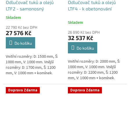
Odlučovač tuků a olejů
Odlučovač tuků a olejů
LTF2 - samonosný
LTF4 - k obetonování
Skladem
Průměrné
Skladem
hodnocení
22 790 Kč bez DPH
produktu
27 576 Kč
26 890 Kč bez DPH
je
32 537 Kč
5,0
Do košíku
z
Do košíku
5
Vnitřní rozměry: D: 1500 mm, Š:
hvězdiček.
Vnitřní rozměry: D: 2000 mm, Š:
1000 mm, V: 1000 mm. Vnější
1000 mm, V: 1000 mm. Vnější
rozměry: D: 1700 mm, Š: 1200
rozměry: D: 2200 mm, Š: 1200
mm, V: 1000 mm + komínek.
mm, V: 1000 mm + komínek.
Lapák tuků do 2l/s nebo 250
Lapák tuků do 4l/s nebo 600
jídel denně Průměr a umístění...
jídel denně Průměr a umístění...
Doprava Zdarma
Doprava Zdarma