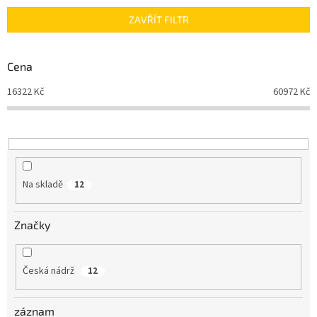
n
ZAVŘÍT FILTR
í
p
r
Cena
o
d
16322
Kč
60972
Kč
u
k
t
ů
Na skladě
12
Značky
Česká nádrž
12
záznam