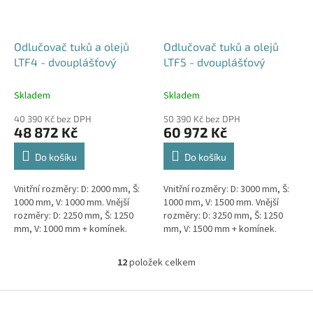
Odlučovač tuků a olejů
Odlučovač tuků a olejů
LTF4 - dvouplášťový
LTF5 - dvouplášťový
Skladem
Skladem
40 390 Kč bez DPH
50 390 Kč bez DPH
48 872 Kč
60 972 Kč
Do košíku
Do košíku
Vnitřní rozměry: D: 2000 mm, Š:
Vnitřní rozměry: D: 3000 mm, Š:
1000 mm, V: 1000 mm. Vnější
1000 mm, V: 1500 mm. Vnější
rozměry: D: 2250 mm, Š: 1250
rozměry: D: 3250 mm, Š: 1250
mm, V: 1000 mm + komínek.
mm, V: 1500 mm + komínek.
Lapák tuků do 4l/s nebo 600
Lapák tuků do 5l/s nebo 1000
jídel denně Průměr a umístění...
jídel denně Průměr a...
12
položek celkem
O
v
l
Z
á
á