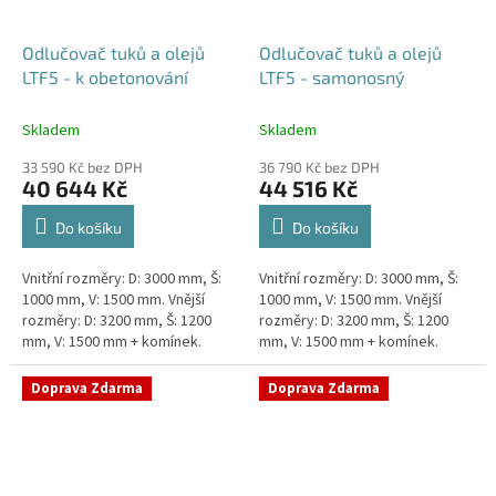
Odlučovač tuků a olejů
Odlučovač tuků a olejů
LTF5 - k obetonování
LTF5 - samonosný
Skladem
Skladem
33 590 Kč bez DPH
36 790 Kč bez DPH
40 644 Kč
44 516 Kč
Do košíku
Do košíku
Vnitřní rozměry: D: 3000 mm, Š:
Vnitřní rozměry: D: 3000 mm, Š:
1000 mm, V: 1500 mm. Vnější
1000 mm, V: 1500 mm. Vnější
rozměry: D: 3200 mm, Š: 1200
rozměry: D: 3200 mm, Š: 1200
mm, V: 1500 mm + komínek.
mm, V: 1500 mm + komínek.
Lapák tuků do 5l/s nebo 1000
Lapák tuků do 5l/s nebo 1000
jídel denně Průměr a...
jídel denně Průměr a...
Doprava Zdarma
Doprava Zdarma