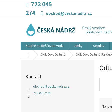
Přejít
723 045
na
274
obsah
obchod@ceskanadrz.cz
Nádrže na dešťovou vodu
Jímky
Septiky
Domů
Odlučovače tuků
Odlučovače tuků Pardub
P
Odl
o
s
Kontakt
t
r
obchod
@
ceskanadrz.cz
a
723 045 274
n
Ř
n
a
í
Nejlev
z