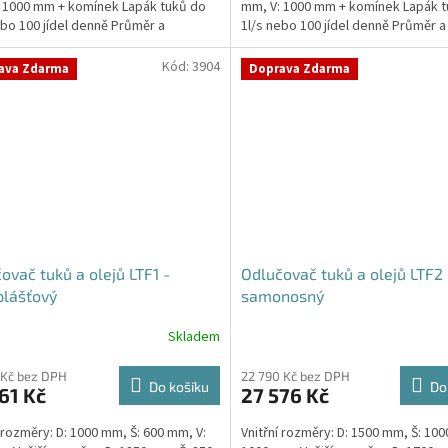
 1000 mm + komínek Lapák tuků do
mm, V: 1000 mm + komínek Lapák 
hvězdiček.
ebo 100 jídel denně Průměr a
1l/s nebo 100 jídel denně Průměr a
í...
umístění...
Kód:
3904
ava Zdarma
Doprava Zdarma
ovač tuků a olejů LTF1 -
Odlučovač tuků a olejů LTF2 
plášťový
samonosný
Skladem
Průměrné
hodnocení
produktu
 Kč bez DPH
22 790 Kč bez DPH
Do košíku
Do
61 Kč
27 576 Kč
je
5,0
í rozměry: D: 1000 mm, Š: 600 mm, V:
Vnitřní rozměry: D: 1500 mm, Š: 100
z