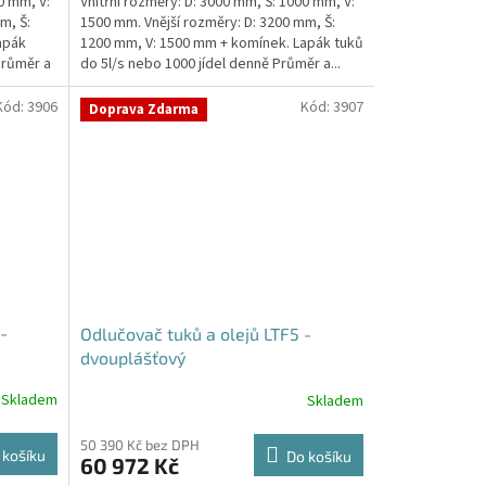
0 mm, V:
Vnitřní rozměry: D: 3000 mm, Š: 1000 mm, V:
m, Š:
1500 mm. Vnější rozměry: D: 3200 mm, Š:
apák
1200 mm, V: 1500 mm + komínek. Lapák tuků
Průměr a
do 5l/s nebo 1000 jídel denně Průměr a...
Kód:
3906
Kód:
3907
Doprava Zdarma
-
Odlučovač tuků a olejů LTF5 -
dvouplášťový
Skladem
Skladem
50 390 Kč bez DPH
 košíku
Do košíku
60 972 Kč