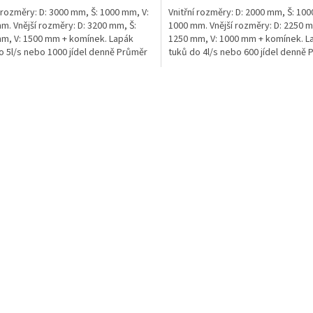
í rozměry: D: 3000 mm, Š: 1000 mm, V:
Vnitřní rozměry: D: 2000 mm, Š: 100
m. Vnější rozměry: D: 3200 mm, Š:
1000 mm. Vnější rozměry: D: 2250 m
m, V: 1500 mm + komínek. Lapák
1250 mm, V: 1000 mm + komínek. L
o 5l/s nebo 1000 jídel denně Průměr
tuků do 4l/s nebo 600 jídel denně 
umístění...
O
v
l
á
d
a
c
í
p
r
v
k
y
v
ý
p
i
s