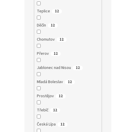
Teplice
12
Děčín
12
Chomutov
12
Přerov
12
Jablonec nad Nisou
12
Mladá Boleslav
12
Prostějov
12
Třebíč
12
Česká Lípa
12