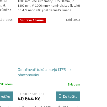
m, Š:
1000 mm. Vnější rozměry: D: 2200 mm, Š:
apák
1200 mm, V: 1000 mm + komínek. Lapák tuků
Průměr a
do 4l/s nebo 600 jídel denně Průměr a
umístění...
Kód:
3905
Kód:
3903
Doprava Zdarma
-
Odlučovač tuků a olejů LTF5 - k
obetonování
Skladem
Skladem
33 590 Kč bez DPH
 košíku
Do košíku
40 644 Kč