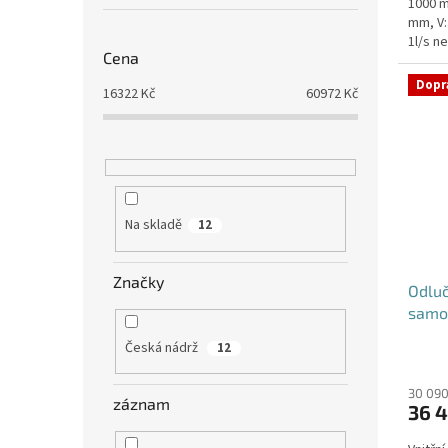
1000 m
mm, V:
1l/s n
Cena
umístěn
Dopr
16322
Kč
60972
Kč
Na skladě
12
Značky
Odluč
samo
Česká nádrž
12
30 090
záznam
36 