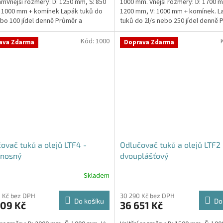
mVnější rozměry: D: 1250 mm, Š: 850
1000 mm. Vnější rozměry: D: 1700 m
5
 1000 mm + komínek Lapák tuků do
1200 mm, V: 1000 mm + komínek. L
hvězdiček.
ebo 100 jídel denně Průměr a
tuků do 2l/s nebo 250 jídel denně 
í...
umístění...
Kód:
1000
ava Zdarma
Doprava Zdarma
ovač tuků a olejů LTF4 -
Odlučovač tuků a olejů LTF2 
nosný
dvouplášťový
Skladem
 Kč bez DPH
30 290 Kč bez DPH
Do košíku
Do
409 Kč
36 651 Kč