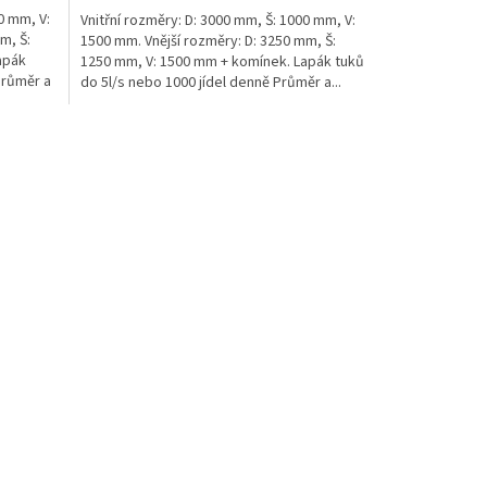
0 mm, V:
Vnitřní rozměry: D: 3000 mm, Š: 1000 mm, V:
m, Š:
1500 mm. Vnější rozměry: D: 3250 mm, Š:
apák
1250 mm, V: 1500 mm + komínek. Lapák tuků
Průměr a
do 5l/s nebo 1000 jídel denně Průměr a...