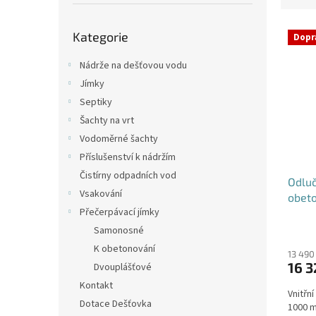
p
e
a
Přeskočit
V
n
n
Kategorie
kategorie
Dopr
ý
í
e
p
p
l
Nádrže na dešťovou vodu
i
r
Jímky
s
o
Septiky
p
d
Šachty na vrt
r
u
o
k
Vodoměrné šachty
d
t
Příslušenství k nádržím
u
ů
Čistírny odpadních vod
Odluč
k
Vsakování
obet
t
Přečerpávací jímky
ů
Samonosné
K obetonování
13 490
16 3
Dvouplášťové
Kontakt
Vnitřn
Dotace Dešťovka
1000 m