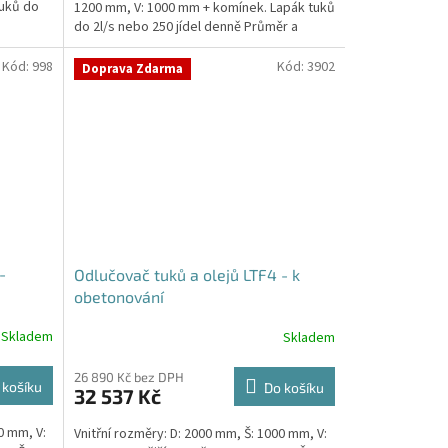
tuků do
1200 mm, V: 1000 mm + komínek. Lapák tuků
do 2l/s nebo 250 jídel denně Průměr a
umístění...
Kód:
998
Kód:
3902
Doprava Zdarma
-
Odlučovač tuků a olejů LTF4 - k
obetonování
Skladem
Skladem
26 890 Kč bez DPH
 košíku
Do košíku
32 537 Kč
0 mm, V:
Vnitřní rozměry: D: 2000 mm, Š: 1000 mm, V: