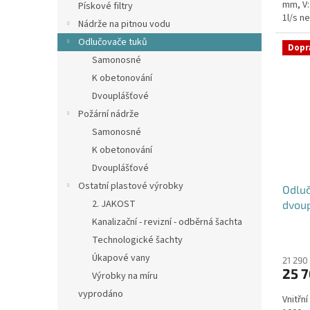
mm, V:
Pískové filtry
1l/s n
Nádrže na pitnou vodu
umístěn
Odlučovače tuků
Dopr
Samonosné
K obetonování
Dvouplášťové
Požární nádrže
Samonosné
K obetonování
Dvouplášťové
Ostatní plastové výrobky
Odluč
2. JAKOST
dvou
Kanalizační - revizní - odběrná šachta
Technologické šachty
Úkapové vany
21 290
25 7
Výrobky na míru
vyprodáno
Vnitřn