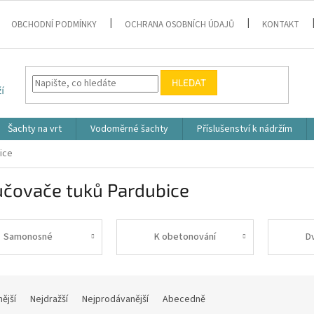
OBCHODNÍ PODMÍNKY
OCHRANA OSOBNÍCH ÚDAJŮ
KONTAKT
HLEDAT
Šachty na vrt
Vodoměrné šachty
Příslušenství k nádržím
ice
učovače tuků Pardubice
Samonosné
K obetonování
D
nější
Nejdražší
Nejprodávanější
Abecedně