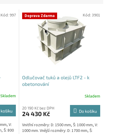
Kód:
997
Kód:
3901
Doprava Zdarma
-
Odlučovač tuků a olejů LTF2 - k
obetonování
Skladem
Skladem
20 190 Kč bez DPH
 košíku
Do košíku
24 430 Kč
 mm, V:
Vnitřní rozměry: D: 1500 mm, Š: 1000 mm, V:
, Š: 800
1000 mm. Vnější rozměry: D: 1700 mm, Š: