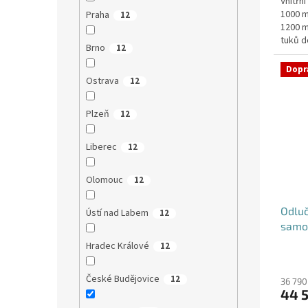
Vnitřn
1000 m
Praha
12
1200 m
tuků d
Brno
12
umístěn
Dopr
Ostrava
12
Plzeň
12
Liberec
12
Olomouc
12
Odluč
Ústí nad Labem
12
samo
Hradec Králové
12
České Budějovice
12
36 790
44 5