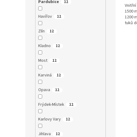
Pardubice
12
Vnitřn
1500 m
Havířov
12
1200 m
tuků d
a...
Zlín
12
Kladno
12
Most
12
Karviná
12
Opava
12
Frýdek-Místek
12
Karlovy Vary
12
Jihlava
12