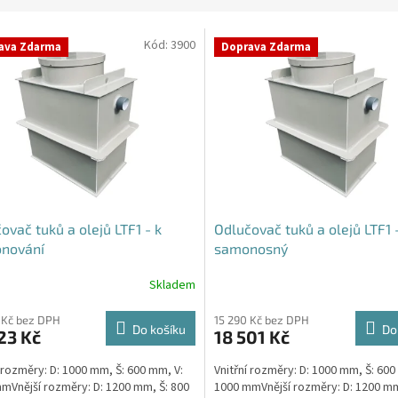
Kód:
3900
ava Zdarma
Doprava Zdarma
ovač tuků a olejů LTF1 - k
Odlučovač tuků a olejů LTF1 
onování
samonosný
Skladem
Průměrné
hodnocení
produktu
 Kč bez DPH
15 290 Kč bez DPH
Do košíku
Do
23 Kč
18 501 Kč
je
4,5
í rozměry: D: 1000 mm, Š: 600 mm, V:
Vnitřní rozměry: D: 1000 mm, Š: 600
z
mVnější rozměry: D: 1200 mm, Š: 800
1000 mmVnější rozměry: D: 1200 mm
5