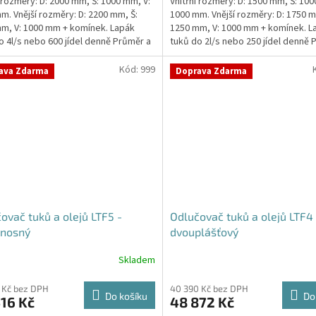
í rozměry: D: 2000 mm, Š: 1000 mm, V:
Vnitřní rozměry: D: 1500 mm, Š: 100
m. Vnější rozměry: D: 2200 mm, Š:
1000 mm. Vnější rozměry: D: 1750 m
m, V: 1000 mm + komínek. Lapák
1250 mm, V: 1000 mm + komínek. L
o 4l/s nebo 600 jídel denně Průměr a
tuků do 2l/s nebo 250 jídel denně 
í...
umístění...
Kód:
999
ava Zdarma
Doprava Zdarma
ovač tuků a olejů LTF5 -
Odlučovač tuků a olejů LTF4 
nosný
dvouplášťový
Skladem
 Kč bez DPH
40 390 Kč bez DPH
Do košíku
Do
16 Kč
48 872 Kč