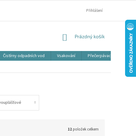
MOJE OBJEDNÁVKA
Přihlášení
NÁKUPNÍ
Prázdný košík
KOŠÍK
Čistírny odpadních vod
Vsakování
Přečerpávací jímky
vouplášťové
12
položek celkem