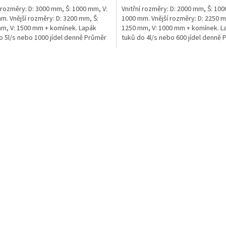
í rozměry: D: 3000 mm, Š: 1000 mm, V:
Vnitřní rozměry: D: 2000 mm, Š: 100
m. Vnější rozměry: D: 3200 mm, Š:
1000 mm. Vnější rozměry: D: 2250 m
m, V: 1500 mm + komínek. Lapák
1250 mm, V: 1000 mm + komínek. L
o 5l/s nebo 1000 jídel denně Průměr
tuků do 4l/s nebo 600 jídel denně 
umístění...
O
v
l
á
d
a
c
í
p
r
v
k
y
v
ý
p
i
s