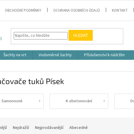
OBCHODNÍ PODMÍNKY
OCHRANA OSOBNÍCH ÚDAJŮ
KONTAKT
HLEDAT
Šachty na vrt
Vodoměrné šachty
Příslušenství k nádržím
učovače tuků Písek
Samonosné
K obetonování
D
nější
Nejdražší
Nejprodávanější
Abecedně