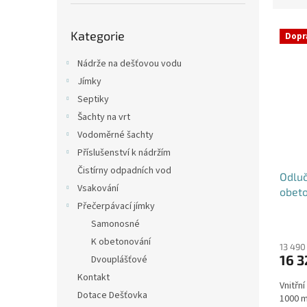
p
e
a
Přeskočit
V
n
n
Kategorie
kategorie
Dopr
ý
í
e
p
p
l
Nádrže na dešťovou vodu
i
r
Jímky
s
o
Septiky
p
d
Šachty na vrt
r
u
o
k
Vodoměrné šachty
d
t
Příslušenství k nádržím
u
ů
Čistírny odpadních vod
Odluč
k
Vsakování
obet
t
Přečerpávací jímky
ů
Samonosné
K obetonování
13 490
16 3
Dvouplášťové
Kontakt
Vnitřn
Dotace Dešťovka
1000 m