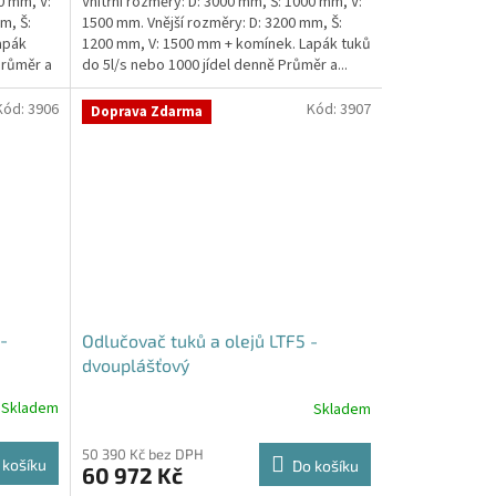
0 mm, V:
Vnitřní rozměry: D: 3000 mm, Š: 1000 mm, V:
m, Š:
1500 mm. Vnější rozměry: D: 3200 mm, Š:
apák
1200 mm, V: 1500 mm + komínek. Lapák tuků
Průměr a
do 5l/s nebo 1000 jídel denně Průměr a...
Kód:
3906
Kód:
3907
Doprava Zdarma
-
Odlučovač tuků a olejů LTF5 -
dvouplášťový
Skladem
Skladem
50 390 Kč bez DPH
 košíku
Do košíku
60 972 Kč