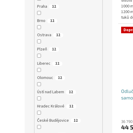
Vnitřn
1000 m
Praha
12
1200 m
tuků d
Brno
12
umístěn
Dopr
Ostrava
12
Plzeň
12
Liberec
12
Olomouc
12
Odluč
Ústí nad Labem
12
samo
Hradec Králové
12
České Budějovice
12
36 790
44 5