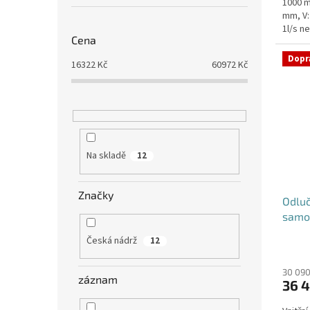
1000 m
mm, V:
1l/s n
Cena
umístěn
Dopr
16322
Kč
60972
Kč
Na skladě
12
Značky
Odluč
samo
Česká nádrž
12
30 090
záznam
36 