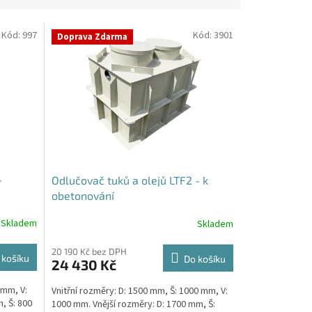
Kód:
997
Kód:
3901
Doprava Zdarma
-
Odlučovač tuků a olejů LTF2 - k
obetonování
Skladem
Skladem
20 190 Kč bez DPH
 košíku
Do košíku
24 430 Kč
 mm, V:
Vnitřní rozměry: D: 1500 mm, Š: 1000 mm, V:
, Š: 800
1000 mm. Vnější rozměry: D: 1700 mm, Š: