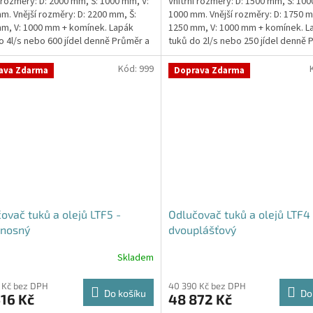
í rozměry: D: 2000 mm, Š: 1000 mm, V:
Vnitřní rozměry: D: 1500 mm, Š: 100
m. Vnější rozměry: D: 2200 mm, Š:
1000 mm. Vnější rozměry: D: 1750 m
m, V: 1000 mm + komínek. Lapák
1250 mm, V: 1000 mm + komínek. L
o 4l/s nebo 600 jídel denně Průměr a
tuků do 2l/s nebo 250 jídel denně 
í...
umístění...
Kód:
999
ava Zdarma
Doprava Zdarma
ovač tuků a olejů LTF5 -
Odlučovač tuků a olejů LTF4 
nosný
dvouplášťový
Skladem
 Kč bez DPH
40 390 Kč bez DPH
Do košíku
Do
16 Kč
48 872 Kč