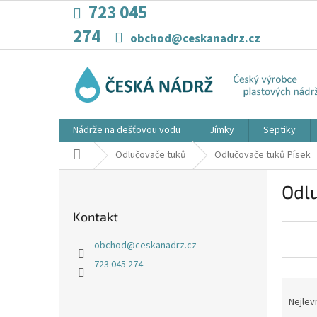
Přejít
723 045
na
274
obsah
obchod@ceskanadrz.cz
Nádrže na dešťovou vodu
Jímky
Septiky
Domů
Odlučovače tuků
Odlučovače tuků Písek
P
Odl
o
s
Kontakt
t
r
obchod
@
ceskanadrz.cz
a
723 045 274
n
Ř
n
a
í
Nejlev
z