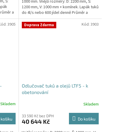
m, Š:
1000 mm. Vnější rozměry: D: 2200 mm, Š:
apák
1200 mm, V: 1000 mm + komínek. Lapák tuků
Průměr a
do 4l/s nebo 600 jídel denně Průměr a
umístění...
Kód:
3905
Kód:
3903
Doprava Zdarma
-
Odlučovač tuků a olejů LTF5 - k
obetonování
Skladem
Skladem
33 590 Kč bez DPH
 košíku
Do košíku
40 644 Kč