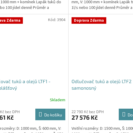
 1000 mm + komínek Lapák tuků do
mm, V: 1000 mm + komínek Lapák 
hvězdiček.
ebo 100 jídel denně Průměr a
1l/s nebo 100 jídel denně Průměr a
í...
umístění...
Kód:
3904
ava Zdarma
Doprava Zdarma
ovač tuků a olejů LTF1 -
Odlučovač tuků a olejů LTF2 
plášťový
samonosný
Skladem
Průměrné
hodnocení
produktu
 Kč bez DPH
22 790 Kč bez DPH
Do košíku
Do
61 Kč
27 576 Kč
je
5,0
í rozměry: D: 1000 mm, Š: 600 mm, V:
Vnitřní rozměry: D: 1500 mm, Š: 100
z