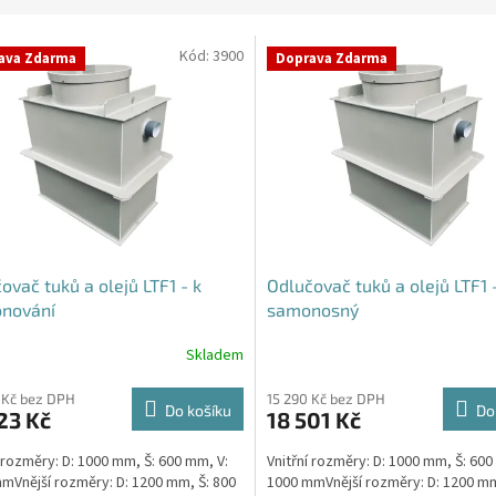
Kód:
3900
ava Zdarma
Doprava Zdarma
ovač tuků a olejů LTF1 - k
Odlučovač tuků a olejů LTF1 
onování
samonosný
Skladem
Průměrné
hodnocení
produktu
 Kč bez DPH
15 290 Kč bez DPH
Do košíku
Do
23 Kč
18 501 Kč
je
4,5
í rozměry: D: 1000 mm, Š: 600 mm, V:
Vnitřní rozměry: D: 1000 mm, Š: 600
z
mVnější rozměry: D: 1200 mm, Š: 800
1000 mmVnější rozměry: D: 1200 mm
5