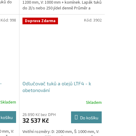
tuků do
1200 mm, V: 1000 mm + komínek. Lapák tuků
do 2l/s nebo 250 jídel denně Průměr a
umístění...
Kód:
998
Kód:
3902
Doprava Zdarma
-
Odlučovač tuků a olejů LTF4 - k
obetonování
Skladem
Skladem
26 890 Kč bez DPH
 košíku
Do košíku
32 537 Kč
0 mm, V:
Vnitřní rozměry: D: 2000 mm, Š: 1000 mm, V: