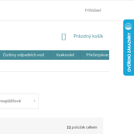
MOJE OBJEDNÁVKA
Přihlášení
NÁKUPNÍ
Prázdný košík
KOŠÍK
Čistírny odpadních vod
Vsakování
Přečerpávací jímky
vouplášťové
12
položek celkem