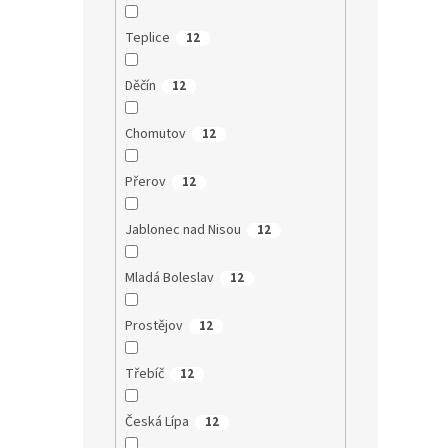
Teplice
12
Děčín
12
Chomutov
12
Přerov
12
Jablonec nad Nisou
12
Mladá Boleslav
12
Prostějov
12
Třebíč
12
Česká Lípa
12