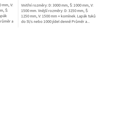
0 mm, V:
Vnitřní rozměry: D: 3000 mm, Š: 1000 mm, V:
m, Š:
1500 mm. Vnější rozměry: D: 3250 mm, Š:
apák
1250 mm, V: 1500 mm + komínek. Lapák tuků
Průměr a
do 5l/s nebo 1000 jídel denně Průměr a...