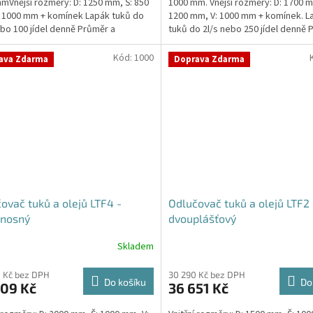
mVnější rozměry: D: 1250 mm, Š: 850
1000 mm. Vnější rozměry: D: 1700 m
5
 1000 mm + komínek Lapák tuků do
1200 mm, V: 1000 mm + komínek. L
hvězdiček.
ebo 100 jídel denně Průměr a
tuků do 2l/s nebo 250 jídel denně 
í...
umístění...
Kód:
1000
ava Zdarma
Doprava Zdarma
ovač tuků a olejů LTF4 -
Odlučovač tuků a olejů LTF2 
nosný
dvouplášťový
Skladem
 Kč bez DPH
30 290 Kč bez DPH
Do košíku
Do
409 Kč
36 651 Kč