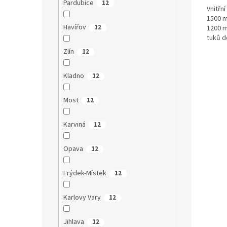
Pardubice
12
Vnitřn
1500 m
Havířov
12
1200 m
tuků d
a...
Zlín
12
Kladno
12
Most
12
Karviná
12
Opava
12
Frýdek-Místek
12
Karlovy Vary
12
Jihlava
12