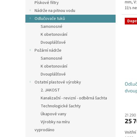
mm, V:
Pískové filtry
1l/s n
Nádrže na pitnou vodu
umístěn
Odlučovače tuků
Dopr
Samonosné
K obetonování
Dvouplášťové
Požární nádrže
Samonosné
K obetonování
Dvouplášťové
Ostatní plastové výrobky
Odluč
2. JAKOST
dvou
Kanalizační - revizní - odběrná šachta
Technologické šachty
Úkapové vany
21 290
25 7
Výrobky na míru
vyprodáno
Vnitřn