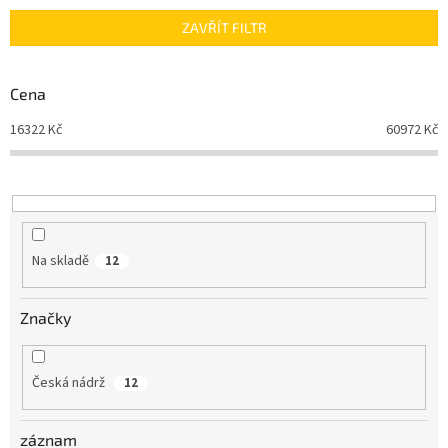
n
ZAVŘÍT FILTR
í
p
r
Cena
o
d
16322
Kč
60972
Kč
u
k
t
ů
Na skladě
12
Značky
Česká nádrž
12
záznam