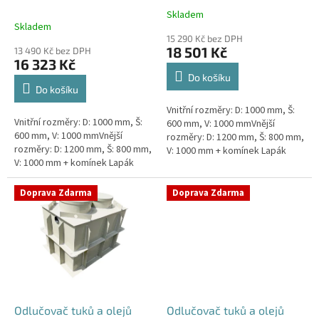
k
Skladem
Průměrné
t
Skladem
hodnocení
ů
15 290 Kč bez DPH
produktu
18 501 Kč
13 490 Kč bez DPH
je
16 323 Kč
4,5
Do košíku
z
Do košíku
5
Vnitřní rozměry: D: 1000 mm, Š:
hvězdiček.
Vnitřní rozměry: D: 1000 mm, Š:
600 mm, V: 1000 mmVnější
600 mm, V: 1000 mmVnější
rozměry: D: 1200 mm, Š: 800 mm,
rozměry: D: 1200 mm, Š: 800 mm,
V: 1000 mm + komínek Lapák
V: 1000 mm + komínek Lapák
tuků do 1l/s nebo 100 jídel
tuků do 1l/s nebo 100 jídel
denně Průměr a umístění...
denně Průměr a umístění...
Doprava Zdarma
Doprava Zdarma
Odlučovač tuků a olejů
Odlučovač tuků a olejů