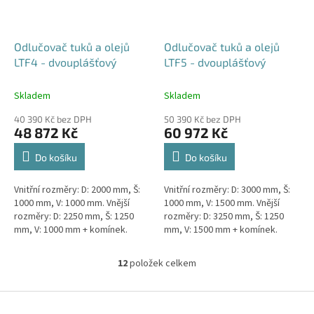
Odlučovač tuků a olejů
Odlučovač tuků a olejů
LTF4 - dvouplášťový
LTF5 - dvouplášťový
Skladem
Skladem
40 390 Kč bez DPH
50 390 Kč bez DPH
48 872 Kč
60 972 Kč
Do košíku
Do košíku
Vnitřní rozměry: D: 2000 mm, Š:
Vnitřní rozměry: D: 3000 mm, Š:
1000 mm, V: 1000 mm. Vnější
1000 mm, V: 1500 mm. Vnější
rozměry: D: 2250 mm, Š: 1250
rozměry: D: 3250 mm, Š: 1250
mm, V: 1000 mm + komínek.
mm, V: 1500 mm + komínek.
Lapák tuků do 4l/s nebo 600
Lapák tuků do 5l/s nebo 1000
jídel denně Průměr a umístění...
jídel denně Průměr a...
12
položek celkem
O
v
l
Z
á
á