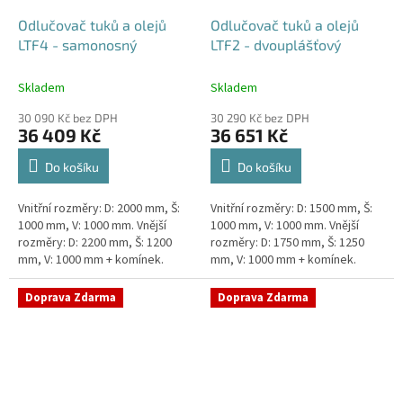
Odlučovač tuků a olejů
Odlučovač tuků a olejů
LTF4 - samonosný
LTF2 - dvouplášťový
Skladem
Skladem
30 090 Kč bez DPH
30 290 Kč bez DPH
36 409 Kč
36 651 Kč
Do košíku
Do košíku
Vnitřní rozměry: D: 2000 mm, Š:
Vnitřní rozměry: D: 1500 mm, Š:
1000 mm, V: 1000 mm. Vnější
1000 mm, V: 1000 mm. Vnější
rozměry: D: 2200 mm, Š: 1200
rozměry: D: 1750 mm, Š: 1250
mm, V: 1000 mm + komínek.
mm, V: 1000 mm + komínek.
Lapák tuků do 4l/s nebo 600
Lapák tuků do 2l/s nebo 250
jídel denně Průměr a umístění...
jídel denně Průměr a umístění...
Doprava Zdarma
Doprava Zdarma