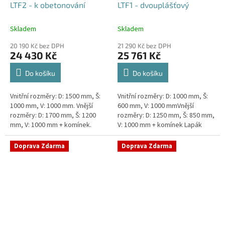
LTF2 - k obetonování
LTF1 - dvouplášťový
Skladem
Skladem
20 190 Kč bez DPH
21 290 Kč bez DPH
24 430 Kč
25 761 Kč
Do košíku
Do košíku
Vnitřní rozměry: D: 1500 mm, Š:
Vnitřní rozměry: D: 1000 mm, Š:
1000 mm, V: 1000 mm. Vnější
600 mm, V: 1000 mmVnější
rozměry: D: 1700 mm, Š: 1200
rozměry: D: 1250 mm, Š: 850 mm,
mm, V: 1000 mm + komínek.
V: 1000 mm + komínek Lapák
Lapák tuků do 2l/s nebo 250
tuků do 1l/s nebo 100 jídel
jídel denně Průměr a umístění...
denně Průměr a umístění...
Doprava Zdarma
Doprava Zdarma