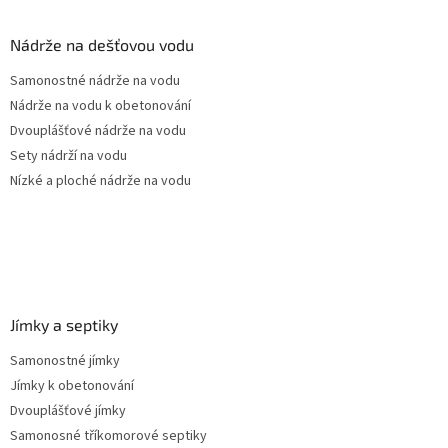
d
p
a
a
Nádrže na dešťovou vodu
c
t
í
Samonostné nádrže na vodu
í
p
Nádrže na vodu k obetonování
r
v
Dvouplášťové nádrže na vodu
k
Sety nádrží na vodu
y
Nízké a ploché nádrže na vodu
v
ý
p
i
s
u
Jímky a septiky
Samonostné jímky
Jímky k obetonování
Dvouplášťové jímky
Samonosné tříkomorové septiky