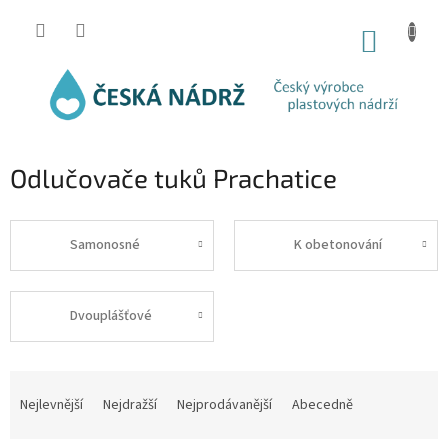
Přejít
na
NÁKUP
obsah
KOŠÍK
Odlučovače tuků Prachatice
Samonosné
K obetonování
Dvouplášťové
Ř
a
Nejlevnější
Nejdražší
Nejprodávanější
Abecedně
z
e