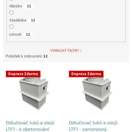
Hlinsko
12
Studénka
12
Litovel
12
VYMAZAT FILTRY
Položek k zobrazení:
12
V
Doprava Zdarma
Doprava Zdarma
ý
p
i
s
p
r
o
d
Odlučovač tuků a olejů
Odlučovač tuků a olejů
u
LTF1 - k obetonování
LTF1 - samonosný