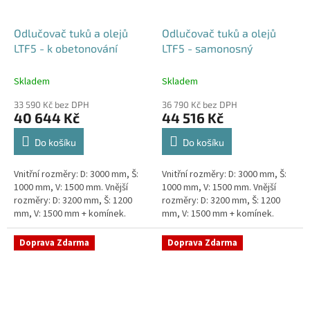
Odlučovač tuků a olejů
Odlučovač tuků a olejů
LTF5 - k obetonování
LTF5 - samonosný
Skladem
Skladem
33 590 Kč bez DPH
36 790 Kč bez DPH
40 644 Kč
44 516 Kč
Do košíku
Do košíku
Vnitřní rozměry: D: 3000 mm, Š:
Vnitřní rozměry: D: 3000 mm, Š:
1000 mm, V: 1500 mm. Vnější
1000 mm, V: 1500 mm. Vnější
rozměry: D: 3200 mm, Š: 1200
rozměry: D: 3200 mm, Š: 1200
mm, V: 1500 mm + komínek.
mm, V: 1500 mm + komínek.
Lapák tuků do 5l/s nebo 1000
Lapák tuků do 5l/s nebo 1000
jídel denně Průměr a...
jídel denně Průměr a...
Doprava Zdarma
Doprava Zdarma