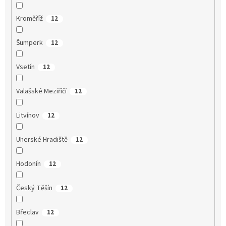
Kroměříž
12
Šumperk
12
Vsetín
12
Valašské Meziříčí
12
Litvínov
12
Uherské Hradiště
12
Hodonín
12
Český Těšín
12
Břeclav
12