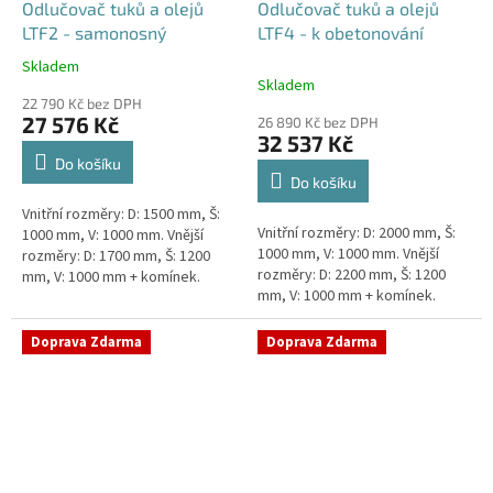
Odlučovač tuků a olejů
Odlučovač tuků a olejů
LTF2 - samonosný
LTF4 - k obetonování
Skladem
Průměrné
Skladem
hodnocení
22 790 Kč bez DPH
produktu
27 576 Kč
26 890 Kč bez DPH
je
32 537 Kč
5,0
Do košíku
z
Do košíku
5
Vnitřní rozměry: D: 1500 mm, Š:
hvězdiček.
Vnitřní rozměry: D: 2000 mm, Š:
1000 mm, V: 1000 mm. Vnější
1000 mm, V: 1000 mm. Vnější
rozměry: D: 1700 mm, Š: 1200
rozměry: D: 2200 mm, Š: 1200
mm, V: 1000 mm + komínek.
mm, V: 1000 mm + komínek.
Lapák tuků do 2l/s nebo 250
Lapák tuků do 4l/s nebo 600
jídel denně Průměr a umístění...
jídel denně Průměr a umístění...
Doprava Zdarma
Doprava Zdarma