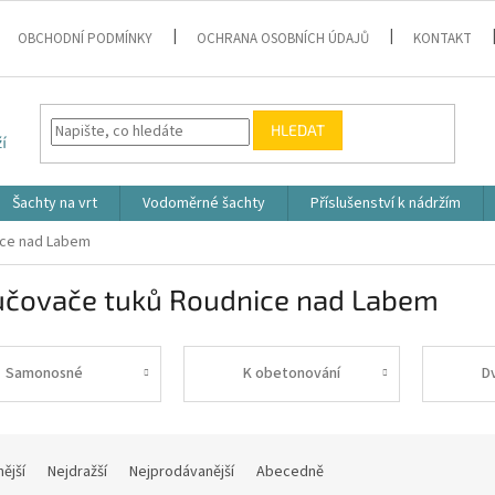
OBCHODNÍ PODMÍNKY
OCHRANA OSOBNÍCH ÚDAJŮ
KONTAKT
HLEDAT
Šachty na vrt
Vodoměrné šachty
Příslušenství k nádržím
ice nad Labem
učovače tuků Roudnice nad Labem
Samonosné
K obetonování
D
nější
Nejdražší
Nejprodávanější
Abecedně