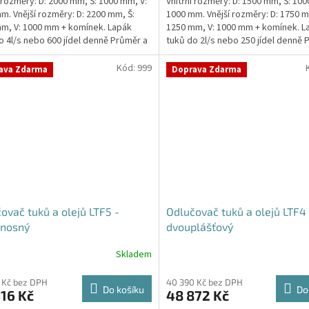
í rozměry: D: 2000 mm, Š: 1000 mm, V:
Vnitřní rozměry: D: 1500 mm, Š: 100
m. Vnější rozměry: D: 2200 mm, Š:
1000 mm. Vnější rozměry: D: 1750 m
m, V: 1000 mm + komínek. Lapák
1250 mm, V: 1000 mm + komínek. L
o 4l/s nebo 600 jídel denně Průměr a
tuků do 2l/s nebo 250 jídel denně 
í...
umístění...
Kód:
999
ava Zdarma
Doprava Zdarma
ovač tuků a olejů LTF5 -
Odlučovač tuků a olejů LTF4 
nosný
dvouplášťový
Skladem
 Kč bez DPH
40 390 Kč bez DPH
Do košíku
Do
16 Kč
48 872 Kč