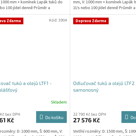
 1000 mm + komínek Lapák tuků do
mm, V: 1000 mm + komínek Lapák 
hvězdiček.
ebo 100 jídel denně Průměr a
1l/s nebo 100 jídel denně Průměr a
í...
umístění...
Kód:
3904
ava Zdarma
Doprava Zdarma
ovač tuků a olejů LTF1 -
Odlučovač tuků a olejů LTF2 
plášťový
samonosný
Skladem
Průměrné
hodnocení
produktu
 Kč bez DPH
22 790 Kč bez DPH
Do košíku
Do
61 Kč
27 576 Kč
je
5,0
í rozměry: D: 1000 mm, Š: 600 mm, V:
Vnitřní rozměry: D: 1500 mm, Š: 100
z