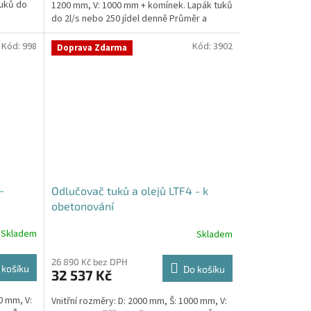
tuků do
1200 mm, V: 1000 mm + komínek. Lapák tuků
do 2l/s nebo 250 jídel denně Průměr a
umístění...
Kód:
998
Kód:
3902
Doprava Zdarma
-
Odlučovač tuků a olejů LTF4 - k
obetonování
Skladem
Skladem
26 890 Kč bez DPH
 košíku
Do košíku
32 537 Kč
0 mm, V:
Vnitřní rozměry: D: 2000 mm, Š: 1000 mm, V: