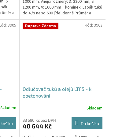
m, Š:
1000 mm. Vnější rozměry: D: 2200 mm, Š:
apák
1200 mm, V: 1000 mm + komínek. Lapák tuků
Průměr a
do 4l/s nebo 600 jídel denně Průměr a
umístění...
Kód:
3905
Kód:
3903
Doprava Zdarma
-
Odlučovač tuků a olejů LTF5 - k
obetonování
Skladem
Skladem
33 590 Kč bez DPH
 košíku
Do košíku
40 644 Kč