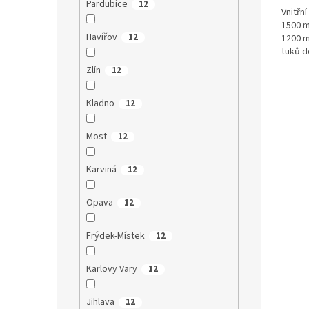
Pardubice
12
Vnitřn
1500 m
Havířov
12
1200 m
tuků d
a...
Zlín
12
Kladno
12
Most
12
Karviná
12
Opava
12
Frýdek-Místek
12
Karlovy Vary
12
Jihlava
12