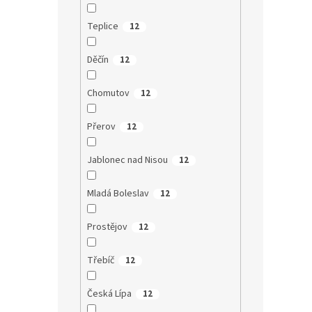
Teplice
12
Děčín
12
Chomutov
12
Přerov
12
Jablonec nad Nisou
12
Mladá Boleslav
12
Prostějov
12
Třebíč
12
Česká Lípa
12