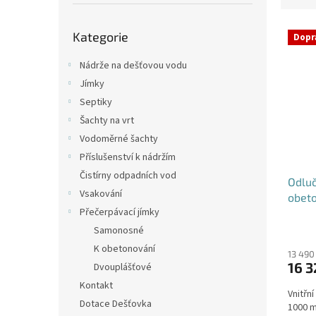
p
e
a
Přeskočit
V
n
n
Kategorie
kategorie
Dopr
ý
í
e
p
p
l
Nádrže na dešťovou vodu
i
r
Jímky
s
o
Septiky
p
d
Šachty na vrt
r
u
o
k
Vodoměrné šachty
d
t
Příslušenství k nádržím
u
ů
Čistírny odpadních vod
Odluč
k
Vsakování
obet
t
Přečerpávací jímky
ů
Samonosné
K obetonování
13 490
16 3
Dvouplášťové
Kontakt
Vnitřn
Dotace Dešťovka
1000 m