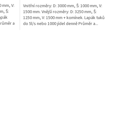
0 mm, V:
Vnitřní rozměry: D: 3000 mm, Š: 1000 mm, V:
m, Š:
1500 mm. Vnější rozměry: D: 3250 mm, Š:
apák
1250 mm, V: 1500 mm + komínek. Lapák tuků
Průměr a
do 5l/s nebo 1000 jídel denně Průměr a...