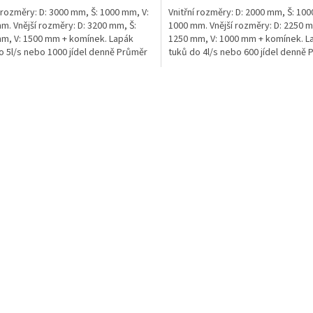
í rozměry: D: 3000 mm, Š: 1000 mm, V:
Vnitřní rozměry: D: 2000 mm, Š: 100
m. Vnější rozměry: D: 3200 mm, Š:
1000 mm. Vnější rozměry: D: 2250 m
m, V: 1500 mm + komínek. Lapák
1250 mm, V: 1000 mm + komínek. L
o 5l/s nebo 1000 jídel denně Průměr
tuků do 4l/s nebo 600 jídel denně 
umístění...
O
v
l
á
d
a
c
í
p
r
v
k
y
v
ý
p
i
s