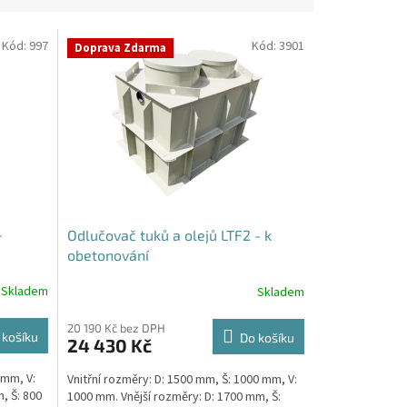
Kód:
997
Kód:
3901
Doprava Zdarma
-
Odlučovač tuků a olejů LTF2 - k
obetonování
Skladem
Skladem
20 190 Kč bez DPH
 košíku
Do košíku
24 430 Kč
 mm, V:
Vnitřní rozměry: D: 1500 mm, Š: 1000 mm, V:
, Š: 800
1000 mm. Vnější rozměry: D: 1700 mm, Š: