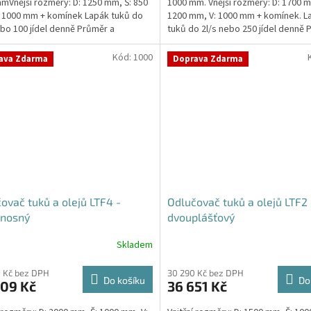
mVnější rozměry: D: 1250 mm, Š: 850
1000 mm. Vnější rozměry: D: 1700 m
5
 1000 mm + komínek Lapák tuků do
1200 mm, V: 1000 mm + komínek. L
hvězdiček.
ebo 100 jídel denně Průměr a
tuků do 2l/s nebo 250 jídel denně 
í...
umístění...
Kód:
1000
ava Zdarma
Doprava Zdarma
ovač tuků a olejů LTF4 -
Odlučovač tuků a olejů LTF2 
nosný
dvouplášťový
Skladem
 Kč bez DPH
30 290 Kč bez DPH
Do košíku
Do
409 Kč
36 651 Kč