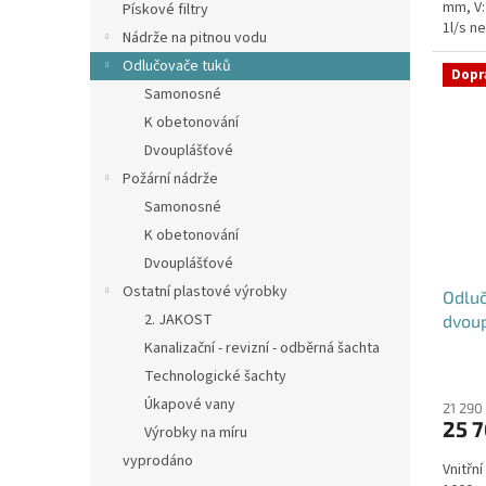
mm, V:
Pískové filtry
1l/s n
Nádrže na pitnou vodu
umístěn
Odlučovače tuků
Dopr
Samonosné
K obetonování
Dvouplášťové
Požární nádrže
Samonosné
K obetonování
Dvouplášťové
Ostatní plastové výrobky
Odluč
2. JAKOST
dvou
Kanalizační - revizní - odběrná šachta
Technologické šachty
Úkapové vany
21 290
25 7
Výrobky na míru
vyprodáno
Vnitřn