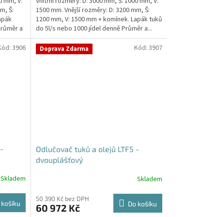
0 mm, V:
Vnitřní rozměry: D: 3000 mm, Š: 1000 mm, V:
m, Š:
1500 mm. Vnější rozměry: D: 3200 mm, Š:
apák
1200 mm, V: 1500 mm + komínek. Lapák tuků
Průměr a
do 5l/s nebo 1000 jídel denně Průměr a...
Kód:
3906
Kód:
3907
Doprava Zdarma
-
Odlučovač tuků a olejů LTF5 -
dvouplášťový
Skladem
Skladem
50 390 Kč bez DPH
 košíku
Do košíku
60 972 Kč