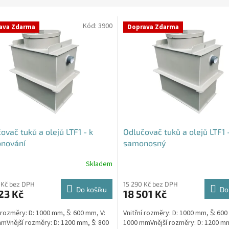
Kód:
3900
ava Zdarma
Doprava Zdarma
ovač tuků a olejů LTF1 - k
Odlučovač tuků a olejů LTF1 
onování
samonosný
Skladem
Průměrné
hodnocení
produktu
 Kč bez DPH
15 290 Kč bez DPH
Do košíku
Do
23 Kč
18 501 Kč
je
4,5
í rozměry: D: 1000 mm, Š: 600 mm, V:
Vnitřní rozměry: D: 1000 mm, Š: 600
z
mVnější rozměry: D: 1200 mm, Š: 800
1000 mmVnější rozměry: D: 1200 mm
5