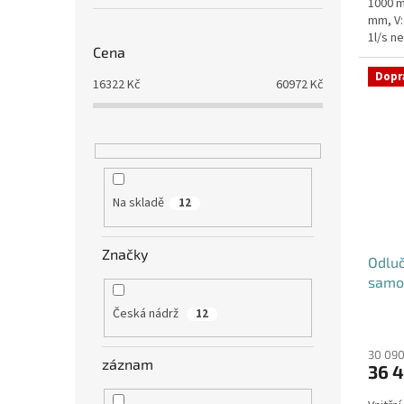
1000 m
mm, V:
1l/s n
Cena
umístěn
Dopr
16322
Kč
60972
Kč
Na skladě
12
Značky
Odluč
samo
Česká nádrž
12
30 090
záznam
36 