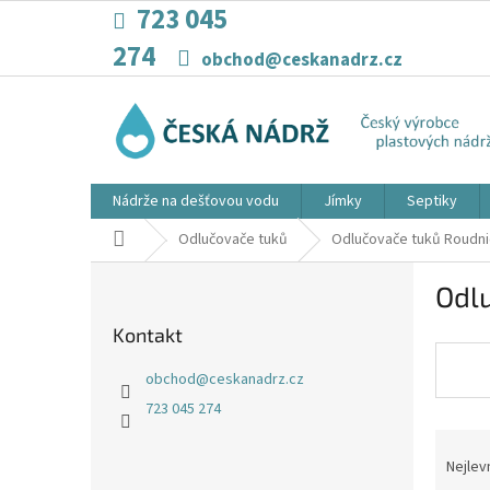
Přejít
723 045
na
274
obsah
obchod@ceskanadrz.cz
Nádrže na dešťovou vodu
Jímky
Septiky
Domů
Odlučovače tuků
Odlučovače tuků Roudn
P
Odl
o
s
Kontakt
t
r
obchod
@
ceskanadrz.cz
a
723 045 274
n
Ř
n
a
í
Nejlev
z