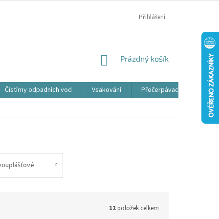
MOJE OBJEDNÁVKA
Přihlášení
NÁKUPNÍ
Prázdný košík
KOŠÍK
Čistírny odpadních vod
Vsakování
Přečerpávací jímky
vouplášťové
12
položek celkem