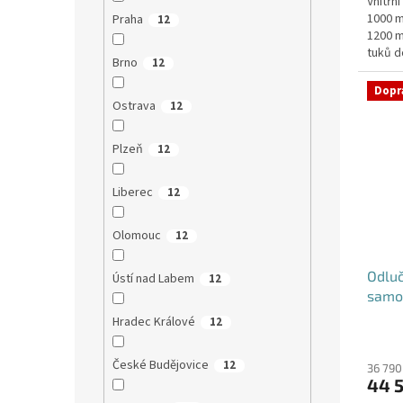
Vnitřn
1000 m
Praha
12
1200 m
tuků d
Brno
12
umístěn
Dopr
Ostrava
12
Plzeň
12
Liberec
12
Olomouc
12
Odluč
Ústí nad Labem
12
samo
Hradec Králové
12
České Budějovice
12
36 790
44 5