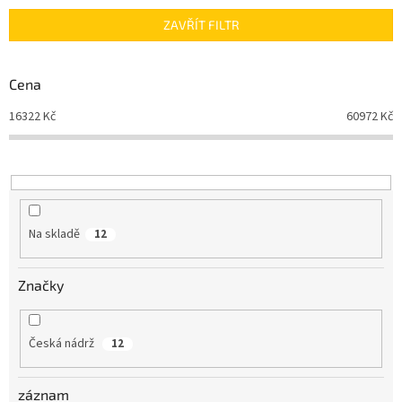
n
ZAVŘÍT FILTR
í
p
r
Cena
o
d
16322
Kč
60972
Kč
u
k
t
ů
Na skladě
12
Značky
Česká nádrž
12
záznam