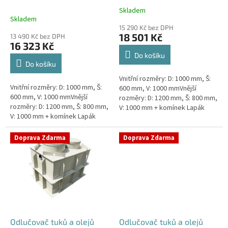
k
Skladem
Průměrné
t
Skladem
hodnocení
ů
15 290 Kč bez DPH
produktu
18 501 Kč
13 490 Kč bez DPH
je
16 323 Kč
4,5
Do košíku
z
Do košíku
5
Vnitřní rozměry: D: 1000 mm, Š:
hvězdiček.
Vnitřní rozměry: D: 1000 mm, Š:
600 mm, V: 1000 mmVnější
600 mm, V: 1000 mmVnější
rozměry: D: 1200 mm, Š: 800 mm,
rozměry: D: 1200 mm, Š: 800 mm,
V: 1000 mm + komínek Lapák
V: 1000 mm + komínek Lapák
tuků do 1l/s nebo 100 jídel
tuků do 1l/s nebo 100 jídel
denně Průměr a umístění...
denně Průměr a umístění...
Doprava Zdarma
Doprava Zdarma
Odlučovač tuků a olejů
Odlučovač tuků a olejů