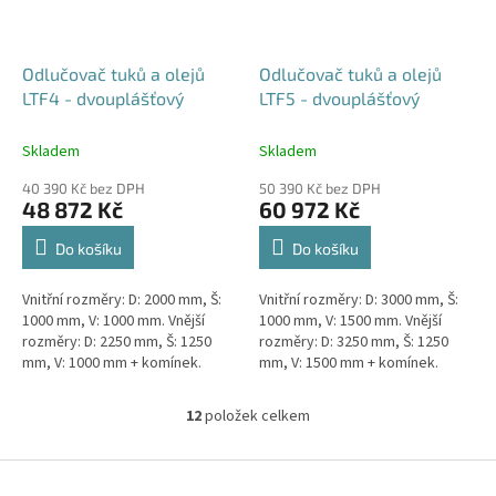
Odlučovač tuků a olejů
Odlučovač tuků a olejů
LTF4 - dvouplášťový
LTF5 - dvouplášťový
Skladem
Skladem
40 390 Kč bez DPH
50 390 Kč bez DPH
48 872 Kč
60 972 Kč
Do košíku
Do košíku
Vnitřní rozměry: D: 2000 mm, Š:
Vnitřní rozměry: D: 3000 mm, Š:
1000 mm, V: 1000 mm. Vnější
1000 mm, V: 1500 mm. Vnější
rozměry: D: 2250 mm, Š: 1250
rozměry: D: 3250 mm, Š: 1250
mm, V: 1000 mm + komínek.
mm, V: 1500 mm + komínek.
Lapák tuků do 4l/s nebo 600
Lapák tuků do 5l/s nebo 1000
jídel denně Průměr a umístění...
jídel denně Průměr a...
12
položek celkem
O
v
l
Z
á
á