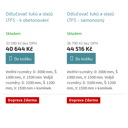
Odlučovač tuků a olejů
Odlučovač tuků a olejů
LTF5 - k obetonování
LTF5 - samonosný
Skladem
Skladem
33 590 Kč bez DPH
36 790 Kč bez DPH
40 644 Kč
44 516 Kč
Do košíku
Do košíku
Vnitřní rozměry: D: 3000 mm, Š:
Vnitřní rozměry: D: 3000 mm, Š:
1000 mm, V: 1500 mm. Vnější
1000 mm, V: 1500 mm. Vnější
rozměry: D: 3200 mm, Š: 1200
rozměry: D: 3200 mm, Š: 1200
mm, V: 1500 mm + komínek.
mm, V: 1500 mm + komínek.
Lapák tuků do 5l/s nebo 1000
Lapák tuků do 5l/s nebo 1000
jídel denně Průměr a...
jídel denně Průměr a...
Doprava Zdarma
Doprava Zdarma