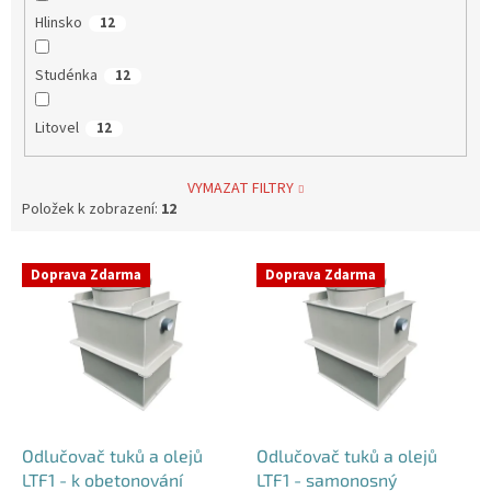
Hlinsko
12
Studénka
12
Litovel
12
VYMAZAT FILTRY
Položek k zobrazení:
12
V
Doprava Zdarma
Doprava Zdarma
ý
p
i
s
p
r
o
d
Odlučovač tuků a olejů
Odlučovač tuků a olejů
u
LTF1 - k obetonování
LTF1 - samonosný