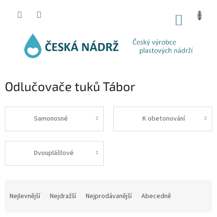
Přejít
na
NÁKUP
obsah
KOŠÍK
Odlučovače tuků Tábor
Samonosné
K obetonování
Dvouplášťové
Ř
a
Nejlevnější
Nejdražší
Nejprodávanější
Abecedně
z
e