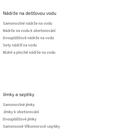
d
p
a
a
Nádrže na dešťovou vodu
c
t
í
Samonostné nádrže na vodu
í
p
Nádrže na vodu k obetonování
r
v
Dvouplášťové nádrže na vodu
k
Sety nádrží na vodu
y
Nízké a ploché nádrže na vodu
v
ý
p
i
s
u
Jímky a septiky
Samonostné jímky
Jímky k obetonování
Dvouplášťové jímky
Samonosné tříkomorové septiky