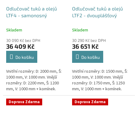
Odlučovač tuků a olejů
Odlučovač tuků a olejů
LTF4 - samonosný
LTF2 - dvouplášťový
Skladem
Skladem
30 090 Kč bez DPH
30 290 Kč bez DPH
36 409 Kč
36 651 Kč
Do košíku
Do košíku
Vnitřní rozměry: D: 2000 mm, Š:
Vnitřní rozměry: D: 1500 mm, Š:
1000 mm, V: 1000 mm. Vnější
1000 mm, V: 1000 mm. Vnější
rozměry: D: 2200 mm, Š: 1200
rozměry: D: 1750 mm, Š: 1250
mm, V: 1000 mm + komínek.
mm, V: 1000 mm + komínek.
Lapák tuků do 4l/s nebo 600
Lapák tuků do 2l/s nebo 250
jídel denně Průměr a umístění...
jídel denně Průměr a umístění...
Doprava Zdarma
Doprava Zdarma