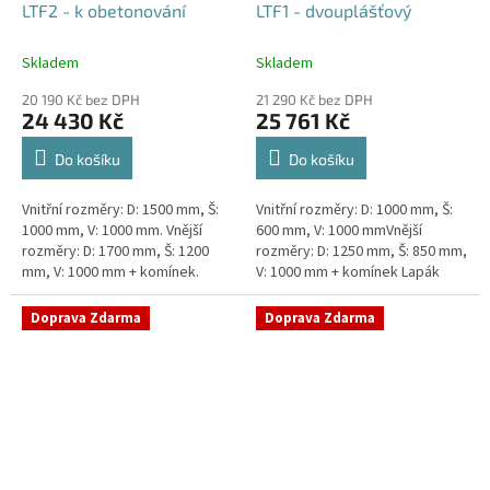
LTF2 - k obetonování
LTF1 - dvouplášťový
Skladem
Skladem
20 190 Kč bez DPH
21 290 Kč bez DPH
24 430 Kč
25 761 Kč
Do košíku
Do košíku
Vnitřní rozměry: D: 1500 mm, Š:
Vnitřní rozměry: D: 1000 mm, Š:
1000 mm, V: 1000 mm. Vnější
600 mm, V: 1000 mmVnější
rozměry: D: 1700 mm, Š: 1200
rozměry: D: 1250 mm, Š: 850 mm,
mm, V: 1000 mm + komínek.
V: 1000 mm + komínek Lapák
Lapák tuků do 2l/s nebo 250
tuků do 1l/s nebo 100 jídel
jídel denně Průměr a umístění...
denně Průměr a umístění...
Doprava Zdarma
Doprava Zdarma