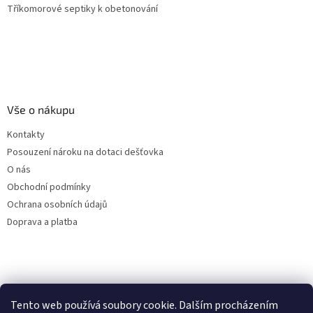
Tříkomorové septiky k obetonování
Vše o nákupu
Kontakty
Posouzení nároku na dotaci dešťovka
O nás
Obchodní podmínky
Ochrana osobních údajů
Doprava a platba
Virtuální asistent
Tento web používá soubory cookie. Dalším procházením
Filtry dešťové vody
Online