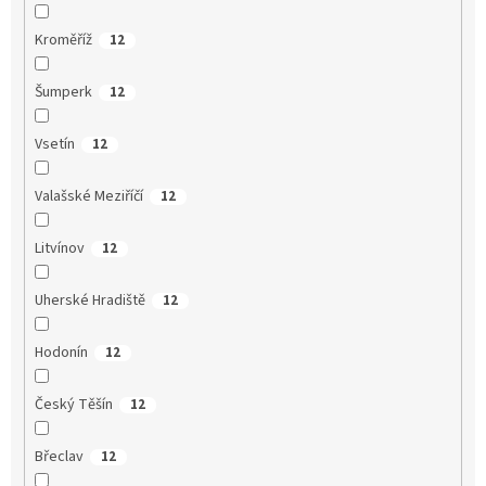
Kroměříž
12
Šumperk
12
Vsetín
12
Valašské Meziříčí
12
Litvínov
12
Uherské Hradiště
12
Hodonín
12
Český Těšín
12
Břeclav
12