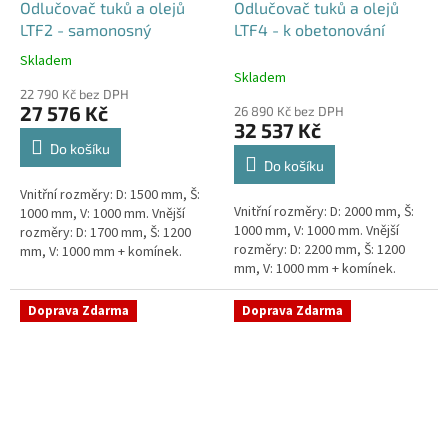
Odlučovač tuků a olejů
Odlučovač tuků a olejů
LTF2 - samonosný
LTF4 - k obetonování
Skladem
Průměrné
Skladem
hodnocení
22 790 Kč bez DPH
produktu
27 576 Kč
26 890 Kč bez DPH
je
32 537 Kč
5,0
Do košíku
z
Do košíku
5
Vnitřní rozměry: D: 1500 mm, Š:
hvězdiček.
Vnitřní rozměry: D: 2000 mm, Š:
1000 mm, V: 1000 mm. Vnější
1000 mm, V: 1000 mm. Vnější
rozměry: D: 1700 mm, Š: 1200
rozměry: D: 2200 mm, Š: 1200
mm, V: 1000 mm + komínek.
mm, V: 1000 mm + komínek.
Lapák tuků do 2l/s nebo 250
Lapák tuků do 4l/s nebo 600
jídel denně Průměr a umístění...
jídel denně Průměr a umístění...
Doprava Zdarma
Doprava Zdarma