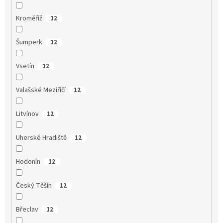
Kroměříž
12
Šumperk
12
Vsetín
12
Valašské Meziříčí
12
Litvínov
12
Uherské Hradiště
12
Hodonín
12
Český Těšín
12
Břeclav
12