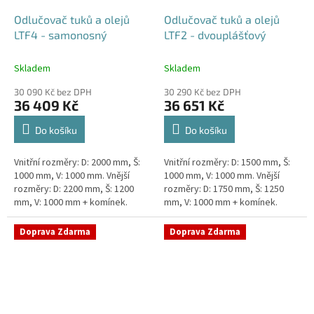
Odlučovač tuků a olejů
Odlučovač tuků a olejů
LTF4 - samonosný
LTF2 - dvouplášťový
Skladem
Skladem
30 090 Kč bez DPH
30 290 Kč bez DPH
36 409 Kč
36 651 Kč
Do košíku
Do košíku
Vnitřní rozměry: D: 2000 mm, Š:
Vnitřní rozměry: D: 1500 mm, Š:
1000 mm, V: 1000 mm. Vnější
1000 mm, V: 1000 mm. Vnější
rozměry: D: 2200 mm, Š: 1200
rozměry: D: 1750 mm, Š: 1250
mm, V: 1000 mm + komínek.
mm, V: 1000 mm + komínek.
Lapák tuků do 4l/s nebo 600
Lapák tuků do 2l/s nebo 250
jídel denně Průměr a umístění...
jídel denně Průměr a umístění...
Doprava Zdarma
Doprava Zdarma