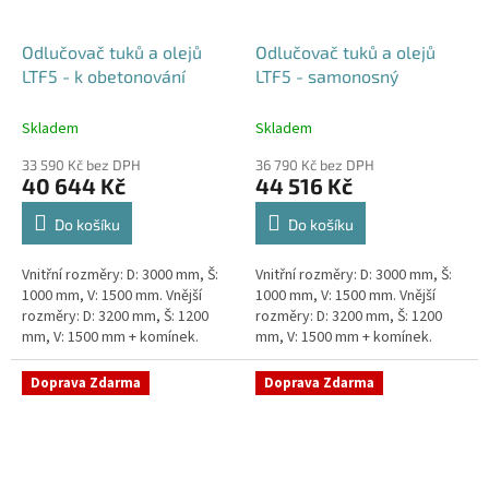
Odlučovač tuků a olejů
Odlučovač tuků a olejů
LTF5 - k obetonování
LTF5 - samonosný
Skladem
Skladem
33 590 Kč bez DPH
36 790 Kč bez DPH
40 644 Kč
44 516 Kč
Do košíku
Do košíku
Vnitřní rozměry: D: 3000 mm, Š:
Vnitřní rozměry: D: 3000 mm, Š:
1000 mm, V: 1500 mm. Vnější
1000 mm, V: 1500 mm. Vnější
rozměry: D: 3200 mm, Š: 1200
rozměry: D: 3200 mm, Š: 1200
mm, V: 1500 mm + komínek.
mm, V: 1500 mm + komínek.
Lapák tuků do 5l/s nebo 1000
Lapák tuků do 5l/s nebo 1000
jídel denně Průměr a...
jídel denně Průměr a...
Doprava Zdarma
Doprava Zdarma