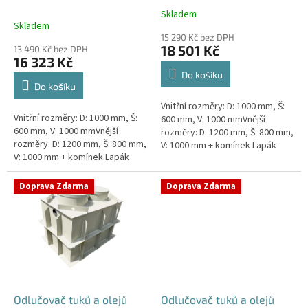
k
Skladem
Průměrné
t
Skladem
hodnocení
ů
15 290 Kč bez DPH
produktu
18 501 Kč
13 490 Kč bez DPH
je
16 323 Kč
4,5
Do košíku
z
Do košíku
5
Vnitřní rozměry: D: 1000 mm, Š:
hvězdiček.
Vnitřní rozměry: D: 1000 mm, Š:
600 mm, V: 1000 mmVnější
600 mm, V: 1000 mmVnější
rozměry: D: 1200 mm, Š: 800 mm,
rozměry: D: 1200 mm, Š: 800 mm,
V: 1000 mm + komínek Lapák
V: 1000 mm + komínek Lapák
tuků do 1l/s nebo 100 jídel
tuků do 1l/s nebo 100 jídel
denně Průměr a umístění...
denně Průměr a umístění...
Doprava Zdarma
Doprava Zdarma
Odlučovač tuků a olejů
Odlučovač tuků a olejů