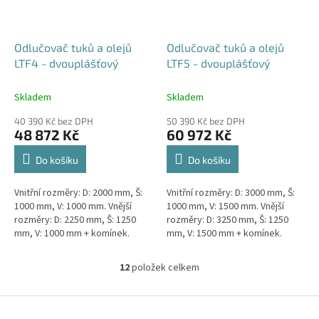
Odlučovač tuků a olejů
Odlučovač tuků a olejů
LTF4 - dvouplášťový
LTF5 - dvouplášťový
Skladem
Skladem
40 390 Kč bez DPH
50 390 Kč bez DPH
48 872 Kč
60 972 Kč
Do košíku
Do košíku
Vnitřní rozměry: D: 2000 mm, Š:
Vnitřní rozměry: D: 3000 mm, Š:
1000 mm, V: 1000 mm. Vnější
1000 mm, V: 1500 mm. Vnější
rozměry: D: 2250 mm, Š: 1250
rozměry: D: 3250 mm, Š: 1250
mm, V: 1000 mm + komínek.
mm, V: 1500 mm + komínek.
Lapák tuků do 4l/s nebo 600
Lapák tuků do 5l/s nebo 1000
jídel denně Průměr a umístění...
jídel denně Průměr a...
12
položek celkem
O
v
l
Z
á
á