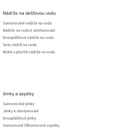
d
p
a
a
Nádrže na dešťovou vodu
c
t
í
Samonostné nádrže na vodu
í
p
Nádrže na vodu k obetonování
r
v
Dvouplášťové nádrže na vodu
k
Sety nádrží na vodu
y
Nízké a ploché nádrže na vodu
v
ý
p
i
s
u
Jímky a septiky
Samonostné jímky
Jímky k obetonování
Dvouplášťové jímky
Samonosné tříkomorové septiky