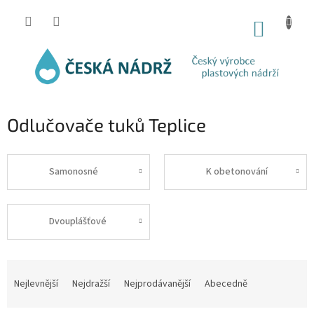
Přejít
na
NÁKUP
obsah
KOŠÍK
Odlučovače tuků Teplice
Samonosné
K obetonování
Dvouplášťové
Ř
a
Nejlevnější
Nejdražší
Nejprodávanější
Abecedně
z
e