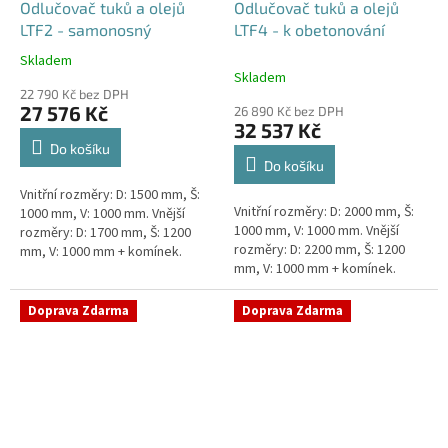
Odlučovač tuků a olejů
Odlučovač tuků a olejů
LTF2 - samonosný
LTF4 - k obetonování
Skladem
Průměrné
Skladem
hodnocení
22 790 Kč bez DPH
produktu
27 576 Kč
26 890 Kč bez DPH
je
32 537 Kč
5,0
Do košíku
z
Do košíku
5
Vnitřní rozměry: D: 1500 mm, Š:
hvězdiček.
Vnitřní rozměry: D: 2000 mm, Š:
1000 mm, V: 1000 mm. Vnější
1000 mm, V: 1000 mm. Vnější
rozměry: D: 1700 mm, Š: 1200
rozměry: D: 2200 mm, Š: 1200
mm, V: 1000 mm + komínek.
mm, V: 1000 mm + komínek.
Lapák tuků do 2l/s nebo 250
Lapák tuků do 4l/s nebo 600
jídel denně Průměr a umístění...
jídel denně Průměr a umístění...
Doprava Zdarma
Doprava Zdarma