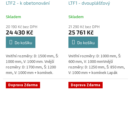
LTF2 - k obetonování
LTF1 - dvouplášťový
Skladem
Skladem
20 190 Kč bez DPH
21 290 Kč bez DPH
24 430 Kč
25 761 Kč
Do košíku
Do košíku
Vnitřní rozměry: D: 1500 mm, Š:
Vnitřní rozměry: D: 1000 mm, Š:
1000 mm, V: 1000 mm. Vnější
600 mm, V: 1000 mmVnější
rozměry: D: 1700 mm, Š: 1200
rozměry: D: 1250 mm, Š: 850 mm,
mm, V: 1000 mm + komínek.
V: 1000 mm + komínek Lapák
Lapák tuků do 2l/s nebo 250
tuků do 1l/s nebo 100 jídel
jídel denně Průměr a umístění...
denně Průměr a umístění...
Doprava Zdarma
Doprava Zdarma