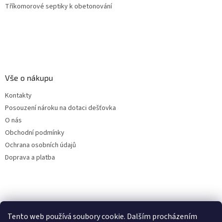
Tříkomorové septiky k obetonování
Vše o nákupu
Kontakty
Posouzení nároku na dotaci dešťovka
O nás
Obchodní podmínky
Ochrana osobních údajů
Doprava a platba
Virtuální asistent
Tento web používá soubory cookie. Dalším procházením
Filtry dešťové vody
Online