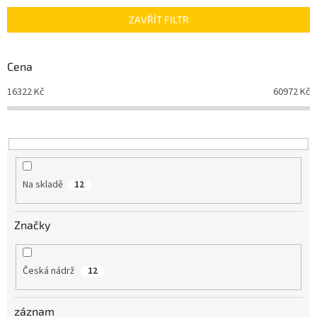
n
ZAVŘÍT FILTR
í
p
r
Cena
o
d
16322
Kč
60972
Kč
u
k
t
ů
Na skladě
12
Značky
Česká nádrž
12
záznam