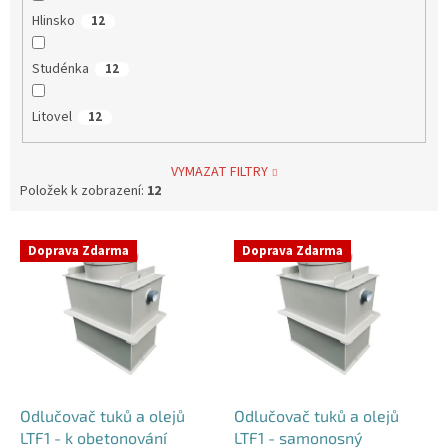
Hlinsko
12
Studénka
12
Litovel
12
VYMAZAT FILTRY
Položek k zobrazení:
12
V
Doprava Zdarma
Doprava Zdarma
ý
p
i
s
p
r
o
d
Odlučovač tuků a olejů
Odlučovač tuků a olejů
u
LTF1 - k obetonování
LTF1 - samonosný