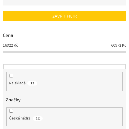
z
e
n
ZAVŘÍT FILTR
í
p
r
Cena
o
d
16322
Kč
60972
Kč
u
k
t
ů
Na skladě
12
Značky
Česká nádrž
12