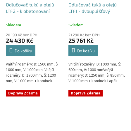
Odlučovač tuků a olejů
Odlučovač tuků a olejů
LTF2 - k obetonování
LTF1 - dvouplášťový
Skladem
Skladem
20 190 Kč bez DPH
21 290 Kč bez DPH
24 430 Kč
25 761 Kč
Do košíku
Do košíku
Vnitřní rozměry: D: 1500 mm, Š:
Vnitřní rozměry: D: 1000 mm, Š:
1000 mm, V: 1000 mm. Vnější
600 mm, V: 1000 mmVnější
rozměry: D: 1700 mm, Š: 1200
rozměry: D: 1250 mm, Š: 850 mm,
mm, V: 1000 mm + komínek.
V: 1000 mm + komínek Lapák
Lapák tuků do 2l/s nebo 250
tuků do 1l/s nebo 100 jídel
jídel denně Průměr a umístění...
denně Průměr a umístění...
Doprava Zdarma
Doprava Zdarma