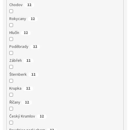
Chodov
12
Rokycany
12
Hlučín
12
Poděbrady
12
Zábřeh
12
Šternberk
12
Krupka
12
Říčany
12
Český Krumlov
12