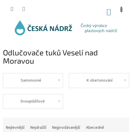
Přejít
na
NÁKUP
obsah
KOŠÍK
Odlučovače tuků Veselí nad
Moravou
Samonosné
K obetonování
Dvouplášťové
Ř
a
Nejlevnější
Nejdražší
Nejprodávanější
Abecedně