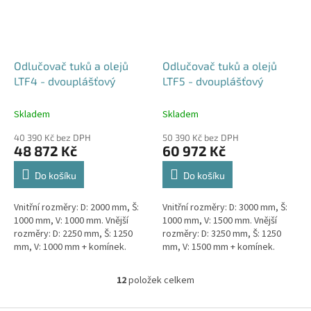
Odlučovač tuků a olejů
Odlučovač tuků a olejů
LTF4 - dvouplášťový
LTF5 - dvouplášťový
Skladem
Skladem
40 390 Kč bez DPH
50 390 Kč bez DPH
48 872 Kč
60 972 Kč
Do košíku
Do košíku
Vnitřní rozměry: D: 2000 mm, Š:
Vnitřní rozměry: D: 3000 mm, Š:
1000 mm, V: 1000 mm. Vnější
1000 mm, V: 1500 mm. Vnější
rozměry: D: 2250 mm, Š: 1250
rozměry: D: 3250 mm, Š: 1250
mm, V: 1000 mm + komínek.
mm, V: 1500 mm + komínek.
Lapák tuků do 4l/s nebo 600
Lapák tuků do 5l/s nebo 1000
jídel denně Průměr a umístění...
jídel denně Průměr a...
12
položek celkem
O
v