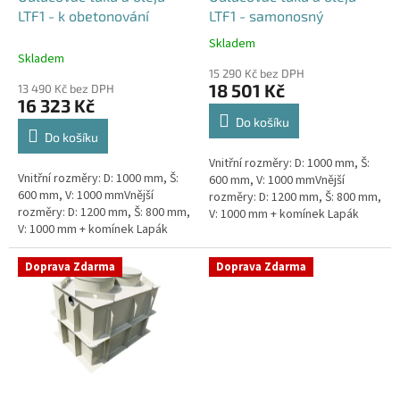
u
LTF1 - k obetonování
LTF1 - samonosný
k
Skladem
Průměrné
t
Skladem
hodnocení
ů
15 290 Kč bez DPH
produktu
18 501 Kč
13 490 Kč bez DPH
je
16 323 Kč
4,5
Do košíku
z
Do košíku
5
Vnitřní rozměry: D: 1000 mm, Š:
hvězdiček.
Vnitřní rozměry: D: 1000 mm, Š:
600 mm, V: 1000 mmVnější
600 mm, V: 1000 mmVnější
rozměry: D: 1200 mm, Š: 800 mm,
rozměry: D: 1200 mm, Š: 800 mm,
V: 1000 mm + komínek Lapák
V: 1000 mm + komínek Lapák
tuků do 1l/s nebo 100 jídel
tuků do 1l/s nebo 100 jídel
denně Průměr a umístění...
denně Průměr a umístění...
Doprava Zdarma
Doprava Zdarma