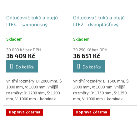
Odlučovač tuků a olejů
Odlučovač tuků a olejů
LTF4 - samonosný
LTF2 - dvouplášťový
Skladem
Skladem
30 090 Kč bez DPH
30 290 Kč bez DPH
36 409 Kč
36 651 Kč
Do košíku
Do košíku
Vnitřní rozměry: D: 2000 mm, Š:
Vnitřní rozměry: D: 1500 mm, Š:
1000 mm, V: 1000 mm. Vnější
1000 mm, V: 1000 mm. Vnější
rozměry: D: 2200 mm, Š: 1200
rozměry: D: 1750 mm, Š: 1250
mm, V: 1000 mm + komínek.
mm, V: 1000 mm + komínek.
Lapák tuků do 4l/s nebo 600
Lapák tuků do 2l/s nebo 250
jídel denně Průměr a umístění...
jídel denně Průměr a umístění...
Doprava Zdarma
Doprava Zdarma