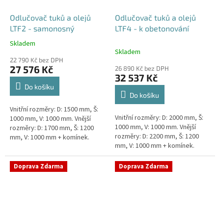
Odlučovač tuků a olejů
Odlučovač tuků a olejů
LTF2 - samonosný
LTF4 - k obetonování
Skladem
Průměrné
Skladem
hodnocení
22 790 Kč bez DPH
produktu
27 576 Kč
26 890 Kč bez DPH
je
32 537 Kč
5,0
Do košíku
z
Do košíku
5
Vnitřní rozměry: D: 1500 mm, Š:
hvězdiček.
Vnitřní rozměry: D: 2000 mm, Š:
1000 mm, V: 1000 mm. Vnější
1000 mm, V: 1000 mm. Vnější
rozměry: D: 1700 mm, Š: 1200
rozměry: D: 2200 mm, Š: 1200
mm, V: 1000 mm + komínek.
mm, V: 1000 mm + komínek.
Lapák tuků do 2l/s nebo 250
Lapák tuků do 4l/s nebo 600
jídel denně Průměr a umístění...
jídel denně Průměr a umístění...
Doprava Zdarma
Doprava Zdarma