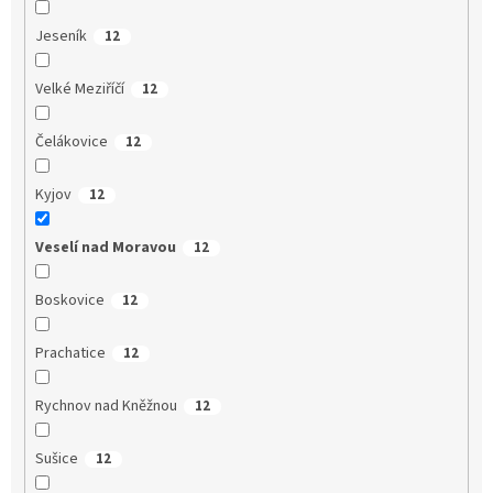
Jeseník
12
Velké Meziříčí
12
Čelákovice
12
Kyjov
12
Veselí nad Moravou
12
Boskovice
12
Prachatice
12
Rychnov nad Kněžnou
12
Sušice
12