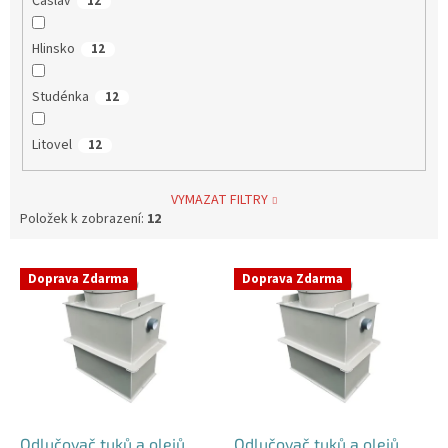
Čáslav
12
Hlinsko
12
Studénka
12
Litovel
12
VYMAZAT FILTRY
Položek k zobrazení:
12
V
Doprava Zdarma
Doprava Zdarma
ý
p
i
s
p
r
o
d
Odlučovač tuků a olejů
Odlučovač tuků a olejů