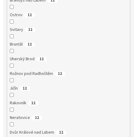
Brandýs nad Labem
12
Ostrov
12
Svitavy
12
Bruntál
12
Uherský Brod
12
Rožnov pod Radhoštěm
12
Jičín
12
Rakovník
12
Neratovice
12
Dvůr Králové nad Labem
12