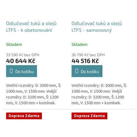
Odlučovač tuků a olejů
Odlučovač tuků a olejů
LTF5 - k obetonování
LTF5 - samonosný
Skladem
Skladem
33 590 Kč bez DPH
36 790 Kč bez DPH
40 644 Kč
44 516 Kč
Do košíku
Do košíku
Vnitřní rozměry: D: 3000 mm, Š:
Vnitřní rozměry: D: 3000 mm, Š:
1000 mm, V: 1500 mm. Vnější
1000 mm, V: 1500 mm. Vnější
rozměry: D: 3200 mm, Š: 1200
rozměry: D: 3200 mm, Š: 1200
mm, V: 1500 mm + komínek.
mm, V: 1500 mm + komínek.
Lapák tuků do 5l/s nebo 1000
Lapák tuků do 5l/s nebo 1000
jídel denně Průměr a...
jídel denně Průměr a...
Doprava Zdarma
Doprava Zdarma