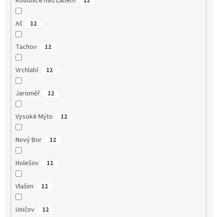
Roudnice nad Labem
12
Aš
12
Tachov
12
Vrchlabí
12
Jaroměř
12
Vysoké Mýto
12
Nový Bor
12
Holešov
12
Vlašim
12
Uničov
12