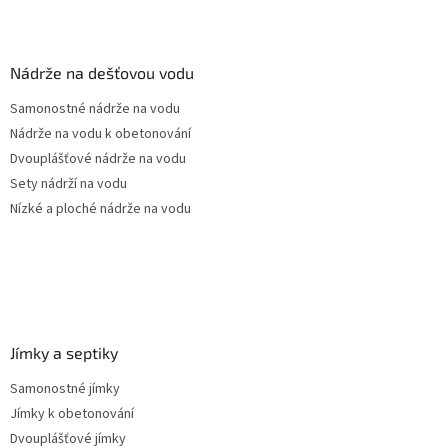
l
Z
á
á
d
p
a
a
Nádrže na dešťovou vodu
c
t
í
Samonostné nádrže na vodu
í
p
Nádrže na vodu k obetonování
r
v
Dvouplášťové nádrže na vodu
k
Sety nádrží na vodu
y
Nízké a ploché nádrže na vodu
v
ý
p
i
s
u
Jímky a septiky
Samonostné jímky
Jímky k obetonování
Dvouplášťové jímky