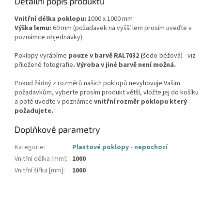
Detailní popis produktu
Vnitřní délka poklopu:
1000 x 1000 mm
Výška lemu:
60 mm (požadavek na vyšší lem prosím uveďte v
poznámce objednávky)
Poklopy vyrábíme
pouze v barvě RAL7032 (
šedo-béžová) - viz
přiložené fotografie
. Výroba v jiné barvě není možná.
Pokud žádný z rozměrů našich poklopů nevyhovuje Vašim
požadavkům, vyberte prosím produkt větší, vložte jej do košíku
a poté uveďte v poznámce
vnitřní rozměr poklopu který
požadujete.
Doplňkové parametry
Kategorie
:
Plastové poklopy - nepochozí
Vnitřní délka [mm]
:
1000
Vnitřní šířka [mm]
:
1000
Z
á