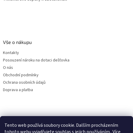
Vše o nákupu
Kontakty
Posouzení nároku na dotaci dešťovka
O nás
Obchodní podmínky
Ochrana osobních údajů
Doprava a platba
Virtuální asistent
Tento web používá soubory cookie. Dalším procházením
Filtry dešťové vody
Online
tohoto webu vyjadřujete souhlas s jejich používáním.. Více