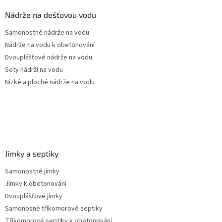
p
a
Nádrže na dešťovou vodu
t
Samonostné nádrže na vodu
í
Nádrže na vodu k obetonování
Dvouplášťové nádrže na vodu
Sety nádrží na vodu
Nízké a ploché nádrže na vodu
Jímky a septiky
Samonostné jímky
Jímky k obetonování
Dvouplášťové jímky
Samonosné tříkomorové septiky
Tříkomorové septiky k obetonování