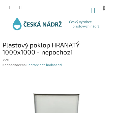
Přejít
na
NÁKUP
obsah
KOŠÍK
Plastový poklop HRANATÝ
1000x1000 - nepochozí
2598
Průměrné
Neohodnoceno
Podrobnosti hodnocení
hodnocení
produktu
je
0,0
z
5
hvězdiček.