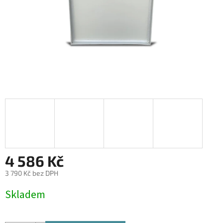
4 586 Kč
3 790 Kč bez DPH
Měrná
Skladem
cena: