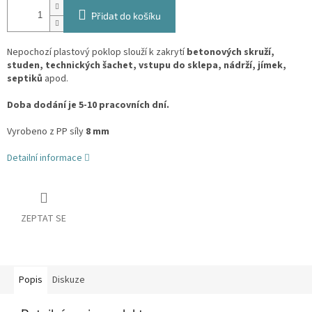
Přidat do košíku
Nepochozí plastový poklop slouží k zakrytí
betonových skruží,
studen, technických šachet, vstupu do sklepa, nádrží, jímek,
septiků
apod.
Doba dodání je 5-10 pracovních dní.
Vyrobeno z PP síly
8 mm
Detailní informace
ZEPTAT SE
Popis
Diskuze