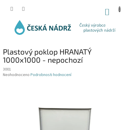
Přejít
na
NÁKUP
obsah
KOŠÍK
Plastový poklop HRANATÝ
1000x1000 - nepochozí
3001
Průměrné
Neohodnoceno
Podrobnosti hodnocení
hodnocení
produktu
je
0,0
z
5
hvězdiček.