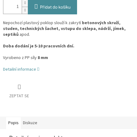
Přidat do košíku
Nepochozí plastový poklop slouží k zakrytí
betonových skruží,
studen, technických šachet, vstupu do sklepa, nádrží, jímek,
septiků
apod.
Doba dodání je 5-10 pracovních dní.
Vyrobeno z PP síly
8 mm
Detailní informace
ZEPTAT SE
Popis
Diskuze