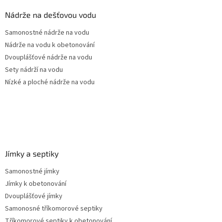
p
a
Nádrže na dešťovou vodu
t
Samonostné nádrže na vodu
í
Nádrže na vodu k obetonování
Dvouplášťové nádrže na vodu
Sety nádrží na vodu
Nízké a ploché nádrže na vodu
Jímky a septiky
Samonostné jímky
Jímky k obetonování
Dvouplášťové jímky
Samonosné tříkomorové septiky
Tříkomorové septiky k obetonování