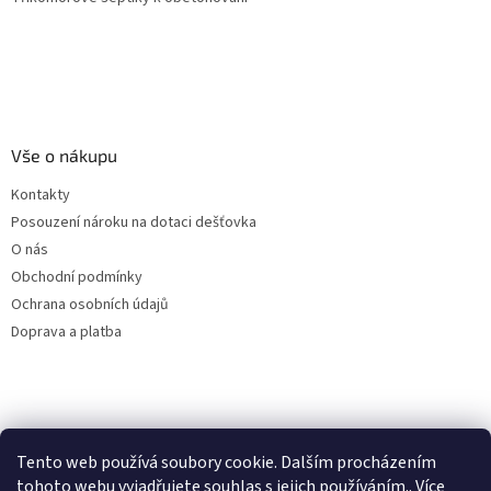
Vše o nákupu
Kontakty
Posouzení nároku na dotaci dešťovka
O nás
Obchodní podmínky
Ochrana osobních údajů
Doprava a platba
Virtuální asistent
Tento web používá soubory cookie. Dalším procházením
Filtry dešťové vody
Online
tohoto webu vyjadřujete souhlas s jejich používáním.. Více