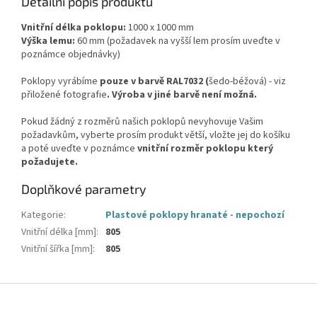
Detailní popis produktu
Vnitřní délka poklopu:
1000 x 1000 mm
Výška lemu:
60 mm (požadavek na vyšší lem prosím uveďte v
poznámce objednávky)
Poklopy vyrábíme
pouze v barvě RAL7032 (
šedo-béžová) - viz
přiložené fotografie
. Výroba v jiné barvě není možná.
Pokud žádný z rozměrů našich poklopů nevyhovuje Vašim
požadavkům, vyberte prosím produkt větší, vložte jej do košíku
a poté uveďte v poznámce
vnitřní rozměr poklopu který
požadujete.
Doplňkové parametry
Kategorie
:
Plastové poklopy hranaté - nepochozí
Vnitřní délka [mm]
:
805
Vnitřní šířka [mm]
:
805
Z
á