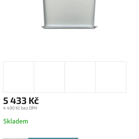
5 433 Kč
4 490 Kč bez DPH
Měrná
Skladem
cena: