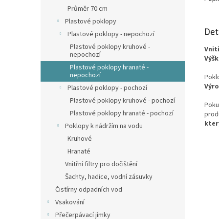
Průměr 70 cm
Plastové poklopy
Det
Plastové poklopy - nepochozí
Plastové poklopy kruhové -
Vnit
nepochozí
Výšk
Plastové poklopy hranaté -
nepochozí
Pokl
Výro
Plastové poklopy - pochozí
Plastové poklopy kruhové - pochozí
Poku
Plastové poklopy hranaté - pochozí
prod
kter
Poklopy k nádržím na vodu
Kruhové
Hranaté
Vnitřní filtry pro dočištění
Šachty, hadice, vodní zásuvky
Čistírny odpadních vod
Vsakování
Přečerpávací jímky