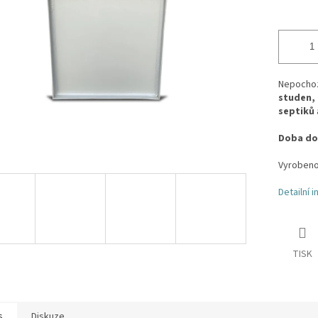
k.
Nepochozí
studen, 
septiků
Doba dod
Vyrobeno 
Detailní 
TISK
s
Diskuze