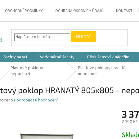
OBCHODNÍ PODMÍNKY
OCHRANA OSOBNÍCH ÚDAJŮ
KONTAKT
HLEDAT
Šachty na vrt
Vodoměrné šachty
Příslušenství k nádržím
Plastové poklopy -
Plastové poklopy hranaté -
nepochozí
nepochozí
stový poklop HRANATÝ 805x805 - nepo
né
noceno
Podrobnosti hodnocení
ní
3 37
u
2 790 Kč
Měrná
Skla
cena: