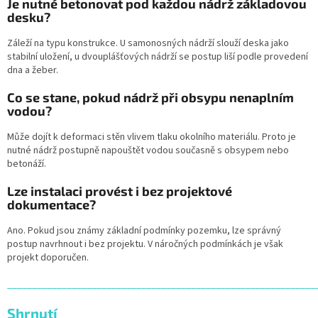
Je nutné betonovat pod každou nádrž základovou
desku?
Záleží na typu konstrukce. U samonosných nádrží slouží deska jako
stabilní uložení, u dvouplášťových nádrží se postup liší podle provedení
dna a žeber.
Co se stane, pokud nádrž při obsypu nenaplním
vodou?
Může dojít k deformaci stěn vlivem tlaku okolního materiálu. Proto je
nutné nádrž postupně napouštět vodou současně s obsypem nebo
betonáží.
Lze instalaci provést i bez projektové
dokumentace?
Ano. Pokud jsou známy základní podmínky pozemku, lze správný
postup navrhnout i bez projektu. V náročných podmínkách je však
projekt doporučen.
______________________________________________________________
Shrnutí