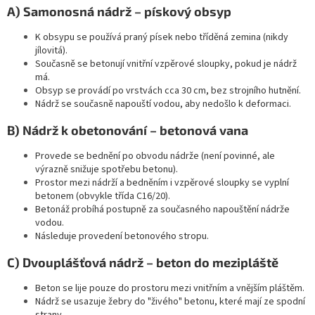
A) Samonosná nádrž – pískový obsyp
K obsypu se používá praný písek nebo tříděná zemina (nikdy
jílovitá).
Současně se betonují vnitřní vzpěrové sloupky, pokud je nádrž
má.
Obsyp se provádí po vrstvách cca 30 cm, bez strojního hutnění.
Nádrž se současně napouští vodou, aby nedošlo k deformaci.
B) Nádrž k obetonování – betonová vana
Provede se bednění po obvodu nádrže (není povinné, ale
výrazně snižuje spotřebu betonu).
Prostor mezi nádrží a bedněním i vzpěrové sloupky se vyplní
betonem (obvykle třída C16/20).
Betonáž probíhá postupně za současného napouštění nádrže
vodou.
Následuje provedení betonového stropu.
C) Dvouplášťová nádrž – beton do mezipláště
Beton se lije pouze do prostoru mezi vnitřním a vnějším pláštěm.
Nádrž se usazuje žebry do "živého" betonu, které mají ze spodní
strany.