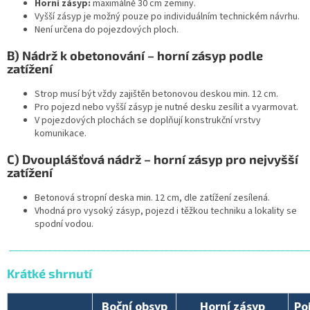
Horní zásyp:
maximálně 30 cm zeminy.
Vyšší zásyp je možný pouze po individuálním technickém návrhu.
Není určena do pojezdových ploch.
B) Nádrž k obetonování – horní zásyp podle
zatížení
Strop musí být vždy zajištěn betonovou deskou min. 12 cm.
Pro pojezd nebo vyšší zásyp je nutné desku zesílit a vyarmovat.
V pojezdových plochách se doplňují konstrukční vrstvy
komunikace.
C) Dvouplášťová nádrž – horní zásyp pro nejvyšší
zatížení
Betonová stropní deska min. 12 cm, dle zatížení zesílená.
Vhodná pro vysoký zásyp, pojezd i těžkou techniku a lokality se
spodní vodou.
______________________________________________________________
Krátké shrnutí
Boční obsyp
Horní zásyp
Po