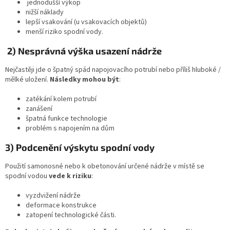
jednodušší výkop
nižší náklady
lepší vsakování (u vsakovacích objektů)
menší riziko spodní vody.
2) Nesprávná výška usazení nádrže
Nejčastěji jde o špatný spád napojovacího potrubí nebo příliš hluboké /
mělké uložení.
Následky mohou být
:
zatékání kolem potrubí
zanášení
špatná funkce technologie
problém s napojením na dům
3) Podcenění výskytu spodní vody
Použití samonosné nebo k obetonování určené nádrže v místě se
spodní vodou
vede k riziku
:
vyzdvižení nádrže
deformace konstrukce
zatopení technologické části.