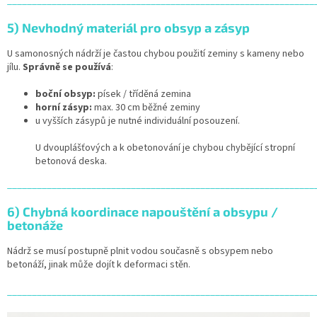
______________________________________________________________
5) Nevhodný materiál pro obsyp a zásyp
U samonosných nádrží je častou chybou použití zeminy s kameny nebo
jílu.
Správně se používá
:
boční obsyp:
písek / tříděná zemina
horní zásyp:
max. 30 cm běžné zeminy
u vyšších zásypů je nutné individuální posouzení.
U dvouplášťových a k obetonování je chybou chybějící stropní
betonová deska.
______________________________________________________________
6) Chybná koordinace napouštění a obsypu /
betonáže
Nádrž se musí postupně plnit vodou současně s obsypem nebo
betonáží, jinak může dojít k deformaci stěn.
______________________________________________________________