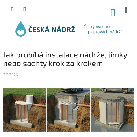
Přejít
na
NÁKUP
obsah
KOŠÍK
Jak probíhá instalace nádrže, jímky
nebo šachty krok za krokem
2.2.2026