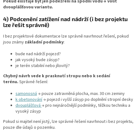
Pokud existuje byť jen podezření na spodní vodu ⇒ volit
dvouplášťovou variantu.
4) Podcenění zatížení nad nádrží (i bez projektu
lze řešit správně)
I bez projektové dokumentace lze správně navrhnout řešení, pokud
jsou známy
základní podmínky
:
bude nad nádrží pojezd?
jak vysoký bude zásyp?
je terén stabilní nebo jílovitý?
Chybný návrh vede k prasknutí stropu nebo k sedání
terénu.
Správné řešení:
samonosná
→ pouze zatravněná plocha, max. 30 cm zeminy
k obetonování
→ pojezd i vyšší zásyp po doplnění stropní desky
dvouplášťová
→ pro nejnáročnější podmínky, těžkou techniku a
vysoký zásyp
Pokud si majitel není jistý, lze správné řešení navrhnout i bez projektu,
pouze dle údajů o pozemku.