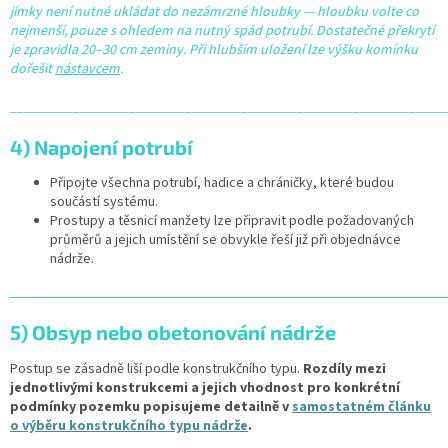
jímky není nutné ukládat do nezámrzné hloubky — hloubku volte co
nejmenší, pouze s ohledem na nutný spád potrubí.
Dostatečné překrytí
je zpravidla 20–30 cm zeminy.
Při hlubším uložení lze výšku komínku
dořešit
nástavcem
.
______________________________________________________________
4) Napojení potrubí
Připojte všechna potrubí, hadice a chráničky, které budou
součástí systému.
Prostupy a těsnicí manžety lze připravit podle požadovaných
průměrů a jejich umístění se obvykle řeší již při objednávce
nádrže.
______________________________________________________________
5) Obsyp nebo obetonování nádrže
Postup se zásadně liší podle konstrukčního typu.
Rozdíly mezi
jednotlivými konstrukcemi a jejich vhodnost pro konkrétní
podmínky pozemku popisujeme detailně v
samostatném článku
o výběru konstrukčního typu nádrže
.