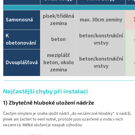
písek/tříděná
Samonosná
max. 30cm zeminy
zemina
K
beton/konstrukční
beton
obetonování
vrstvy
meziplášť
beton/konstrukční
Dvouplášťová
beton, okolo
vrstvy
zemina
______________________________________________________________
Nejčastější chyby při instalaci
1) Zbytečně hluboké uložení nádrže
Častým omylem je snaha uložit nádrž „do nezámrzné hloubky“. U nádrží,
jímek ani šachet to není nutné, protože jsou uzavřené a voda v nich
nezamrzá. Mělké uložení je naopak výhodou: