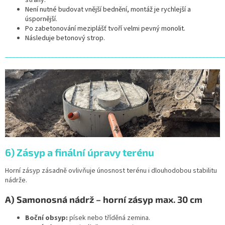
Není nutné budovat vnější bednění, montáž je rychlejší a
úspornější.
Po zabetonování meziplášť tvoří velmi pevný monolit.
Následuje betonový strop.
______________________________________________________________
6) Zásyp a finální úpravy terénu
Horní zásyp zásadně ovlivňuje únosnost terénu i dlouhodobou stabilitu
nádrže.
A) Samonosná nádrž – horní zásyp max. 30 cm
Boční obsyp:
písek nebo tříděná zemina.