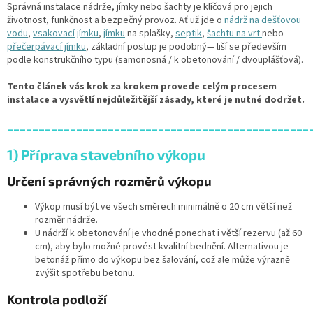
Správná instalace nádrže, jímky nebo šachty je klíčová pro jejich
životnost, funkčnost a bezpečný provoz. Ať už jde o
nádrž na dešťovou
vodu
,
vsakovací jímku
,
jímku
na splašky,
septik
,
šachtu na vrt
nebo
přečerpávací jímku
, základní postup je podobný— liší se především
podle konstrukčního typu (samonosná / k obetonování / dvouplášťová).
Tento článek vás krok za krokem provede celým procesem
instalace a vysvětlí nejdůležitější zásady, které je nutné dodržet.
________________________________________________
1) Příprava stavebního výkopu
Určení správných rozměrů výkopu
Výkop musí být ve všech směrech minimálně o 20 cm větší než
rozměr nádrže.
U nádrží k obetonování je vhodné ponechat i větší rezervu (až 60
cm), aby bylo možné provést kvalitní bednění. Alternativou je
betonáž přímo do výkopu bez šalování, což ale může výrazně
zvýšit spotřebu betonu.
Kontrola podloží