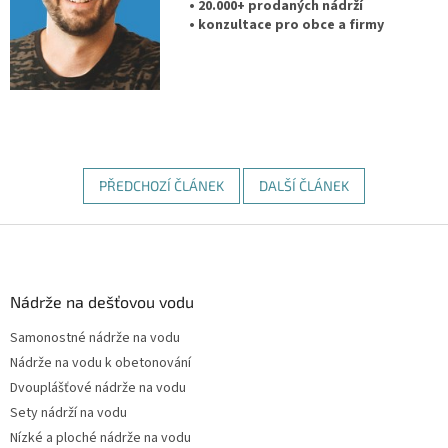
• 20.000+ prodaných nádrží
• konzultace pro obce a firmy
PŘEDCHOZÍ ČLÁNEK
DALŠÍ ČLÁNEK
Z
á
p
a
Nádrže na dešťovou vodu
t
Samonostné nádrže na vodu
í
Nádrže na vodu k obetonování
Dvouplášťové nádrže na vodu
Sety nádrží na vodu
Nízké a ploché nádrže na vodu