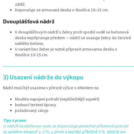
zátěž.
Doporučuje se armovaná deska o tloušťce 10–15 cm.
Dvouplášťová nádrž
U dvouplášťových nádrží s žebry proti spodní vodě se betonová
deska nepřipravuje předem — nádrž se usazuje žebry do čerstvě
nalitého betonu.
U variant bez žeber je nutné připravit armovanou desku o
tloušťce 10–15 cm.
______________________________________________________________
3) Usazení nádrže do výkopu
Nádrž musí být usazena v přesné výšce s ohledem na:
hloubku napojení potrubí (nejdůležitější aspekt)
budoucí terénní úpravy
požadovaný zásyp
Tipy z praxe:
U nádrží na dešťovou vodu se doporučuje ponechat přítokové potrubí
se spádem alespoň 1–2 %, u jímek a septiků přibližně 3 %.
Nádrže ani