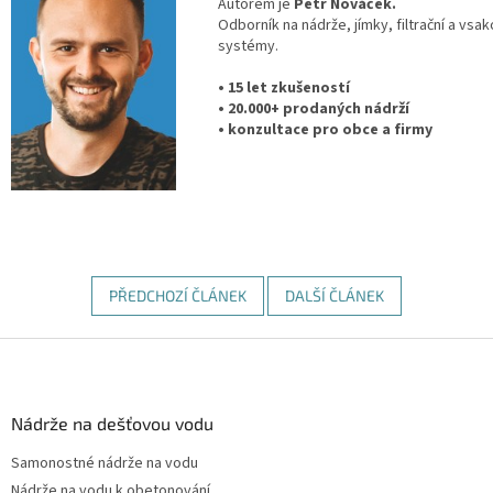
Autorem je
Petr Nováček.
Odborník na nádrže, jímky, filtrační a vsak
systémy.
• 15 let zkušeností
• 20.000+ prodaných nádrží
• konzultace pro obce a firmy
PŘEDCHOZÍ ČLÁNEK
DALŠÍ ČLÁNEK
Z
á
p
a
Nádrže na dešťovou vodu
t
Samonostné nádrže na vodu
í
Nádrže na vodu k obetonování