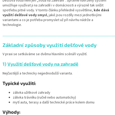
Dešťová voda není jen „voda na zalévání“. Správně navržený systém
umožňuje využívat ji na zahradě i v domácnosti a výrazně tak snížit
spotřebu pitné vody. V tomto článku přehledně vysvětlíme,
kde dává
využití dešťové vody smysl
, jaké jsou rozdíly mezi jednotlivými
variantami a co je potřeba promyslet už při návrhu nádrže a
technologie.
______________________________________________________________
Základní způsoby využití dešťové vody
V praxi se setkáváme se dvěma hlavními scénáři využití.
1)
Využití dešťové vody na zahradě
Nejčastější a technicky nejjednodušší varianta.
Typické využití:
zálivka užitkové zahrady
zálivka trávníku (ručně nebo automaticky)
mytí auta, terasy a další technické práce kolem domu
Výhody: