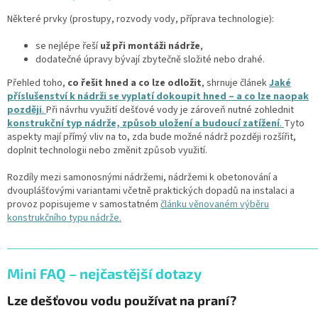
Některé prvky (prostupy, rozvody vody, příprava technologie):
se nejlépe řeší
už při montáži nádrže
,
dodatečné úpravy bývají zbytečně složité nebo drahé.
Přehled toho,
co řešit hned a co lze odložit
, shrnuje článek
Jaké
příslušenství k nádrži se vyplatí dokoupit hned – a co lze naopak
později
.
Při návrhu využití dešťové vody je zároveň nutné zohlednit
konstrukční typ nádrže, způsob uložení a budoucí zatížení
.
Tyto
aspekty mají přímý vliv na to, zda bude možné nádrž později rozšířit,
doplnit technologii nebo změnit způsob využití.
Rozdíly mezi samonosnými nádržemi, nádržemi k obetonování a
dvouplášťovými variantami včetně praktických dopadů na instalaci a
provoz popisujeme v samostatném
článku věnovaném výběru
konstrukčního typu nádrže.
______________________________________________________________
Mini FAQ – nejčastější dotazy
Lze dešťovou vodu používat na praní?