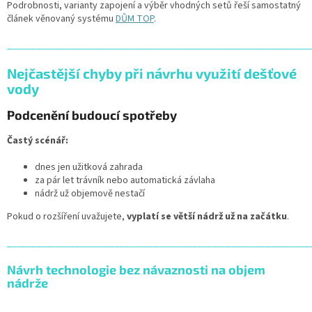
Podrobnosti, varianty zapojení a výběr vhodných setů řeší samostatný
článek věnovaný systému
DŮM TOP
.
______________________________________________________________
Nejčastější chyby při návrhu využití dešťové
vody
Podcenění budoucí spotřeby
Častý scénář:
dnes jen užitková zahrada
za pár let trávník nebo automatická závlaha
nádrž už objemově nestačí
Pokud o rozšíření uvažujete,
vyplatí se větší nádrž už na začátku
.
______________________________________________________________
Návrh technologie bez návaznosti na objem
nádrže