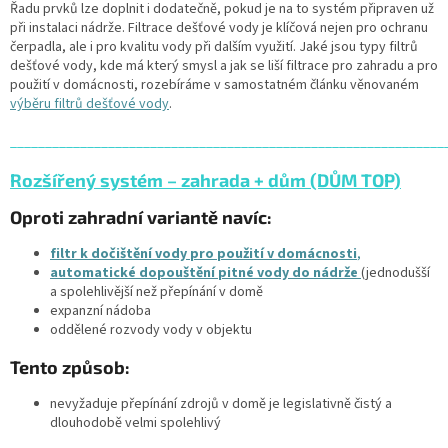
Řadu prvků lze doplnit i dodatečně, pokud je na to systém připraven už
při instalaci nádrže. Filtrace dešťové vody je klíčová nejen pro ochranu
čerpadla, ale i pro kvalitu vody při dalším využití. Jaké jsou typy filtrů
dešťové vody, kde má který smysl a jak se liší filtrace pro zahradu a pro
použití v domácnosti, rozebíráme v samostatném článku věnovaném
výběru filtrů dešťové vody
.
______________________________________________________________
Rozšířený systém – zahrada + dům (DŮM TOP)
Oproti zahradní variantě navíc:
filtr k dočištění vody pro použití v domácnosti
,
automatické dopouštění pitné vody do nádrže
(jednodušší
a spolehlivější než přepínání v domě
expanzní nádoba
oddělené rozvody vody v objektu
Tento způsob:
nevyžaduje přepínání zdrojů v domě je legislativně čistý a
dlouhodobě velmi spolehlivý