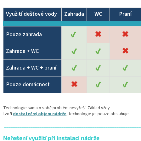
Využití dešťové vody
Zahrada
WC
Praní
✔
✖
✖
Pouze zahrada
✔
✔
✖
Zahrada + WC
✔
✔
✔
Zahrada + WC + praní
✖
✔
✔
Pouze domácnost
Technologie sama o sobě problém nevyřeší. Základ vždy
tvoří
dostatečný objem nádrže
, technologie jej pouze obsluhuje.
______________________________________________________________
Neřešení využití při instalaci nádrže