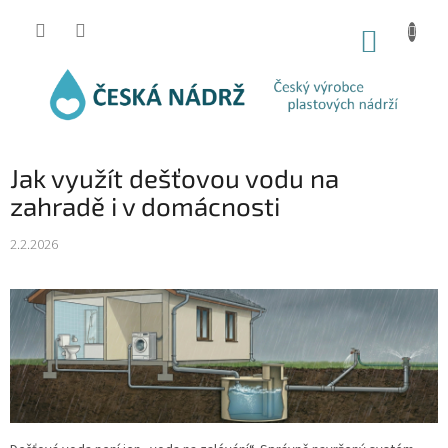
Přejít
na
NÁKUP
obsah
KOŠÍK
Jak využít dešťovou vodu na
zahradě i v domácnosti
2.2.2026