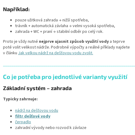
Například:
pouze užitková zahrada → nižší spotřeba,
trávník + automatická závlaha → velmi vysoká spotřeba,
zahrada + WC + praní → stabilní odběr po celý rok.
Proto je vždy nutné
nejprve ujasnit způsob využití vody
a teprve
poté volit velikost nádrže. Podrobné výpočty a reálné příklady najdete
v článku
Jak velkou nádrž na dešťovou vodu zvolit.
______________________________________________________________
Co je potřeba pro jednotlivé varianty využití
Základní systém – zahrada
Typicky zahrnuje:
nádrž na dešťovou vodu
filtr dešťové vody
čerpadlo
zahradní vývody nebo rozvod k závlaze