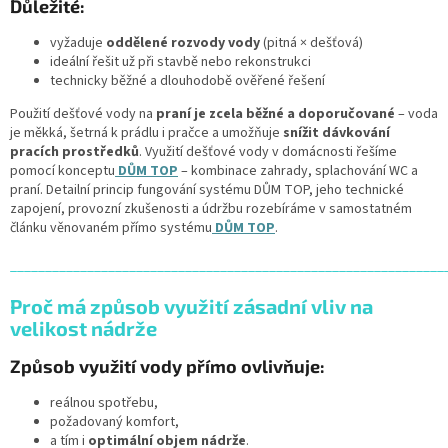
Důležité:
vyžaduje
oddělené rozvody vody
(pitná × dešťová)
ideální řešit už při stavbě nebo rekonstrukci
technicky běžné a dlouhodobě ověřené řešení
Použití dešťové vody na
praní je zcela běžné a doporučované
– voda
je měkká, šetrná k prádlu i pračce a umožňuje
snížit dávkování
pracích prostředků
. Využití dešťové vody v domácnosti řešíme
pomocí konceptu
DŮM TOP
– kombinace zahrady, splachování WC a
praní. Detailní princip fungování systému DŮM TOP, jeho technické
zapojení, provozní zkušenosti a údržbu rozebíráme v samostatném
článku věnovaném přímo systému
DŮM TOP
.
______________________________________________________________
Proč má způsob využití zásadní vliv na
velikost nádrže
Způsob využití vody přímo ovlivňuje:
reálnou spotřebu,
požadovaný komfort,
a tím i
optimální objem nádrže
.