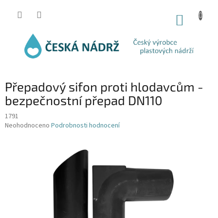
Přejít
na
NÁKUP
obsah
KOŠÍK
Přepadový sifon proti hlodavcům -
bezpečnostní přepad DN110
1791
Průměrné
Neohodnoceno
Podrobnosti hodnocení
hodnocení
produktu
je
0,0
z
5
hvězdiček.