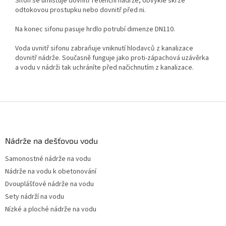
Sifon se umisťuje dovnitř retenční nádrže, obvykle skrze
odtokovou prostupku nebo dovnitř před ni.
Na konec sifonu pasuje hrdlo potrubí dimenze DN110.
Voda uvnitř sifonu zabraňuje vniknutí hlodavců z kanalizace
dovnitř nádrže. Současně funguje jako proti-zápachová uzávěrka
a vodu v nádrži tak uchráníte před načichnutím z kanalizace.
Z
á
p
a
Nádrže na dešťovou vodu
t
Samonostné nádrže na vodu
í
Nádrže na vodu k obetonování
Dvouplášťové nádrže na vodu
Sety nádrží na vodu
Nízké a ploché nádrže na vodu