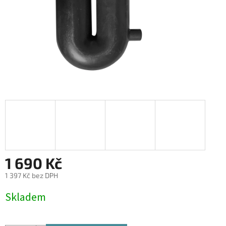
1 690 Kč
1 397 Kč bez DPH
Měrná
Skladem
cena: