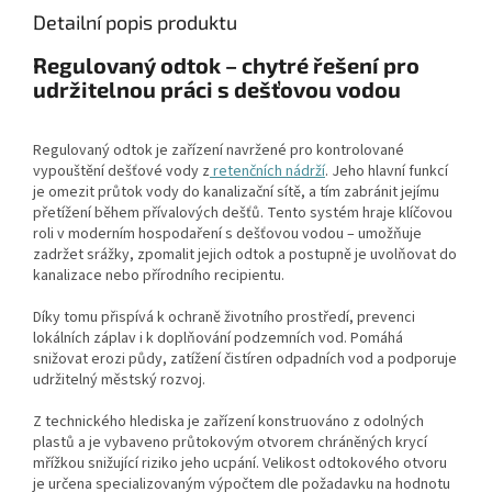
Detailní popis produktu
Regulovaný odtok – chytré řešení pro
udržitelnou práci s dešťovou vodou
Regulovaný odtok je zařízení navržené pro kontrolované
vypouštění dešťové vody z
retenčních nádrží
. Jeho hlavní funkcí
je omezit průtok vody do kanalizační sítě, a tím zabránit jejímu
přetížení během přívalových dešťů. Tento systém hraje klíčovou
roli v moderním hospodaření s dešťovou vodou – umožňuje
zadržet srážky, zpomalit jejich odtok a postupně je uvolňovat do
kanalizace nebo přírodního recipientu.
Díky tomu přispívá k ochraně životního prostředí, prevenci
lokálních záplav i k doplňování podzemních vod. Pomáhá
snižovat erozi půdy, zatížení čistíren odpadních vod a podporuje
udržitelný městský rozvoj.
Z technického hlediska je zařízení konstruováno z odolných
plastů a je vybaveno průtokovým otvorem chráněných krycí
mřížkou snižující riziko jeho ucpání. Velikost odtokového otvoru
je určena specializovaným výpočtem dle požadavku na hodnotu