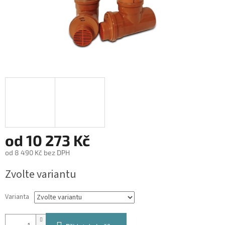
od
10 273 Kč
od
8 490 Kč
bez DPH
Měrná
Zvolte variantu
cena:
Varianta