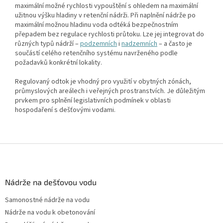
maximální možné rychlosti vypouštění s ohledem na maximální
užitnou výšku hladiny v retenční nádrži. Při naplnění nádrže po
maximální možnou hladinu voda odtéká bezpečnostním
přepadem bez regulace rychlosti průtoku. Lze jej integrovat do
různých typů nádrží –
podzemních
i
nadzemních
– a často je
součástí celého retenčního systému navrženého podle
požadavků konkrétní lokality.
Regulovaný odtok je vhodný pro využití v obytných zónách,
průmyslových areálech i veřejných prostranstvích. Je důležitým
prvkem pro splnění legislativních podmínek v oblasti
hospodaření s dešťovými vodami.
Z
á
p
a
Nádrže na dešťovou vodu
t
Samonostné nádrže na vodu
í
Nádrže na vodu k obetonování