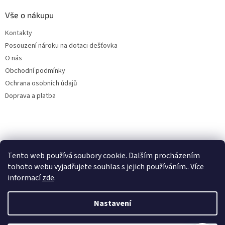
Vše o nákupu
Kontakty
Posouzení nároku na dotaci dešťovka
O nás
Obchodní podmínky
Ochrana osobních údajů
Doprava a platba
Virtuální asistent
Filtry dešťové vody
Tento web používá soubory cookie. Dalším procházením
Online
tohoto webu vyjadřujete souhlas s jejich používáním.. Více
informací
zde
.
Nastavení
Vytvořil Shoptet
Začít konverzaci