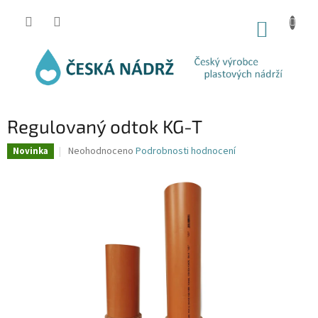
Přejít
na
NÁKUP
obsah
KOŠÍK
Regulovaný odtok KG-T
Průměrné
Neohodnoceno
Podrobnosti hodnocení
Novinka
hodnocení
produktu
je
0,0
z
5
hvězdiček.