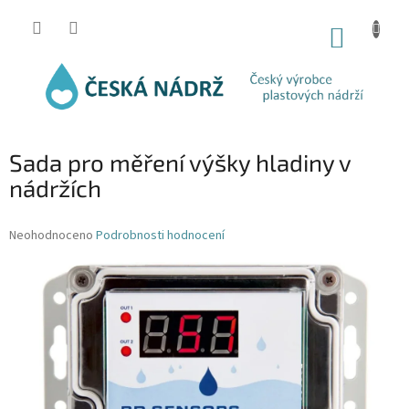
Přejít
na
NÁKUP
obsah
KOŠÍK
Sada pro měření výšky hladiny v
nádržích
Průměrné
Neohodnoceno
Podrobnosti hodnocení
hodnocení
produktu
je
0,0
z
5
hvězdiček.