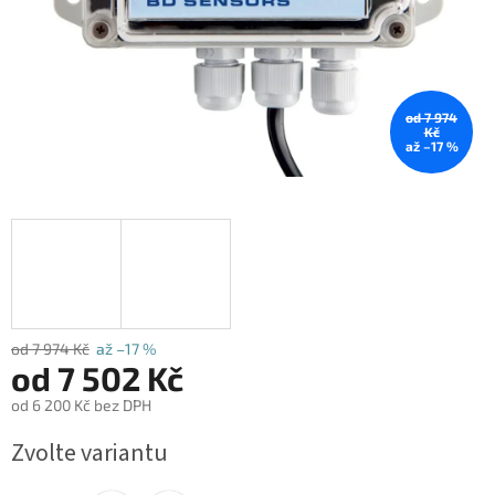
od 7 974
Kč
až –17 %
od 7 974 Kč
až –17 %
od
7 502 Kč
od
6 200 Kč
bez DPH
Měrná
Zvolte variantu
cena: