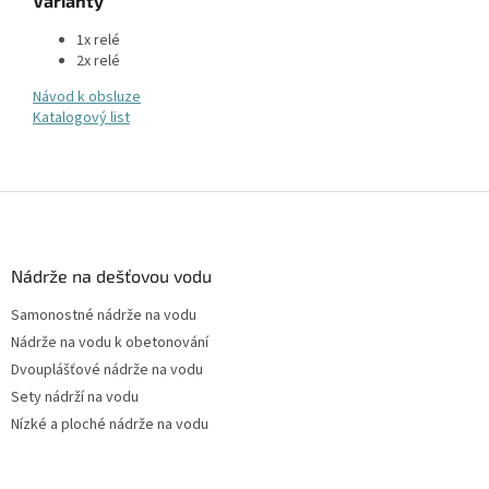
Varianty
1x relé
2x relé
Návod k obsluze
Katalogový list
Z
á
p
a
Nádrže na dešťovou vodu
t
Samonostné nádrže na vodu
í
Nádrže na vodu k obetonování
Dvouplášťové nádrže na vodu
Sety nádrží na vodu
Nízké a ploché nádrže na vodu