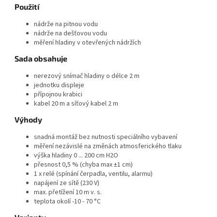
Použití
nádrže na pitnou vodu
nádrže na dešťovou vodu
měření hladiny v otevřených nádržích
Sada obsahuje
nerezový snímač hladiny o délce 2 m
jednotku displeje
přípojnou krabici
kabel 20 m a síťový kabel 2 m
Výhody
snadná montáž bez nutnosti speciálního vybavení
měření nezávislé na změnách atmosferického tlaku
výška hladiny 0 ... 200 cm H2O
přesnost 0,5 % (chyba max ±1 cm)
1 x relé (spínání čerpadla, ventilu, alarmu)
napájení ze sítě (230 V)
max. přetížení 10 m v. s.
teplota okolí -10 - 70 °C